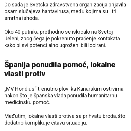
Do sada je Svetska zdravstvena organizacija prijavila
osam slučajeva hantavirusa, među kojima su i tri
smrtna ishoda.
Oko 40 putnika prethodno se iskrcalo na Svetoj
Jeleni, zbog čega je pokrenuto praćenje kontakata
kako bi svi potencijalno ugroženi bili locirani.
Španija ponudila pomoć, lokalne
vlasti protiv
„MV Hondius“ trenutno plovi ka Kanarskim ostrvima
nakon što je španska vlada ponudila humanitarnu i
medicinsku pomoć.
Međutim, lokalne vlasti protive se prihvatu broda, što
dodatno komplikuje čitavu situaciju.