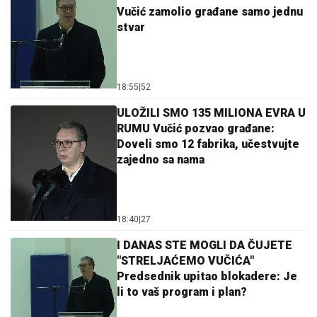
Vučić zamolio građane samo jednu
stvar
18:55
|
52
ULOŽILI SMO 135 MILIONA EVRA U
RUMU Vučić pozvao građane:
Doveli smo 12 fabrika, učestvujte
zajedno sa nama
18:40
|
27
I DANAS STE MOGLI DA ČUJETE
"STRELJAĆEMO VUČIĆA"
Predsednik upitao blokadere: Je
li to vaš program i plan?