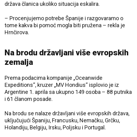
država članica ukoliko situacija eskalira.
– Procenjujemo potrebe Španije i razgovaramo o
tome kakva bi pomoć mogla biti pružena – rekla je
Hrnčirova.
Na brodu državljani više evropskih
zemalja
Prema podacima kompanije „Oceanwide
Expeditions“, kruzer „MV Hondius“ isplovio je iz
Argentine 1. aprila sa ukupno 149 osoba – 88 putnika
i 61 članom posade.
Na brodu se nalaze državljani više evropskih država,
uključujući Španiju, Francusku, Nemačku, Grčku,
Holandiju, Belgiju, Irsku, Poljsku i Portugal.