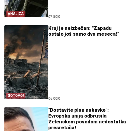
ANALIZA
07:50
|
0
Kraj je neizbežan: "Zapadu
ostalo još samo dva meseca!"
GOTOVO!
06:00
|
0
"Dostavite plan nabavke":
Evropska unija odbrusila
Zelenskom povodom nedostatka
presretača!