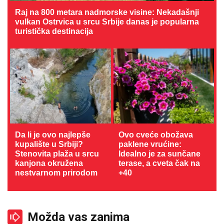
Raj na 800 metara nadmorske visine: Nekadašnji
vulkan Ostrvica u srcu Srbije danas je popularna
turistička destinacija
Da li je ovo najlepše
Ovo cveće obožava
kupalište u Srbiji?
paklene vrućine:
Stenovita plaža u srcu
Idealno je za sunčane
kanjona okružena
terase, a cveta čak na
nestvarnom prirodom
+40
Možda vas zanima