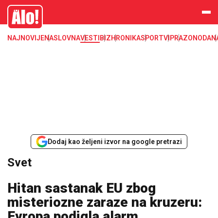
Svet, Ruske vesti, Planeta, Region
Alo
NAJNOVIJE
NASLOVNA
VESTI
BIZ
HRONIKA
SPORT
VIP
RAZONODA
N
Dodaj kao željeni izvor na google pretrazi
Svet
Hitan sastanak EU zbog
misteriozne zaraze na kruzeru:
Evropa podigla alarm