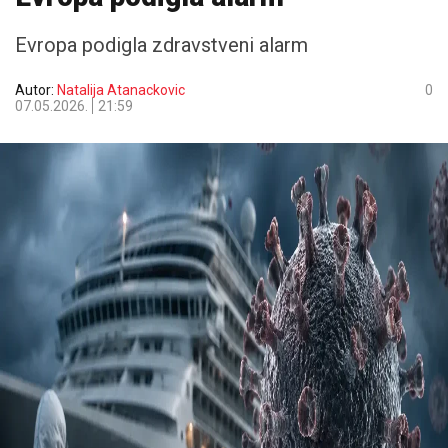
Evropa podigla zdravstveni alarm
Autor:
Natalija Atanackovic
0
07.05.2026.
21:59