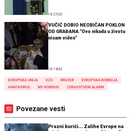
18:27
|
30
VUČIĆ DOBIO NEOBIČAN POKLON
OD GRAĐANA "Ovo nikada u životu
nisam video"
18:14
|
42
EVROPSKA UNIJA
SZO
KRUZER
EVROPSKA KOMISIJA
HANTAVIRUS
MV HONDIUS
ZDRAVSTVENI ALARM
Povezane vesti
Prazni burići... Zalihe Evrope na