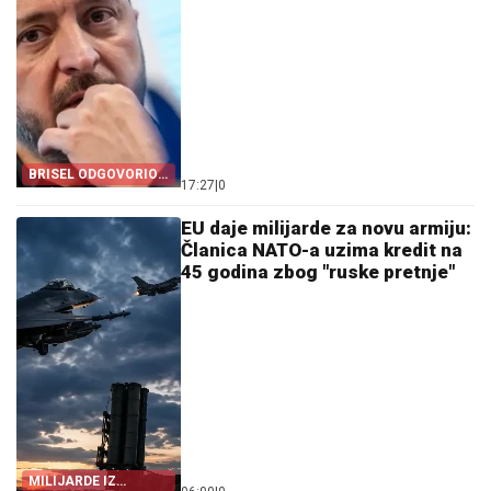
BRISEL ODGOVORIO
17:27
|
0
ZELENSKOM
EU daje milijarde za novu armiju:
Članica NATO-a uzima kredit na
45 godina zbog "ruske pretnje"
MILIJARDE IZ