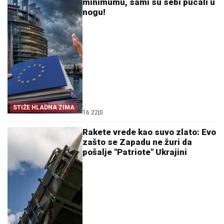
minimumu, sami su sebi pucali u
nogu!
STIŽE HLADNA ZIMA
16:22
|
0
Rakete vrede kao suvo zlato: Evo
zašto se Zapadu ne žuri da
pošalje "Patriote" Ukrajini