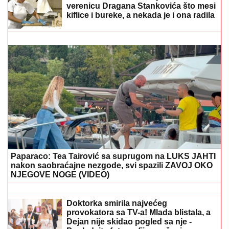
Marina Tucaković iznajmljivala stan gde je čuvala
stvari vredne milion evra, otkriveni detalji: "Futa je
sve to stavio u crne kese"
PEVAČICA IMA 54. GODINE I NIJEDNU
ESTETSKU OPERACIJU
Pokazala lice
bez trunke šminke: "Šta da operišem?
Takva sam kakva sam!"
(FOTO) BILA U KANDŽAMA DROGE,
DECA NISU IMALA ODEĆU
Pevačica
promenila život iz korena, pa pokazala
kako sada izgleda: "Bez filtera"