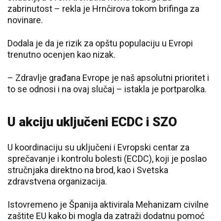
zabrinutost – rekla je Hrnčirova tokom brifinga za
novinare.
Dodala je da je rizik za opštu populaciju u Evropi
trenutno ocenjen kao nizak.
– Zdravlje građana Evrope je naš apsolutni prioritet i
to se odnosi i na ovaj slučaj – istakla je portparolka.
U akciju uključeni ECDC i SZO
U koordinaciju su uključeni i Evropski centar za
sprečavanje i kontrolu bolesti (ECDC), koji je poslao
stručnjaka direktno na brod, kao i Svetska
zdravstvena organizacija.
Istovremeno je Španija aktivirala Mehanizam civilne
zaštite EU kako bi mogla da zatraži dodatnu pomoć