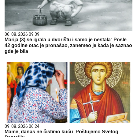
06. 08. 2026 09:39
Marija (3) se igrala u dvorištu i samo je nestala: Posle
42 godine otac je pronašao, zanemeo je kada je saznao
gde je bila
09. 08. 2026 06:24
Mame, danas ne čistimo kuću. Poštujemo Svetog