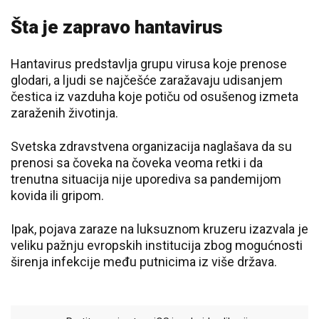
Šta je zapravo hantavirus
Hantavirus predstavlja grupu virusa koje prenose
glodari, a ljudi se najčešće zaražavaju udisanjem
čestica iz vazduha koje potiču od osušenog izmeta
zaraženih životinja.
Svetska zdravstvena organizacija naglašava da su
prenosi sa čoveka na čoveka veoma retki i da
trenutna situacija nije uporediva sa pandemijom
kovida ili gripom.
Ipak, pojava zaraze na luksuznom kruzeru izazvala je
veliku pažnju evropskih institucija zbog mogućnosti
širenja infekcije među putnicima iz više država.