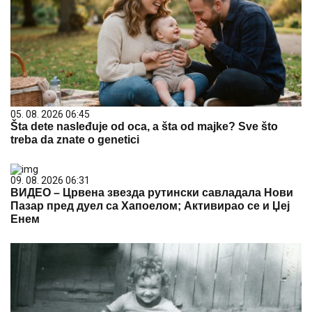
05. 08. 2026 06:45
Šta dete nasleđuje od oca, a šta od majke? Sve što
treba da znate o genetici
09. 08. 2026 06:31
ВИДЕО – Црвена звезда рутински савладала Нови
Пазар пред дуел са Хапоелом; Активирао се и Џеј
Енем