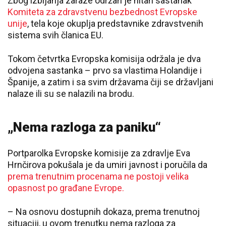
Zbog izbijanja zaraze održan je hitan sastanak
Komiteta za zdravstvenu bezbednost Evropske
unije
, tela koje okuplja predstavnike zdravstvenih
sistema svih članica EU.
Tokom četvrtka Evropska komisija održala je dva
odvojena sastanka – prvo sa vlastima Holandije i
Španije, a zatim i sa svim državama čiji se državljani
nalaze ili su se nalazili na brodu.
„Nema razloga za paniku“
Portparolka Evropske komisije za zdravlje Eva
Hrnčirova pokušala je da umiri javnost i poručila da
prema trenutnim procenama ne postoji velika
opasnost po građane Evrope.
– Na osnovu dostupnih dokaza, prema trenutnoj
situaciji, u ovom trenutku nema razloga za