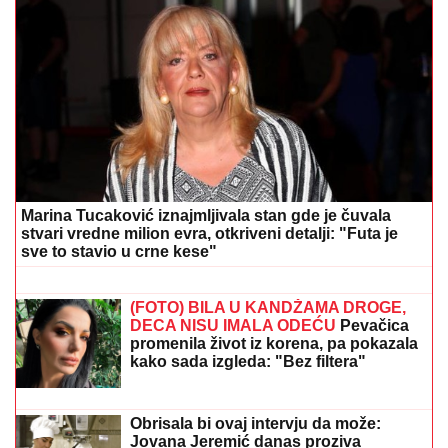
"ŽELIM BEBU"
Jelena Gavrilović progovorila o
svadbi i renoviranju kuće: "Išla sam roditeljima da
kažem da odustajem"
Voditeljki RTS-a TELO CELO U
MIŠIĆIMA, skinula se u bikini i
pokazala RASNE OBLINE Skroz joj
popustile kočnice, slike sa odmora
napravile dar-mar
TEŠKA NESREĆA NA
MAGISTRALNOM PUTU!
Saobraćaj
potpuno obustavljen, IMA
POVREĐENIH: Policija vrši uviđaj kod
Stoca