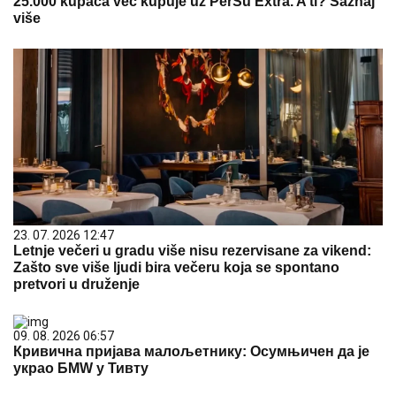
25.000 kupaca već kupuje uz PerSu Extra. A ti? Saznaj
više
23. 07. 2026 12:47
Letnje večeri u gradu više nisu rezervisane za vikend:
Zašto sve više ljudi bira večeru koja se spontano
pretvori u druženje
09. 08. 2026 06:57
Кривична пријава малољетнику: Осумњичен да је
украо БМW у Тивту