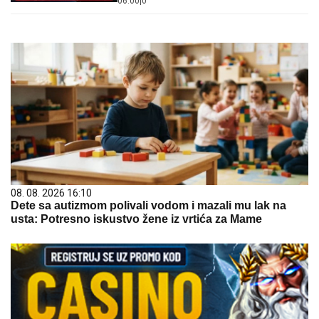
06:00
|
0
BRISELA
08. 08. 2026 16:10
Dete sa autizmom polivali vodom i mazali mu lak na
usta: Potresno iskustvo žene iz vrtića za Mame