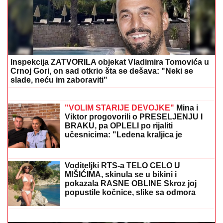
Inspekcija ZATVORILA objekat Vladimira Tomovića u
Crnoj Gori, on sad otkrio šta se dešava: "Neki se
slade, neću im zaboraviti"
"MNOGO SAM TUŽAN, POČIVAJ U
MIRU"
Pevačica umrla nakon borbe sa
leukemijom, imala transplantaciju
koštane srži, pa se stanje pogoršalo:
Emir Habibović se oprostio
"VOLIM STARIJE DEVOJKE"
Mina i
Viktor progovorili o PRESELJENJU I
BRAKU, pa OPLELI po rijaliti
učesnicima: "Ledena kraljica je
opelješila deda Daneta (VIDEO)