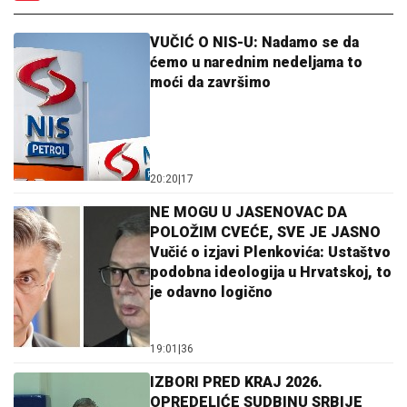
VUČIĆ O NIS-U: Nadamo se da
ćemo u narednim nedeljama to
moći da završimo
20:20
|
17
NE MOGU U JASENOVAC DA
POLOŽIM CVEĆE, SVE JE JASNO
Vučić o izjavi Plenkovića: Ustaštvo
podobna ideologija u Hrvatskoj, to
je odavno logično
19:01
|
36
IZBORI PRED KRAJ 2026.
OPREDELIĆE SUDBINU SRBIJE