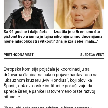
Sa 94 godine i dalje šeta
Izustila je o Breni ono što
pistom! Evo u čemu je tajna
niko nije smeo decenijama:
njene mladolikosti i vitkosti
"Ona je iza sebe imala..."
PRETHODNA VEST
SLEDEĆA VEST
Evropska komisija pojačala je koordinaciju sa
državama članicama nakon pojave hantavirusa na
luksuznom kruzeru „MV Hondius“, koji plovi ka
Španiji, dok evropske institucije pokušavaju da
spreče širenje panike i istovremeno prate razvoj
situacije.