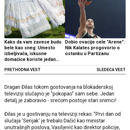
Kako da vam zavese budu
Dobio ovacije cele "Arene":
bele kao sneg: Umesto
Nik Kalates progovorio o
izbeljivača, iskusne
ostanku u Partizanu
domaćice koriste jedan
sastojak iz špajza
PRETHODNA VEST
SLEDEĆA VEST
Dragan Đilas tokom gostovanja na blokaderskoj
televiziji slučajno je "pokopao" sam sebe. Jedan
detalj je zaboravio - srećom postoje stari snimci!
Đilas je u gostivanju na televiziji rekao: ​"Prvi dan od
slučaja 'Senjak' je trebalo Dačić kao ministar
unutrašnjih poslova, Vasiljević kao direktor policije,