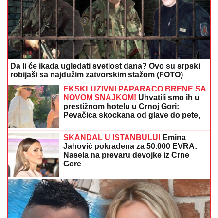
Da li će ikada ugledati svetlost dana? Ovo su srpski
robijaši sa najdužim zatvorskim stažom (FOTO)
EKSKLUZIVNI PAPARACO BRENE SA
NOVOM SNAJKOM!
Uhvatili smo ih u
prestižnom hotelu u Crnoj Gori:
Pevačica skockana od glave do pete,
Viktorova devojka bez šminke (VIDEO)
SKANDAL U ISTANBULU!
Emina
Jahović pokradena za 50.000 EVRA:
Nasela na prevaru devojke iz Crne
Gore