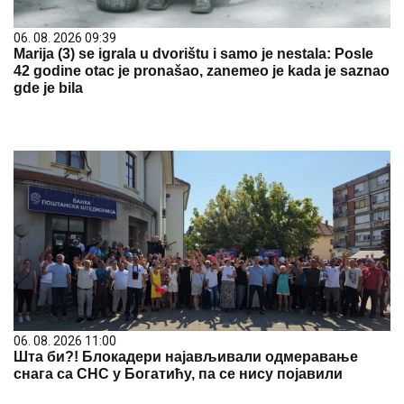
06. 08. 2026 09:39
Marija (3) se igrala u dvorištu i samo je nestala: Posle
42 godine otac je pronašao, zanemeo je kada je saznao
gde je bila
06. 08. 2026 11:00
Шта би?! Блокадери најављивали одмеравање
снага са СНС у Богатићу, па се нису појавили