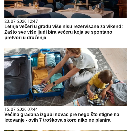
23. 07. 2026 12:47
Letnje večeri u gradu više nisu rezervisane za vikend:
Zašto sve više ljudi bira večeru koja se spontano
pretvori u druženje
15. 07. 2026 07:44
Većina građana izgubi novac pre nego što stigne na
letovanje - ovih 7 troškova skoro niko ne planira