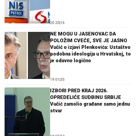
20:20
|
16
NE MOGU U JASENOVAC DA
POLOŽIM CVEĆE, SVE JE JASNO
Vučić o izjavi Plenkovića: Ustaštvo
podobna ideologija u Hrvatskoj, to
je odavno logično
19:01
|
35
IZBORI PRED KRAJ 2026.
OPREDELIĆE SUDBINU SRBIJE
Vučić zamolio građane samo jednu
stvar