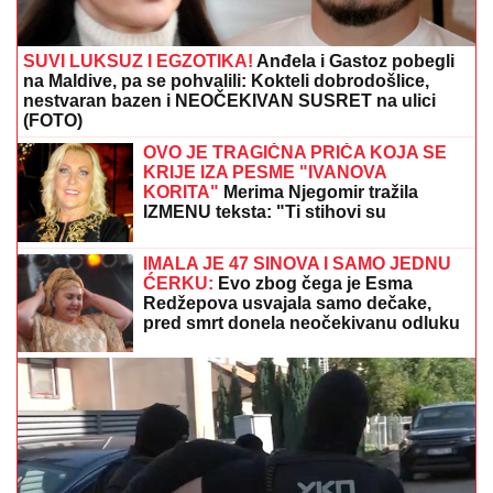
SUVI LUKSUZ I EGZOTIKA!
Anđela i Gastoz pobegli
na Maldive, pa se pohvalili: Kokteli dobrodošlice,
nestvaran bazen i NEOČEKIVAN SUSRET na ulici
(FOTO)
OVO JE TRAGIČNA PRIČA KOJA SE
KRIJE IZA PESME "IVANOVA
KORITA"
Merima Njegomir tražila
IZMENU teksta: "Ti stihovi su
naknadno dopisani"
IMALA JE 47 SINOVA I SAMO JEDNU
ĆERKU:
Evo zbog čega je Esma
Redžepova usvajala samo dečake,
pred smrt donela neočekivanu odluku