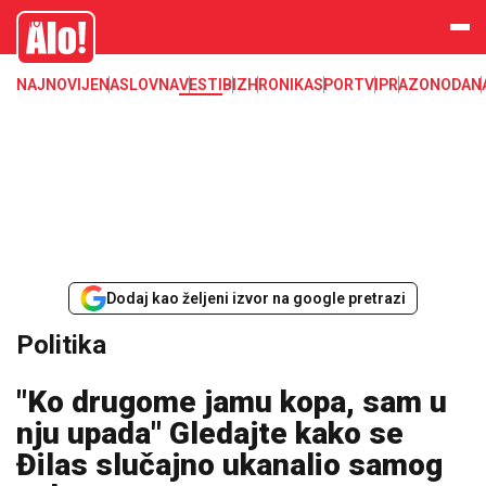
Alo
NAJNOVIJE
NASLOVNA
VESTI
BIZ
HRONIKA
SPORT
VIP
RAZONODA
N
Dodaj kao željeni izvor na google pretrazi
Politika
"Ko drugome jamu kopa, sam u
nju upada" Gledajte kako se
Đilas slučajno ukanalio samog