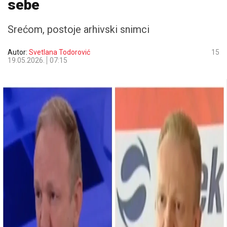
sebe
Srećom, postoje arhivski snimci
Autor:
Svetlana Todorović
15
19.05.2026.
07:15