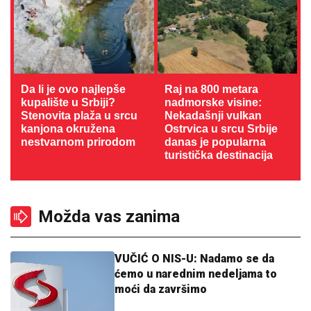
Da li je ovo najlepše
Raj na 800 metara
kupalište u Srbiji?
nadmorske visine:
Stenovita plaža u srcu
Nekadašnji vulkan
kanjona okružena
Ostrvica u srcu Srbije
nestvarnom prirodom
danas je popularna
turistička destinacija
Možda vas zanima
VUČIĆ O NIS-U: Nadamo se da
ćemo u narednim nedeljama to
moći da završimo