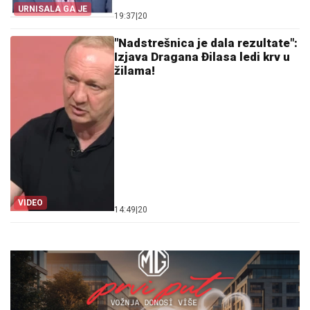
URNISALA GA JE
19:37
|
20
"Nadstrešnica je dala rezultate":
Izjava Dragana Đilasa ledi krv u
žilama!
VIDEO
14:49
|
20