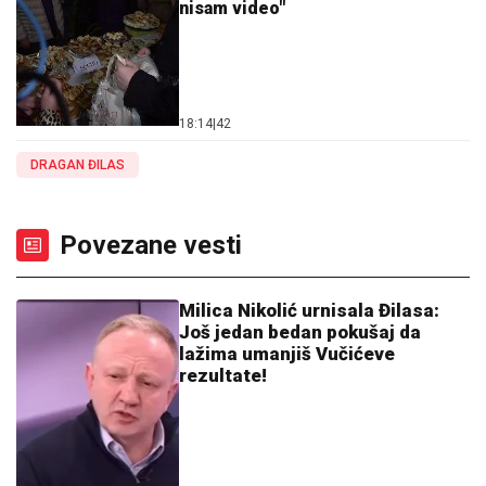
nisam video"
18:14
|
42
DRAGAN ĐILAS
Povezane vesti
Milica Nikolić urnisala Đilasa:
Još jedan bedan pokušaj da
lažima umanjiš Vučićeve
rezultate!