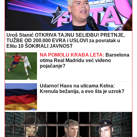
Uroš Stanić OTKRIVA TAJNU SELIDBU! PRETNJE,
TUŽBE OD 200.000 EVRA i USLOVI za povratak u
Elitu 10 ŠOKIRALI JAVNOST
NA POMOLU KRAĐA LETA:
Barselona
otima Real Madridu već viđeno
pojačanje?
Udarno! Haos na ulicama Kelna:
Krenula bežanija, a evo šta je uzrok?