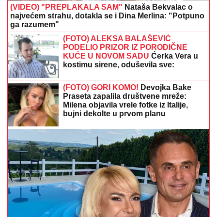
(VIDEO) "PREPLAKALA SAM"
Nataša Bekvalac o
najvećem strahu, dotakla se i Dina Merlina: "Potpuno
ga razumem"
(FOTO) ALEKSA BALAŠEVIĆ
PODELIO PRIZOR IZ PORODIČNE
KUĆE U NOVOM SADU
Ćerka Vera u
kostimu sirene, oduševila sve:
"Salajka ima more"
(FOTO) GORI KOMO!
Devojka Bake
Praseta zapalila društvene mreže:
Milena objavila vrele fotke iz Italije,
bujni dekolte u prvom planu