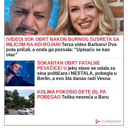
(VIDEO) ŠOK OBRT NAKON BURNOG SUSRETA SA
MILICOM NA ADI BOJANI
Terza video Barbaru! Dva
puta pričali, a onda ga pozvala: "Upisaću se kao
otac"
ŠOKANTAN OBRT FATALNE
PEVAČICE! U
jeku slave se udala za
sina političara i NESTALA, pobegla u
Berlin, a evo šta danas radi Vesna
Pisarović
KOLIMA POKOSIO DETE (5), PA
POBEGAO
Teška nesreća u Baru
by Aklamator