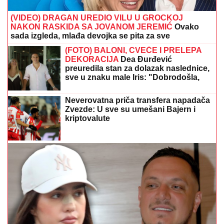
(VIDEO) DRAGAN UREDIO VILU U GROCKOJ
NAKON RASKIDA SA JOVANOM JEREMIĆ
Ovako
sada izgleda, mlađa devojka se pita za sve
(FOTO) BALONI, CVEĆE I PRELEPA
DEKORACIJA
Dea Đurđević
preuredila stan za dolazak naslednice,
sve u znaku male Iris: "Dobrodošla,
ljubavi"
Neverovatna priča transfera napadača
Zvezde: U sve su umešani Bajern i
kriptovalute