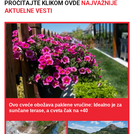
PROČITAJTE KLIKOM OVDE
NAJVAŽNIJE
AKTUELNE VESTI
Ovo cveće obožava paklene vrućine: Idealno je za
sunčane terase, a cveta čak na +40