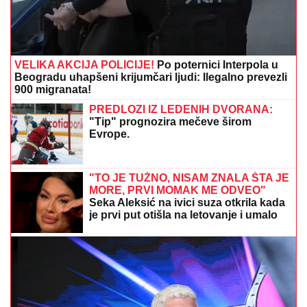
VELIKA AKCIJA POLICIJE!
Po poternici Interpola u
Beogradu uhapšeni krijumčari ljudi: Ilegalno prevezli
900 migranata!
PREDLOZI IZ LEDENIH DVORANA:
"Tip" prognozira mečeve širom
Evrope.
"TO JE TUŽNO, NISAM ZNALA ŠTA JE
MORE, PRVI MOMAK ME ODVEO"
Seka Aleksić na ivici suza otkrila kada
je prvi put otišla na letovanje i umalo
se rasplakala