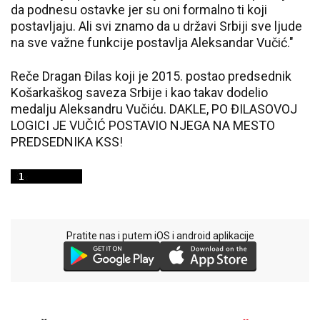
da podnesu ostavke jer su oni formalno ti koji
postavljaju. Ali svi znamo da u državi Srbiji sve ljude
na sve važne funkcije postavlja Aleksandar Vučić."
Reče Dragan Đilas koji je 2015. postao predsednik
Košarkaškog saveza Srbije i kao takav dodelio
medalju Aleksandru Vučiću. DAKLE, PO ĐILASOVOJ
LOGICI JE VUČIĆ POSTAVIO NJEGA NA MESTO
PREDSEDNIKA KSS!
Pratite nas i putem iOS i android aplikacije