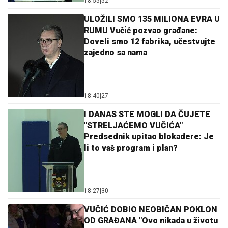
18:55
|
52
ULOŽILI SMO 135 MILIONA EVRA U
RUMU Vučić pozvao građane:
Doveli smo 12 fabrika, učestvujte
zajedno sa nama
18:40
|
27
I DANAS STE MOGLI DA ČUJETE
"STRELJAĆEMO VUČIĆA"
Predsednik upitao blokadere: Je
li to vaš program i plan?
18:27
|
30
VUČIĆ DOBIO NEOBIČAN POKLON
OD GRAĐANA "Ovo nikada u životu