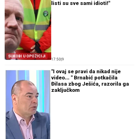
listi su sve sami idioti!"
SUKOBI U OPOZICIJI
17:50
|
9
"I ovaj se pravi da nikad nije
video... " Brnabić potkačila
Đilasa zbog Ješića, razorila ga
zaključkom