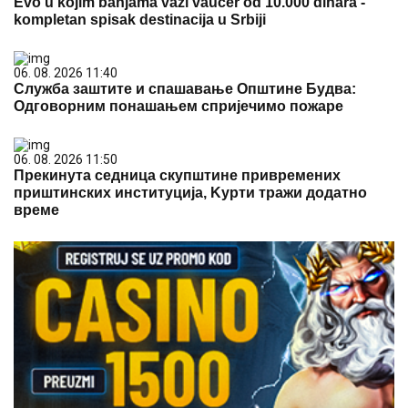
Evo u kojim banjama važi vaučer od 10.000 dinara -
kompletan spisak destinacija u Srbiji
06. 08. 2026 11:40
Служба заштите и спашавање Општине Будва:
Одговорним понашањем спријечимо пожаре
06. 08. 2026 11:50
Прекинута седница скупштине привремених
приштинских институција, Kурти тражи додатно
време