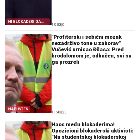
NI BLOKADERI GA
13:03
|
0
NEĆE
"Profiterski i sebični mozak
nezadrživo tone u zaborav"
Vučević urnisao Đilasa: Pred
brodolomom je, odbačen, svi su
ga prozreli
NAPUŠTEN
11:43
|
20
Haos među blokaderima!
Opozicioni blokaderski aktivisti:
"Na studentskoj blokaderskoj