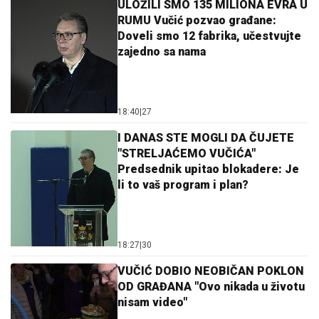
ULOŽILI SMO 135 MILIONA EVRA U
RUMU Vučić pozvao građane:
Doveli smo 12 fabrika, učestvujte
zajedno sa nama
18:40
|
27
I DANAS STE MOGLI DA ČUJETE
"STRELJAĆEMO VUČIĆA"
Predsednik upitao blokadere: Je
li to vaš program i plan?
18:27
|
30
VUČIĆ DOBIO NEOBIČAN POKLON
OD GRAĐANA "Ovo nikada u životu
nisam video"