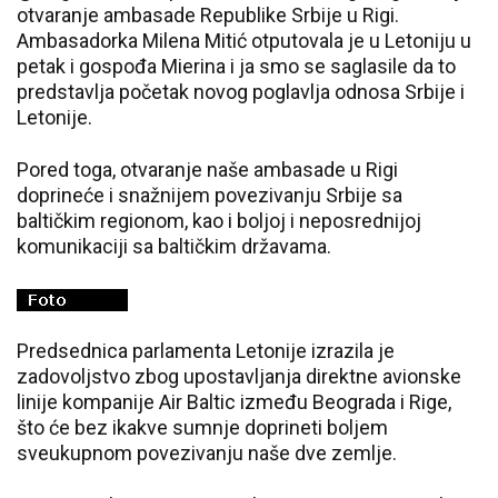
otvaranje ambasade Republike Srbije u Rigi.
Ambasadorka Milena Mitić otputovala je u Letoniju u
petak i gospođa Mierina i ja smo se saglasile da to
predstavlja početak novog poglavlja odnosa Srbije i
Letonije.
Pored toga, otvaranje naše ambasade u Rigi
doprineće i snažnijem povezivanju Srbije sa
baltičkim regionom, kao i boljoj i neposrednijoj
komunikaciji sa baltičkim državama.
Predsednica parlamenta Letonije izrazila je
zadovoljstvo zbog upostavljanja direktne avionske
linije kompanije Air Baltic između Beograda i Rige,
što će bez ikakve sumnje doprineti boljem
sveukupnom povezivanju naše dve zemlje.