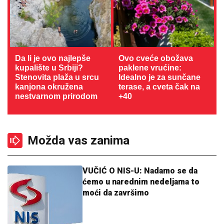
Da li je ovo najlepše
Ovo cveće obožava
kupalište u Srbiji?
paklene vrućine:
Stenovita plaža u srcu
Idealno je za sunčane
kanjona okružena
terase, a cveta čak na
nestvarnom prirodom
+40
Možda vas zanima
VUČIĆ O NIS-U: Nadamo se da
ćemo u narednim nedeljama to
moći da završimo