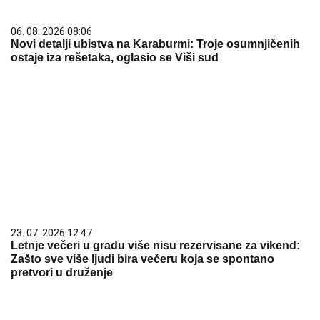
06. 08. 2026 08:06
Novi detalji ubistva na Karaburmi: Troje osumnjičenih
ostaje iza rešetaka, oglasio se Viši sud
23. 07. 2026 12:47
Letnje večeri u gradu više nisu rezervisane za vikend:
Zašto sve više ljudi bira večeru koja se spontano
pretvori u druženje