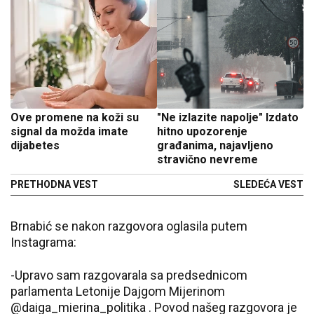
Ove promene na koži su
"Ne izlazite napolje" Izdato
signal da možda imate
hitno upozorenje
dijabetes
građanima, najavljeno
stravično nevreme
PRETHODNA VEST
SLEDEĆA VEST
Brnabić se nakon razgovora oglasila putem
Instagrama:
-Upravo sam razgovarala sa predsednicom
parlamenta Letonije Dajgom Mijerinom
@daiga_mierina_politika . Povod našeg razgovora je