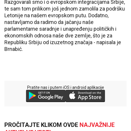
Razgovarali smo i o evropskom integracijama Srbije,
te sam tom prilikom još jednom zamolila za podršku
Letonije na našem evropskom putu. Dodatno,
nastavljamo da radimo da jačanju naše
parlamentarne saradnje i unapređenju političkih i
ekonomskih odnosa naše dve zemlje, što je za
Republiku Srbiju od izuzetnog značaja - napisala je
Brnabić.
Pratite nas i putem iOS i android aplikacije
PROČITAJTE KLIKOM OVDE
NAJVAŽNIJE