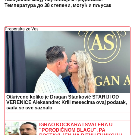
Температура до 38 степени, могућ и пљусак
Preporuka za Vas
Otkriveno koliko je Dragan Stanković STARIJI OD
VERENICE Aleksandre: Krili mesecima ovaj podatak,
sada se sve saznalo
HRVATI BOMBAMA NA GOLORUK
NAROD U KOLONI: U
Novom Gradu
obilježavanje 31 godine od egzodusa i
stradanja Srba u zločinačkoj "Oluji"