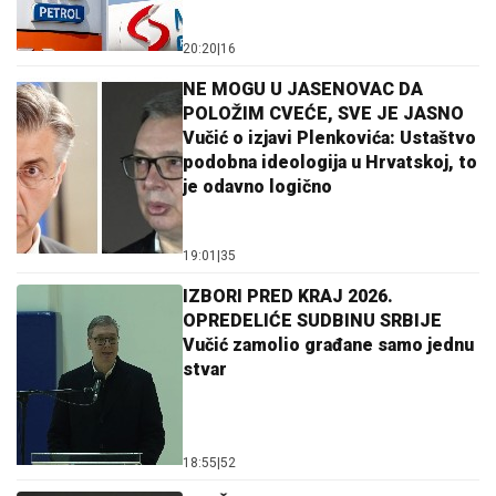
20:20
|
16
NE MOGU U JASENOVAC DA
POLOŽIM CVEĆE, SVE JE JASNO
Vučić o izjavi Plenkovića: Ustaštvo
podobna ideologija u Hrvatskoj, to
je odavno logično
19:01
|
35
IZBORI PRED KRAJ 2026.
OPREDELIĆE SUDBINU SRBIJE
Vučić zamolio građane samo jednu
stvar
18:55
|
52