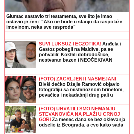
prevezeni na VMA
"TO JE TUŽNO, NISAM ZNALA ŠTA JE
MORE, PRVI MOMAK ME ODVEO"
Seka Aleksić na ivici suza otkrila kada
je prvi put otišla na letovanje i umalo
se rasplakala
"Majo, Asmin je bio sa Gabi bankarkom i biće opet,
pazi se!" Stiglo upozorenje koje će napraviti još veći
razdor