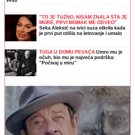
neke probleme"
EKSPLOZIJA NA ZVEZDARI:
Oštećena fasada zgrade i tri
automobila
STIGLA PRINOVA U DOM MILICE TODOROVIĆ
Pevačica puca od sreće, usred koncerta saopštila
vesti
TEŠKA NESREĆA U ZEMUNU:
Dve
osobe ozbiljno povređene, hitno