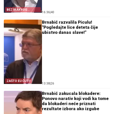
BEZ IKAKVOG
16:36
|
40
PRETERIVANJA I BEZ
LAŽNE POLITIČKE
KOREKTNOSTI
Brnabić razvalila Piculu!
"Pogledajte lice deteta čije
ubistvo danas slave!"
ZAŠTO EU ĆUTI!
13:38
|
26
Brnabić zakucala blokadere:
Ponovo narativ koji vodi ka tome
da blokaderi neće priznati
rezultate izbora ako izgube