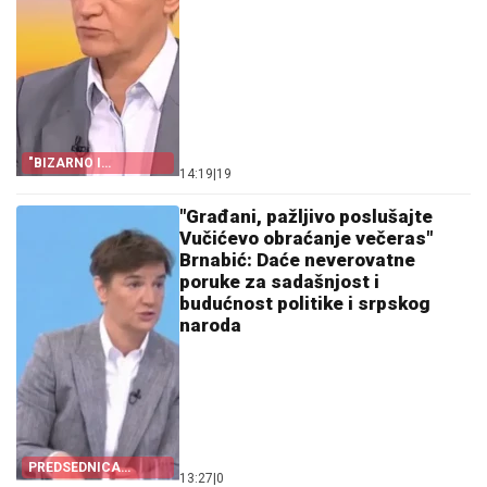
"BIZARNO I
14:19
|
19
PODMUKLO"
"Građani, pažljivo poslušajte
Vučićevo obraćanje večeras"
Brnabić: Daće neverovatne
poruke za sadašnjost i
budućnost politike i srpskog
naroda
PREDSEDNICA
13:27
|
0
SKUPŠTINE