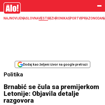
Alo
NAJNOVIJE
NASLOVNA
VESTI
BIZ
HRONIKA
SPORT
VIP
RAZONODA
N
Dodaj kao željeni izvor na google pretrazi
Politika
Brnabić se čula sa premijerkom
Letonije: Objavila detalje
razgovora