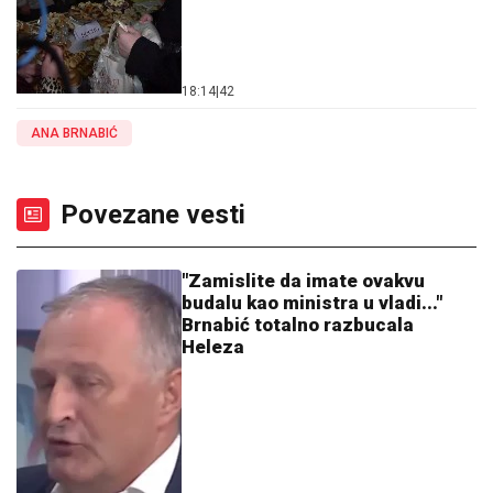
18:14
|
42
ANA BRNABIĆ
Povezane vesti
"Zamislite da imate ovakvu
budalu kao ministra u vladi..."
Brnabić totalno razbucala
Heleza