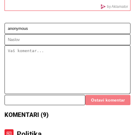
SABALENKA DOBRO KRENULA:
Beloruskinja pobedila u Torontu i
nastavila dominaciju
SUVI LUKSUZ I EGZOTIKA!
Anđela i
Gastoz pobegli na Maldive, pa se
pohvalili: Kokteli dobrodošlice,
nestvaran bazen i NEOČEKIVAN
SUSRET na ulici (FOTO)
Zaradila je 120.000 evra od Elite 9, a sada je otkrila da
je deo ove sume uložila u promenu profesije