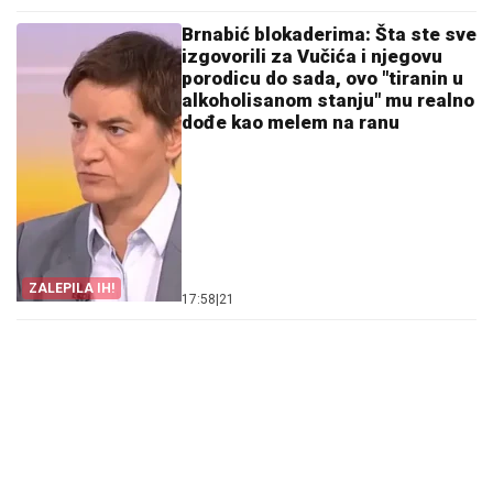
Brnabić blokaderima: Šta ste sve
izgovorili za Vučića i njegovu
porodicu do sada, ovo "tiranin u
alkoholisanom stanju" mu realno
dođe kao melem na ranu
ZALEPILA IH!
17:58
|
21