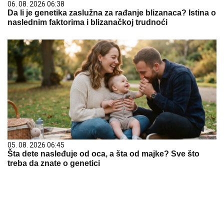
06. 08. 2026 06:38
Da li je genetika zaslužna za rađanje blizanaca? Istina o
naslednim faktorima i blizanačkoj trudnoći
05. 08. 2026 06:45
Šta dete nasleđuje od oca, a šta od majke? Sve što
treba da znate o genetici