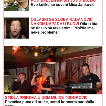
IGRAO KOCKARA I ŠVALERA U
"PORODIČNOM BLAGU", PA
POSTAVLJEN NA BITNU FUNKCIJU
Evo koliko se čuveni Mića Janković
promenio za sve ove godine
"Ne daj Bože da meni dete kaže nešto ružno! Ja sam
njih pratila": Pevačica otkrila šta je sve radila zbog
dece, o ovome nikada nije pričala
OGLASIO SE SLOBA RADANOVIĆ
NAKON NAPADA U BUDVI
Otkrio šta
se desilo sa taksistom: "Možda ima