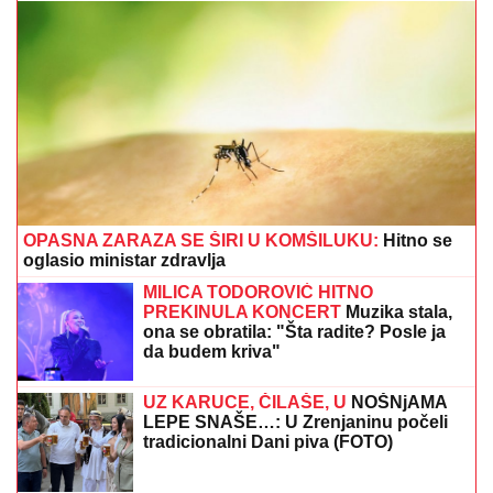
TUGA U DOMU PEVAČA
Umro mu je
očuh, bio mu je najveća podrška:
"Počivaj u miru"
"MENI JE OLUJA BILA ODMOR"
Tompsonova sramna izjava o vojnoj
operaciji - evo šta je pričao pre tri
decenije: "PUŠKU IZ RATA čuvam kao
suvenir"
Glumac sastavio tri testamenta, sve što je imao
ostavio je ženi: "Ako ne bude u stanju da raspolaže
imovinom, neka sve rasproda"