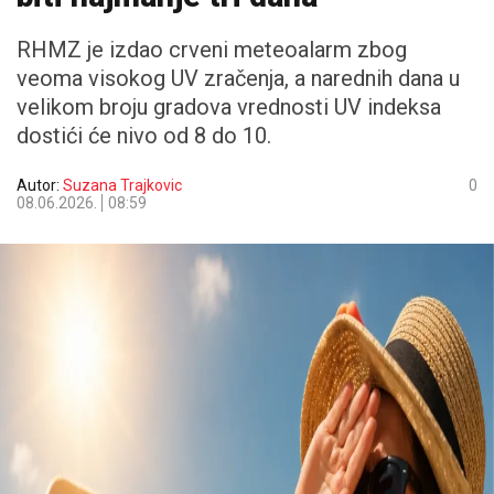
RHMZ je izdao crveni meteoalarm zbog
veoma visokog UV zračenja, a narednih dana u
velikom broju gradova vrednosti UV indeksa
dostići će nivo od 8 do 10.
Autor:
Suzana Trajkovic
0
08.06.2026.
08:59