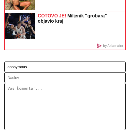
RAZVELA SE OD KOLEGE I PROCVETALA
Pevačica
u vrtoglavim štiklama i haljini pripijenoj uz telo
pokazala figuru nakon dva porođaj (Foto)
ČOLA PRIČAO SA ĆERKOM DOK JE
UŽIVALA NA MORU
Lara došla na
plažu sa torbom od 1.500 eura, a evo
kako je reagovala na poziv oca
POZNAT JOŠ JEDAN UČESNIK ELITE
10
Filip Car bez njega ne ulazi: Obratio
se javnosti