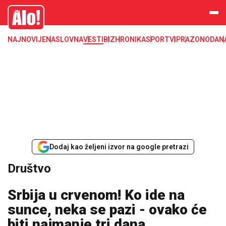
Društvo, društvene teme
Alo
NAJNOVIJE
NASLOVNA
VESTI
BIZ
HRONIKA
SPORT
VIP
RAZONODA
N
Dodaj kao željeni izvor na google pretrazi
Društvo
Srbija u crvenom! Ko ide na
sunce, neka se pazi - ovako će
biti najmanje tri dana