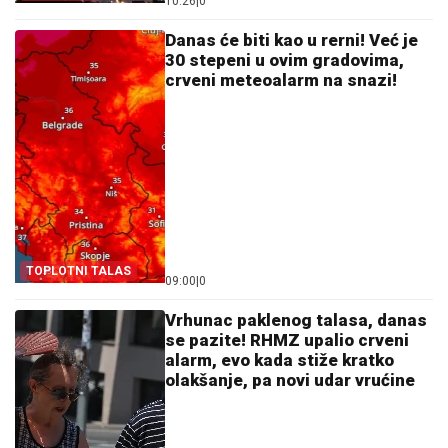
10:26
|
0
Danas će biti kao u rerni! Već je
30 stepeni u ovim gradovima,
crveni meteoalarm na snazi!
TOPLOTNI TALAS
09:00
|
0
Vrhunac paklenog talasa, danas
se pazite! RHMZ upalio crveni
alarm, evo kada stiže kratko
olakšanje, pa novi udar vrućine