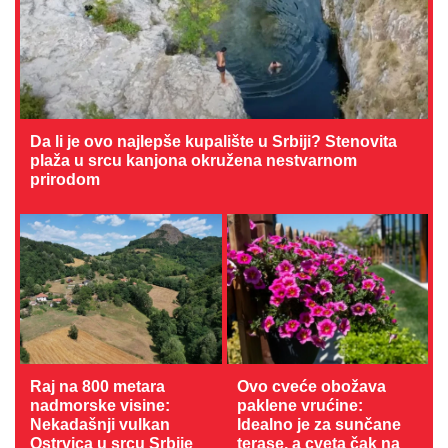
Da li je ovo najlepše kupalište u Srbiji? Stenovita
plaža u srcu kanjona okružena nestvarnom
prirodom
Raj na 800 metara
Ovo cveće obožava
nadmorske visine:
paklene vrućine:
Nekadašnji vulkan
Idealno je za sunčane
Ostrvica u srcu Srbije
terase, a cveta čak na