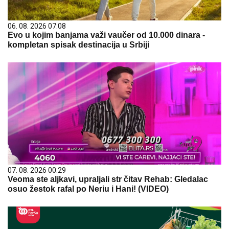
06. 08. 2026 07:08
Evo u kojim banjama važi vaučer od 10.000 dinara -
kompletan spisak destinacija u Srbiji
07. 08. 2026 00:29
Veoma ste aljkavi, upraljali str čitav Rehab: Gledalac
osuo žestok rafal po Neriu i Hani! (VIDEO)