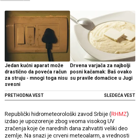
Jedan kućni aparat može
Drvena varjača za najbolji
drastično da poveća račun
posni kačamak: Baš ovako
za struju - mnogi toga nisu
su pravile domaćice u Jugi
svesni
PRETHODNA VEST
SLEDEĆA VEST
Republički hidrometeorološki zavod Srbije (
RHMZ
)
izdao je upozorenje zbog veoma visokog UV
zračenja koje će narednih dana zahvatiti veliki deo
zemlje. Na snazi je crveni meteoalarm, a vrednosti