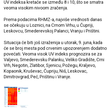
UV indeksa kretaće se između 8 i 10, što se smatra
veoma visokim nivoom zračenja.
Prema podacima RHMZ-a, najviše vrednosti danas
se očekuju u Loznici, na Crnom Vrhu, u Ćupriji,
Leskovcu, Smederevskoj Palanci, Vranju i Prištini.
Situacija će biti još izraženija u utorak, 9. juna, kada
će se broj mesta pod crvenim upozorenjem dodatno
povećati. Veoma visok UV indeks prognozira se za
Valjevo, Smederevsku Palanku, Veliko Gradište, Crni
Vrh, Negotin, Zlatibor, Sjenicu, Požegu, Kraljevo,
Kopaonik, Kruševac, Ćupriju, Niš, Leskovac,
Dimitrovgrad, Peć, Prištinu i Vranje.