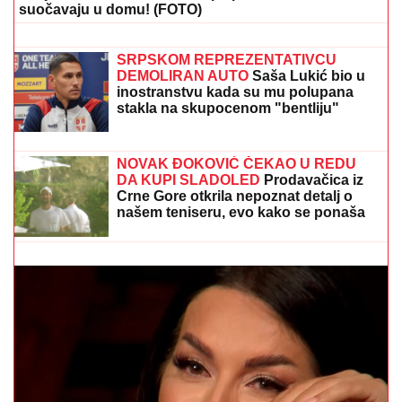
suočavaju u domu! (FOTO)
ŠOKANTAN OBRT FATALNE
PEVAČICE! U
jeku slave se udala za
sina političara i NESTALA, pobegla u
Berlin, a evo šta danas radi Vesna
Pisarović
SRPSKOM REPREZENTATIVCU
DEMOLIRAN AUTO
Saša Lukić bio u
inostranstvu kada su mu polupana
stakla na skupocenom "bentliju"
EVO KAKO SE BRANI VOZAČ KAMIONA KOJI JE