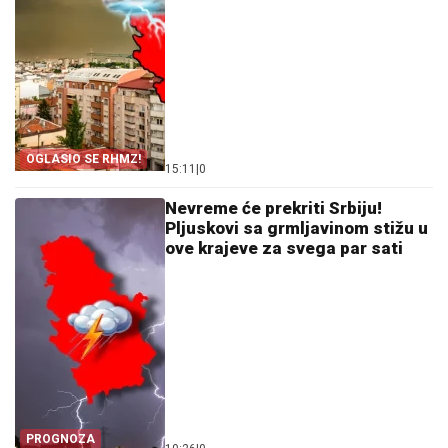
OGLASIO SE RHMZ!
15:11
|
0
Nevreme će prekriti Srbiju!
Pljuskovi sa grmljavinom stižu u
ove krajeve za svega par sati
PROGNOZA