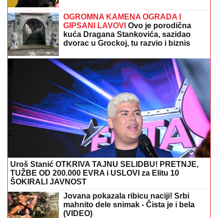
DRAGAN STANKOVIĆ DAO OGROMAN NOVAC ZA
GALA PROSLAVU
Evo koja cifra je u pitanju - sve
prštalo od luksuza
(VIDEO) DRAGAN UREDIO VILU U
GROCKOJ NAKON RASKIDA SA
JOVANOM JEREMIĆ
Ovako sada
izgleda, mlađa devojka se pita za sve
Veza sa pevačicom je ovog poznatog
muškarca odvela u propast: Bio
najpoželjniji na estradi, pa se odselio
iz Srbije