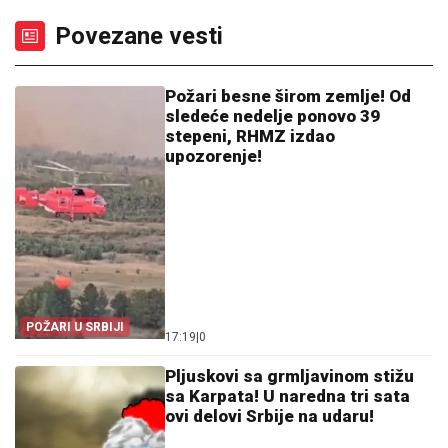
Povezane vesti
Požari besne širom zemlje! Od
sledeće nedelje ponovo 39
stepeni, RHMZ izdao
upozorenje!
POŽARI U SRBIJI
17:19
|
0
Pljuskovi sa grmljavinom stižu
sa Karpata! U naredna tri sata
ovi delovi Srbije na udaru!