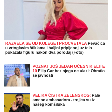
"TO JE TUŽNO, NISAM ZNALA ŠTA JE MORE, PRVI
MOMAK ME ODVEO"
Seka Aleksić na ivici suza
otkrila kada je prvi put otišla na letovanje i umalo se
rasplakala
GOTOVO JE!
Filip Kostić ima novi
klub, evo gde nastavlja karijeru
(FOTO) "AKO JE DETE PAMETNO,
ZNA SE NA KOGA JE - NA TETKU"
Vanja Gudelj podelila objavu o malom
Ilijanu, Anastasija odmah reagovala