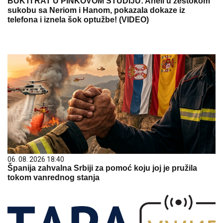
BUKTI RAT U PINKOVOM STUDIJU: Aneli u žestokom
sukobu sa Neriom i Hanom, pokazala dokaze iz
telefona i iznela šok optužbe! (VIDEO)
06. 08. 2026 18:40
Španija zahvalna Srbiji za pomoć koju joj je pružila
tokom vanrednog stanja