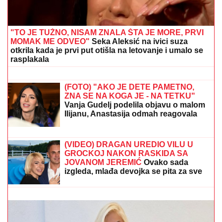
POKOSIO PUTARE
Saslušan u tužilaštvu u Šapcu:
Udario u pešake na putu, pa završio kod metalne
ograde
NOVAK ĐOKOVIĆ ČEKAO U REDU
DA KUPI SLADOLED
Prodavačica iz
Crne Gore otkrila nepoznat detalj o
našem teniseru, evo kako se ponaša
na letovanju
POLA FUDBAL, POLA VAR!
Neverovatan meč Partizana i Tobola