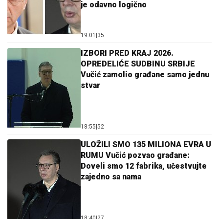
je odavno logično
19:01
|
35
IZBORI PRED KRAJ 2026.
OPREDELIĆE SUDBINU SRBIJE
Vučić zamolio građane samo jednu
stvar
18:55
|
52
ULOŽILI SMO 135 MILIONA EVRA U
RUMU Vučić pozvao građane:
Doveli smo 12 fabrika, učestvujte
zajedno sa nama
18:40
|
27