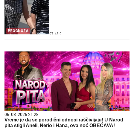
PROGNOZA
07:43
|
0
06. 08. 2026 21:28
Vreme je da se porodični odnosi raščivijaju! U Narod
pita stigli Aneli, Nerio i Hana, ova noć OBEĆAVA!