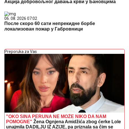
Акција добровољног давања крви у Бановцима
06. 08. 2026 07:02
После скоро 60 сати непрекидне борбе
локализован пожар у Габровници
Preporuka za Vas
"OKO SINA PERUNA NE MOŽE NIKO DA NAM
POMOGNE"
Žena Ognjena Amidžića zbog ćerke Lole
unajmila DADILJU IZ AZIJE, pa priznala sa čim se