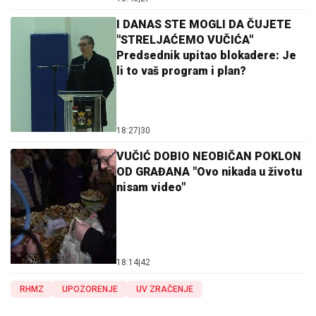
I DANAS STE MOGLI DA ČUJETE
"STRELJAĆEMO VUČIĆA"
Predsednik upitao blokadere: Je
li to vaš program i plan?
18:27
|
30
VUČIĆ DOBIO NEOBIČAN POKLON
OD GRAĐANA "Ovo nikada u životu
nisam video"
18:14
|
42
RHMZ
UPOZORENJE
UV ZRAČENJE