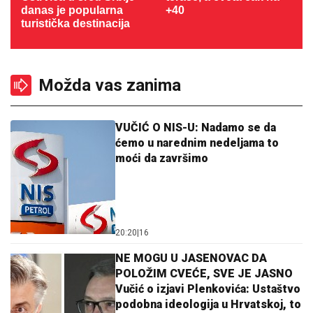
danas je popularna
+40
turistička destinacija
Možda vas zanima
VUČIĆ O NIS-U: Nadamo se da
ćemo u narednim nedeljama to
moći da završimo
20:20
|
16
NE MOGU U JASENOVAC DA
POLOŽIM CVEĆE, SVE JE JASNO
Vučić o izjavi Plenkovića: Ustaštvo
podobna ideologija u Hrvatskoj, to