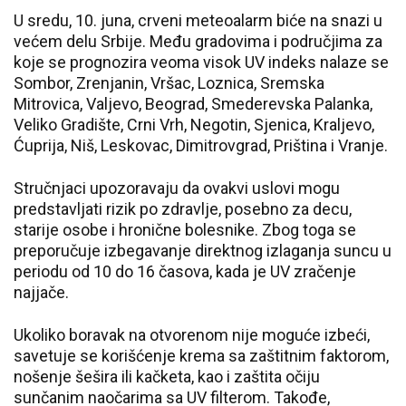
U sredu, 10. juna, crveni meteoalarm biće na snazi u
većem delu Srbije. Među gradovima i područjima za
koje se prognozira veoma visok UV indeks nalaze se
Sombor, Zrenjanin, Vršac, Loznica, Sremska
Mitrovica, Valjevo, Beograd, Smederevska Palanka,
Veliko Gradište, Crni Vrh, Negotin, Sjenica, Kraljevo,
Ćuprija, Niš, Leskovac, Dimitrovgrad, Priština i Vranje.
Stručnjaci upozoravaju da ovakvi uslovi mogu
predstavljati rizik po zdravlje, posebno za decu,
starije osobe i hronične bolesnike. Zbog toga se
preporučuje izbegavanje direktnog izlaganja suncu u
periodu od 10 do 16 časova, kada je UV zračenje
najjače.
Ukoliko boravak na otvorenom nije moguće izbeći,
savetuje se korišćenje krema sa zaštitnim faktorom,
nošenje šešira ili kačketa, kao i zaštita očiju
sunčanim naočarima sa UV filterom. Takođe,