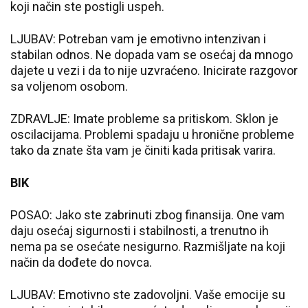
koji način ste postigli uspeh.
LJUBAV: Potreban vam je emotivno intenzivan i
stabilan odnos. Ne dopada vam se osećaj da mnogo
dajete u vezi i da to nije uzvraćeno. Inicirate razgovor
sa voljenom osobom.
ZDRAVLJE: Imate probleme sa pritiskom. Sklon je
oscilacijama. Problemi spadaju u hronične probleme
tako da znate šta vam je činiti kada pritisak varira.
BIK
POSAO: Jako ste zabrinuti zbog finansija. One vam
daju osećaj sigurnosti i stabilnosti, a trenutno ih
nema pa se osećate nesigurno. Razmišljate na koji
način da dođete do novca.
LJUBAV: Emotivno ste zadovoljni. Vaše emocije su