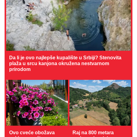
Da li je ovo najlepše kupalište u Srbiji? Stenovita
plaža u srcu kanjona okružena nestvarnom
prirodom
Ovo cveće obožava
Raj na 800 metara