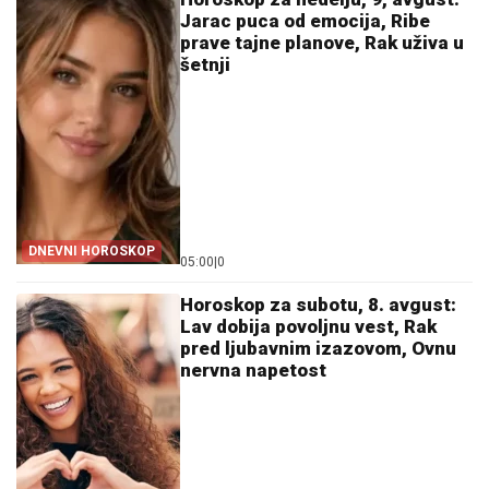
Jarac puca od emocija, Ribe
prave tajne planove, Rak uživa u
šetnji
DNEVNI HOROSKOP
05:00
|
0
Horoskop za subotu, 8. avgust:
Lav dobija povoljnu vest, Rak
pred ljubavnim izazovom, Ovnu
nervna napetost