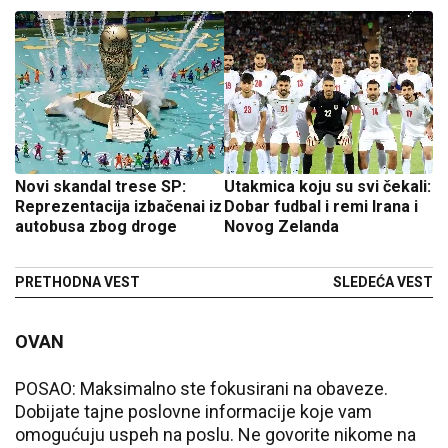
Novi skandal trese SP:
Utakmica koju su svi čekali:
Reprezentacija izbačenai iz
Dobar fudbal i remi Irana i
autobusa zbog droge
Novog Zelanda
PRETHODNA VEST
SLEDEĆA VEST
OVAN
POSAO: Maksimalno ste fokusirani na obaveze.
Dobijate tajne poslovne informacije koje vam
omogućuju uspeh na poslu. Ne govorite nikome na