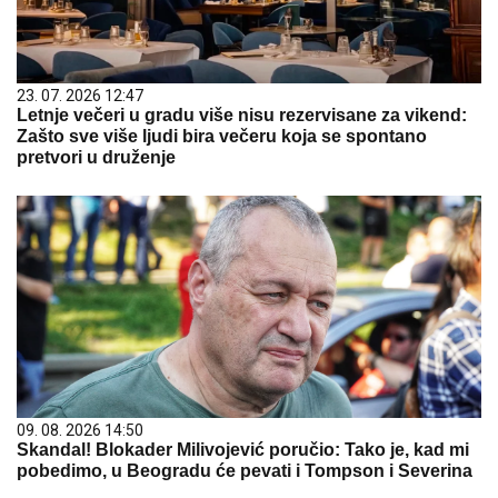
23. 07. 2026 12:47
Letnje večeri u gradu više nisu rezervisane za vikend:
Zašto sve više ljudi bira večeru koja se spontano
pretvori u druženje
09. 08. 2026 14:50
Skandal! Blokader Milivojević poručio: Tako je, kad mi
pobedimo, u Beogradu će pevati i Tompson i Severina