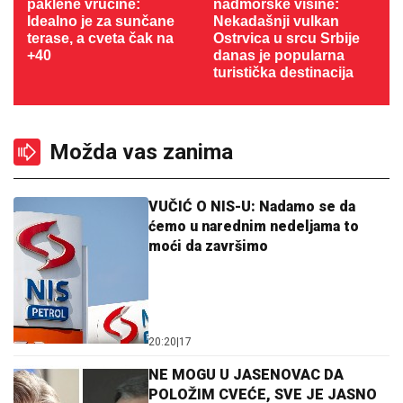
paklene vrućine:
nadmorske visine:
Idealno je za sunčane
Nekadašnji vulkan
terase, a cveta čak na
Ostrvica u srcu Srbije
+40
danas je popularna
turistička destinacija
Možda vas zanima
VUČIĆ O NIS-U: Nadamo se da
ćemo u narednim nedeljama to
moći da završimo
20:20
|
17
NE MOGU U JASENOVAC DA
POLOŽIM CVEĆE, SVE JE JASNO