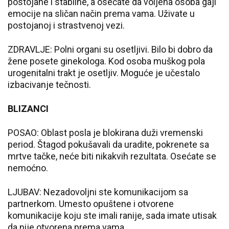
postojane i stabilne, a osećate da voljena osoba gaji
emocije na sličan način prema vama. Uživate u
postojanoj i strastvenoj vezi.
ZDRAVLJE: Polni organi su osetljivi. Bilo bi dobro da
žene posete ginekologa. Kod osoba muškog pola
urogenitalni trakt je osetljiv. Moguće je učestalo
izbacivanje tečnosti.
BLIZANCI
POSAO: Oblast posla je blokirana duži vremenski
period. Štagod pokušavali da uradite, pokrenete sa
mrtve tačke, neće biti nikakvih rezultata. Osećate se
nemoćno.
LJUBAV: Nezadovoljni ste komunikacijom sa
partnerkom. Umesto opuštene i otvorene
komunikacije koju ste imali ranije, sada imate utisak
da nije otvorena prema vama.