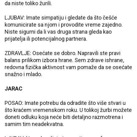
da niste toliko žurili.
LJUBAV: Imate simpatiju i gledate da što češće
komunicirate sa njom i provodite vreme zajedno.
Niste sigurni da li vas druga strana gleda kao
prijatelja ili potencijalnog partnera.
ZDRAVLJE: Osećate se dobro. Napravili ste pravi
balans prilikom izbora hrane. Sem zdrave ishrane,
redovna fizička aktivnost vam pomaže da se osećate
snažno i mlado.
JARAC
POSAO: Imate potrebu da odradite što više stvari u
što kraćem vremenskom roku. U tolikoj žurbi možete
doneti odluku koja neće biti detaljno razmotrena i
samim tim neadekvatna.