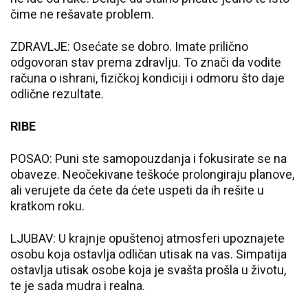
čime ne rešavate problem.
ZDRAVLJE: Osećate se dobro. Imate prilično
odgovoran stav prema zdravlju. To znači da vodite
računa o ishrani, fizičkoj kondiciji i odmoru što daje
odlične rezultate.
RIBE
POSAO: Puni ste samopouzdanja i fokusirate se na
obaveze. Neočekivane teškoće prolongiraju planove,
ali verujete da ćete da ćete uspeti da ih rešite u
kratkom roku.
LJUBAV: U krajnje opuštenoj atmosferi upoznajete
osobu koja ostavlja odličan utisak na vas. Simpatija
ostavlja utisak osobe koja je svašta prošla u životu,
te je sada mudra i realna.