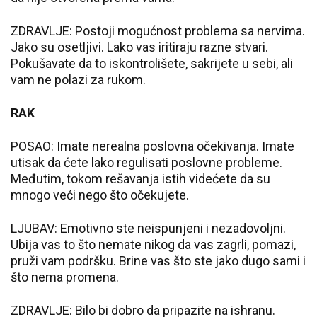
ZDRAVLJE: Postoji mogućnost problema sa nervima.
Jako su osetljivi. Lako vas iritiraju razne stvari.
Pokušavate da to iskontrolišete, sakrijete u sebi, ali
vam ne polazi za rukom.
RAK
POSAO: Imate nerealna poslovna očekivanja. Imate
utisak da ćete lako regulisati poslovne probleme.
Međutim, tokom rešavanja istih videćete da su
mnogo veći nego što očekujete.
LJUBAV: Emotivno ste neispunjeni i nezadovoljni.
Ubija vas to što nemate nikog da vas zagrli, pomazi,
pruži vam podršku. Brine vas što ste jako dugo sami i
što nema promena.
ZDRAVLJE: Bilo bi dobro da pripazite na ishranu.