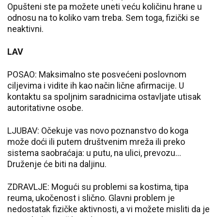
Opušteni ste pa možete uneti veću količinu hrane u
odnosu na to koliko vam treba. Sem toga, fizički se
neaktivni.
LAV
POSAO: Maksimalno ste posvećeni poslovnom
ciljevima i vidite ih kao način lične afirmacije. U
kontaktu sa spoljnim saradnicima ostavljate utisak
autoritativne osobe.
LJUBAV: Očekuje vas novo poznanstvo do koga
može doći ili putem društvenim mreža ili preko
sistema saobraćaja: u putu, na ulici, prevozu...
Druženje će biti na daljinu.
ZDRAVLJE: Mogući su problemi sa kostima, tipa
reuma, ukočenost i slično. Glavni problem je
nedostatak fizičke aktivnosti, a vi možete misliti da je