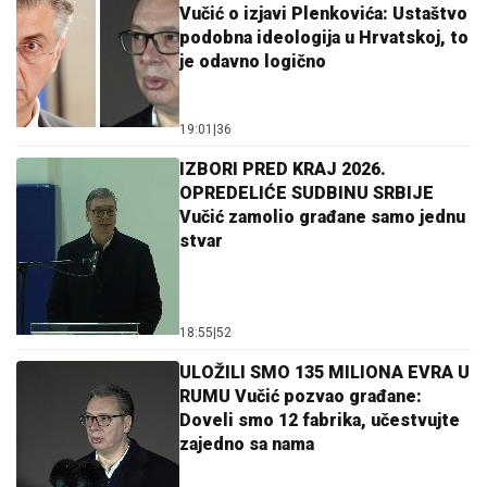
Vučić o izjavi Plenkovića: Ustaštvo
podobna ideologija u Hrvatskoj, to
je odavno logično
19:01
|
36
IZBORI PRED KRAJ 2026.
OPREDELIĆE SUDBINU SRBIJE
Vučić zamolio građane samo jednu
stvar
18:55
|
52
ULOŽILI SMO 135 MILIONA EVRA U
RUMU Vučić pozvao građane:
Doveli smo 12 fabrika, učestvujte
zajedno sa nama