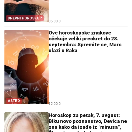
DNEVNI HOROSKOP
05:00
|
0
Ove horoskopske znakove
očekuje veliki preokret do 28.
septembra: Spremite se, Mars
ulazi u Raka
ASTRO
12:00
|
0
Horoskop za petak, 7. avgust:
Biku novo poznanstvo, Devica ne
zna kako da izađe iz "minusa",