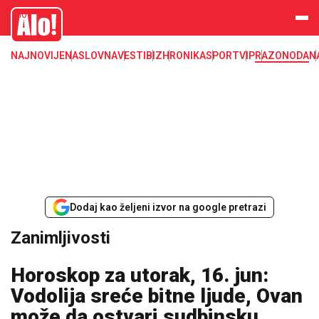
Zanimljivosti
Alo
NAJNOVIJE
NASLOVNA
VESTI
BIZ
HRONIKA
SPORT
VIP
RAZONODA
N
Dodaj kao željeni izvor na google pretrazi
Zanimljivosti
Horoskop za utorak, 16. jun:
Vodolija sreće bitne ljude, Ovan
može da ostvari sudbinsku