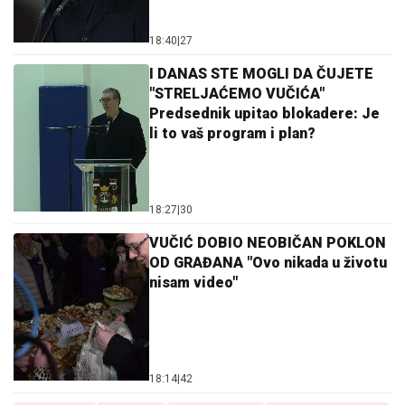
18:40
|
27
I DANAS STE MOGLI DA ČUJETE
"STRELJAĆEMO VUČIĆA"
Predsednik upitao blokadere: Je
li to vaš program i plan?
18:27
|
30
VUČIĆ DOBIO NEOBIČAN POKLON
OD GRAĐANA "Ovo nikada u životu
nisam video"
18:14
|
42