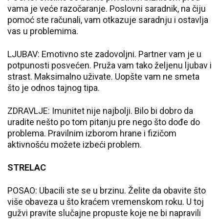
vama je veće razočaranje. Poslovni saradnik, na čiju
pomoć ste računali, vam otkazuje saradnju i ostavlja
vas u problemima.
LJUBAV: Emotivno ste zadovoljni. Partner vam je u
potpunosti posvećen. Pruža vam tako željenu ljubav i
strast. Maksimalno uživate. Uopšte vam ne smeta
što je odnos tajnog tipa.
ZDRAVLJE: Imunitet nije najbolji. Bilo bi dobro da
uradite nešto po tom pitanju pre nego što dođe do
problema. Pravilnim izborom hrane i fizičom
aktivnošću možete izbeći problem.
STRELAC
POSAO: Ubacili ste se u brzinu. Želite da obavite što
više obaveza u što kraćem vremenskom roku. U toj
gužvi pravite slučajne propuste koje ne bi napravili