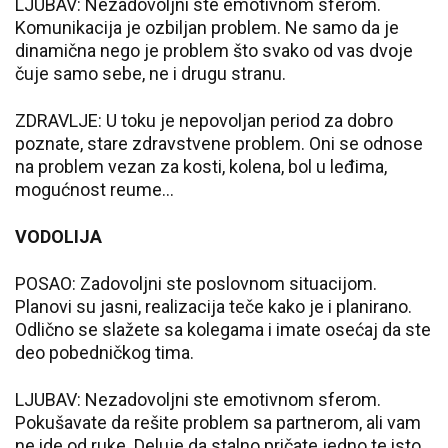
LJUBAV: Nezadovoljni ste emotivnom sferom.
Komunikacija je ozbiljan problem. Ne samo da je
dinamična nego je problem što svako od vas dvoje
čuje samo sebe, ne i drugu stranu.
ZDRAVLJE: U toku je nepovoljan period za dobro
poznate, stare zdravstvene problem. Oni se odnose
na problem vezan za kosti, kolena, bol u leđima,
mogućnost reume...
VODOLIJA
POSAO: Zadovoljni ste poslovnom situacijom.
Planovi su jasni, realizacija teče kako je i planirano.
Odlično se slažete sa kolegama i imate osećaj da ste
deo pobedničkog tima.
LJUBAV: Nezadovoljni ste emotivnom sferom.
Pokušavate da rešite problem sa partnerom, ali vam
ne ide od ruke. Deluje da stalno pričate jedno te isto