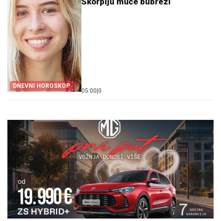
Škorpiju muče bubrezi
DNEVNI HOROSKOP
05:00
|
0