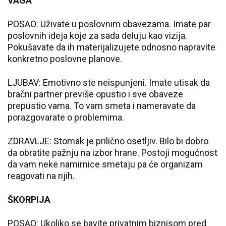
VAGA
POSAO: Uživate u poslovnim obavezama. Imate par
poslovnih ideja koje za sada deluju kao vizija.
Pokušavate da ih materijalizujete odnosno napravite
konkretno poslovne planove.
LJUBAV: Emotivno ste neispunjeni. Imate utisak da
bračni partner previše opustio i sve obaveze
prepustio vama. To vam smeta i nameravate da
porazgovarate o problemima.
ZDRAVLJE: Stomak je prilično osetljiv. Bilo bi dobro
da obratite pažnju na izbor hrane. Postoji mogućnost
da vam neke namirnice smetaju pa će organizam
reagovati na njih.
ŠKORPIJA
POSAO: Ukoliko se bavite privatnim biznisom pred