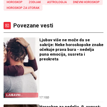
HOROSKOP
ZODIJAK
ASTROLOGIJA
DNEVNI HOROSKOP
HOROSKOP ZA UTORAK
Povezane vesti
Ljubav više ne može da se
sakrije: Neke horoskopske znake
očekuje prava bura - nedelja
puna emocija, susreta i
preokreta
LJUBAVNI
17:10
|
0
HOROSKOP
Horoskop za nedelju, 9, avgust: