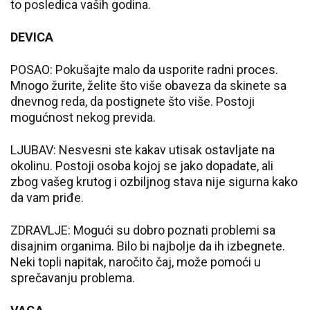
to posledica vaših godina.
DEVICA
POSAO: Pokušajte malo da usporite radni proces.
Mnogo žurite, želite što više obaveza da skinete sa
dnevnog reda, da postignete što više. Postoji
mogućnost nekog previda.
LJUBAV: Nesvesni ste kakav utisak ostavljate na
okolinu. Postoji osoba kojoj se jako dopadate, ali
zbog vašeg krutog i ozbiljnog stava nije sigurna kako
da vam priđe.
ZDRAVLJE: Mogući su dobro poznati problemi sa
disajnim organima. Bilo bi najbolje da ih izbegnete.
Neki topli napitak, naročito čaj, može pomoći u
sprečavanju problema.