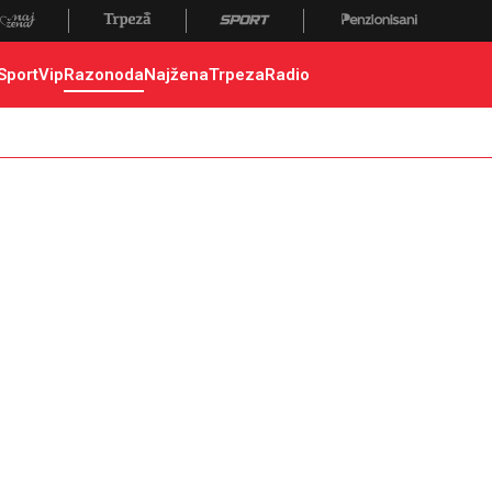
Sport
Vip
Razonoda
Najžena
Trpeza
Radio