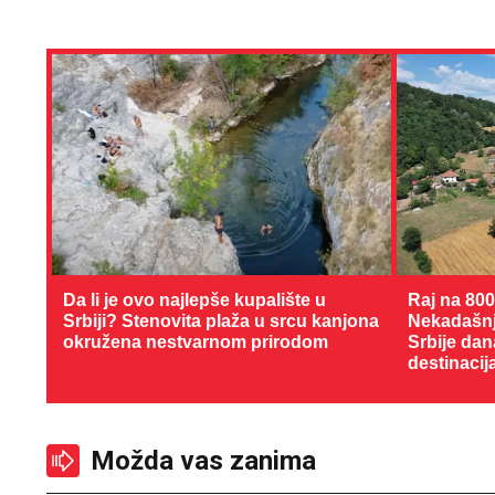
Da li je ovo najlepše kupalište u
Raj na 80
Srbiji? Stenovita plaža u srcu kanjona
Nekadašnji
okružena nestvarnom prirodom
Srbije dan
destinacij
Možda vas zanima