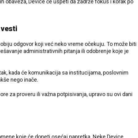
ih obaveza, Device će uspeti da zadrže fokus i korak po
 vesti
biju odgovor koji već neko vreme očekuju. To može biti
ešavanje administrativnih pitanja ili odobrenje koje je
rtak, kada će komunikacija sa institucijama, poslovnim
akše nego inače.
re za proveru ili važna potpisivanja, upravo su ovi dani
mene koje će doneti osećaj napretka. Neke Device