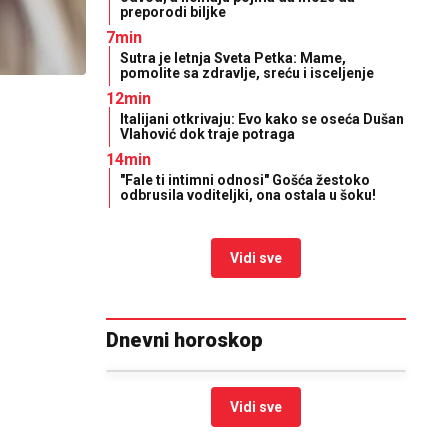
preporodi biljke
7min
Sutra je letnja Sveta Petka: Mame,
pomolite sa zdravlje, sreću i isceljenje
12min
Italijani otkrivaju: Evo kako se oseća Dušan
Vlahović dok traje potraga
14min
"Fale ti intimni odnosi" Gošća žestoko
odbrusila voditeljki, ona ostala u šoku!
Vidi sve
Dnevni horoskop
Vidi sve