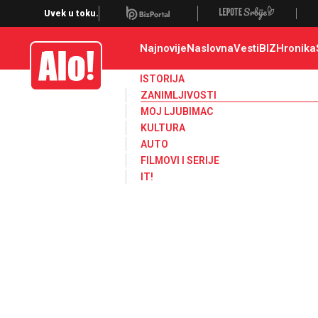
Zanimljivosti
Uvek u toku.
Najnovije
Naslovna
Vesti
BIZ
Hronika
Alo
ISTORIJA
ZANIMLJIVOSTI
MOJ LJUBIMAC
KULTURA
AUTO
FILMOVI I SERIJE
IT!