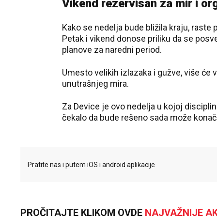
Vikend rezervisan za mir i or
Kako se nedelja bude bližila kraju, rast
Petak i vikend donose priliku da se posve
planove za naredni period.
Umesto velikih izlazaka i gužve, više će v
unutrašnjeg mira.
Za Device je ovo nedelja u kojoj discipli
čekalo da bude rešeno sada može konačn
Pratite nas i putem iOS i android aplikacije
PROČITAJTE KLIKOM OVDE
NAJVAŽNIJE AK