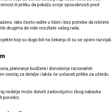
rnost ili priliku da pokažu svoje sposobnosti pred
eno. Iako često radite u tišini i bez potrebe da ističete
ite drugima da vide rezultate vašeg rada.
ekte koji su dugo bili na čekanju ili su se sporo razvijali.
om
una, planiranje budžeta i donošenje racionalnih
en osećaj za detalje i lakše će uočavati prilike za uštedu
33 °C
Loznica
li kraj nedelje može doneti zadovoljstvo zbog nabavke
i porodici.