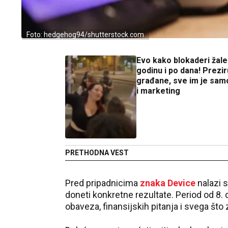
Foto: hedgehog94/shutterstock.com
Evo kako blokaderi žale
godinu i po dana! Preziru
građane, sve im je sam
i marketing
PRETHODNA VEST
Pred pripadnicima
znaka Device
nalazi s
doneti konkretne rezultate. Period od 8. 
obaveza, finansijskih pitanja i svega što