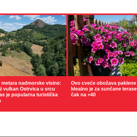
0 metara nadmorske visine:
Ovo cveće obožava paklene 
 vulkan Ostrvica u srcu
Idealno je za sunčane terase
as je popularna turistička
čak na +40
a