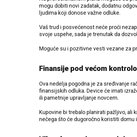
mogu dobiti novi zadatak, dodatnu odgovo
ljudima koji donose važne odluke.
Vaš trud i posvećenost neće proći nezapaž
svoje uspehe, sada je trenutak da dozvol
Moguće su i pozitivne vesti vezane za proj
Finansije pod većom kontrol
Ova nedelja pogodna je za sređivanje rač
finansijskih odluka. Device će imati izraž
ili pametnije upravljanje novcem.
Kupovine bi trebalo planirati pažljivo, a
nečega što će dugoročno koristiti domu il