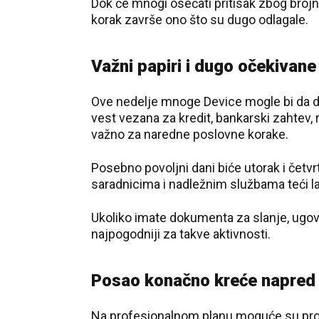
Dok će mnogi osećati pritisak zbog brojn
korak završe ono što su dugo odlagale.
Važni papiri i dugo očekivane
Ove nedelje mnoge Device mogle bi da do
vest vezana za kredit, bankarski zahtev, r
važno za naredne poslovne korake.
Posebno povoljni dani biće utorak i četv
saradnicima i nadležnim službama teći l
Ukoliko imate dokumenta za slanje, ugovo
najpogodniji za takve aktivnosti.
Posao konačno kreće napred
Na profesionalnom planu moguće su pro