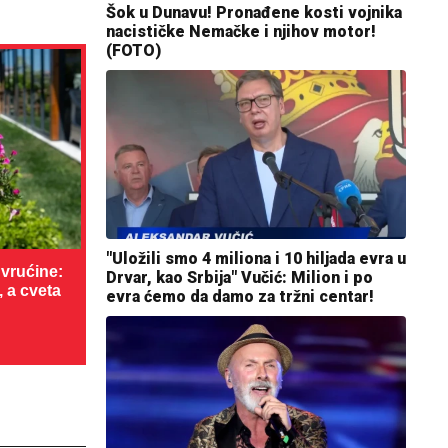
Šok u Dunavu! Pronađene kosti vojnika
nacističke Nemačke i njihov motor!
(FOTO)
"Uložili smo 4 miliona i 10 hiljada evra u
vrućine:
Drvar, kao Srbija" Vučić: Milion i po
, a cveta
evra ćemo da damo za tržni centar!