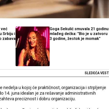
 već
Goga Sekulić smuvala 21 godinu
 Srbiju i
mlađeg dečka: "Bio je u zatvoru
o zabava
3 godine, žestok je momak"
SLEDEĆA VEST
e nedelja u kojoj će praktičnost, organizacija i strpljenje
do 14. juna idealan je za rešavanje administrativnih
 zahteva preciznost i dobru organizaciju.