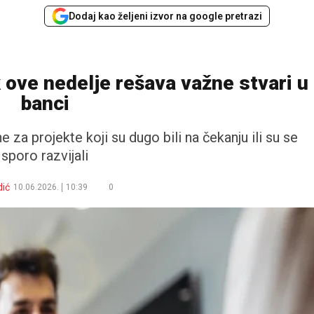
Dodaj kao željeni izvor na google pretrazi
ove nedelje rešava važne stvari u
banci
 za projekte koji su dugo bili na čekanju ili su se
sporo razvijali
ić
10.06.2026.
10:39
0