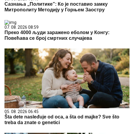
Сазнања „Политике”: Ко је поставио замку
Митрополиту Методију у Горњем Заостру
07. 08. 2026 08:59
Преко 4000 људи заражено еболом у Конгу:
Повећава се број смртних случајева
05. 08. 2026 06:45
Šta dete nasleđuje od oca, a šta od majke? Sve što
treba da znate o genetici