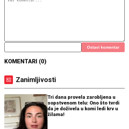
Pevačica HITNO PREKINULA PESMU zbog STRAHA
NA BINI -Publika je posmatrala u NEVERICI, a sada se
oglasila emotivnom porukom!
SKANDAL UŽIVO U PROGRAMU!
Aneli Ahmić oplela po Asminovoj
porodici: "OLOŠI JEDNI,
MONSTRUMI!" Mustafa odmah
uzvratio NIKAD JEZIVIJOM
OPTUŽBOM!
PRODAJU PILIĆE NA PIJACI, A SAD
SE BAŠKARE NA JAHTI
Bojana i
Mirko Šijan na letovanju, ona pokazala