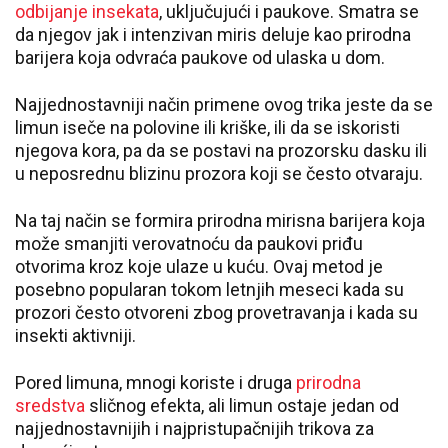
odbijanje insekata
, uključujući i paukove. Smatra se
da njegov jak i intenzivan miris deluje kao prirodna
barijera koja odvraća paukove od ulaska u dom.
Najjednostavniji način primene ovog trika jeste da se
limun iseče na polovine ili kriške, ili da se iskoristi
njegova kora, pa da se postavi na prozorsku dasku ili
u neposrednu blizinu prozora koji se često otvaraju.
Na taj način se formira prirodna mirisna barijera koja
može smanjiti verovatnoću da paukovi priđu
otvorima kroz koje ulaze u kuću. Ovaj metod je
posebno popularan tokom letnjih meseci kada su
prozori često otvoreni zbog provetravanja i kada su
insekti aktivniji.
Pored limuna, mnogi koriste i druga
prirodna
sredstva
sličnog efekta, ali limun ostaje jedan od
najjednostavnijih i najpristupačnijih trikova za