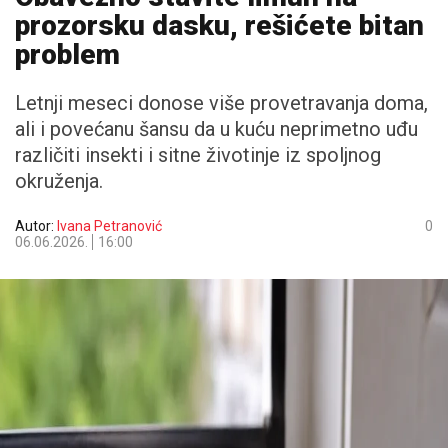
prozorsku dasku, rešićete bitan
problem
Letnji meseci donose više provetravanja doma,
ali i povećanu šansu da u kuću neprimetno uđu
različiti insekti i sitne životinje iz spoljnog
okruženja.
Autor:
Ivana Petranović
0
06.06.2026.
16:00