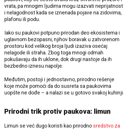
vrata, pa mnogim ljudima mogu izazvati neprijatnost
i nelagodnost kada se iznenada pojave na zidovima,
plafonu ili podu.
Iako su paukovi potpuno prirodan deo ekosistema i
uglavnom bezopasni, njihov boravak u zatvorenom
prostoru kod velikog broja ljudi izaziva osećaj
nelagode ili straha. Zbog toga mnogi odmah
pokušavaju da ih uklone, dok drugi nastoje da ih
bezbedno iznesu napolje.
Međutim, postoji i jednostavno, prirodno rešenje
koje može pomoći da do susreta sa paukovima
uopšte ne dođe – a nalazi se u gotovo svakoj kuhinji.
Prirodni trik protiv paukova: limun
Limun se već dugo koristi kao prirodno
sredstvo za