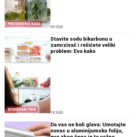
PROVERENO RADI
09:05
|
0
Stavite sodu bikarbonu u
zamrzivač i rešićete veliki
problem: Evo kako
EFIKASAN TRIK
18:50
|
0
Da vas ne boli glava: Umotajte
novac u aluminijumsku foliju,
evo zbog čega je to važno