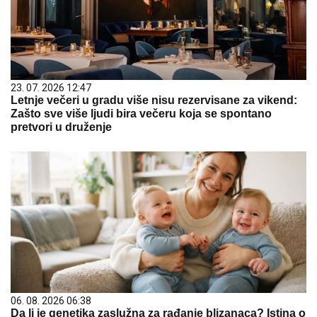
23. 07. 2026 12:47
Letnje večeri u gradu više nisu rezervisane za vikend:
Zašto sve više ljudi bira večeru koja se spontano
pretvori u druženje
06. 08. 2026 06:38
Da li je genetika zaslužna za rađanje blizanaca? Istina o