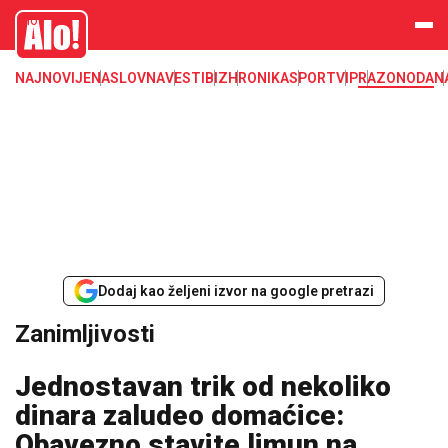
Zanimljivosti
Alo
NAJNOVIJE
NASLOVNA
VESTI
BIZ
HRONIKA
SPORT
VIP
RAZONODA
N
Dodaj kao željeni izvor na google pretrazi
Zanimljivosti
Jednostavan trik od nekoliko
dinara zaludeo domaćice:
Obavezno stavite limun na