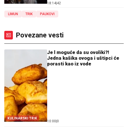
18:14
|
42
LIMUN
TRIK
PAUKOVI
Povezane vesti
Je l moguće da su ovoliki?!
Jedna kašika ovoga i uštipci će
porasti kao iz vode
KULINARSKI TRIK
10:00
|
0