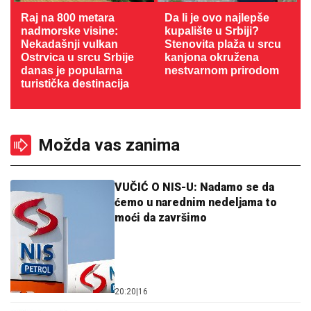
Raj na 800 metara
Da li je ovo najlepše
nadmorske visine:
kupalište u Srbiji?
Nekadašnji vulkan
Stenovita plaža u srcu
Ostrvica u srcu Srbije
kanjona okružena
danas je popularna
nestvarnom prirodom
turistička destinacija
Možda vas zanima
VUČIĆ O NIS-U: Nadamo se da
ćemo u narednim nedeljama to
moći da završimo
20:20
|
16