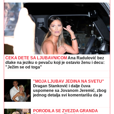
TEŠKA NESREĆA KOD RUME
Auto udario u bicikl,
stradao muškarac
SUVI LUKSUZ I EGZOTIKA!
Anđela i
Gastoz pobegli na Maldive, pa se
pohvalili: Kokteli dobrodošlice,
nestvaran bazen i NEOČEKIVAN
SUSRET na ulici (FOTO)
EU PRIZNALA DA ZAVISI OD JEDNE
ZEMLjE: Posledice bi mogle biti
ogromne