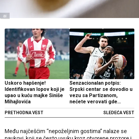
ai
Uskoro hapšenje!
Senzacionalan potpis:
Identifikovan lopov koji je
Srpski centar se dovodio u
upao u kuću majke Siniše
vezu sa Partizanom,
Mihajlovića
nećete verovati gde
nastavlja karijeru
PRETHODNA VEST
SLEDEĆA VEST
Među najčešćim “nepoželjnim gostima” nalaze se
paukovi, koji se često uvuku kroz otvorene prozore i