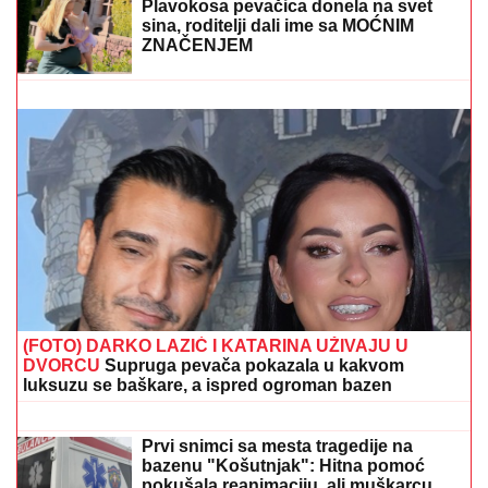
ČEKA DETE SA LJUBAVNICOM
Ana Radulović bez
dlake na jeziku o pevaču koji je ostavio ženu i decu:
"Ježim se od toga"
OLUJNI FRONT IDE KA SRBIJI:
Stižu
jaki udari vetra i kiša, na udaru će biti
prvo ovi delovi naše zemlje
"MOJA LJUBAV JEDINA NA SVETU"
Dragan Stanković i dalje čuva
uspomene sa Jovanom Jeremić, zbog
jednog detalja svi komentarišu da je
nije preboleo