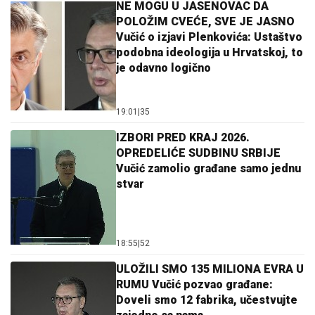
NE MOGU U JASENOVAC DA
POLOŽIM CVEĆE, SVE JE JASNO
Vučić o izjavi Plenkovića: Ustaštvo
podobna ideologija u Hrvatskoj, to
je odavno logično
19:01
|
35
IZBORI PRED KRAJ 2026.
OPREDELIĆE SUDBINU SRBIJE
Vučić zamolio građane samo jednu
stvar
18:55
|
52
ULOŽILI SMO 135 MILIONA EVRA U
RUMU Vučić pozvao građane:
Doveli smo 12 fabrika, učestvujte