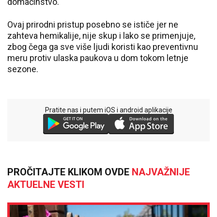
domaćinstvo.
Ovaj prirodni pristup posebno se ističe jer ne
zahteva hemikalije, nije skup i lako se primenjuje,
zbog čega ga sve više ljudi koristi kao preventivnu
meru protiv ulaska paukova u dom tokom letnje
sezone.
Pratite nas i putem iOS i android aplikacije
PROČITAJTE KLIKOM OVDE
NAJVAŽNIJE
AKTUELNE VESTI