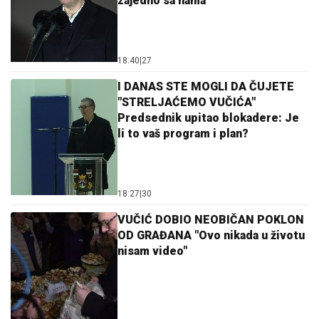
zajedno sa nama
18:40
|
27
I DANAS STE MOGLI DA ČUJETE
"STRELJAĆEMO VUČIĆA"
Predsednik upitao blokadere: Je
li to vaš program i plan?
18:27
|
30
VUČIĆ DOBIO NEOBIČAN POKLON
OD GRAĐANA "Ovo nikada u životu
nisam video"