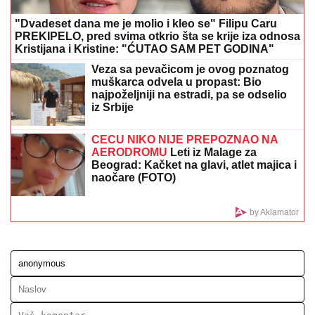
(FOTO) DARKO LAZIĆ I KATARINA UŽIVAJU U
DVORCU
Supruga pevača pokazala u kakvom
luksuzu se baškare, a ispred ogroman bazen
UMRO POZNATI MUZIČAR,
preminuo
u 78. godini
Prvi snimci sa mesta tragedije na
bazenu "Košutnjak": Hitna pomoć
pokušala reanimaciju, ali muškarcu
(70) nije bilo spasa