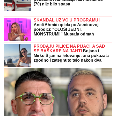
"IMAM NAJLEPŠU I NAJBOLJU MAJKU"
Elma
Sinanović danas slavi rođendan, niko ne veruje da je
napunila ovoliko godina, ćerka joj se obratila
emotivnim rečima
PORODILA SE ZVEZDA GRANDA
Plavokosa pevačica donela na svet
sina, roditelji dali ime sa MOĆNIM
ZNAČENJEM
RAZVELA SE OD KOLEGE I
PROCVETALA
Pevačica u vrtoglavim
štiklama i haljini pripijenoj uz telo
pokazala figuru nakon dva porođaj
(Foto)