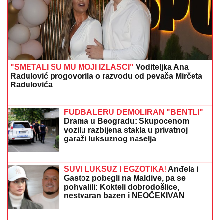
"SMETALI SU MU MOJI IZLASCI"
Voditeljka Ana
Radulović progovorila o razvodu od pevača Mirčeta
Radulovića
SRPSKOM REPREZENTATIVCU
DEMOLIRAN AUTO
Saša Lukić bio u
inostranstvu kada su mu polupana
stakla na skupocenom "bentliju"
FUDBALERU DEMOLIRAN "BENTLI"
Drama u Beogradu: Skupocenom
vozilu razbijena stakla u privatnoj
garaži luksuznog naselja