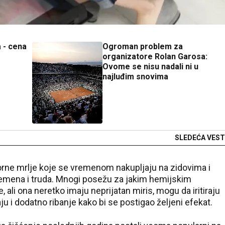
a - cena
Ogroman problem za
organizatore Rolan Garosa:
Ovome se nisu nadali ni u
najluđim snovima
SLEDEĆA VEST
orne mrlje koje se vremenom nakupljaju na zidovima i
emena i truda. Mnogi posežu za jakim hemijskim
 ali ona neretko imaju neprijatan miris, mogu da iritiraju
u i dodatno ribanje kako bi se postigao željeni efekat.