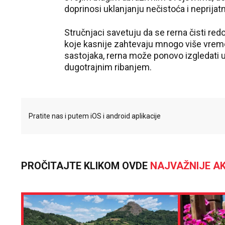
doprinosi uklanjanju nečistoća i neprijatn
Stručnjaci savetuju da se rerna čisti red
koje kasnije zahtevaju mnogo više vreme
sastojaka, rerna može ponovo izgledati u
dugotrajnim ribanjem.
Pratite nas i putem iOS i android aplikacije
PROČITAJTE KLIKOM OVDE
NAJVAŽNIJE AK