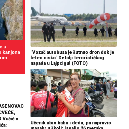
te u
"Vozač autobusa je šutnuo dron dok je
cu kanjona
leteo nisko" Detalji terorističkog
dom
napada u Lajpcigu! (FOTO)
JASENOVAC
CVEĆE,
 Vučić o
Učenik ubio babu i dedu, pa napravio
ića:
masakr u školi: Ispalio 26 metaka