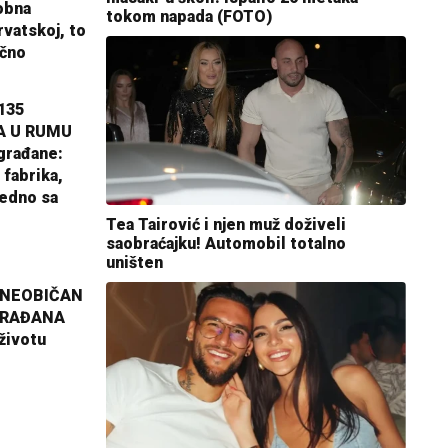
obna
tokom napada (FOTO)
rvatskoj, to
ično
135
A U RUMU
građane:
 fabrika,
jedno sa
Tea Tairović i njen muž doživeli
saobraćajku! Automobil totalno
uništen
 NEOBIČAN
GRAĐANA
životu