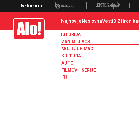
Zanimljivosti
Uvek u toku.
Najnovije
Naslovna
Vesti
BIZ
Hronika
Alo
ISTORIJA
ZANIMLJIVOSTI
MOJ LJUBIMAC
KULTURA
AUTO
FILMOVI I SERIJE
IT!