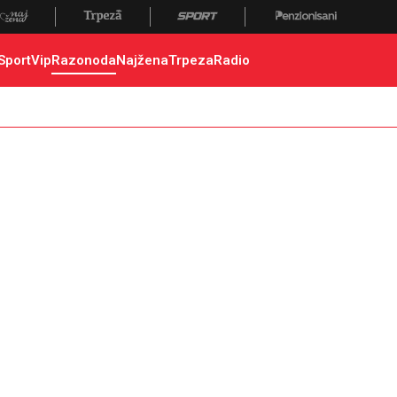
Sport
Vip
Razonoda
Najžena
Trpeza
Radio