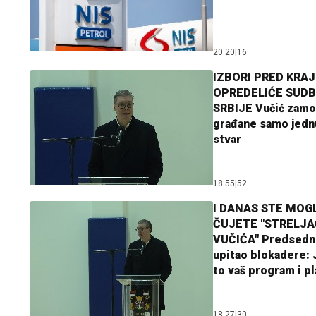
20:20
|
16
IZBORI PRED KRAJ
OPREDELIĆE SUDB
SRBIJE Vučić zamo
građane samo jedn
stvar
18:55
|
52
I DANAS STE MOGL
ČUJETE "STRELJ
VUČIĆA" Predsedn
upitao blokadere: J
to vaš program i p
18:27
|
30