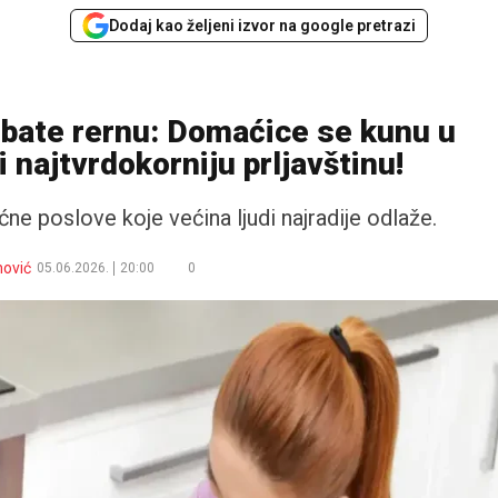
Dodaj kao željeni izvor na google pretrazi
bate rernu: Domaćice se kunu u
 najtvrdokorniju prljavštinu!
e poslove koje većina ljudi najradije odlaže.
nović
05.06.2026.
20:00
0