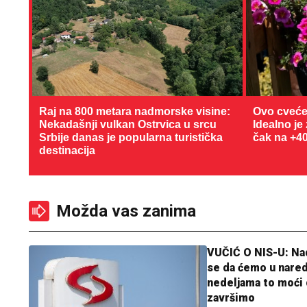
Raj na 800 metara nadmorske visine:
Ovo cveće
Nekadašnji vulkan Ostrvica u srcu
Idealno je
Srbije danas je popularna turistička
čak na +4
destinacija
Možda vas zanima
VUČIĆ O NIS-U: N
se da ćemo u nare
nedeljama to moći 
završimo