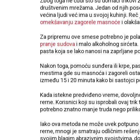
Zbog toga ne čudi što su domaći trikovi 
društvenim mrežama. Jedan od njih posebn
većina ljudi već ima u svojoj kuhinji. R
omekšavanju zagorele masnoće
i olakša
Za pripremu ove smese potrebno je pola 
pranje sudova
i malo alkoholnog sirćeta.
pasta koja se lako nanosi na zaprljane po
Nakon toga, pomoću sunđera ili krpe, pas
mestima gde su masnoća i zagoreli ostac
između 15 i 20 minuta kako bi sastojci po
Kada istekne predviđeno vreme, dovoljno j
rerne. Korisnici koji su isprobali ovaj tr
potrebno znatno manje truda nego prilik
Iako ova metoda ne može uvek potpuno 
rerne, mnogi je smatraju odličnim rešen
svojim blagim abrazivnim svojstvima, d