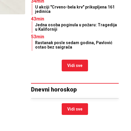
34min
U akciji "Crveno-bela krv" prikupljena 161
jedinica
43min
Jedna osoba poginula u požaru: Tragedija
u Kaliforniji
53min
Rastanak posle sedam godina, Pavlović
ostao bez saigrača
Vidi sve
Dnevni horoskop
Vidi sve