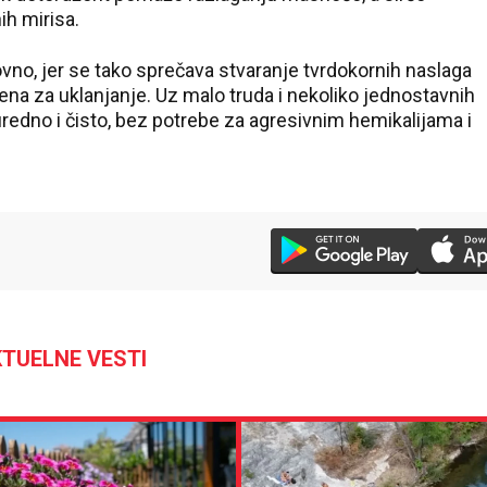
ih mirisa.
ovno, jer se tako sprečava stvaranje tvrdokornih naslaga
na za uklanjanje. Uz malo truda i nekoliko jednostavnih
redno i čisto, bez potrebe za agresivnim hemikalijama i
24 °C
Loznica
TUELNE VESTI