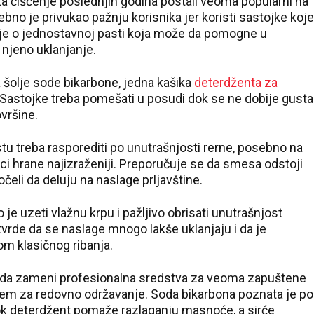
za čišćenje poslednjih godina postali veoma popularni na
o je privukao pažnju korisnika jer koristi sastojke koje
eč je o jednostavnoj pasti koja može da pomogne u
 njeno uklanjanje.
šolje sode bikarbone, jedna kašika
deterdženta za
 Sastojke treba pomešati u posudi dok se ne dobije gusta
vršine.
tu treba rasporediti po unutrašnjosti rerne, posebno na
i hrane najizraženiji. Preporučuje se da smesa odstoji
čeli da deluju na naslage prljavštine.
e uzeti vlažnu krpu i pažljivo obrisati unutrašnjost
ik tvrde da se naslage mnogo lakše uklanjaju i da je
om klasičnog ribanja.
da zameni profesionalna sredstva za veoma zapuštene
jem za redovno održavanje. Soda bikarbona poznata je po
ok deterdžent pomaže razlaganju masnoće, a sirće