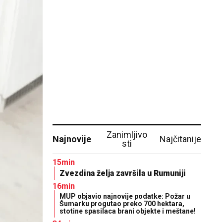
Zanimljivo
Najnovije
Najčitanije
sti
15min
Zvezdina želja završila u Rumuniji
16min
MUP objavio najnovije podatke: Požar u
Šumarku progutao preko 700 hektara,
stotine spasilaca brani objekte i meštane!