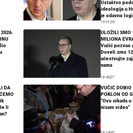
Ustaštvo pod
ideologija u H
je odavno log
19:01
|
35
 2026.
ULOŽILI SMO 
INU
MILIONA EVR
lio
Vučić pozvao 
u
Doveli smo 12
učestvujte za
nama
18:40
|
27
I DA
VUČIĆ DOBIO
AĆEMO
POKLON OD 
ik
"Ovo nikada u 
e li
nisam video"
lan?
18:14
|
42