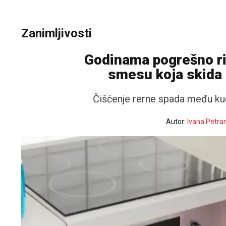
Zanimljivosti
Godinama pogrešno ri
smesu koja skida i
Čišćenje rerne spada među kućn
Autor:
Ivana Petra