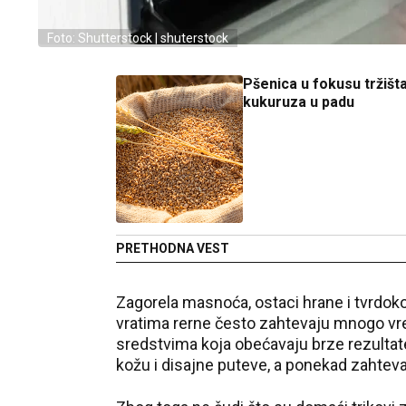
Foto: Shutterstock | shuterstock
Pšenica u fokusu tržišt
kukuruza u padu
PRETHODNA VEST
Zagorela masnoća, ostaci hrane i tvrdok
vratima rerne često zahtevaju mnogo vr
sredstvima koja obećavaju brze rezultate,
kožu i disajne puteve, a ponekad zahtevaj