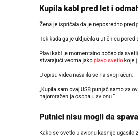
Kupila kabl pred let i odmah
Žena je ispričala da je neposredno pred 
Tek kada ga je uključila u utičnicu pored s
Plavi kabl je momentalno počeo da svetl
stvarajući veoma jako
plavo svetlo
koje j
U opisu videa našalila se na svoj račun:
„Kupila sam ovaj USB punjač samo za ovaj 
najomraženija osoba u avionu.“
Putnici nisu mogli da spava
Kako se svetlo u avionu kasnije ugasilo z