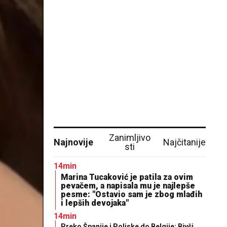
Zanimljivo
Najnovije
Najčitanije
sti
14min
Marina Tucaković je patila za ovim
pevačem, a napisala mu je najlepše
pesme: "Ostavio sam je zbog mlađih
i lepših devojaka"
14min
Preko Španije i Poljske do Belgije: Bivši