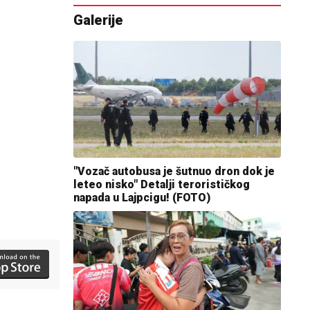
Galerije
"Vozač autobusa je šutnuo dron dok je
leteo nisko" Detalji terorističkog
napada u Lajpcigu! (FOTO)