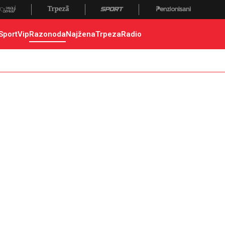
Sport
Vip
Razonoda
Najžena
Trpeza
Radio