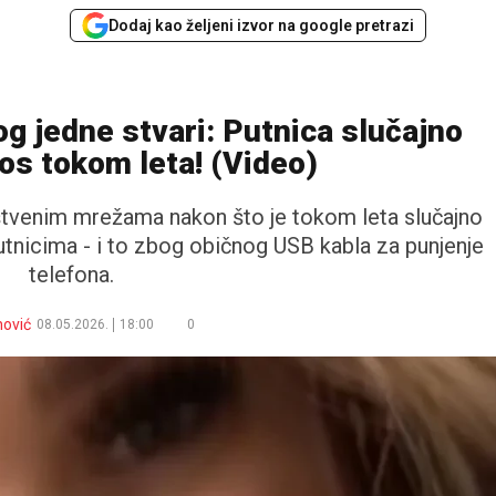
Dodaj kao željeni izvor na google pretrazi
g jedne stvari: Putnica slučajno
os tokom leta! (Video)
uštvenim mrežama nakon što je tokom leta slučajno
tnicima - i to zbog običnog USB kabla za punjenje
telefona.
nović
08.05.2026.
18:00
0