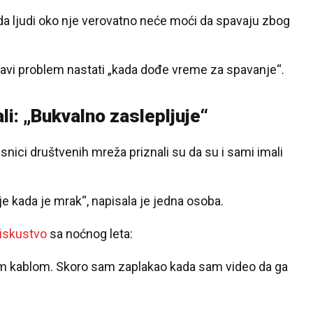
 da ljudi oko nje verovatno neće moći da spavaju zbog
avi problem nastati „kada dođe vreme za spavanje“.
i: „Bukvalno zaslepljuje“
isnici društvenih mreža priznali su da su i sami imali
je kada je mrak“, napisala je jedna osoba.
22 °C
23 °C
 iskustvo
sa noćnog leta:
Loznica
Beograd
im kablom. Skoro sam zaplakao kada sam video da ga