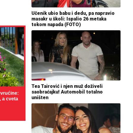
Učenik ubio babu i dedu, pa napravio
masakr u školi: Ispalio 26 metaka
tokom napada (FOTO)
Tea Tairović i njen muž doživeli
saobraćajku! Automobil totalno
vrućine:
uništen
, a cveta