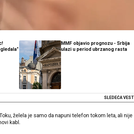
c!
MMF objavio prognozu - Srbija
ogledala"
ulazi u period ubrzanog rasta
SLEDEĆA VEST
Toku
, želela je samo da napuni telefon tokom leta, ali nije
novi kabl.