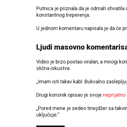
Putnica je priznala da je odmah shvatila
konstantnog treperenja.
U jednom komentaru napisala je da će pr
Ljudi masovno komentarisal
Video je brzo postao viralan, a mnogi kor
slična iskustva.
„Imam isti takav kabl. Bukvalno zasleplju
Drugi korisnik opisao je svoje
neprijatno
„Pored mene je sedeo tinejdžer sa takv
uključuje.“