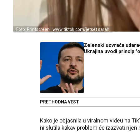
Foto: Printscreen | www.tiktok.com/jetset.sarah
Zelenski uzvraća udara
Ukrajina uvodi princip "
PRETHODNA VEST
Kako je objasnila u viralnom videu na
Tik
ni slutila kakav problem će izazvati njen 