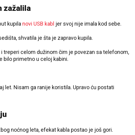
 zažalila
put kupila
novi USB kabl
jer svoj nije imala kod sebe.
edišta, shvatila je šta je zapravo kupila.
i i treperi celom dužinom čim je povezan sa telefonom,
e bilo primetno u celoj kabini.
let. Nisam ga ranije koristila. Upravo ću postati
ju
bog noćnog leta, efekat kabla postao je još gori.