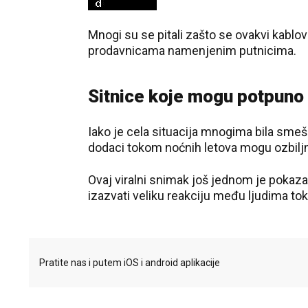
Mnogi su se pitali zašto se ovakvi kablo
prodavnicama namenjenim putnicima.
Sitnice koje mogu potpuno 
Iako je cela situacija mnogima bila smešna
dodaci tokom noćnih letova mogu ozbiljn
Ovaj viralni snimak još jednom je pokaza
izazvati veliku reakciju među ljudima to
Pratite nas i putem iOS i android aplikacije