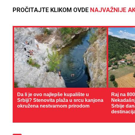
PROČITAJTE KLIKOM OVDE
NAJVAŽNIJE AK
Da li je ovo najlepše kupalište u
Raj na 80
Srbiji? Stenovita plaža u srcu kanjona
Nekadašnji
okružena nestvarnom prirodom
Srbije dan
destinacij