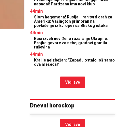
napadač Partizana ima novi klub
44min
Slom hegemona! Rusija i Iran tvrd orah za
Ameriku: Vašington primoran na
povlačenje iz Evrope i sa Bliskog istoka
44min
Rusi izveli neviđeno razaranje Ukrajine:
Brojke govore za sebe; gradovi gomila
ruševina
44min
Kraj je neizbežan: "Zapadu ostalo još samo
dva meseca!"
Vidi sve
Dnevni horoskop
Vidi sve