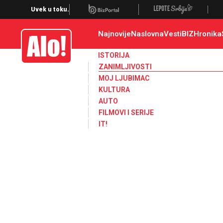
Zanimljivosti
Uvek u toku.
Najnovije
Naslovna
Vesti
BIZ
Hronika
Alo
ISTORIJA
ZANIMLJIVOSTI
MOJ LJUBIMAC
KULTURA
AUTO
FILMOVI I SERIJE
IT!