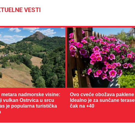
TUELNE VESTI
0 metara nadmorske visine:
Ovo cveće obožava paklene 
 vulkan Ostrvica u srcu
Idealno je za sunčane terase
as je popularna turistička
čak na +40
a