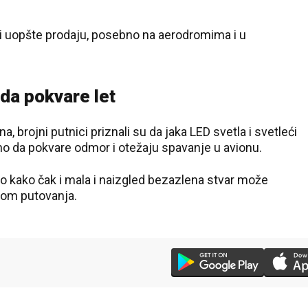
vi uopšte prodaju, posebno na aerodromima i u
da pokvare let
, brojni putnici priznali su da jaka LED svetla i svetleći
o da pokvare odmor i otežaju spavanje u avionu.
o kako čak i mala i naizgled bezazlena stvar može
kom putovanja.