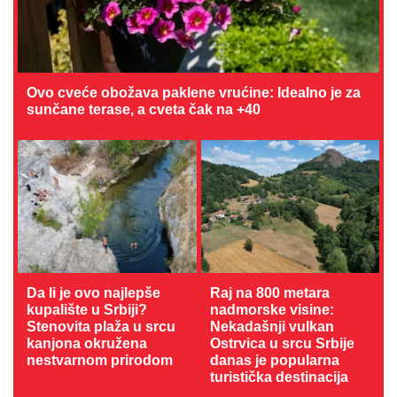
Ovo cveće obožava paklene vrućine: Idealno je za
sunčane terase, a cveta čak na +40
Da li je ovo najlepše
Raj na 800 metara
kupalište u Srbiji?
nadmorske visine:
Stenovita plaža u srcu
Nekadašnji vulkan
kanjona okružena
Ostrvica u srcu Srbije
nestvarnom prirodom
danas je popularna
turistička destinacija