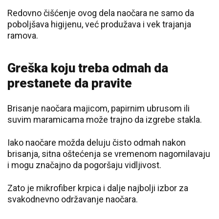
Redovno čišćenje ovog dela naočara ne samo da
poboljšava higijenu, već produžava i vek trajanja
ramova.
Greška koju treba odmah da
prestanete da pravite
Brisanje naočara majicom, papirnim ubrusom ili
suvim maramicama može trajno da izgrebe stakla.
Iako naočare možda deluju čisto odmah nakon
brisanja, sitna oštećenja se vremenom nagomilavaju
i mogu značajno da pogoršaju vidljivost.
Zato je mikrofiber krpica i dalje najbolji izbor za
svakodnevno održavanje naočara.