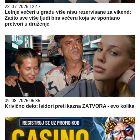
23. 07. 2026 12:47
Letnje večeri u gradu više nisu rezervisane za vikend:
Zašto sve više ljudi bira večeru koja se spontano
pretvori u druženje
09. 08. 2026 06:36
Krivično delo: Isidori preti kazna ZATVORA - evo kolika