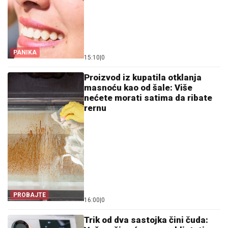
PANIKA
15:10
|
0
Proizvod iz kupatila otklanja
masnoću kao od šale: Više
nećete morati satima da ribate
rernu
PROBAJTE
16:00
|
0
Trik od dva sastojka čini čuda: