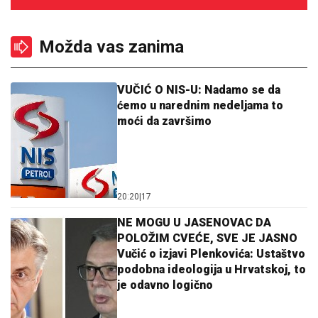
Možda vas zanima
VUČIĆ O NIS-U: Nadamo se da
ćemo u narednim nedeljama to
moći da završimo
20:20
|
17
NE MOGU U JASENOVAC DA
POLOŽIM CVEĆE, SVE JE JASNO
Vučić o izjavi Plenkovića: Ustaštvo
podobna ideologija u Hrvatskoj, to
je odavno logično