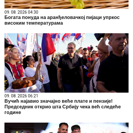
09. 08. 2026 04:30
Богата понуда на аранђеловачкој пијаци упркос
високим температурама
09. 08. 2026 06:21
Вучић најавио значајно веће плате и пензије!
Председник открио шта Србију чека већ следеће
године