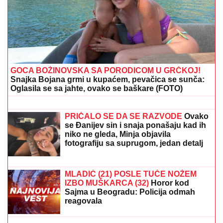
POGLEDAJTE:
Objavljeni prvi snimci Modžtabe
Hamneija kao vrhovnog vođe Irana (VIDEO)
DOJURIO NA BICIKLI, PA PUCAO U
KUĆU SRPSKOG BIZNISMENA!
Grk
(22) uhapšen zbog napada u
Nemačkoj: "Meci su probili prozor
spavaće sobe"
PAPARACO! UHVATILI SMO BRATA
ANE IVANOVIĆ U CRNOJ GORI
Sa
ženom i detetom uživa na letovanju:
Džajina ćerka u uskoj haljini mami
poglede (Video)