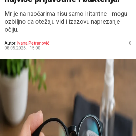
Mrlje na naočarima nisu samo iritantne - mogu
ozbiljno da otežaju vid i izazovu naprezanje
očiju.
Autor:
Ivana Petranović
0
08.05.2026.
15:00