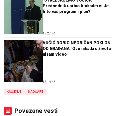
"STRELJAĆEMO VUČIĆA"
Predsednik upitao blokadere: Je
li to vaš program i plan?
18:27
|
30
VUČIĆ DOBIO NEOBIČAN POKLON
OD GRAĐANA "Ovo nikada u životu
nisam video"
18:14
|
42
ČIŠĆENJE
NAOČARE
Povezane vesti