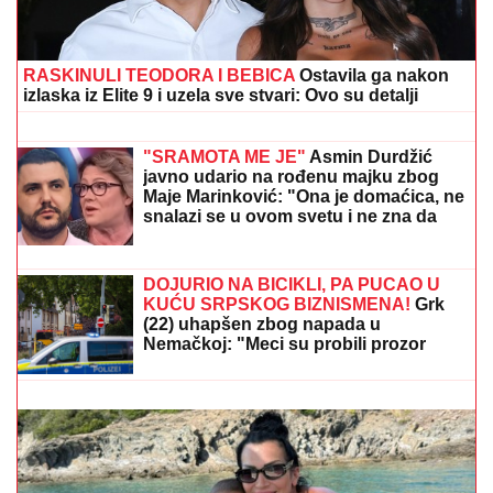
RASKINULI TEODORA I BEBICA
Ostavila ga nakon
izlaska iz Elite 9 i uzela sve stvari: Ovo su detalji
"HTEO JE DA NAS PRIJAVI CENTRU
ZA SOCIJALNI RAD"
Verica
Rakočević na početku karijere prošla
kroz pakao, ove reč i danas joj
odzvanjaju u ušima: "Oduzeće vam
decu"
"SRAMOTA ME JE"
Asmin Durdžić
javno udario na rođenu majku zbog
Maje Marinković: "Ona je domaćica, ne
snalazi se u ovom svetu i ne zna da
prestane"