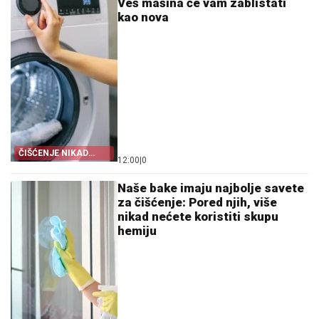
Veš mašina će vam zablistati
kao nova
ČIŠĆENJE NIKAD
12:00
|
0
LAKŠE
Naše bake imaju najbolje savete
za čišćenje: Pored njih, više
nikad nećete koristiti skupu
hemiju