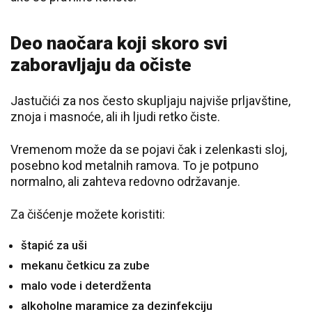
Deo naočara koji skoro svi
zaboravljaju da očiste
Jastučići za nos često skupljaju najviše prljavštine,
znoja i masnoće, ali ih ljudi retko čiste.
Vremenom može da se pojavi čak i zelenkasti sloj,
posebno kod metalnih ramova. To je potpuno
normalno, ali zahteva redovno održavanje.
Za čišćenje možete koristiti:
štapić za uši
mekanu četkicu za zube
malo vode i deterdženta
alkoholne maramice za dezinfekciju