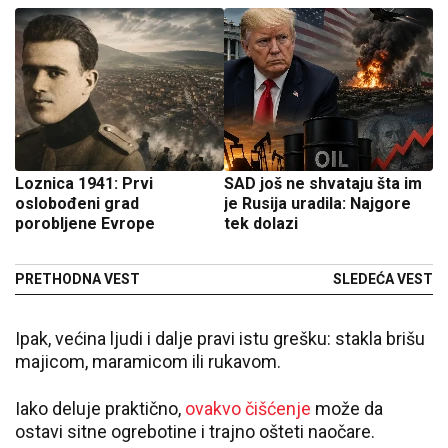
Loznica 1941: Prvi
SAD još ne shvataju šta im
oslobođeni grad
je Rusija uradila: Najgore
porobljene Evrope
tek dolazi
PRETHODNA VEST
SLEDEĆA VEST
Ipak, većina ljudi i dalje pravi istu grešku: stakla brišu
majicom, maramicom ili rukavom.
Iako deluje praktično,
ovakvo čišćenje
može da
ostavi sitne ogrebotine i trajno ošteti naočare.