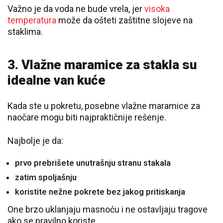
Važno je da voda ne bude vrela, jer
visoka
temperatura
može da ošteti zaštitne slojeve na
staklima.
3. Vlažne maramice za stakla su
idealne van kuće
Kada ste u pokretu, posebne vlažne maramice za
naočare mogu biti najpraktičnije rešenje.
Najbolje je da:
prvo prebrišete unutrašnju stranu stakala
zatim spoljašnju
koristite nežne pokrete bez jakog pritiskanja
One brzo uklanjaju masnoću i ne ostavljaju tragove
ako se pravilno koriste.