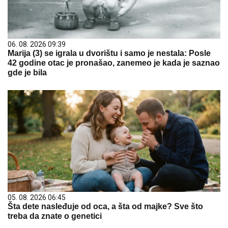
06. 08. 2026 09:39
Marija (3) se igrala u dvorištu i samo je nestala: Posle
42 godine otac je pronašao, zanemeo je kada je saznao
gde je bila
05. 08. 2026 06:45
Šta dete nasleđuje od oca, a šta od majke? Sve što
treba da znate o genetici