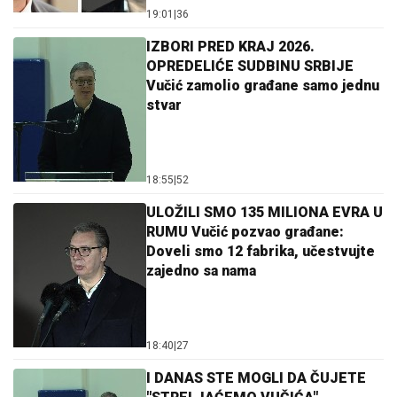
19:01
|
36
IZBORI PRED KRAJ 2026.
OPREDELIĆE SUDBINU SRBIJE
Vučić zamolio građane samo jednu
stvar
18:55
|
52
ULOŽILI SMO 135 MILIONA EVRA U
RUMU Vučić pozvao građane:
Doveli smo 12 fabrika, učestvujte
zajedno sa nama
18:40
|
27
I DANAS STE MOGLI DA ČUJETE