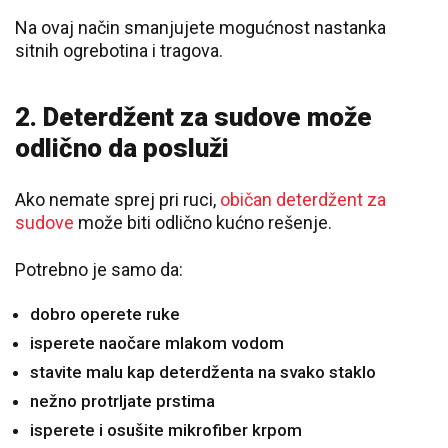
Na ovaj način smanjujete mogućnost nastanka
sitnih ogrebotina i tragova.
2. Deterdžent za sudove može
odlično da posluži
Ako nemate sprej pri ruci,
običan deterdžent za
sudove
može biti odlično kućno rešenje.
Potrebno je samo da:
dobro operete ruke
isperete naočare mlakom vodom
stavite malu kap deterdženta na svako staklo
nežno protrljate prstima
isperete i osušite mikrofiber krpom