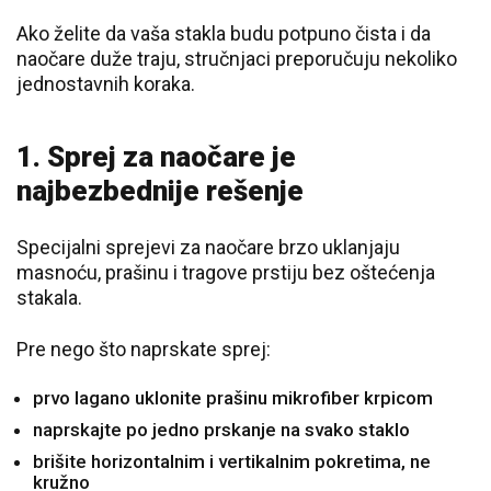
Ako želite da vaša stakla budu potpuno čista i da
naočare duže traju, stručnjaci preporučuju nekoliko
jednostavnih koraka.
1. Sprej za naočare je
najbezbednije rešenje
Specijalni sprejevi za naočare brzo uklanjaju
masnoću, prašinu i tragove prstiju bez oštećenja
stakala.
Pre nego što naprskate sprej:
prvo lagano uklonite prašinu mikrofiber krpicom
naprskajte po jedno prskanje na svako staklo
brišite horizontalnim i vertikalnim pokretima, ne
kružno