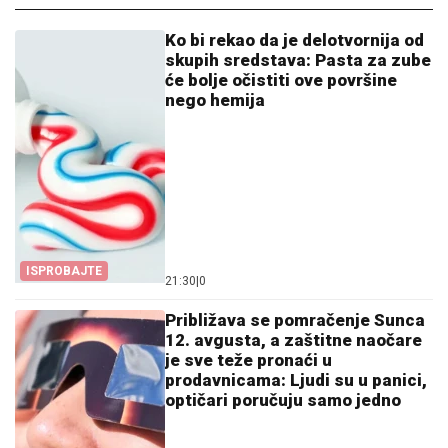
Ko bi rekao da je delotvornija od
skupih sredstava: Pasta za zube
će bolje očistiti ove površine
nego hemija
ISPROBAJTE
21:30
|
0
Približava se pomračenje Sunca
12. avgusta, a zaštitne naočare
je sve teže pronaći u
prodavnicama: Ljudi su u panici,
optičari poručuju samo jedno