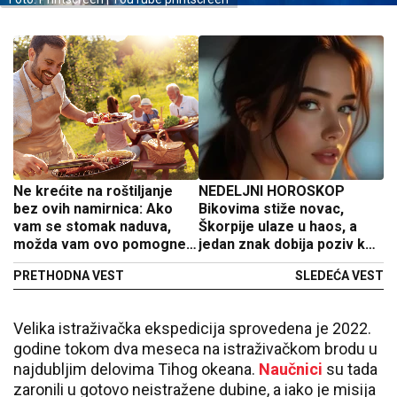
Ne krećite na roštiljanje
NEDELJNI HOROSKOP
bez ovih namirnica: Ako
Bikovima stiže novac,
vam se stomak naduva,
Škorpije ulaze u haos, a
možda vam ovo pomogne
jedan znak dobija poziv koji
da splasne
menja sve
PRETHODNA VEST
SLEDEĆA VEST
Velika istraživačka ekspedicija sprovedena je 2022.
godine tokom dva meseca na istraživačkom brodu u
najdubljim delovima Tihog okeana.
Naučnici
su tada
zaronili u gotovo neistražene dubine, a iako je misija