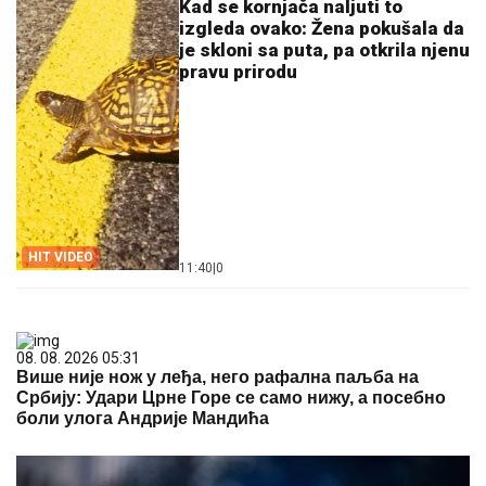
Kad se kornjača naljuti to
izgleda ovako: Žena pokušala da
je skloni sa puta, pa otkrila njenu
pravu prirodu
HIT VIDEO
11:40
|
0
08. 08. 2026 05:31
Више није нож у леђа, него рафална паљба на
Србију: Удари Црне Горе се само нижу, а посебно
боли улога Андрије Мандића