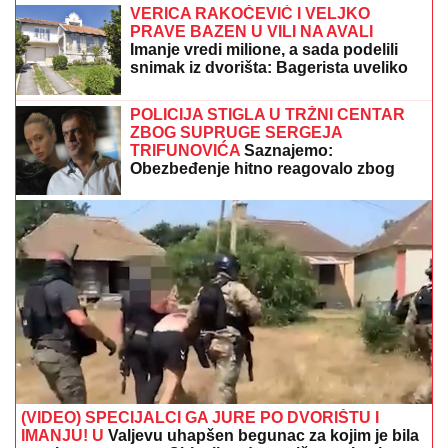
VODITELJKA RTS-A UŽIVA NA JAHTI
Zategnuta kao
praćka u 52. godini: Otkopčala košulju i pokazala
zašto važi za jednu od najzgodnijih (Foto)
SKANDAL POSLE "ELITE"
Anastasijin otac zvao Borinu
porodicu, pa napravio DAR-MAR!
Tenzije eskalirale u porodični rat, pa
usledio OBRT
"MOŽDA JE ON SERIJSKI UBICA"
Žarko Popović za Blic TV o misteriji
ubistva lepe Ruskinje u Beogradu:
"Treba proveriti da nije još negde u
Srbiji napravio neko ZLO"