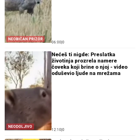
NEOBIČAN PRIZOR
06:00
|
0
Nećeš ti nigde: Preslatka
životinja prozrela namere
čoveka koji brine o njoj - video
oduševio ljude na mrežama
NEODOLJIVO
12:10
|
0