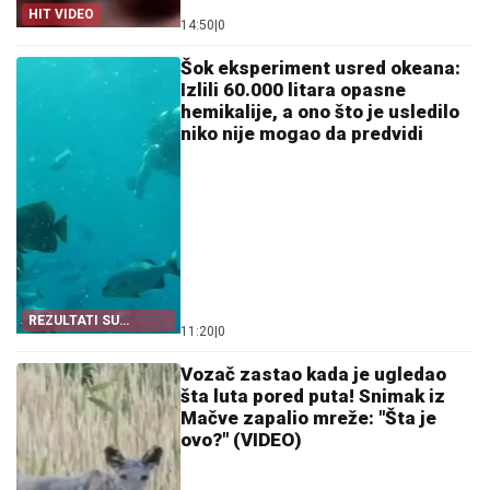
HIT VIDEO
14:50
|
0
Šok eksperiment usred okeana:
Izlili 60.000 litara opasne
hemikalije, a ono što je usledilo
niko nije mogao da predvidi
REZULTATI SU
11:20
|
0
NEVEROVATNI
Vozač zastao kada je ugledao
šta luta pored puta! Snimak iz
Mačve zapalio mreže: "Šta je
ovo?" (VIDEO)