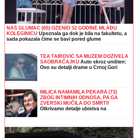
NAŠ GLUMAC (65) OŽENIO 32 GODINE MLAĐU
KOLEGINICU
Upoznala ga dok je bila na fakultetu, a
sada pokazala čime se bavi pored glume
POLICIJA REAGOVALA ZBOG ŽENE
SERGEJA TRIFUNOVIĆA,
nije
očekivala da će je OVO SAČEKATI u
tržnom centru!
TEA TAIROVIĆ SA MUŽEM DOŽIVELA
SAOBRAĆAJKU
Auto skroz uništen:
Ovo su detalji drame u Crnoj Gori