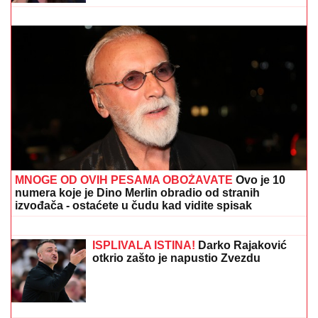
TEŠKA NESREĆA KOD RUME
Auto udario u bicikl,
stradao muškarac
MEDVEDEV RAZAPEO TOKIO:
Japan
je vazal Amerike – nisu smeli ni da
kažu ko je bombardovao Hirošimu i
Nagasaki
"UZNEMIREN SAM, BRAT MI JE
OKRUŽEN POŽARIMA"
Darko
Tanasijević očajan zbog loše situacije
u Deliblatskoj peščari: "SVI SU
EVAKUISANI", otkrio koje informacije
ima