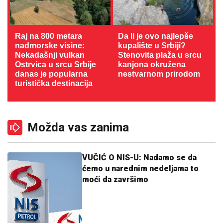
Raj na 800 metara
Da li je ovo najlepše
nadmorske visine:
kupalište u Srbiji?
Nekadašnji vulkan
Stenovita plaža u srcu
Ostrvica u srcu Srbije
kanjona okružena
danas je popularna
nestvarnom prirodom
turistička destinacija
Možda vas zanima
VUČIĆ O NIS-U: Nadamo se da
ćemo u narednim nedeljama to
moći da završimo