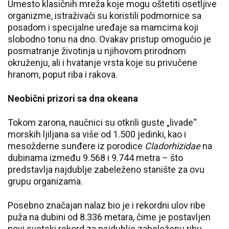
Umesto klasičnih mreža koje mogu oštetiti osetljive
organizme, istraživači su koristili podmornice sa
posadom i specijalne uređaje sa mamcima koji
slobodno tonu na dno. Ovakav pristup omogućio je
posmatranje životinja u njihovom prirodnom
okruženju, ali i hvatanje vrsta koje su privučene
hranom, poput riba i rakova.
Neobični prizori sa dna okeana
Tokom zarona, naučnici su otkrili guste „livade“
morskih ljiljana sa više od 1.500 jedinki, kao i
mesožderne sunđere iz porodice
Cladorhizidae
na
dubinama između 9.568 i 9.744 metra – što
predstavlja najdublje zabeleženo stanište za ovu
grupu organizama.
Posebno značajan nalaz bio je i rekordni ulov ribe
puža na dubini od 8.336 metara, čime je postavljen
novi svetski rekord za najdublje zabeleženu ribu.