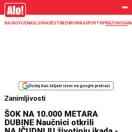
Zanimljivosti
Alo
NAJNOVIJE
NASLOVNA
VESTI
BIZ
HRONIKA
SPORT
VIP
RAZONODA
N
Dodaj kao željeni izvor na google pretrazi
Zanimljivosti
ŠOK NA 10.000 METARA
DUBINE Naučnici otkrili
NAJČUDNIJU životinju ikada -