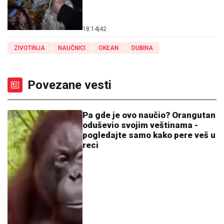
18:14
|
42
ZIVOTINJA
NAUČNICI
OKEAN
DUBINA
Povezane vesti
Pa gde je ovo naučio? Orangutan
oduševio svojim veštinama -
pogledajte samo kako pere veš u
reci