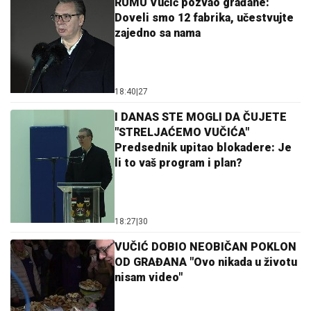
RUMU Vučić pozvao građane:
Doveli smo 12 fabrika, učestvujte
zajedno sa nama
18:40
|
27
I DANAS STE MOGLI DA ČUJETE
"STRELJAĆEMO VUČIĆA"
Predsednik upitao blokadere: Je
li to vaš program i plan?
18:27
|
30
VUČIĆ DOBIO NEOBIČAN POKLON
OD GRAĐANA "Ovo nikada u životu
nisam video"