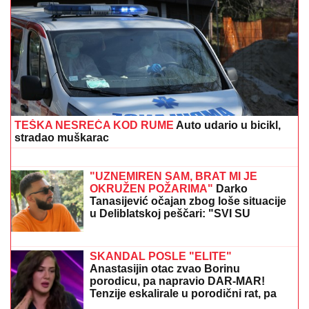
NAJVEĆA KUPOVINA REALA:
Madriđani platili 125
miliona evra za fudbalsko čudo
MILICA NAMAMILA PEKARA (73)
ZBOG INTIMNIH ODNOSA, PA GA
ZVERSKI MUČILA DO SMRTI!
Otkrivamo detalje ubistva na
Karaburmi koji LEDE KRV: Izdahnuo u
najgorim mukama dok su ga
OVAJ FAKULTET JE ZAVRŠILA SARA
osumnjičeni pljačkali
JO
Sada uživa na putovanjima sa
Aleksejem Bjelogrlićem, a nekada se
školovala i u Italiji - OVO joj je bio
problem