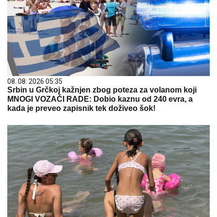
08. 08. 2026 05:35
Srbin u Grčkoj kažnjen zbog poteza za volanom koji
MNOGI VOZAČI RADE: Dobio kaznu od 240 evra, a
kada je preveo zapisnik tek doživeo šok!