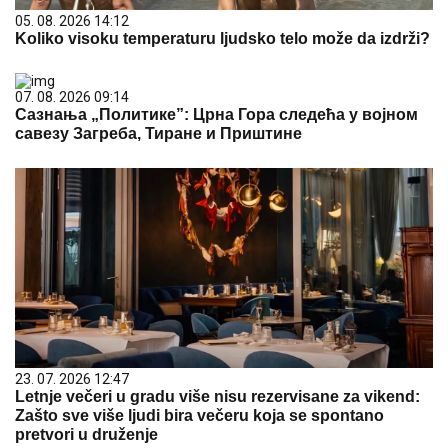
05. 08. 2026 14:12
Koliko visoku temperaturu ljudsko telo može da izdrži?
07. 08. 2026 09:14
Сазнања „Политике”: Црна Гора следећа у војном
савезу Загреба, Тиране и Приштине
23. 07. 2026 12:47
Letnje večeri u gradu više nisu rezervisane za vikend:
Zašto sve više ljudi bira večeru koja se spontano
pretvori u druženje