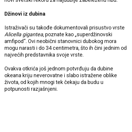
Džinovi iz dubina
Istraživači su takođe dokumentovali prisustvo vrste
Alicella gigantea
, poznate kao „superdžinovski
amfipod“. Ovi neobični stanovnici dubokog mora
mogu narasti i do 34 centimetra, što ih čini jednim od
najvećih predstavnika svoje vrste.
Ovakva otkrića još jednom potvrđuju da dubine
okeana kriju neverovatne i slabo istražene oblike
života, od kojih mnogi tek čekaju da budu u
potpunosti razjašnjeni.