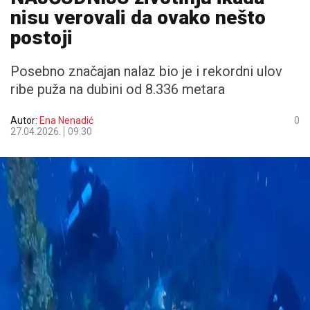
nisu verovali da ovako nešto
postoji
Posebno značajan nalaz bio je i rekordni ulov
ribe puža na dubini od 8.336 metara
Autor:
Ena Nenadić
0
27.04.2026.
09:30