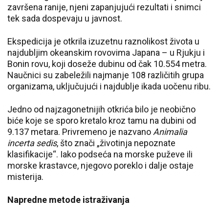
završena ranije, njeni zapanjujući rezultati i snimci
tek sada dospevaju u javnost.
Ekspedicija je otkrila izuzetnu raznolikost života u
najdubljim okeanskim rovovima Japana – u Rjukju i
Bonin rovu, koji doseže dubinu od čak 10.554 metra.
Naučnici su zabeležili najmanje 108 različitih grupa
organizama, uključujući i najdublje ikada uočenu ribu.
Jedno od najzagonetnijih otkrića bilo je neobično
biće koje se sporo kretalo kroz tamu na dubini od
9.137 metara. Privremeno je nazvano
Animalia
incerta sedis
, što znači „životinja nepoznate
klasifikacije“. Iako podseća na morske puževe ili
morske krastavce, njegovo poreklo i dalje ostaje
misterija.
Napredne metode istraživanja