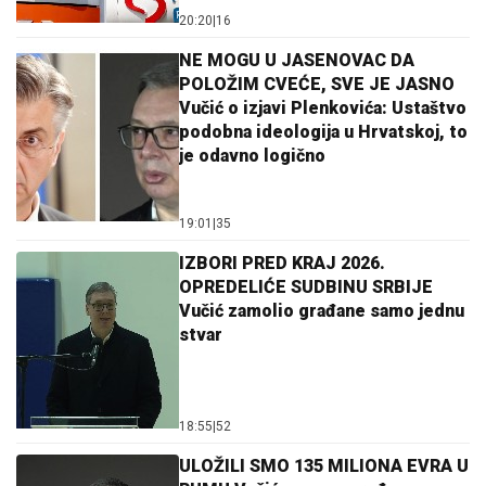
20:20
|
16
NE MOGU U JASENOVAC DA
POLOŽIM CVEĆE, SVE JE JASNO
Vučić o izjavi Plenkovića: Ustaštvo
podobna ideologija u Hrvatskoj, to
je odavno logično
19:01
|
35
IZBORI PRED KRAJ 2026.
OPREDELIĆE SUDBINU SRBIJE
Vučić zamolio građane samo jednu
stvar
18:55
|
52
ULOŽILI SMO 135 MILIONA EVRA U