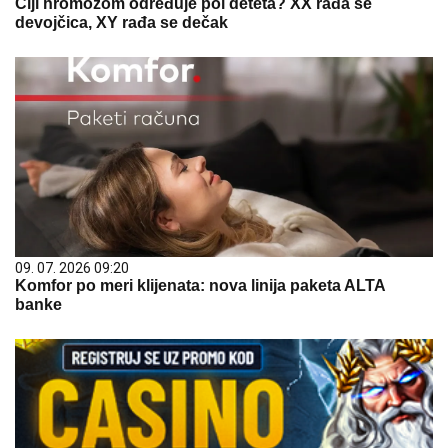
Čiji hromozom određuje pol deteta? XX rađa se
devojčica, XY rađa se dečak
09. 07. 2026 09:20
Komfor po meri klijenata: nova linija paketa ALTA
banke