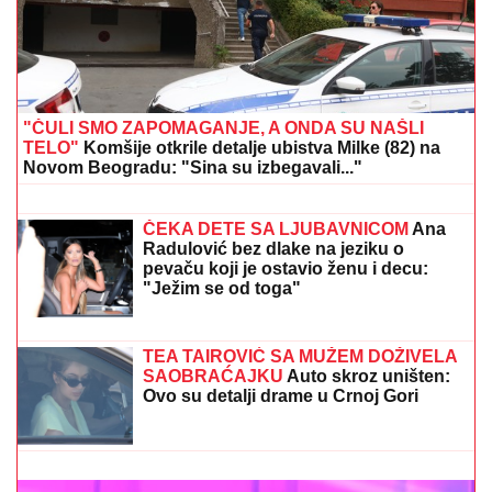
KOLAPS NA GRANICAMA:
Na ovom prelazu čeka se
čak četiri sata, evo gde su najveće gužve
DRAMA NA AUTO-PUTU KOD NIŠA
Zapalio se automobil, saobraćaj
BLOKIRAN (VIDEO)
IZA NETANJAHUA STOJI PORODICA?
Bivši Bibijev saradnik izneo šokantne
tvrdnje