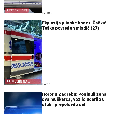
ŽESTOK UDES
17:30
|
0
Ekplozija plinske boce u Čačku!
Teško povređen mladić (27)
PRIMLJEN NA
14:27
|
0
INTENZIVNU NEGU
Horor u Zagrebu: Poginuli žena i
dva muškarca, vozilo udarilo u
stub i prepolovilo se!