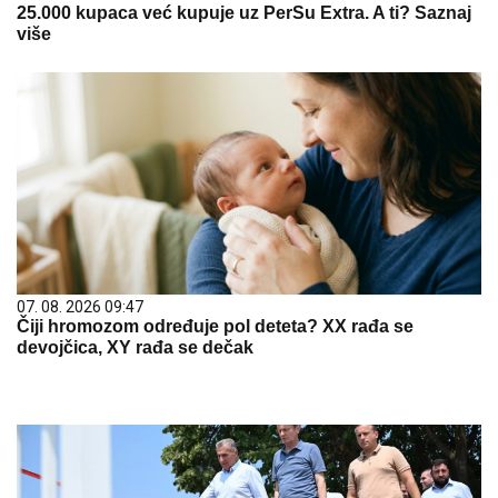
25.000 kupaca već kupuje uz PerSu Extra. A ti? Saznaj
više
07. 08. 2026 09:47
Čiji hromozom određuje pol deteta? XX rađa se
devojčica, XY rađa se dečak