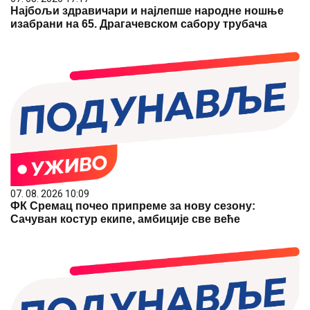
Најбољи здравичари и најлепше народне ношње
изабрани на 65. Драгачевском сабору трубача
07. 08. 2026 10:09
ФК Сремац почео припреме за нову сезону:
Сачуван костур екипе, амбиције све веће