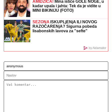
"OLOŠI JEDNI, MONSTRUMI"
Aneli udarila na
Mustafu i Mevlidu, on se uključio u program uživo -
usledio skandal, evo šta joj je poručio Asminov otac
ŠAMPION JE BIO PREJAK:
Aberdin je
protiv Hartsa i u Liga kupu pokazao
snagu, ali Dandi se uzda u domaći
teren
VALENSIJA DOVELA OSVAJAČA
SREBRNE
MEDALjE: Španci ga brzo
prosledili u Galatasaraj