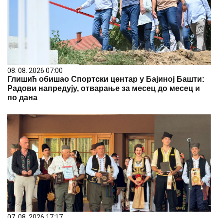
08. 08. 2026 07:00
Глишић обишао Спортски центар у Бајиној Башти:
Радови напредују, отварање за месец до месец и
по дана
07. 08. 2026 17:17