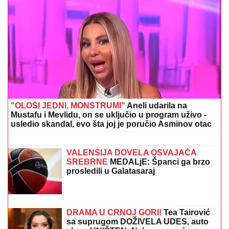
"ČULI SMO ZAPOMAGANJE, A ONDA SU NAŠLI
TELO"
Komšije otkrile detalje ubistva Milke (82) na
Novom Beogradu: "Sina su izbegavali..."
Pevačica (47) se zaljubila u
KONOBARA NA PRIMORJU, danas su
primer kako BRAK treba da izgleda:
"Ako vam muž brani da napredujete,
NIJE ZA VAS"
ČEKA DETE SA LJUBAVNICOM
Ana
Radulović bez dlake na jeziku o
pevaču koji je ostavio ženu i decu:
"Ježim se od toga"