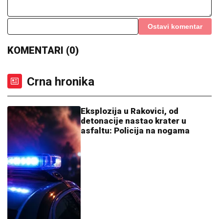
Slavlje u domu Dragana Stankovića 4 dana nakon što
je VERIO DEVOJKU Čestitke se nižu: "Biću tvoj
oslonac i sigurnost! Ti si prava osoba"
DRAMA U CRNOJ GORI!
Tea Tairović
sa suprugom DOŽIVELA UDES, auto
skroz UNIŠTEN: Nakon nesreće
pevačica donela neočekivanu odluku
SIN BRUTALNO TUKAO MAJKU DO
SMRTI!
Strašni detalji jezivog zločina
na Novom Beogradu: Nakon ubistva
pokušao da skoči sa terase!