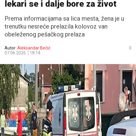
lekari se i dalje bore za život
Prema informacijama sa lica mesta, žena je u
trenutku nesreće prelazila kolovoz van
obeleženog pešačkog prelaza
Autor:
Aleksandar Bečić
0
07.06.2026.
18:14