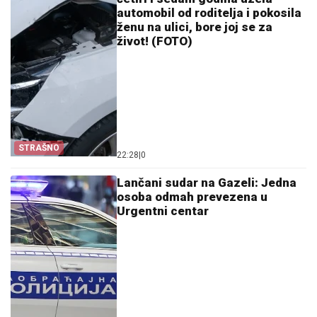
automobil od roditelja i pokosila
ženu na ulici, bore joj se za
život! (FOTO)
STRAŠNO
22:28
|
0
Lančani sudar na Gazeli: Jedna
osoba odmah prevezena u
Urgentni centar