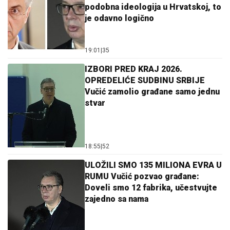
podobna ideologija u Hrvatskoj, to
je odavno logično
19:01
|
35
IZBORI PRED KRAJ 2026.
OPREDELIĆE SUDBINU SRBIJE
Vučić zamolio građane samo jednu
stvar
18:55
|
52
ULOŽILI SMO 135 MILIONA EVRA U
RUMU Vučić pozvao građane:
Doveli smo 12 fabrika, učestvujte
zajedno sa nama