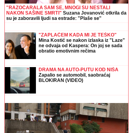
"RAZOČARALA SAM SE, MNOGI SU NESTALI
NAKON SAŠINE SMRTI"
Suzana Jovanović otkrila da
su je zaboravili ljudi sa estrade: "Plaše se"
Udarno! Turci sa saveznicima
zapečatili - poslednja odluka
"ZAPLAČEM KADA MI JE TEŠKO"
Mina Kostić se nakon izlaska iz "Laze"
ne odvaja od Kaspera: On joj se sada
obratio emotivnim rečima