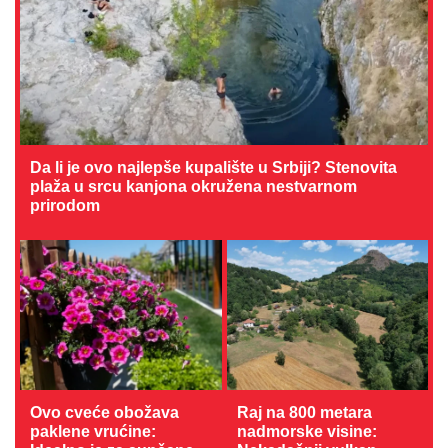
Da li je ovo najlepše kupalište u Srbiji? Stenovita
plaža u srcu kanjona okružena nestvarnom
prirodom
Ovo cveće obožava
Raj na 800 metara
paklene vrućine:
nadmorske visine: