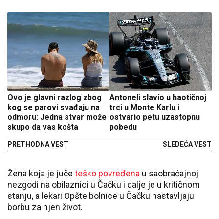
Ovo je glavni razlog zbog
Antoneli slavio u haotičnoj
kog se parovi svađaju na
trci u Monte Karlu i
odmoru: Jedna stvar može
ostvario petu uzastopnu
skupo da vas košta
pobedu
PRETHODNA VEST
SLEDEĆA VEST
Žena koja je juče
teško povređena
u saobraćajnoj
nezgodi na obilaznici u Čačku i dalje je u kritičnom
stanju, a lekari Opšte bolnice u Čačku nastavljaju
borbu za njen život.