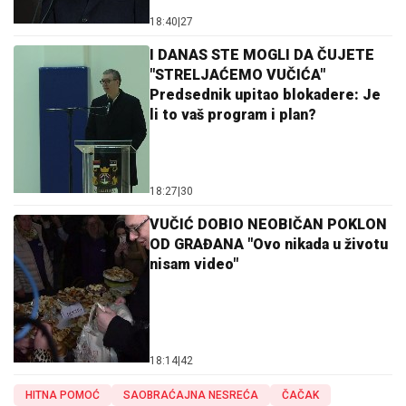
18:40
|
27
I DANAS STE MOGLI DA ČUJETE
"STRELJAĆEMO VUČIĆA"
Predsednik upitao blokadere: Je
li to vaš program i plan?
18:27
|
30
VUČIĆ DOBIO NEOBIČAN POKLON
OD GRAĐANA "Ovo nikada u životu
nisam video"
18:14
|
42
HITNA POMOĆ
SAOBRAĆAJNA NESREĆA
ČAČAK