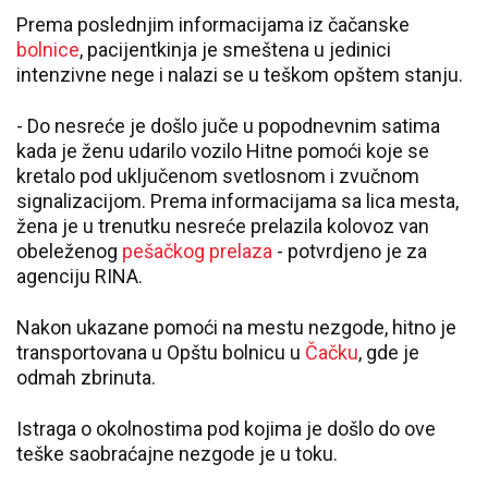
Prema poslednjim informacijama iz čačanske
bolnice
, pacijentkinja je smeštena u jedinici
intenzivne nege i nalazi se u teškom opštem stanju.
- Do nesreće je došlo juče u popodnevnim satima
kada je ženu udarilo vozilo Hitne pomoći koje se
kretalo pod uključenom svetlosnom i zvučnom
signalizacijom. Prema informacijama sa lica mesta,
žena je u trenutku nesreće prelazila kolovoz van
obeleženog
pešačkog prelaza
- potvrdjeno je za
agenciju RINA.
Nakon ukazane pomoći na mestu nezgode, hitno je
transportovana u Opštu bolnicu u
Čačku
, gde je
odmah zbrinuta.
Istraga o okolnostima pod kojima je došlo do ove
teške saobraćajne nezgode je u toku.