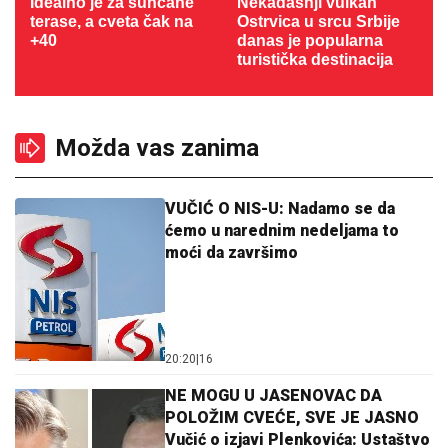
Idealno je za sunčane
Nekadašnji vulkan
terase, a cveta čak na
Ostrvica u srcu Srbije
+40
danas je popularna
turistička destinacija
Možda vas zanima
VUČIĆ O NIS-U: Nadamo se da
ćemo u narednim nedeljama to
moći da završimo
20:20
|
16
NE MOGU U JASENOVAC DA
POLOŽIM CVEĆE, SVE JE JASNO
Vučić o izjavi Plenkovića: Ustaštvo