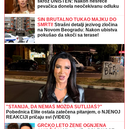
Atomska bomba sa TV Prva! Srbe budi zakopčana do
grla - Kad se skine, oblinama tera u crveno
TEA TAIROVIĆ SA MUŽEM DOŽIVELA
SAOBRAĆAJKU
Auto skroz uništen:
Ovo su detalji drame u Crnoj Gori
Prvo oglašavanje Tee Tairović nakon
SAOBRAĆAJKE u Crnoj Gori: AUTO
UNIŠTEN, a evo u kakvom je stanju
pevačica (FOTO)