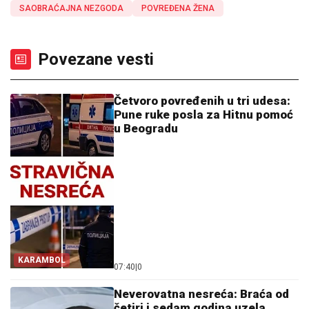
SAOBRAĆAJNA NEZGODA
POVREĐENA ŽENA
Povezane vesti
Četvoro povređenih u tri udesa:
Pune ruke posla za Hitnu pomoć
u Beogradu
KARAMBOL
07:40
|
0
Neverovatna nesreća: Braća od
četiri i sedam godina uzela