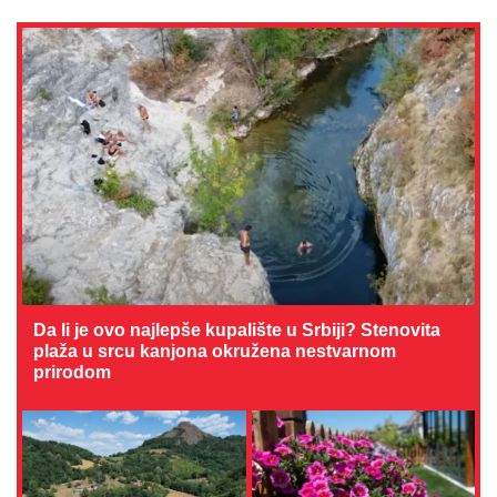
Da li je ovo najlepše kupalište u Srbiji? Stenovita
plaža u srcu kanjona okružena nestvarnom
prirodom