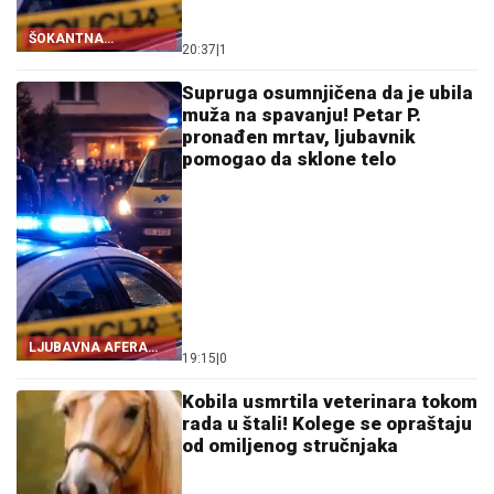
ŠOKANTNA
20:37
|
1
ISPOVEST
Supruga osumnjičena da je ubila
muža na spavanju! Petar P.
pronađen mrtav, ljubavnik
pomogao da sklone telo
LJUBAVNA AFERA
19:15
|
0
KOJA JE PRERASLA U
HOROR
Kobila usmrtila veterinara tokom
rada u štali! Kolege se opraštaju
od omiljenog stručnjaka