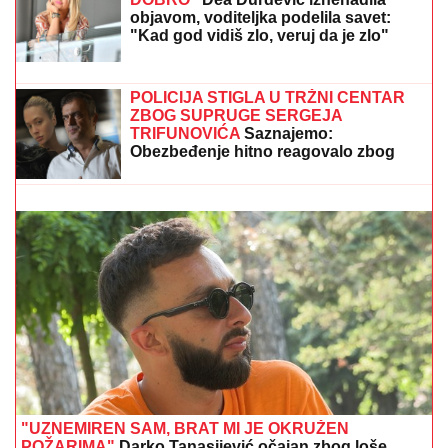
dvoje povređeno
"ZLO ĆE SE PRETVARATI DA JE
DOBRO"
Dea Đurđević iznenadila
objavom, voditeljka podelila savet:
"Kad god vidiš zlo, veruj da je zlo"
NEMA LAKIH UTAKMICA,
CILj JE DA
NAPREDUJEMO IZ MEČA U MEČ: Marko Savić šef
stručnog štaba Vojvodine pred meč sa Radnikom
POLICIJA STIGLA U TRŽNI CENTAR
ZBOG SUPRUGE SERGEJA