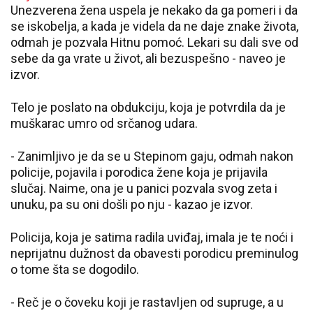
Unezverena žena uspela je nekako da ga pomeri i da
se iskobelja, a kada je videla da ne daje znake života,
odmah je pozvala Hitnu pomoć. Lekari su dali sve od
sebe da ga vrate u život, ali bezuspešno - naveo je
izvor.
Telo je poslato na obdukciju, koja je potvrdila da je
muškarac umro od srčanog udara.
- Zanimljivo je da se u Stepinom gaju, odmah nakon
policije, pojavila i porodica žene koja je prijavila
slučaj. Naime, ona je u panici pozvala svog zeta i
unuku, pa su oni došli po nju - kazao je izvor.
Policija, koja je satima radila uviđaj, imala je te noći i
neprijatnu dužnost da obavesti porodicu preminulog
o tome šta se dogodilo.
- Reč je o čoveku koji je rastavljen od supruge, a u