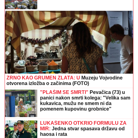
domaći teren
"SMETALI SU MU MOJI IZLASCI"
Voditeljka Ana Radulović progovorila
o razvodu od pevača Mirčeta
Radulovića
"ZBOG DOKTORKE SAM IZGUBILA
POSAO"
Poznata Srpkinja se uništila
estetskim zahvatima, pa vratila
prirodan izgled: Sada isplivala stara
fotka
KRATAK ŠORTS OTKRIO CELU BUTINU:
Milena