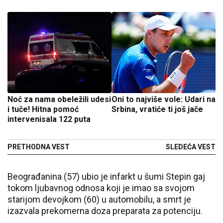
Noć za nama obeležili udesi
Oni to najviše vole: Udari na
i tuče! Hitna pomoć
Srbina, vratiće ti još jače
intervenisala 122 puta
PRETHODNA VEST
SLEDEĆA VEST
Beograđanina (57) ubio je infarkt u šumi Stepin gaj
tokom ljubavnog odnosa koji je imao sa svojom
starijom devojkom (60) u automobilu, a smrt je
izazvala prekomerna doza preparata za potenciju.