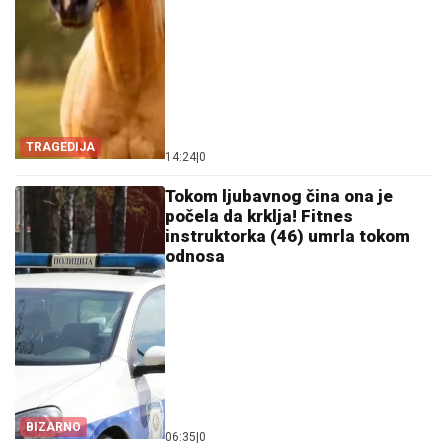
TRAGEDIJA
14:24
|
0
Tokom ljubavnog čina ona je
počela da krklja! Fitnes
instruktorka (46) umrla tokom
odnosa
BIZARNO
06:35
|
0