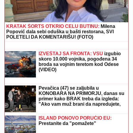
(VIDEO) SPECIJALCI GA JURE PO
DVORIŠTU I IMANJU! U
Valjevu
uhapšen begunac za kojim je bila
raspisana potraga: Objavljen
dramatičan snimak akcije
NOVAK ĐOKOVIĆ REAGOVAO ZBOG
SLIKE BIVŠEG MUŽA DRAGANE
MIRKOVIĆ
Toni Bijelić se pohvalio!
Potez slavnog tenisera iznenadio sve -
o ovome se i dalje priča
ŠAMPION JE BIO PREJAK:
Aberdin je protiv Hartsa i
u Liga kupu pokazao snagu, ali Dandi se uzda u