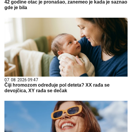
42 godine otac je pronašao, zanemeo je kada je saznao
gde je bila
07. 08. 2026 09:47
Čiji hromozom određuje pol deteta? XX rađa se
devojčica, XY rađa se dečak