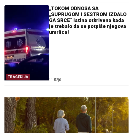
„TOKOM ODNOSA SA
„SUPRUGOM I SESTROM IZDALO
GA SRCE“ Istina otkrivena kada
je trebalo da se potpiše njegova
umrlica!
TRAGEDIJA
11:52
|
0