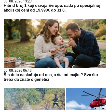
03. 08. 2026 13:23
Hibrid broj 1 koji osvaja Evropu, sada po specijalnoj
akcijskoj ceni od 19.990€ do 31.8.
05. 08. 2026 06:45
Šta dete nasleđuje od oca, a šta od majke? Sve što
treba da znate o genetici