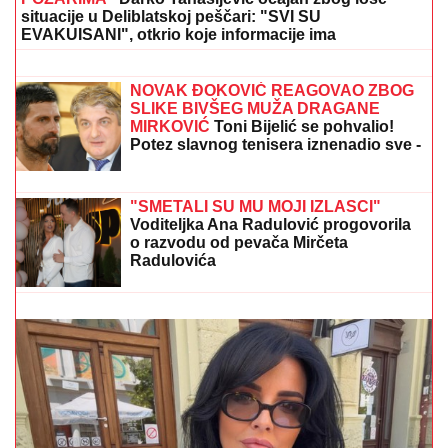
TRIFUNOVIĆA
Saznajemo:
Obezbeđenje hitno reagovalo zbog
SUMNJE NA KRAĐU, pa joj pisali
krivičnu prijavu
(VIDEO) PRIŠAO JE ŽENI SA LEĐA I
POVUKAO JE ZA VRAT
Tinejdžer (19)
otimao lančiće po Novom Sadu, a
onda je usledio ŠOK
"UZNEMIREN SAM, BRAT MI JE OKRUŽEN
POŽARIMA"
Darko Tanasijević očajan zbog loše
situacije u Deliblatskoj peščari: "SVI SU
EVAKUISANI", otkrio koje informacije ima