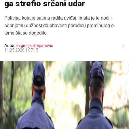
ga strefio srčani udar
Policija, koja je satima radila uviđaj, imala je te noći i
neprijatnu dužnost da obavesti porodicu preminulog o
tome šta se dogodilo
Autor:
Evgenije Stepanović
0
11.05.2026.
07:15