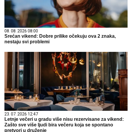
08. 08. 2026 08:00
Srećan vikend: Dobre prilike očekuju ova 2 znaka,
nestaju svi problemi
23. 07. 2026 12:47
Letnje večeri u gradu više nisu rezervisane za vikend:
Zašto sve više ljudi bira večeru koja se spontano
pretvori u druženje