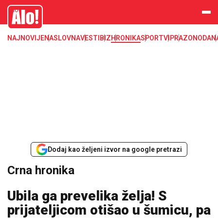
Crna hronika, smrt, ubistvo, likvidacija, krađa, pljačka, hapšenje, policija,
Alo
poginuli, zaplena, carina
NAJNOVIJE
NASLOVNA
VESTI
BIZ
HRONIKA
SPORT
VIP
RAZONODA
N
Dodaj kao željeni izvor na google pretrazi
Crna hronika
Ubila ga prevelika želja! S
prijateljicom otišao u šumicu, pa