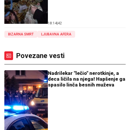
18:14
|
42
BIZARNA SMRT
LJUBAVNA AFERA
Povezane vesti
Nadrilekar "lečio" nerotkinje, a
deca ličila na njega! Hapšenje ga
spasilo linča besnih muževa