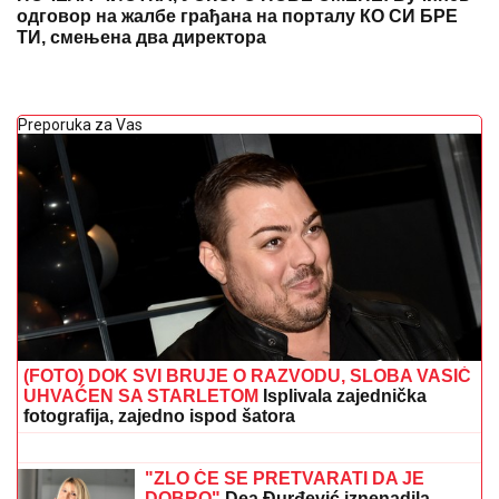
одговор на жалбе грађана на порталу КО СИ БРЕ
ТИ, смењена два директора
Preporuka za Vas
(FOTO) DOK SVI BRUJE O RAZVODU, SLOBA VASIĆ
UHVAĆEN SA STARLETOM
Isplivala zajednička
fotografija, zajedno ispod šatora
DROGIRAN IZAZVAO SUDAR, JEDNA
OSOBA POGINULA
Vozač iz Novog
Pazara uhapšen u Ulcinju: U nesreći