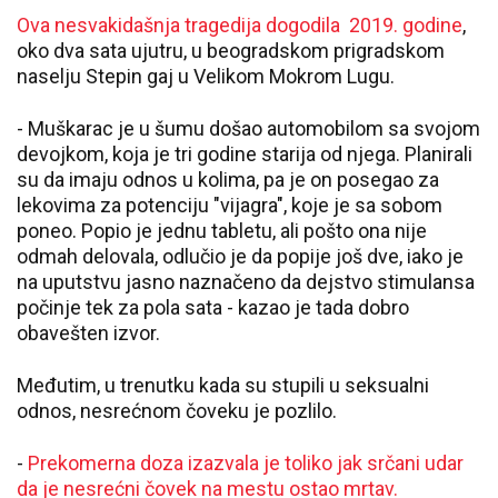
Ova nesvakidašnja tragedija dogodila
2019. godine
,
oko dva sata ujutru, u beogradskom prigradskom
naselju Stepin gaj u Velikom Mokrom Lugu.
- Muškarac je u šumu došao automobilom sa svojom
devojkom, koja je tri godine starija od njega. Planirali
su da imaju odnos u kolima, pa je on posegao za
lekovima za potenciju "vijagra", koje je sa sobom
poneo. Popio je jednu tabletu, ali pošto ona nije
odmah delovala, odlučio je da popije još dve, iako je
na uputstvu jasno naznačeno da dejstvo stimulansa
počinje tek za pola sata - kazao je tada dobro
obavešten izvor.
Međutim, u trenutku kada su stupili u seksualni
odnos, nesrećnom čoveku je pozlilo.
-
Prekomerna doza izazvala je toliko jak srčani udar
da je nesrećni čovek na mestu ostao mrtav.