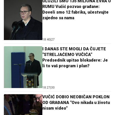
ULOŽILI SMO 135 MILIONA EVRA U
RUMU Vučić pozvao građane:
Doveli smo 12 fabrika, učestvujte
zajedno sa nama
18:40
|
27
I DANAS STE MOGLI DA ČUJETE
"STRELJAĆEMO VUČIĆA"
Predsednik upitao blokadere: Je
li to vaš program i plan?
18:27
|
30
VUČIĆ DOBIO NEOBIČAN POKLON
OD GRAĐANA "Ovo nikada u životu
nisam video"