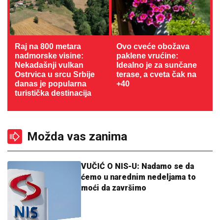
Raj na 800 metara
Ovo cveće obožava
nadmorske visine:
paklene vrućine:
Nekadašnji vulkan
Idealno je za sunčane
Ostrvica u srcu Srbije
terase, a cveta čak na
danas je popularna
+40
turistička destinacija
Možda vas zanima
VUČIĆ O NIS-U: Nadamo se da
ćemo u narednim nedeljama to
moći da završimo