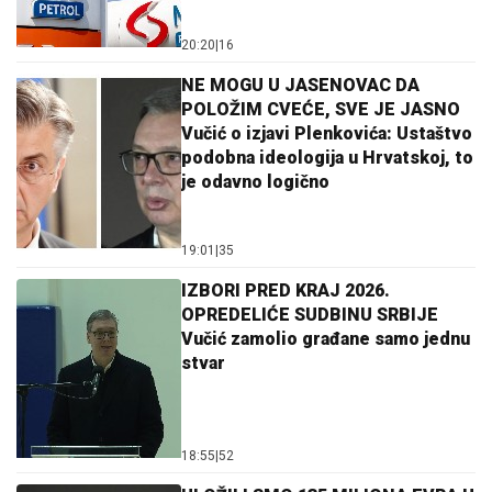
20:20
|
16
NE MOGU U JASENOVAC DA
POLOŽIM CVEĆE, SVE JE JASNO
Vučić o izjavi Plenkovića: Ustaštvo
podobna ideologija u Hrvatskoj, to
je odavno logično
19:01
|
35
IZBORI PRED KRAJ 2026.
OPREDELIĆE SUDBINU SRBIJE
Vučić zamolio građane samo jednu
stvar
18:55
|
52