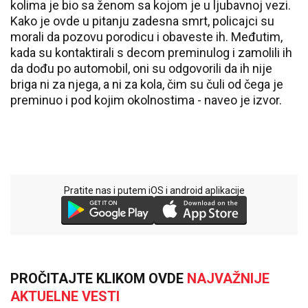
kolima je bio sa ženom sa kojom je u ljubavnoj vezi.
Kako je ovde u pitanju zadesna smrt, policajci su
morali da pozovu porodicu i obaveste ih. Međutim,
kada su kontaktirali s decom preminulog i zamolili ih
da dođu po automobil, oni su odgovorili da ih nije
briga ni za njega, a ni za kola, čim su čuli od čega je
preminuo i pod kojim okolnostima - naveo je izvor.
Pratite nas i putem iOS i android aplikacije
PROČITAJTE KLIKOM OVDE
NAJVAŽNIJE
AKTUELNE VESTI