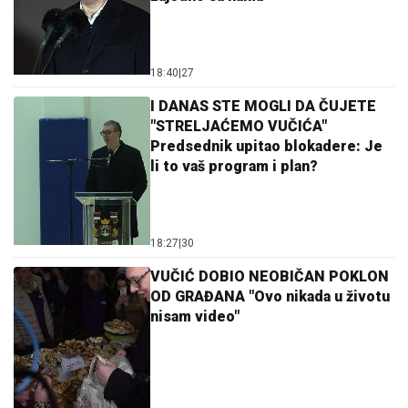
18:40
|
27
I DANAS STE MOGLI DA ČUJETE
"STRELJAĆEMO VUČIĆA"
Predsednik upitao blokadere: Je
li to vaš program i plan?
18:27
|
30
VUČIĆ DOBIO NEOBIČAN POKLON
OD GRAĐANA "Ovo nikada u životu
nisam video"