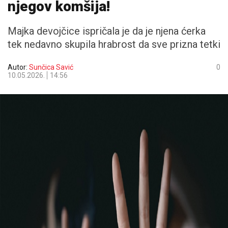
njegov komšija!
Majka devojčice ispričala je da je njena ćerka
tek nedavno skupila hrabrost da sve prizna tetki
Autor:
Sunčica Savić
0
10.05.2026.
14:56