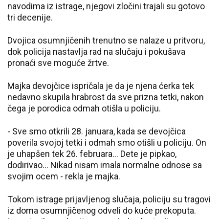
navodima iz istrage, njegovi zločini trajali su gotovo
tri decenije.
Dvojica osumnjičenih trenutno se nalaze u pritvoru,
dok policija nastavlja rad na slučaju i pokušava
pronaći sve moguće žrtve.
Majka devojčice ispričala je da je njena ćerka tek
nedavno skupila hrabrost da sve prizna tetki, nakon
čega je porodica odmah otišla u policiju.
- Sve smo otkrili 28. januara, kada se devojčica
poverila svojoj tetki i odmah smo otišli u policiju. On
je uhapšen tek 26. februara... Dete je pipkao,
dodirivao... Nikad nisam imala normalne odnose sa
svojim ocem - rekla je majka.
Tokom istrage prijavljenog slučaja, policiju su tragovi
iz doma osumnjičenog odveli do kuće prekoputa.