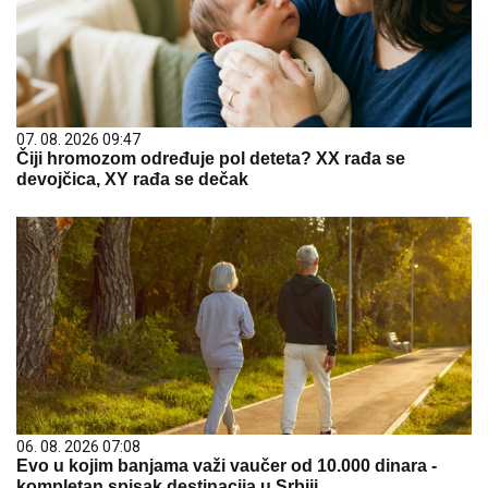
07. 08. 2026 09:47
Čiji hromozom određuje pol deteta? XX rađa se
devojčica, XY rađa se dečak
06. 08. 2026 07:08
Evo u kojim banjama važi vaučer od 10.000 dinara -
kompletan spisak destinacija u Srbiji