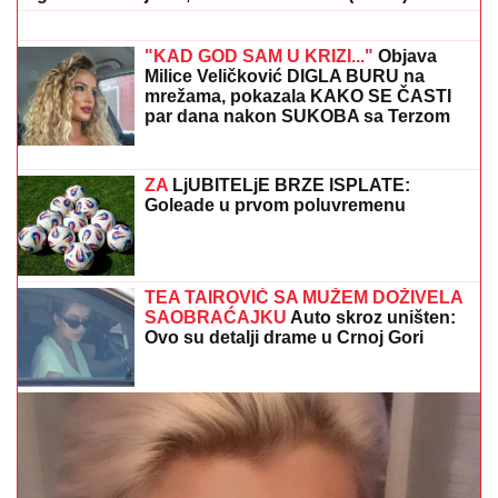
BLOKIRAN (VIDEO)
PEVAČICA IMA 54. GODINE I NIJEDNU ESTETSKU
OPERACIJU
Pokazala lice bez trunke šminke: "Šta da
operišem? Takva sam kakva sam!"
Voditeljki RTS-a TELO CELO U
MIŠIĆIMA, skinula se u bikini i
pokazala RASNE OBLINE Skroz joj
popustile kočnice, slike sa odmora
napravile dar-mar
"PAPIR JE VAŽAN, ŽELIM BEBU"