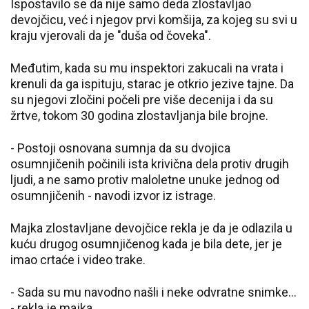
Ispostavilo se da nije samo deda zlostavljao
devojčicu, već i njegov prvi komšija, za kojeg su svi u
kraju vjerovali da je "duša od čoveka".
Međutim, kada su mu inspektori zakucali na vrata i
krenuli da ga ispituju, starac je otkrio jezive tajne. Da
su njegovi zločini počeli pre više decenija i da su
žrtve, tokom 30 godina zlostavljanja bile brojne.
- Postoji osnovana sumnja da su dvojica
osumnjičenih počinili ista krivična dela protiv drugih
ljudi, a ne samo protiv maloletne unuke jednog od
osumnjičenih - navodi izvor iz istrage.
Majka zlostavljane devojčice rekla je da je odlazila u
kuću drugog osumnjičenog kada je bila dete, jer je
imao crtaće i video trake.
- Sada su mu navodno našli i neke odvratne snimke...
- rekla je majka.