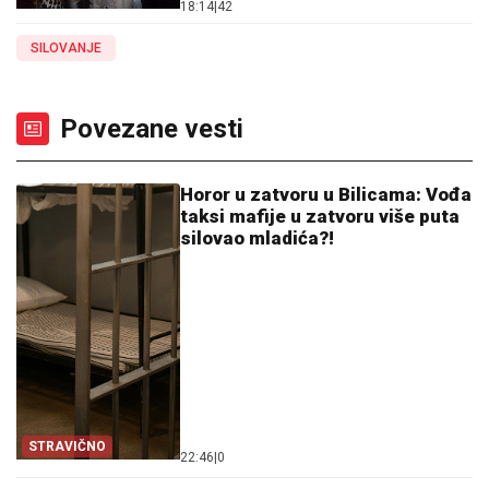
18:14
|
42
SILOVANJE
Povezane vesti
Horor u zatvoru u Bilicama: Vođa
taksi mafije u zatvoru više puta
silovao mladića?!
STRAVIČNO
22:46
|
0