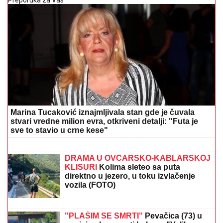
Preporuka za Vas
Marina Tucaković iznajmljivala stan gde je čuvala
stvari vredne milion evra, otkriveni detalji: "Futa je
sve to stavio u crne kese"
"IRAN JE BLIZU DOGOVORA":
Hitno
se oglasio Arakči
DRAMA U OVČARSKO-KABLARSKOJ
KLISURI
Kolima sleteo sa puta
direktno u jezero, u toku izvlačenje
vozila (FOTO)