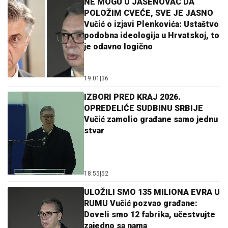
NE MOGU U JASENOVAC DA
POLOŽIM CVEĆE, SVE JE JASNO
Vučić o izjavi Plenkovića: Ustaštvo
podobna ideologija u Hrvatskoj, to
je odavno logično
19:01
|
36
IZBORI PRED KRAJ 2026.
OPREDELIĆE SUDBINU SRBIJE
Vučić zamolio građane samo jednu
stvar
18:55
|
52
ULOŽILI SMO 135 MILIONA EVRA U
RUMU Vučić pozvao građane:
Doveli smo 12 fabrika, učestvujte
zajedno sa nama