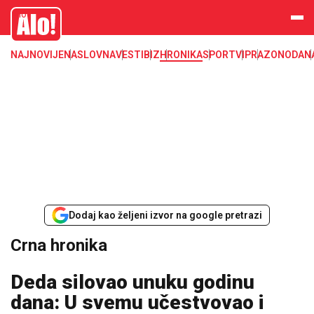
Crna hronika, smrt, ubistvo, likvidacija, krađa, pljačka, hapšenje, policija,
Alo
poginuli, zaplena, carina
NAJNOVIJE
NASLOVNA
VESTI
BIZ
HRONIKA
SPORT
VIP
RAZONODA
N
Dodaj kao željeni izvor na google pretrazi
Crna hronika
Deda silovao unuku godinu
dana: U svemu učestvovao i