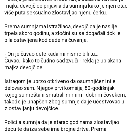
majka devojčice prijavila da sumnja kako je njen otac
više puta seksualno zlostavljao njenu ćerku.
Prema sumnjama istražilaca, devojčica je nasilje
trpela skoro godinu, a zločini su se događali dok je
bila ostavljena kod dede na čuvanje.
- On je čuvao dete kada mi nismo bili tu...
Čuvao...kako to čudno sad zvuči - rekla je uplakana
majka devojčice.
Istragom je ubrzo otkriveno da osumnjičeni nije
delovao sam. Njegov prvi komšija, 80-godišnjak
kojeg su meštani smatrali mirnim i dobrim čovekom,
takođe je uhapšen zbog sumnje da je učestvovao u
zlostavljanju devojčice.
Policija sumnja da je starac godinama zlostavljao
decu te da iza sebe ima brojne žrtve. Prema