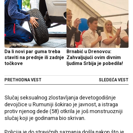
Da li novi par guma treba
Brnabić u Drenovcu:
staviti na prednje ili zadnje
Zahvaljujući ovim divnim
točkove
ljudima Srbija je pobedila!
PRETHODNA VEST
SLEDEĆA VEST
Slučaj seksualnog zlostavljanja devetogodišnje
devojčice u Rumuniji šokirao je javnost, a istraga
protiv njenog dede (58) otkrila je još monstruozniji
slučaj koji je godinama bio skrivan.
Policija je do stravičnih saznanja došla nakon što je