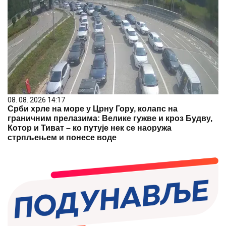
08. 08. 2026 14:17
Срби хрле на море у Црну Гору, колапс на
граничним прелазима: Велике гужве и кроз Будву,
Котор и Тиват – ко путује нек се наоружа
стрпљењем и понесе воде