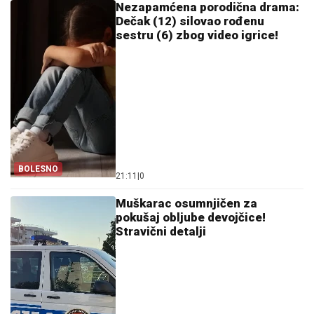
Nezapamćena porodična drama:
Dečak (12) silovao rođenu
sestru (6) zbog video igrice!
BOLESNO
21:11
|
0
Muškarac osumnjičen za
pokušaj obljube devojčice!
Stravični detalji