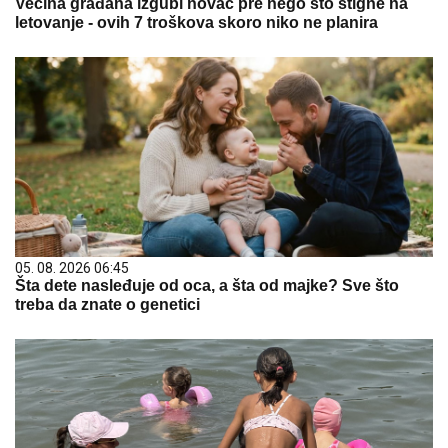
Većina građana izgubi novac pre nego što stigne na
letovanje - ovih 7 troškova skoro niko ne planira
05. 08. 2026 06:45
Šta dete nasleđuje od oca, a šta od majke? Sve što
treba da znate o genetici