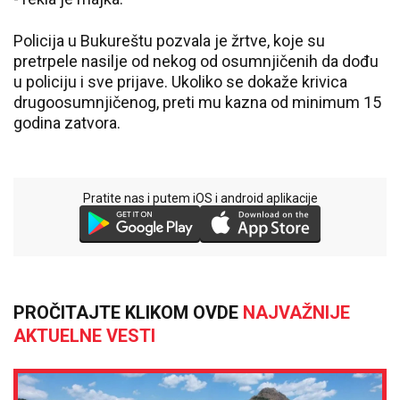
Policija u Bukureštu pozvala je žrtve, koje su
pretrpele nasilje od nekog od osumnjičenih da dođu
u policiju i sve prijave. Ukoliko se dokaže krivica
drugoosumnjičenog, preti mu kazna od minimum 15
godina zatvora.
Pratite nas i putem iOS i android aplikacije
PROČITAJTE KLIKOM OVDE
NAJVAŽNIJE
AKTUELNE VESTI