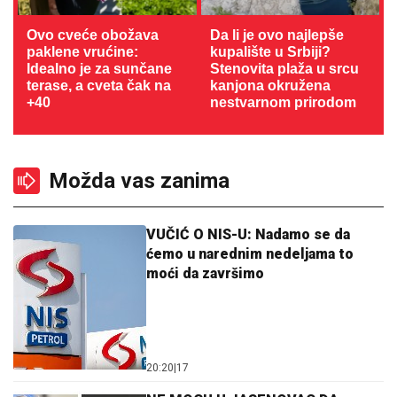
Ovo cveće obožava
Da li je ovo najlepše
paklene vrućine:
kupalište u Srbiji?
Idealno je za sunčane
Stenovita plaža u srcu
terase, a cveta čak na
kanjona okružena
+40
nestvarnom prirodom
Možda vas zanima
VUČIĆ O NIS-U: Nadamo se da
ćemo u narednim nedeljama to
moći da završimo
20:20
|
17