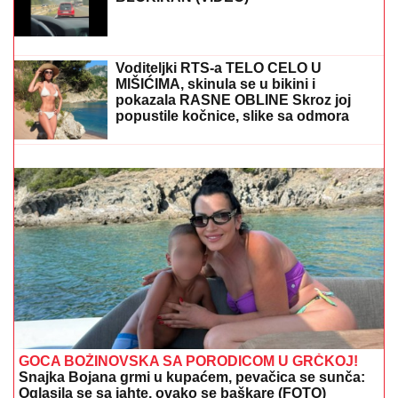
"Svaki put plačem" (VIDEO)
INSPEKCIJA UPALA NA IMANJE VLADIMIRA
TOMOVIĆA U BARU
Zatvorili mu objekat nakon što je
pokrenuo biznis, hitno se oglasio: "Imamo zabranu"
DONEO ODLUKU
Evo kada Asmin
Durdžić napušta Srbiju i ide u
Dubrovnik: "Sto posto će biti tada"
DRAMA NA AUTO-PUTU KOD NIŠA
Zapalio se automobil, saobraćaj