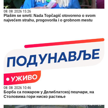
08. 08. 2026 15:26
Plašim se smrti: Nada Topčagić otovoreno o svom
najvećem strahu, progovorila i o grobnom mestu
08. 08. 2026 10:46
Борба са пожаром у Делиблатској пешчари, на
Столовима гори ниско растиње