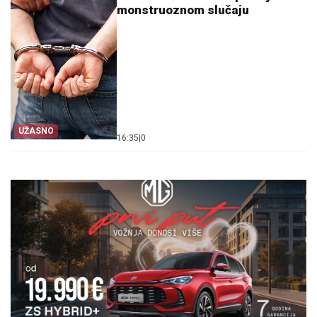
monstruoznom slučaju
UŽASNO
16:35
|
0