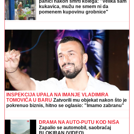
Bravo, Srbija slavi bronzu: Novi veliki uspeh na
Evropskom prvenstvu
"PLAŠIM SE SMRTI"
Pevačica (73) u
panici nakon smrti kolega: "Velika sam
kukavica, mužu ne smem ni da
pomenem kupovinu grobnice"
FOLK PEVAČICA POSETILA RODNO
MESTO NA KOSOVU
Pokazala kuću u
kojoj je odrasla, a malo ko zna da je
pre estrade radila kao NASTAVNICA: