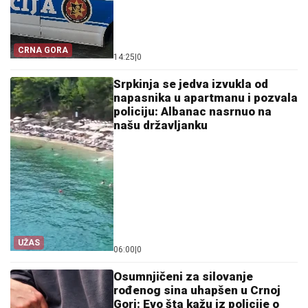
CRNA GORA
14:25
|
0
Srpkinja se jedva izvukla od
napasnika u apartmanu i pozvala
policiju: Albanac nasrnuo na
našu državljanku
UŽAS
06:00
|
0
Osumnjičeni za silovanje
rođenog sina uhapšen u Crnoj
Gori: Evo šta kažu iz policije o