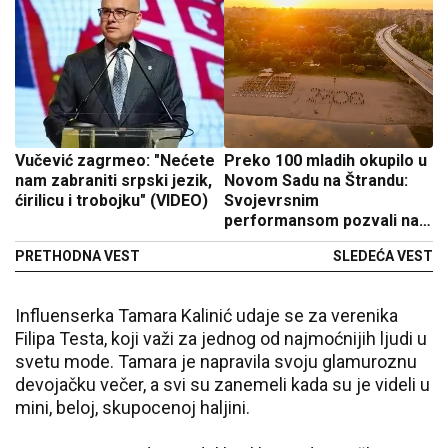
Vučević zagrmeo: "Nećete
Preko 100 mladih okupilo u
nam zabraniti srpski jezik,
Novom Sadu na Štrandu:
ćirilicu i trobojku" (VIDEO)
Svojevrsnim
performansom pozvali na
skup 27.06.
PRETHODNA VEST
SLEDEĆA VEST
Influenserka Tamara Kalinić udaje se za verenika
Filipa Testa, koji važi za jednog od najmoćnijih ljudi u
svetu mode. Tamara je napravila svoju glamuroznu
devojačku večer, a svi su zanemeli kada su je videli u
mini, beloj, skupocenoj haljini.