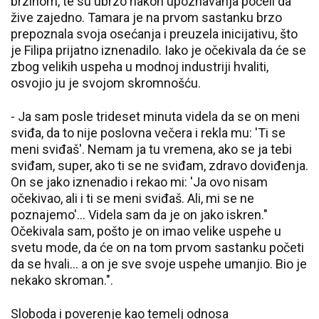
brzinom, te su ubrzo nakon upoznavanja počeli da
žive zajedno. Tamara je na prvom sastanku brzo
prepoznala svoja osećanja i preuzela inicijativu, što
je Filipa prijatno iznenadilo. Iako je očekivala da će se
zbog velikih uspeha u modnoj industriji hvaliti,
osvojio ju je svojom skromnošću.
- Ja sam posle trideset minuta videla da se on meni
sviđa, da to nije poslovna večera i rekla mu: 'Ti se
meni sviđaš'. Nemam ja tu vremena, ako se ja tebi
sviđam, super, ako ti se ne sviđam, zdravo doviđenja.
On se jako iznenadio i rekao mi: 'Ja ovo nisam
očekivao, ali i ti se meni sviđaš. Ali, mi se ne
poznajemo'... Videla sam da je on jako iskren."
Očekivala sam, pošto je on imao velike uspehe u
svetu mode, da će on na tom prvom sastanku početi
da se hvali... a on je sve svoje uspehe umanjio. Bio je
nekako skroman.".
Sloboda i poverenje kao temelj odnosa