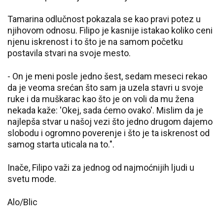
Tamarina odlučnost pokazala se kao pravi potez u
njihovom odnosu. Filipo je kasnije istakao koliko ceni
njenu iskrenost i to što je na samom početku
postavila stvari na svoje mesto.
- On je meni posle jedno šest, sedam meseci rekao
da je veoma srećan što sam ja uzela stavri u svoje
ruke i da muškarac kao što je on voli da mu žena
nekada kaže: 'Okej, sada ćemo ovako'. Mislim da je
najlepša stvar u našoj vezi što jedno drugom dajemo
slobodu i ogromno poverenje i što je ta iskrenost od
samog starta uticala na to.".
Inače, Filipo važi za jednog od najmoćnijih ljudi u
svetu mode.
Alo/Blic