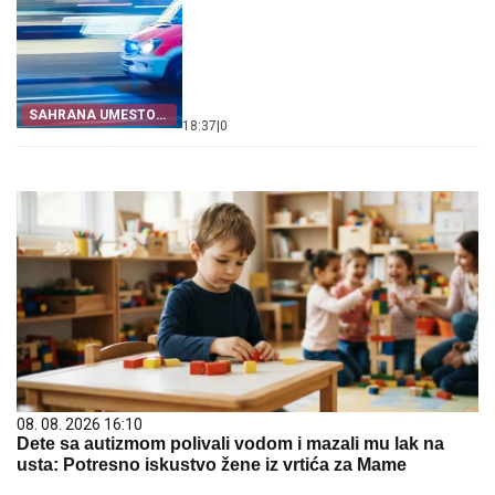
SAHRANA UMESTO
18:37
|
0
SVADBE
08. 08. 2026 16:10
Dete sa autizmom polivali vodom i mazali mu lak na
usta: Potresno iskustvo žene iz vrtića za Mame