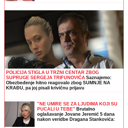
JOŠ JEDNA DETONACIJA U BEOGRADU!
Rakovica
se zatresla usred noći: Na licu mesta krater, policija
traga za počiniocem
"SRAMOTA ME JE"
Asmin Durdžić
javno udario na rođenu majku zbog
Maje Marinković: "Ona je domaćica, ne
snalazi se u ovom svetu i ne zna da
prestane"
(FOTO) TORTA U OBLIKU SRCA,
LATICE PO PODU
Dragan Stanković
pokazao kako slavi rođendan nove
verenice, već žive zajedno, odao ih
jedan detalj