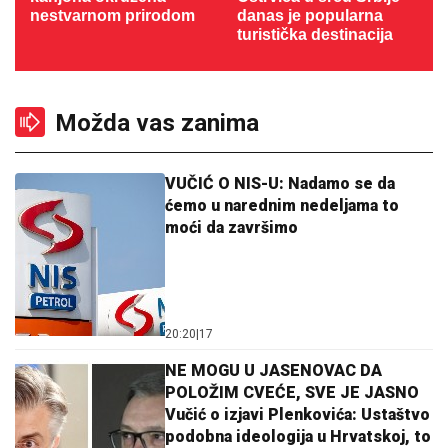
nestvarnom prirodom
danas je popularna
turistička destinacija
Možda vas zanima
VUČIĆ O NIS-U: Nadamo se da
ćemo u narednim nedeljama to
moći da završimo
20:20
|
17
NE MOGU U JASENOVAC DA
POLOŽIM CVEĆE, SVE JE JASNO
Vučić o izjavi Plenkovića: Ustaštvo
podobna ideologija u Hrvatskoj, to