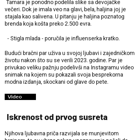
Tamara je ponodno podelila slike sa devojačke
večeri. Dok je imala veo na glavi, bela, haljina joj je
stajala kao salivena. U pitanju je haljina poznatog
brenda koja košta preko 2.500 evra.
- Stigla mlada - poručila je influenserka kratko.
Budući bračni par uživa u svojoj ljubavi i zajedničkom
životu nakon što su se verili 2023. godine. Par je
privukao veliku pažnju podelivši na Instagramu video
snimak na kojem su pokazali svoja besprekorna
modna izdanja, skockani od glave do pete.
Iskrenost od prvog susreta
Njihova ljubavna priča razvijala se munjevitom