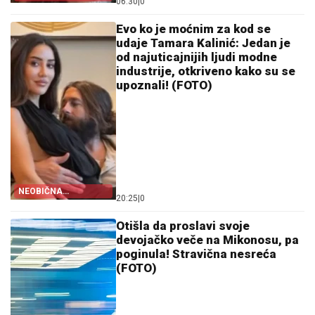
06:30
|
0
VENČANJE!
Evo ko je moćnim za kod se
udaje Tamara Kalinić: Jedan je
od najuticajnijih ljudi modne
industrije, otkriveno kako su se
upoznali! (FOTO)
NEOBIČNA
20:25
|
0
LJUBAVNA PRIČA!
Otišla da proslavi svoje
devojačko veče na Mikonosu, pa
poginula! Stravična nesreća
(FOTO)