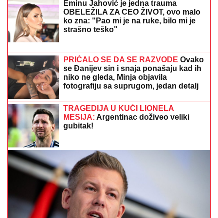
"Znali su šta rade"
(VIDEO) "ONI MOLE DA UĐU U ELITU 10"
Dača
Virijević raskrinkao rijaliti učesnike, otkrio sve o Aneli
i Kariću, pa šokirao: "Filip se dopisuje sa pevačicom"
DALILA DRAGOJEVIĆ ŽELI U ELITU
10
Otkrila pod kojim uslovima bi ušla,
cifra je ogromna: Spomenula i skandal
sa Dragojevićem
OŽENIO SE DEJAN STANKOVIĆ
KRALJ!
Doktorka otkrila kako se
oseća nakon venčanja: "Zaljubljena