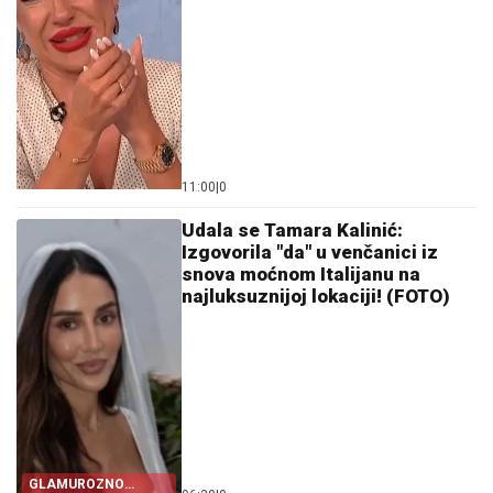
11:00
|
0
Udala se Tamara Kalinić:
Izgovorila "da" u venčanici iz
snova moćnom Italijanu na
najluksuznijoj lokaciji! (FOTO)
GLAMUROZNO