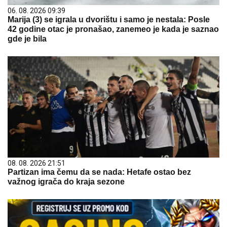
06. 08. 2026 09:39
Marija (3) se igrala u dvorištu i samo je nestala: Posle
42 godine otac je pronašao, zanemeo je kada je saznao
gde je bila
08. 08. 2026 21:51
Partizan ima čemu da se nada: Hetafe ostao bez
važnog igrača do kraja sezone