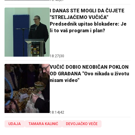
I DANAS STE MOGLI DA ČUJETE
"STRELJAĆEMO VUČIĆA"
Predsednik upitao blokadere: Je
li to vaš program i plan?
18:27
|
30
VUČIĆ DOBIO NEOBIČAN POKLON
OD GRAĐANA "Ovo nikada u životu
nisam video"
18:14
|
42
UDAJA
TAMARA KALINIĆ
DEVOJAČKO VEČE