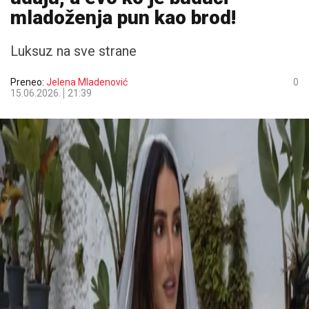
mladoženja pun kao brod!
Luksuz na sve strane
Preneo:
Jelena Mladenović
0
15.06.2026.
21:39