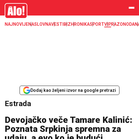
Estrada, poznati, VIP
Alo
NAJNOVIJE
NASLOVNA
VESTI
BIZ
HRONIKA
SPORT
VIP
RAZONODA
N
Dodaj kao željeni izvor na google pretrazi
Estrada
Devojačko veče Tamare Kalinić:
Poznata Srpkinja spremna za
udaju, a evo ko je budući