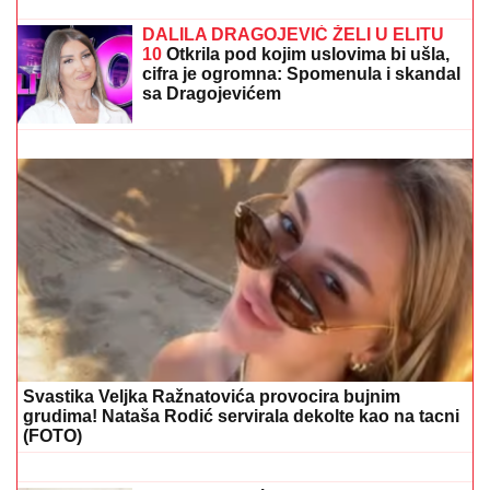
POLICIJA STIGLA U TRŽNI CENTAR ZBOG
SUPRUGE SERGEJA TRIFUNOVIĆA
Saznajemo:
Obezbeđenje hitno reagovalo zbog SUMNJE NA
KRAĐU, pa joj pisali krivičnu prijavu
STRAVIČNA NESREĆA KOD
JASENOVIKA!
Strahuje se da ima
TEŠKO POVREĐENIH, sve vrvi od
policije i Hitne pomoći (FOTO)
"NE UMIRE SE ZA LJUDIMA KOJI SU
PUCALI U TEBE"
Brutalno
oglašavanje Jovane Jeremić 5 dana
nakon veridbe Dragana Stankovića: