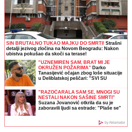
Ana Nikolić uputila PRETNJE Jeleni
Radanović zbog Raleta: "Izvlačiće te iz
Drine i Morave, ku**etino raspala!"
(VIDEO)
FOLK PEVAČICA POSETILA RODNO MESTO NA
KOSOVU
Pokazala kuću u kojoj je odrasla, a malo ko
zna da je pre estrade radila kao NASTAVNICA: "Svaki
put plačem" (VIDEO)
SNEŽANA SAVIĆ ISTA ONA MALINA
IZ "SREĆNIH LJUDI":
Svi u šoku jer se
nije promenila ni posle 30 GODINA!