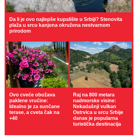
Da li je ovo najlepše kupalište u Srbiji? Stenovita
plaža u srcu kanjona okružena nestvarnom
prirodom
Ovo cveće obožava
Raj na 800 metara
paklene vrućine:
nadmorske visine:
Idealno je za sunčane
Nekadašnji vulkan
terase, a cveta čak na
Ostrvica u srcu Srbije
+40
danas je popularna
turistička destinacija