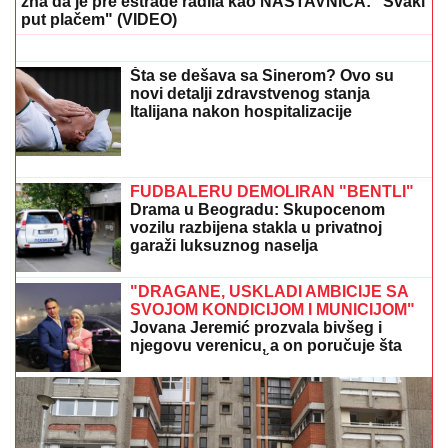
jutros došla da obiđe sina, a on je
TUKAO DO SMRTI! (FOTO, VIDEO)
"KAKAV TO PSIHOPATA MOŽE BITI"
Turčin živeo sa
ženom u stanu u Borči u kojem je ubio Ruskinju:
Isplivali stravični detalji
(FOTO) "AKO JE DETE PAMETNO,
ZNA SE NA KOGA JE - NA TETKU"
Vanja Gudelj podelila objavu o malom
Ilijanu, Anastasija odmah reagovala
"ODSEĆI ĆU TI JEZIK, KUNEM TI SE!"