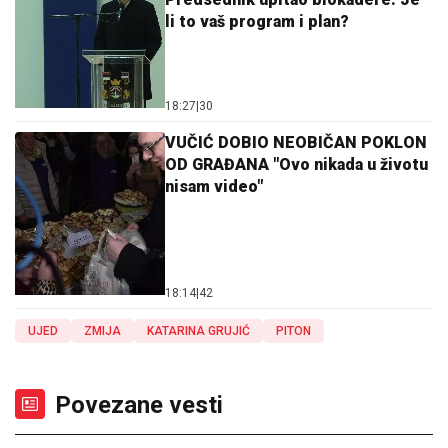
li to vaš program i plan?
18:27
|
30
VUČIĆ DOBIO NEOBIČAN POKLON
OD GRAĐANA "Ovo nikada u životu
nisam video"
18:14
|
42
UJED
ZMIJA
KATARINA GRUJIĆ
PITON
Povezane vesti