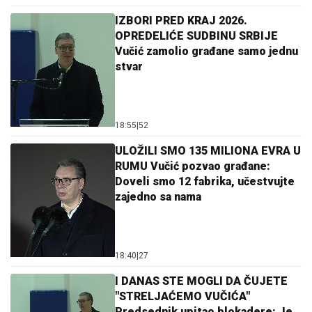
IZBORI PRED KRAJ 2026.
OPREDELIĆE SUDBINU SRBIJE
Vučić zamolio građane samo jednu
stvar
18:55
|
52
ULOŽILI SMO 135 MILIONA EVRA U
RUMU Vučić pozvao građane:
Doveli smo 12 fabrika, učestvujte
zajedno sa nama
18:40
|
27
I DANAS STE MOGLI DA ČUJETE
"STRELJAĆEMO VUČIĆA"
Predsednik upitao blokadere: Je