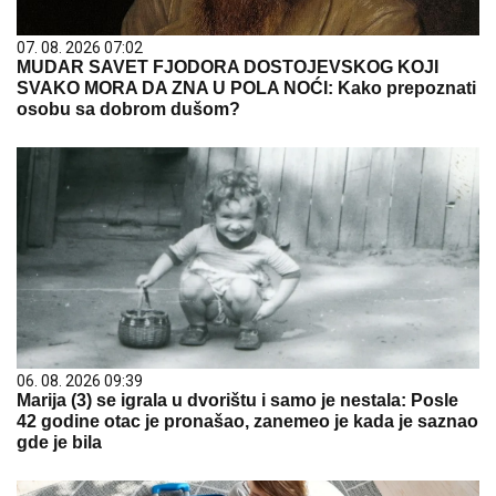
07. 08. 2026 07:02
MUDAR SAVET FJODORA DOSTOJEVSKOG KOJI
SVAKO MORA DA ZNA U POLA NOĆI: Kako prepoznati
osobu sa dobrom dušom?
06. 08. 2026 09:39
Marija (3) se igrala u dvorištu i samo je nestala: Posle
42 godine otac je pronašao, zanemeo je kada je saznao
gde je bila