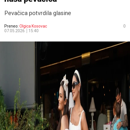
Pevačica potvrdila glasine
Preneo:
Olgica Kosovac
0
07.05.2026.
15:40