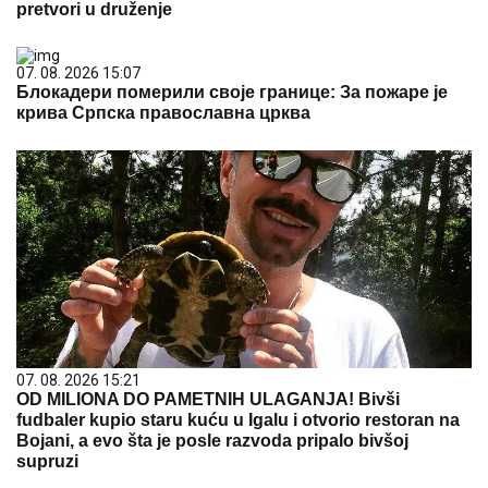
pretvori u druženje
07. 08. 2026 15:07
Блокадери померили своје границе: За пожаре је
крива Српска православна црква
07. 08. 2026 15:21
OD MILIONA DO PAMETNIH ULAGANJA! Bivši
fudbaler kupio staru kuću u Igalu i otvorio restoran na
Bojani, a evo šta je posle razvoda pripalo bivšoj
supruzi