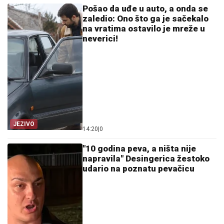
Pošao da uđe u auto, a onda se
zaledio: Ono što ga je sačekalo
na vratima ostavilo je mreže u
neverici!
JEZIVO
14:20
|
0
"10 godina peva, a ništa nije
napravila" Desingerica žestoko
udario na poznatu pevačicu