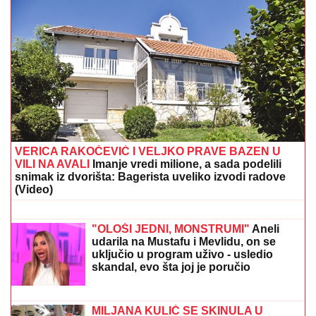
VERICA RAKOČEVIĆ I VELJKO PRAVE BAZEN U
VILI NA AVALI
Imanje vredi milione, a sada podelili
snimak iz dvorišta: Bagerista uveliko izvodi radove
(Video)
I ONA STIŽE U ŠIMANOVCE?!
Muža
javno varala na njegove oči pa
POBEGLA IZ ZEMLJE: Kuća u kojoj je
živela je NAPUŠTENA, a evo šta su svi
odmah videli
"OLOŠI JEDNI, MONSTRUMI"
Aneli
udarila na Mustafu i Mevlidu, on se
uključio u program uživo - usledio