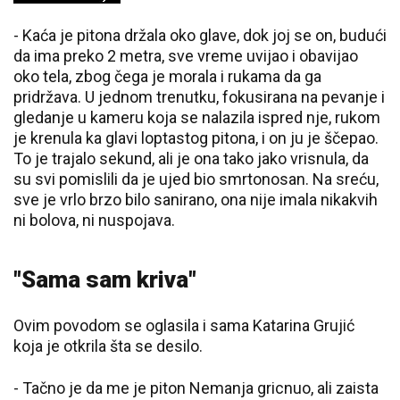
- Kaća je pitona držala oko glave, dok joj se on, budući
da ima preko 2 metra, sve vreme uvijao i obavijao
oko tela, zbog čega je morala i rukama da ga
pridržava. U jednom trenutku, fokusirana na pevanje i
gledanje u kameru koja se nalazila ispred nje, rukom
je krenula ka glavi loptastog pitona, i on ju je ščepao.
To je trajalo sekund, ali je ona tako jako vrisnula, da
su svi pomislili da je ujed bio smrtonosan. Na sreću,
sve je vrlo brzo bilo sanirano, ona nije imala nikakvih
ni bolova, ni nuspojava.
"Sama sam kriva"
Ovim povodom se oglasila i sama Katarina Grujić
koja je otkrila šta se desilo.
- Tačno je da me je piton Nemanja gricnuo, ali zaista