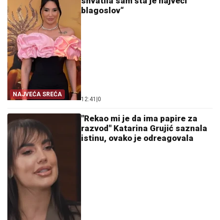
shvatila sam šta je najveći
blagoslov“
NAJVEĆA SREĆA
12:41
|
0
"Rekao mi je da ima papire za
razvod" Katarina Grujić saznala
istinu, ovako je odreagovala