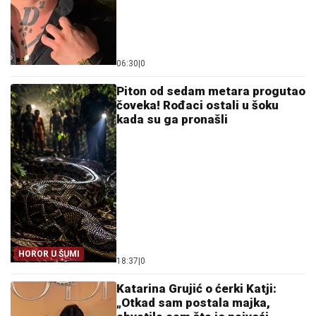
06:30
|
0
Piton od sedam metara progutao
čoveka! Rođaci ostali u šoku
kada su ga pronašli
HOROR U ŠUMI
18:37
|
0
Katarina Grujić o ćerki Katji:
„Otkad sam postala majka,