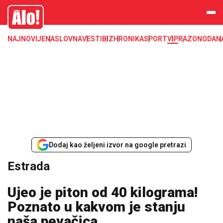
Estrada, poznati, VIP
Alo
NAJNOVIJE
NASLOVNA
VESTI
BIZ
HRONIKA
SPORT
VIP
RAZONODA
N
Dodaj kao željeni izvor na google pretrazi
Estrada
Ujeo je piton od 40 kilograma!
Poznato u kakvom je stanju
naša pevačica