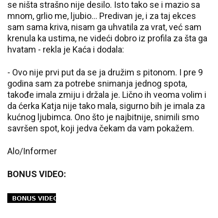
se ništa strašno nije desilo. Isto tako se i mazio sa
mnom, grlio me, ljubio... Predivan je, i za taj ekces
sam sama kriva, nisam ga uhvatila za vrat, već sam
krenula ka ustima, ne videći dobro iz profila za šta ga
hvatam - rekla je Kaća i dodala:
- Ovo nije prvi put da se ja družim s pitonom. I pre 9
godina sam za potrebe snimanja jednog spota,
takođe imala zmiju i držala je. Lično ih veoma volim i
da ćerka Katja nije tako mala, sigurno bih je imala za
kućnog ljubimca. Ono što je najbitnije, snimili smo
savršen spot, koji jedva čekam da vam pokažem.
Alo/Informer
BONUS VIDEO: