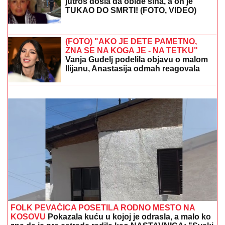
SRPSKOM REPREZENTATIVCU DEMOLIRAN AUTO
Saša Lukić bio u inostranstvu kada su mu polupana
stakla na skupocenom "bentliju"
MESTA ZA STUDIJE NA ENGLESKOM:
FON
raspisao septembarski rok
OVO JE MILKA (82) KOJU JE UBIO
SIN! U
poslednje vreme živela u Domu,