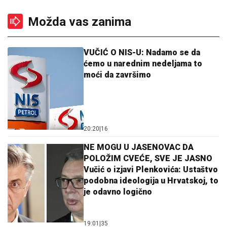
Možda vas zanima
VUČIĆ O NIS-U: Nadamo se da
ćemo u narednim nedeljama to
moći da završimo
20:20
|
16
NE MOGU U JASENOVAC DA
POLOŽIM CVEĆE, SVE JE JASNO
Vučić o izjavi Plenkovića: Ustaštvo
podobna ideologija u Hrvatskoj, to
je odavno logično
19:01
|
35