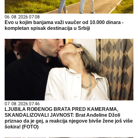
06. 08. 2026 07:08
Evo u kojim banjama važi vaučer od 10.000 dinara -
kompletan spisak destinacija u Srbiji
07. 08. 2026 07:46
LJUBILA ROĐENOG BRATA PRED KAMERAMA,
SKANDALIZOVALI JAVNOST: Brat Anđeline Džoli
priznao da je gej, a reakcija njegove bivše žene još više
šokira! (FOTO)