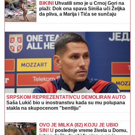
skandal, evo šta joj je poručio
Asminov otac
MUKE ĆUPRIČANA SA VODOM ZA PIĆE:
Cisterne i
bidoni na osam mesta u gradu
MILJANA KULIĆ SE SKINULA U
BIKINI
Uhvatili smo je u Crnoj Gori na
plaži: Dok ona spava Siniša uči Željka
da pliva, a Marija i Tića se sunčaju
(Video)
RUBIO UPOZORIO:
"Evropa mora da
preuzme veći teret sopstvene
odbrane"