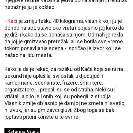
njegove težine Katarina jedva borila sa njim, trenutak
nepažnje ju je koštao.
-
Kaći
je zmiju tešku 40 kilograma, vlasnik koji ju je
doneo na set, stavio oko vrata i objasnio joj kako da
je drži i kako da se ponaša sa njom. Odmah je rekla
da joj je gmizavac pretežak, ali se borila sve vreme
tokom ponavljanja scena - ispričao je izvor koji se
našao na licu mesta.
Kako je dalje rekao, za razliku od Kaće koja se ni na
sekund nije uplašila, svi ostali, uključujući i
kamermane, scenariste, frizere, šminkere,
organizatore..., prepali su se od straha. Neki su i
vrištali, a bilo je i onih koji su pobegli iz studija.
Vlasnik zmije objasnio je da njoj ne smeta ni svetlo,
ni zvuk, jer su gmizavci gluvi. Zbog toga se baš
loptasti pitoni koriste u te svrhe: