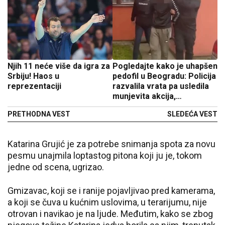
Njih 11 neće više da igra za
Pogledajte kako je uhapšen
Srbiju! Haos u
pedofil u Beogradu: Policija
reprezentaciji
razvalila vrata pa usledila
munjevita akcija,
iskorišćavao devojčicu (12)
PRETHODNA VEST
SLEDEĆA VEST
(VIDEO)
Katarina Grujić je za potrebe snimanja spota za novu
pesmu unajmila loptastog pitona koji ju je, tokom
jedne od scena, ugrizao.
Gmizavac, koji se i ranije pojavljivao pred kamerama,
a koji se čuva u kućnim uslovima, u terarijumu, nije
otrovan i navikao je na ljude. Međutim, kako se zbog