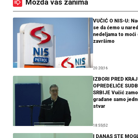
Možda vas zanima
VUČIĆ O NIS-U: N
se da ćemo u nare
nedeljama to moći 
završimo
20:20
|
16
IZBORI PRED KRAJ
OPREDELIĆE SUDB
SRBIJE Vučić zamo
građane samo jedn
stvar
18:55
|
52
I DANAS STE MOGL