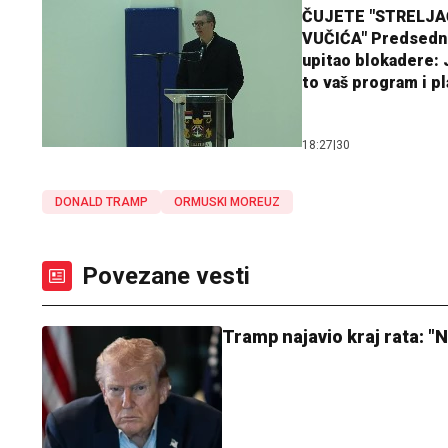
ČUJETE "STRELJ
VUČIĆA" Predsedn
upitao blokadere: J
to vaš program i p
18:27
|
30
DONALD TRAMP
ORMUSKI MOREUZ
Povezane vesti
Tramp najavio kraj rata: "