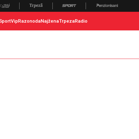
Sport
Vip
Razonoda
Najžena
Trpeza
Radio