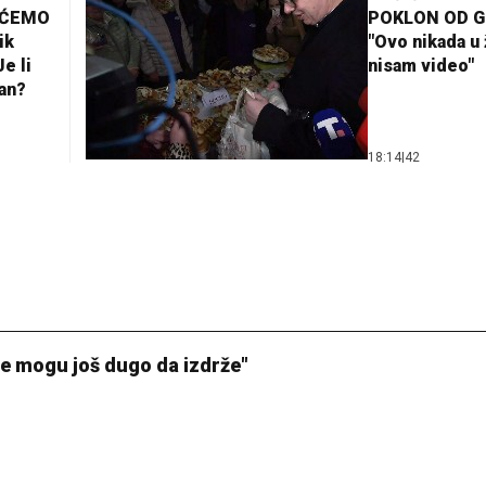
AĆEMO
POKLON OD 
ik
"Ovo nikada u 
e li
nisam video"
lan?
18:14
|
42
Ne mogu još dugo da izdrže"