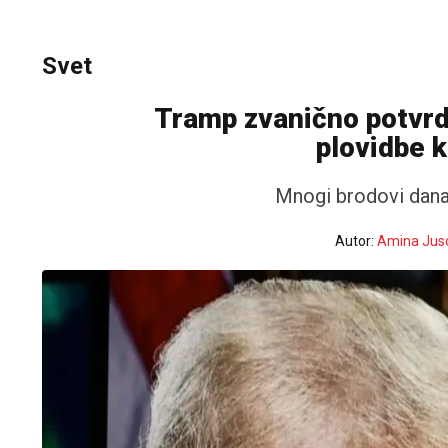
Svet
Tramp zvanično potvrdi
plovidbe 
Mnogi brodovi dana
Autor:
Amina Jus