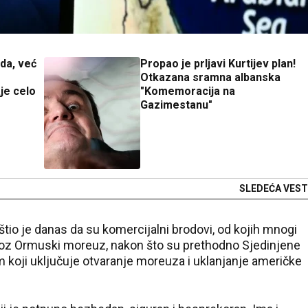
da, već
Propao je prljavi Kurtijev plan!
Otkazana sramna albanska
je celo
"Komemoracija na
Gazimestanu"
SLEDEĆA VEST
io je danas da su komercijalni brodovi, od kojih mnogi
kroz Ormuski moreuz, nakon što su prethodno Sjedinjene
 koji uključuje otvaranje moreuza i uklanjanje američke