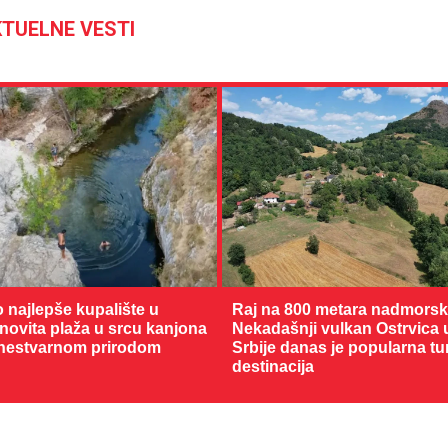
TUELNE VESTI
27 °C
o najlepše kupalište u
Raj na 800 metara nadmorske
Loznica
enovita plaža u srcu kanjona
Nekadašnji vulkan Ostrvica 
nestvarnom prirodom
Srbije danas je popularna tu
destinacija