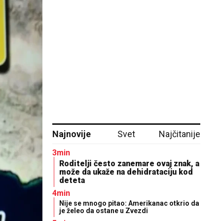
Najnovije
Svet
Najčitanije
3min
Roditelji često zanemare ovaj znak, a
može da ukaže na dehidrataciju kod
deteta
4min
Nije se mnogo pitao: Amerikanac otkrio da
je želeo da ostane u Zvezdi