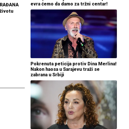
evra ćemo da damo za tržni centar!
GRAĐANA
životu
Pokrenuta peticija protiv Dina Merlina!
Nakon haosa u Sarajevu traži se
zabrana u Srbiji