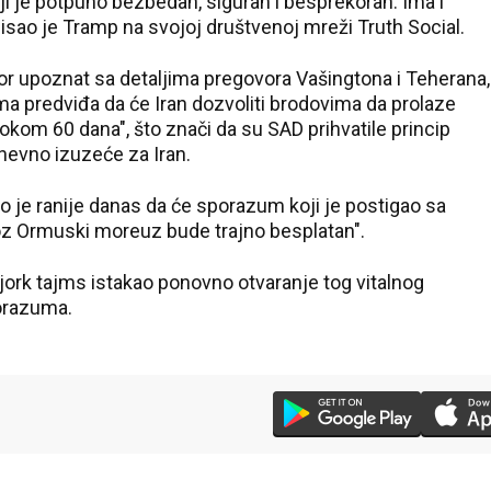
ji je potpuno bezbedan, siguran i besprekoran. Ima i
pisao je Tramp na svojoj društvenoj mreži Truth Social.
or upoznat sa detaljima pregovora Vašingtona i Teherana,
a predviđa da će Iran dozvoliti brodovima da prolaze
om 60 dana", što znači da su SAD prihvatile princip
nevno izuzeće za Iran.
 je ranije danas da će sporazum koji je postigao sa
roz Ormuski moreuz bude trajno besplatan".
jork tajms istakao ponovno otvaranje tog vitalnog
orazuma.