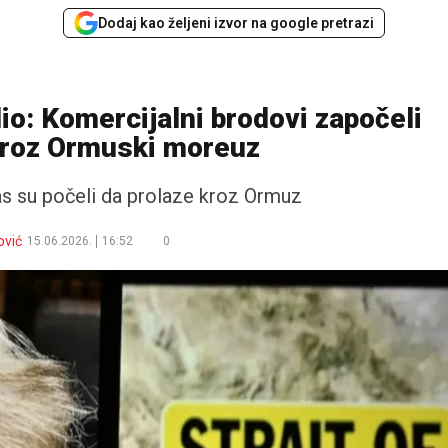
Dodaj kao željeni izvor na google pretrazi
o: Komercijalni brodovi započeli
kroz Ormuski moreuz
s su počeli da prolaze kroz Ormuz
ović
15.06.2026.
16:52
0