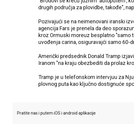
"Brodovi se kreću južnim 'autoputem', ko
drugih područja za plovidbe, takođe", na
Pozivajući se na neimenovani iranski izv
agencija Fars je prenela da deo sporazum
kroz Ormuski moreuz besplatno "samo tok
uvođenja carina, osiguravajći samo 60-d
Američki predsednik Donald Tramp izjavio
Iranom "na kraju obezbediti da prolaz k
Tramp je u telefonskom intervjuu za Nju
plovnog puta kao ključno dostignuće sp
Pratite nas i putem iOS i android aplikacije