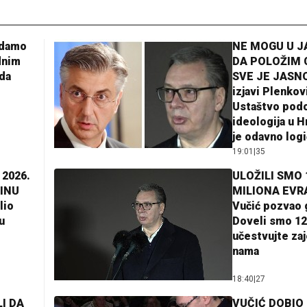
adamo
NE MOGU U 
dnim
DA POLOŽIM 
da
SVE JE JASNO
izjavi Plenkov
Ustaštvo pod
ideologija u H
je odavno log
19:01
|
35
 2026.
ULOŽILI SMO 
INU
MILIONA EVR
lio
Vučić pozvao 
u
Doveli smo 12
učestvujte za
nama
18:40
|
27
I DA
VUČIĆ DOBIO