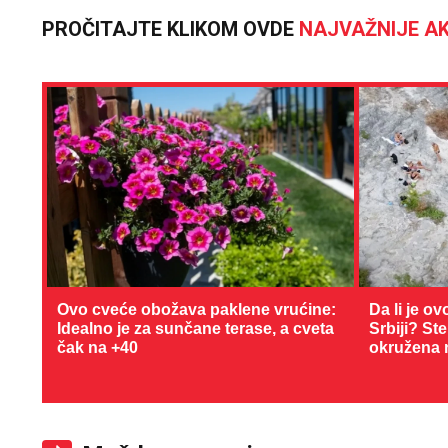
PROČITAJTE KLIKOM OVDE
NAJVAŽNIJE AK
Ovo cveće obožava paklene vrućine:
Da li je ov
Idealno je za sunčane terase, a cveta
Srbiji? St
čak na +40
okružena 