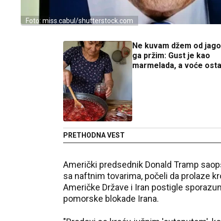
Foto: miss.cabul/shutterstock.com
Ne kuvam džem od jago
ga pržim: Gust je kao
marmelada, a voće osta
PRETHODNA VEST
Američki predsednik Donald Tramp saopšt
sa naftnim tovarima, počeli da prolaze 
Američke Države i Iran postigle sporazum
pomorske blokade Irana.