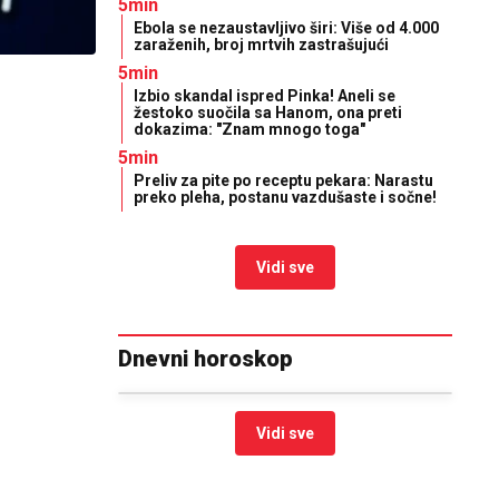
5min
Ebola se nezaustavljivo širi: Više od 4.000
zaraženih, broj mrtvih zastrašujući
5min
Izbio skandal ispred Pinka! Aneli se
žestoko suočila sa Hanom, ona preti
dokazima: "Znam mnogo toga"
5min
Preliv za pite po receptu pekara: Narastu
preko pleha, postanu vazdušaste i sočne!
Vidi sve
Dnevni horoskop
Vidi sve