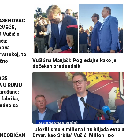
JASENOVAC
CVEĆE,
 Vučić o
ića:
obna
rvatskoj, to
Vučić na Manjači: Pogledajte kako je
ično
dočekan predsednik
135
A U RUMU
građane:
 fabrika,
jedno sa
"Uložili smo 4 miliona i 10 hiljada evra u
 NEOBIČAN
Drvar, kao Srbija" Vučić: Milion i po