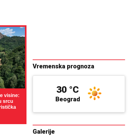
Vremenska prognoza
30 °C
 visine:
Beograd
u srcu
ristička
Galerije