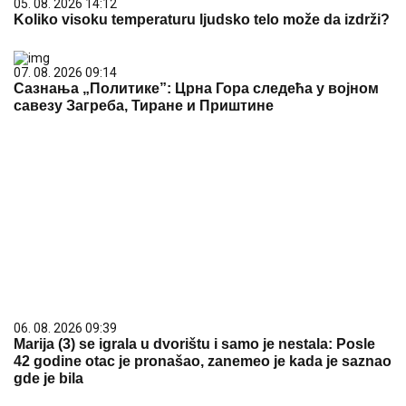
05. 08. 2026 14:12
Koliko visoku temperaturu ljudsko telo može da izdrži?
07. 08. 2026 09:14
Сазнања „Политике”: Црна Гора следећа у војном
савезу Загреба, Тиране и Приштине
06. 08. 2026 09:39
Marija (3) se igrala u dvorištu i samo je nestala: Posle
42 godine otac je pronašao, zanemeo je kada je saznao
gde je bila