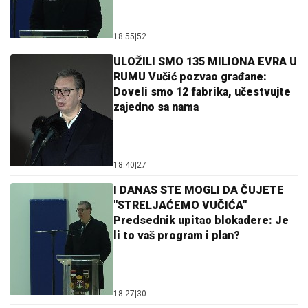
18:55
|
52
ULOŽILI SMO 135 MILIONA EVRA U
RUMU Vučić pozvao građane:
Doveli smo 12 fabrika, učestvujte
zajedno sa nama
18:40
|
27
I DANAS STE MOGLI DA ČUJETE
"STRELJAĆEMO VUČIĆA"
Predsednik upitao blokadere: Je
li to vaš program i plan?
18:27
|
30