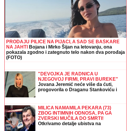
PRODAJU PILIĆE NA PIJACI, A SAD SE BAŠKARE
NA JAHTI
Bojana i Mirko Šijan na letovanju, ona
pokazala zgodno i zategnuto telo nakon dva porođaja
(FOTO)
Open AI ukida ograničenje tekstualnih
poruka za besplatni Chat GPT
"DEVOJKA JE RADNICA U
NJEGOVOJ FIRMI, PRAVI BUREKE"
Jovana Jeremić neće više da ćuti,
progovorila o Draganu Stankoviću i
veridbi: "Poklanjam mu titulu bivšeg
dečka JJ"