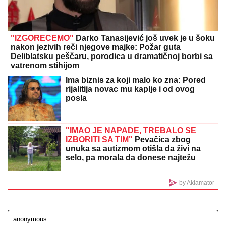
(FOTO) "AKO JE DETE PAMETNO, ZNA SE NA KOGA
JE - NA TETKU"
Vanja Gudelj podelila objavu o
malom Ilijanu, Anastasija odmah reagovala
"Celo selo je strepelo od njega, niko
nije smeo ni preko livade da mu priđe:
Potresne reči porodice nakon presude
Jovanovom ubici
DROGIRAN IZAZVAO SUDAR, JEDNA
OSOBA POGINULA
Vozač iz Novog