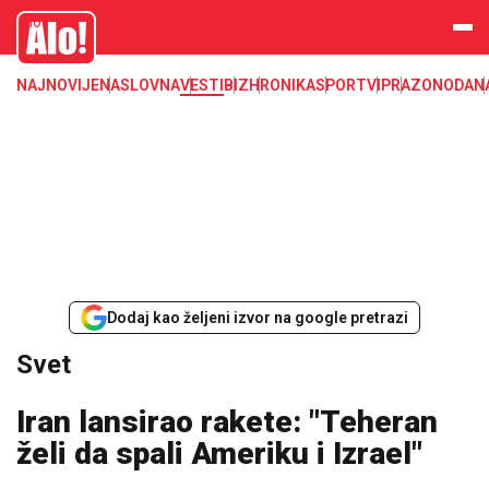
Svet, Ruske vesti, Planeta, Region
Alo
NAJNOVIJE
NASLOVNA
VESTI
BIZ
HRONIKA
SPORT
VIP
RAZONODA
N
Dodaj kao željeni izvor na google pretrazi
Svet
Iran lansirao rakete: "Teheran
želi da spali Ameriku i Izrael"