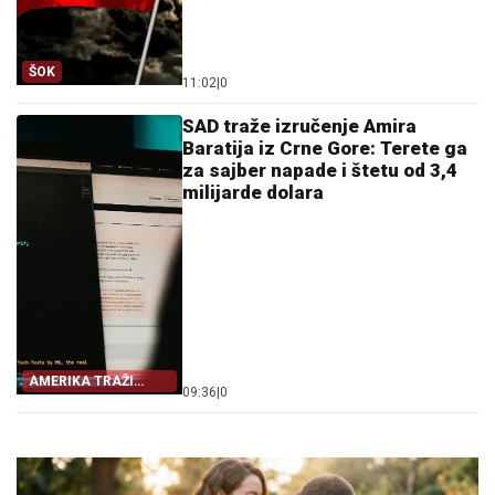
ŠOK
11:02
|
0
SAD traže izručenje Amira
Baratija iz Crne Gore: Terete ga
za sajber napade i štetu od 3,4
milijarde dolara
AMERIKA TRAŽI
09:36
|
0
IZRUČENJE