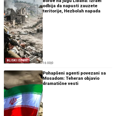
Borbe na jugu Libana: Izrael
odbija da napusti zauzete
teritorije, Hezbolah napada
BLISKI ISTOK!
16:00
|
0
Pohapšeni agenti povezani sa
Mosadom: Teheran objavio
dramatične vesti