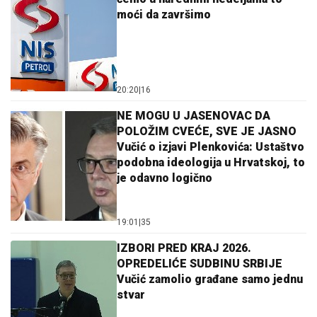
moći da završimo
20:20
|
16
NE MOGU U JASENOVAC DA
POLOŽIM CVEĆE, SVE JE JASNO
Vučić o izjavi Plenkovića: Ustaštvo
podobna ideologija u Hrvatskoj, to
je odavno logično
19:01
|
35
IZBORI PRED KRAJ 2026.
OPREDELIĆE SUDBINU SRBIJE
Vučić zamolio građane samo jednu
stvar