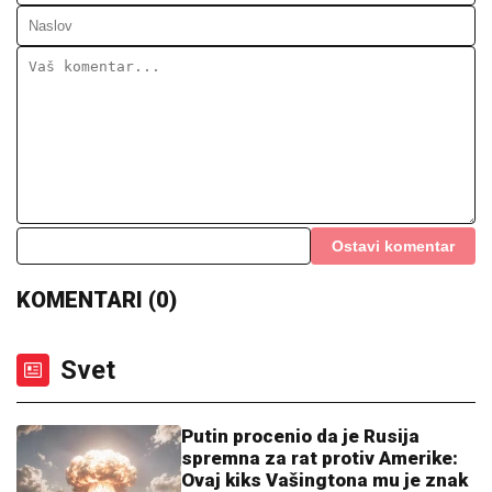
Pazara uhapšen u Ulcinju: U nesreći
dvoje povređeno
Hasan Dudić pre Zlate voleo Ljiljanu iz Sarajeva, a
onda usledila VELIKA TRAGEDIJA: Nije mogao ni da
naslutio ŠTA ĆE SEBI URADITI: "To sam kasnije
saznao"
RODRI I BARSELONA - BLIZU JE:
Katalonci spremili ponudu Mančester
sitiju