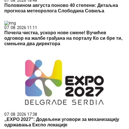
07. 08. 2026 18:48
Половином августа поново 40 степени: Детаљна
прогноза метеоролога Слободана Совиља
07. 08. 2026 11:11
Почела чистка, ускоро нове смене! Вучићев
одговор на жалбе грађана на порталу Ко си бре ти,
смењена два директора
07. 08. 2026 17:38
,,ЕXPO 2027″: Додељени уговори за механизацију
одржавања Експо локације