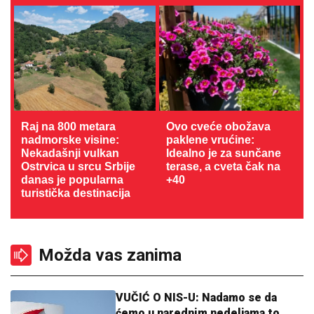
Raj na 800 metara
Ovo cveće obožava
nadmorske visine:
paklene vrućine:
Nekadašnji vulkan
Idealno je za sunčane
Ostrvica u srcu Srbije
terase, a cveta čak na
danas je popularna
+40
turistička destinacija
Možda vas zanima
VUČIĆ O NIS-U: Nadamo se da
ćemo u narednim nedeljama to