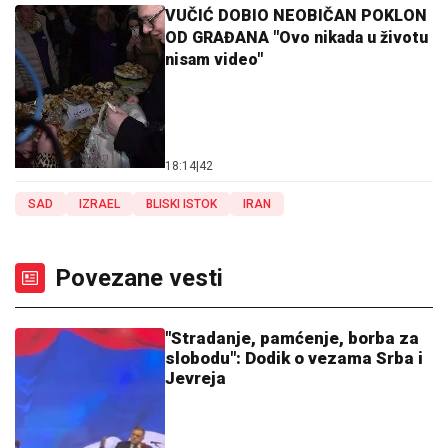
VUČIĆ DOBIO NEOBIČAN POKLON
OD GRAĐANA "Ovo nikada u životu
nisam video"
18:14
|
42
SAD
IZRAEL
BLISKI ISTOK
IRAN
Povezane vesti
"Stradanje, pamćenje, borba za
slobodu": Dodik o vezama Srba i
Jevreja