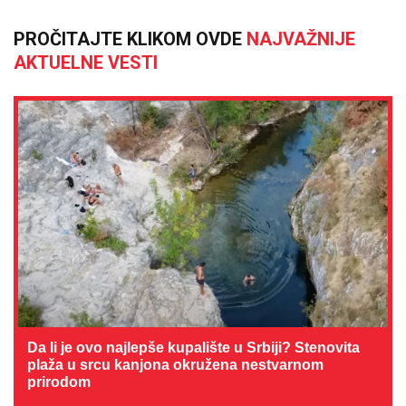
PROČITAJTE KLIKOM OVDE
NAJVAŽNIJE
AKTUELNE VESTI
Da li je ovo najlepše kupalište u Srbiji? Stenovita
plaža u srcu kanjona okružena nestvarnom
prirodom