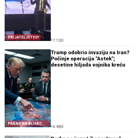
PRIJATELJSTVO!
17:12
|
0
Tramp odobrio invaziju na Iran?
Počinje operacija "Astek";
desetine hiljada vojnika kreću
PAKAO NA BLISKOM
16:48
|
0
ISTOKU!