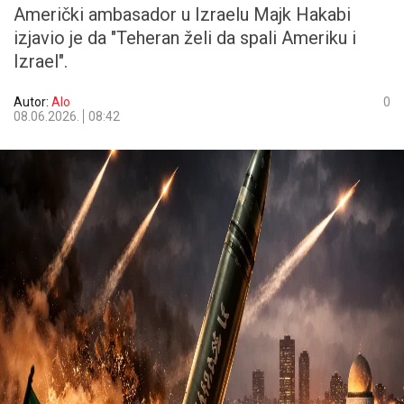
Američki ambasador u Izraelu Majk Hakabi
izjavio je da "Teheran želi da spali Ameriku i
Izrael".
Autor:
Alo
0
08.06.2026.
08:42