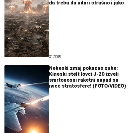
"NJU TREBA LEČITI"
Marija Kulić se
oglasila nakon pomirenja Miljane i
Zole: Pokazala kakve poruke dobija i
otkrila sve o njihovom odnosu
"IZGOREĆEMO"
Darko Tanasijević još uvek je u šoku
nakon jezivih reči njegove majke: Požar guta
Deliblatsku peščaru, porodica u dramatičnoj borbi sa
vatrenom stihijom
Ima biznis za koji malo ko zna: Pored
rijalitija novac mu kaplje i od ovog
posla