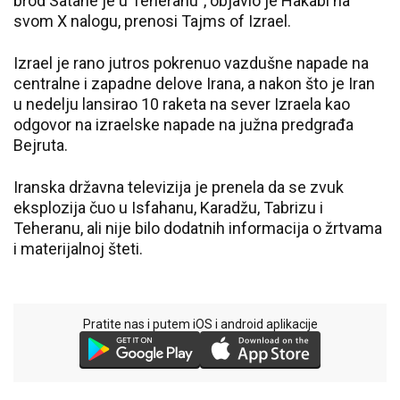
brod Satane je u Teheranu", objavio je Hakabi na
svom X nalogu, prenosi Tajms of Izrael.
Izrael je rano jutros pokrenuo vazdušne napade na
centralne i zapadne delove Irana, a nakon što je Iran
u nedelju lansirao 10 raketa na sever Izraela kao
odgovor na izraelske napade na južna predgrađa
Bejruta.
Iranska državna televizija je prenela da se zvuk
eksplozija čuo u Isfahanu, Karadžu, Tabrizu i
Teheranu, ali nije bilo dodatnih informacija o žrtvama
i materijalnoj šteti.
Pratite nas i putem iOS i android aplikacije