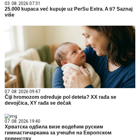
03. 08. 2026 07:31
25.000 kupaca već kupuje uz PerSu Extra. A ti? Saznaj
više
07. 08. 2026 09:47
Čiji hromozom određuje pol deteta? XX rađa se
devojčica, XY rađa se dečak
07. 08. 2026 19:40
Хрватска одбила визе водећим руским
гимнастичаркама за учешће на Европском
првенству