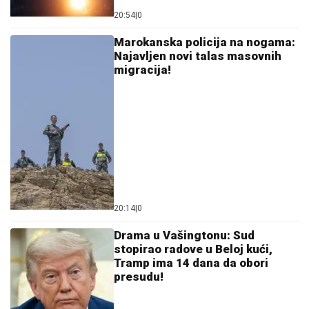
"IMAO JE NAPADE, TREBALO SE
IZBORITI SA TIM"
Pevačica zbog
unuka sa autizmom otišla da živi na
selo, pa morala da donese najtežu
odluku: "Postao je agresivan"
by Aklamator