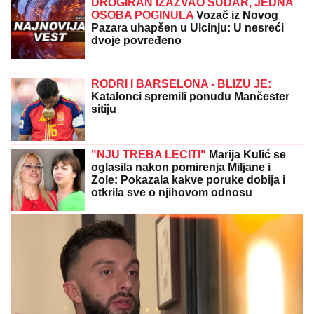
VATRENA STIHIJA POD KONTROLOM:
Vatrogasci
morali ponovo da gase na brdu iznad sela Luka kod
Trebinja
"Jedini je rekao "NEĆU NIKAD!"
Jovana Jeremić ZAPLAKALA pred
kamerama ZBOG BIZNISMENA: Javno
je PONIZIO, a onda potezom iznenadio
javnost!
LANČANI SUDAR NA GAZELI
Jedna
osoba odmah prevezena u bolnicu,
stvaraju se gužve