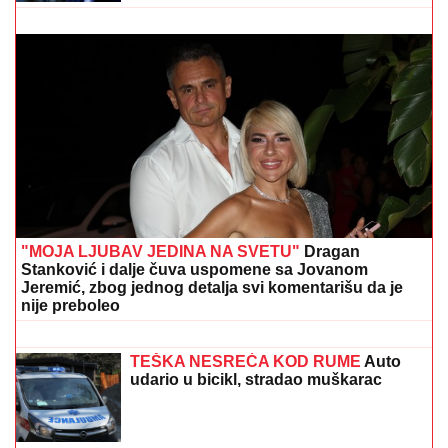
"DOLAZILA JE KOD NJEGA"
Aneli Ahmić DOBILA
PREPISKE Filipa Đukića i bivše cimerke, mislili da
niko neće saznati: "SVE DOĐE DO MENE!"
MILICA NAMAMILA PEKARA (73)
ZBOG INTIMNIH ODNOSA, PA GA
ZVERSKI MUČILA DO SMRTI!
Otkrivamo detalje ubistva na
Karaburmi koji LEDE KRV: Izdahnuo u
najgorim mukama dok su ga
ČEKA DETE SA LJUBAVNICOM
Ana
osumnjičeni pljačkali
Radulović bez dlake na jeziku o
pevaču koji je ostavio ženu i decu:
"Ježim se od toga"