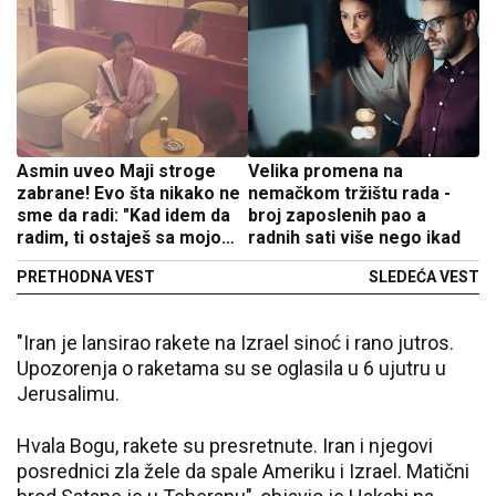
Asmin uveo Maji stroge
Velika promena na
zabrane! Evo šta nikako ne
nemačkom tržištu rada -
sme da radi: "Kad idem da
broj zaposlenih pao a
radim, ti ostaješ sa mojom
radnih sati više nego ikad
sestrom"
PRETHODNA VEST
SLEDEĆA VEST
"Iran je lansirao rakete na Izrael sinoć i rano jutros.
Upozorenja o raketama su se oglasila u 6 ujutru u
Jerusalimu.
Hvala Bogu, rakete su presretnute. Iran i njegovi
posrednici zla žele da spale Ameriku i Izrael. Matični