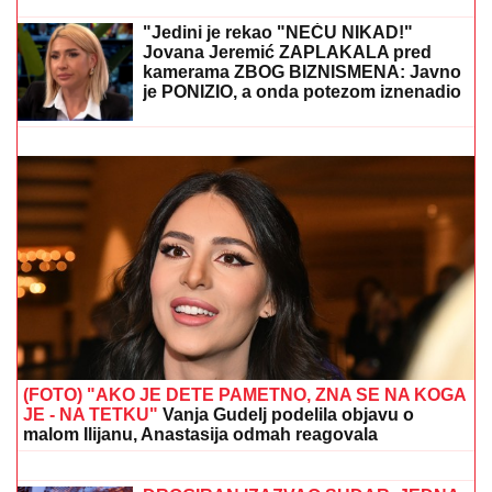
"MOJA LJUBAV JEDINA NA SVETU"
Dragan
Stanković i dalje čuva uspomene sa Jovanom
Jeremić, zbog jednog detalja svi komentarišu da je
nije preboleo
PLANIRAO UBISTVO, POMAGALA MU
MAJKA?
Optužnica protiv Koste M.
(20) i Olgice M. (50) iz Beograda
TEŠKA NESREĆA KOD RUME
Auto
udario u bicikl, stradao muškarac