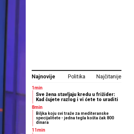
Najnovije
Politika
Najčitanije
1min
Sve žena stavljaju kredu u frižider:
Kad čujete razlog i vi ćete to uraditi
8min
Biljka koju svi traže za mediteranske
specijalitete - jedna tegla košta čak 800
dinara
11min