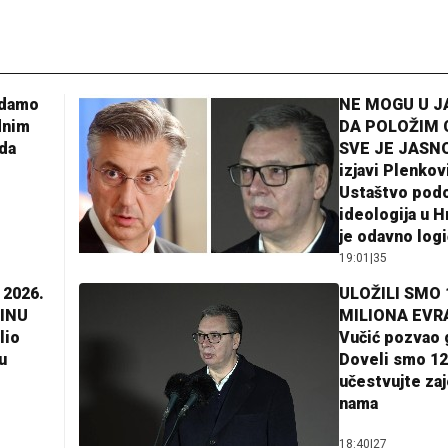
adamo
NE MOGU U 
dnim
DA POLOŽIM 
da
SVE JE JASNO
izjavi Plenkov
Ustaštvo pod
ideologija u H
je odavno log
19:01
|
35
 2026.
ULOŽILI SMO 
INU
MILIONA EVR
lio
Vučić pozvao 
u
Doveli smo 12
učestvujte za
nama
18:40
|
27