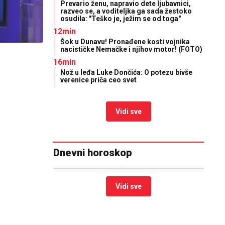
Prevario ženu, napravio dete ljubavnici,
razveo se, a voditeljka ga sada žestoko
osudila: "Teško je, ježim se od toga"
12min
Šok u Dunavu! Pronađene kosti vojnika
nacističke Nemačke i njihov motor! (FOTO)
16min
Nož u leđa Luke Dončića: O potezu bivše
verenice priča ceo svet
Vidi sve
Dnevni horoskop
Vidi sve