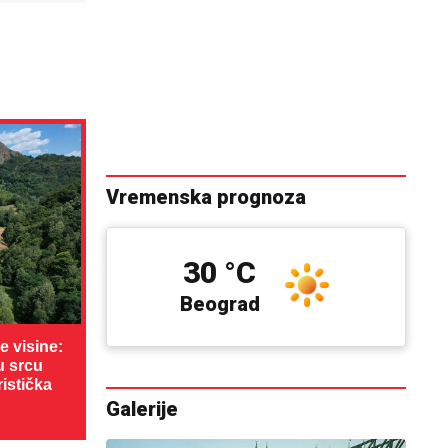
Vremenska prognoza
30 °C
Beograd
 visine:
u srcu
ristička
Galerije