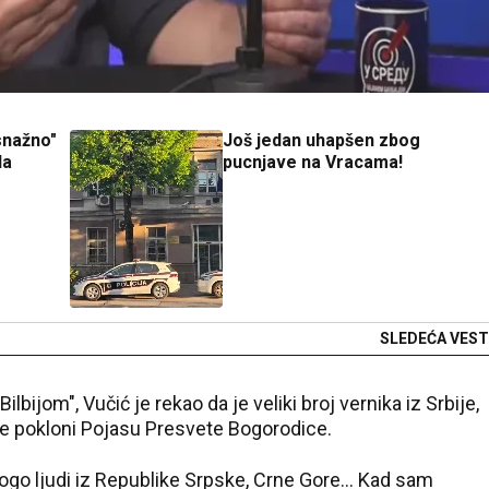
snažno"
Još jedan uhapšen zbog
la
pucnjave na Vracama!
SLEDEĆA VEST
bijom", Vučić je rekao da je veliki broj vernika iz Srbije,
se pokloni Pojasu Presvete Bogorodice.
mnogo ljudi iz Republike Srpske, Crne Gore... Kad sam