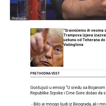
Printskrin
"Sravnićemo ih veoma 
Trampova izjava izazva
uzbunu od Teherana do
Vašingtona
PRETHODNA VEST
Gostujući u emisiji "U sredu sa Bojanom Bil
Republike Srpske i Crne Gore došao da 
- Bilo je mnogo ljudi iz Beograda, ali i 