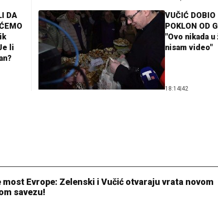
I DA
VUČIĆ DOBIO
AĆEMO
POKLON OD 
ik
"Ovo nikada u 
e li
nisam video"
lan?
18:14
|
42
 most Evrope: Zelenski i Vučić otvaraju vrata novom
om savezu!