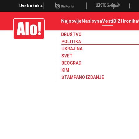
Uvek u toku.
Najnovije
Naslovna
Vesti
BIZ
Hronika
Alo
DRUŠTVO
POLITIKA
UKRAJINA
SVET
BEOGRAD
KIM
ŠTAMPANO IZDANJE