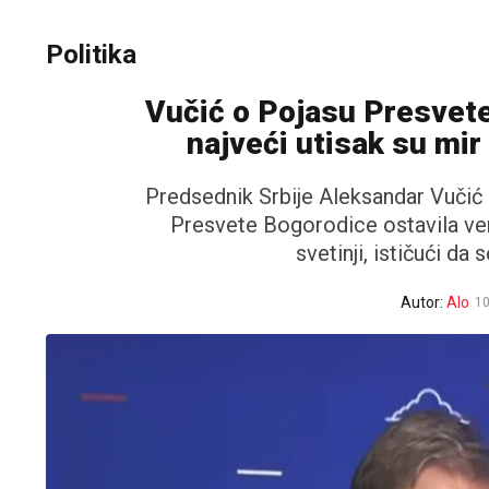
Politika
Vučić o Pojasu Presvete
najveći utisak su mir 
Predsednik Srbije Aleksandar Vučić i
Presvete Bogorodice ostavila vera
svetinji, ističući da 
Autor:
Alo
10