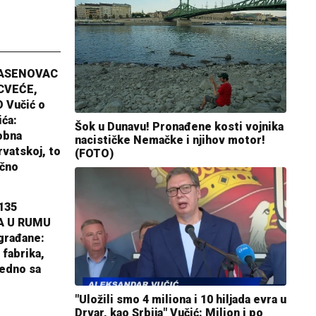
JASENOVAC
CVEĆE,
 Vučić o
ića:
Šok u Dunavu! Pronađene kosti vojnika
obna
nacističke Nemačke i njihov motor!
rvatskoj, to
(FOTO)
ično
135
A U RUMU
građane:
 fabrika,
jedno sa
"Uložili smo 4 miliona i 10 hiljada evra u
Drvar, kao Srbija" Vučić: Milion i po