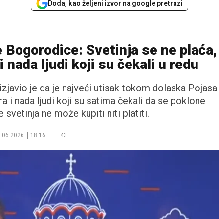
Dodaj kao željeni izvor na google pretrazi
 Bogorodice: Svetinja se ne plaća,
i nada ljudi koji su čekali u redu
zjavio je da je najveći utisak tokom dolaska Pojasa
 i nada ljudi koji su satima čekali da se poklone
se svetinja ne može kupiti niti platiti.
.06.2026.
18:16
43