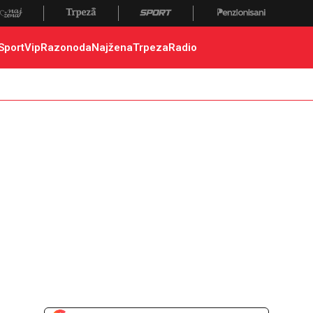
Sport
Vip
Razonoda
Najžena
Trpeza
Radio