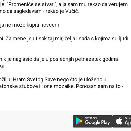
e: "Promeniće se stvari", a ja sam mu rekao da verujem
lno da sagledavam - rekao je Vučić.
nja ne može kupiti novcem.
. Za mene je utisak taj mir, želja i nada s kojima su ljudi
k je naglasio da je u poslednjih petnaestak godina
ka.
ožili u Hram Svetog Save nego što je uloženo u
betonske stubove ili one mozaike. Ponosan sam na to -