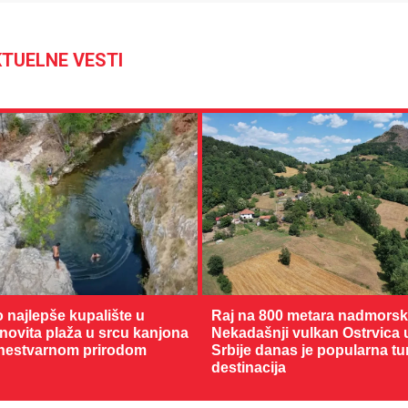
TUELNE VESTI
27 °C
Loznica
o najlepše kupalište u
Raj na 800 metara nadmorske
enovita plaža u srcu kanjona
Nekadašnji vulkan Ostrvica 
nestvarnom prirodom
Srbije danas je popularna tu
destinacija