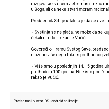
razgovarao s ocem Jefremom, rekao mi j
u Boga, ali da neke stvari moram raciona
Predsednik Srbije istakao je da se sveti
- Svetinja se ne plaća, ne može da se kupi
čekali u redu - rekao je Vučić.
Govoreći o Hramu Svetog Save, predsedni
uloženo više nego tokom prethodnog ve
- Više smo u poslednjih 14, 15 godina ul
prethodnih 100 godina. Nije isto podići 
rekao je Vučić.
Pratite nas i putem iOS i android aplikacije