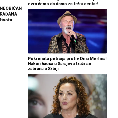
evra ćemo da damo za tržni centar!
 NEOBIČAN
GRAĐANA
životu
Pokrenuta peticija protiv Dina Merlina!
Nakon haosa u Sarajevu traži se
zabrana u Srbiji