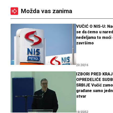
Možda vas zanima
VUČIĆ O NIS-U: N
se da ćemo u nare
nedeljama to moći 
završimo
20:20
|
16
IZBORI PRED KRAJ
OPREDELIĆE SUDB
SRBIJE Vučić zamo
građane samo jedn
stvar
18:55
|
52