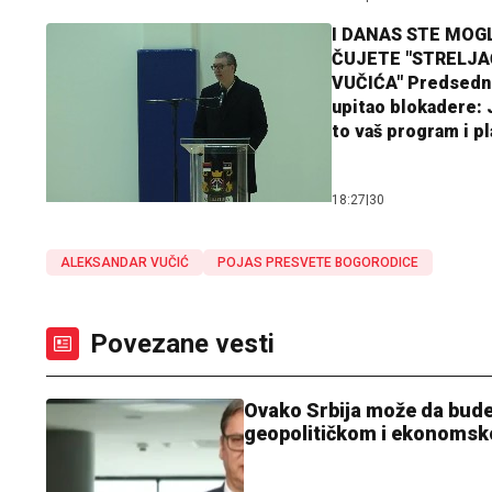
I DANAS STE MOGL
ČUJETE "STRELJ
VUČIĆA" Predsedn
upitao blokadere: J
to vaš program i p
18:27
|
30
ALEKSANDAR VUČIĆ
POJAS PRESVETE BOGORODICE
Povezane vesti
Ovako Srbija može da bude
geopolitičkom i ekonomsk