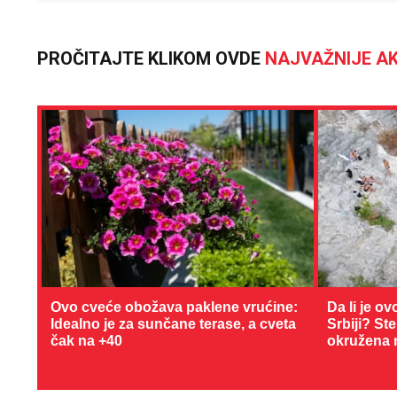
PROČITAJTE KLIKOM OVDE
NAJVAŽNIJE AK
Ovo cveće obožava paklene vrućine:
Da li je ov
Idealno je za sunčane terase, a cveta
Srbiji? St
čak na +40
okružena 