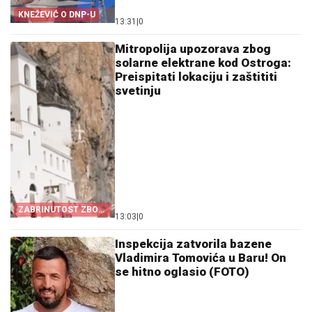
KNEŽEVIĆ O DNP-U
13:31
|
0
Mitropolija upozorava zbog
solarne elektrane kod Ostroga:
Preispitati lokaciju i zaštititi
svetinju
ZABRINUTOST ZBOG
13:03
|
0
OSTROGA
Inspekcija zatvorila bazene
Vladimira Tomovića u Baru! On
se hitno oglasio (FOTO)