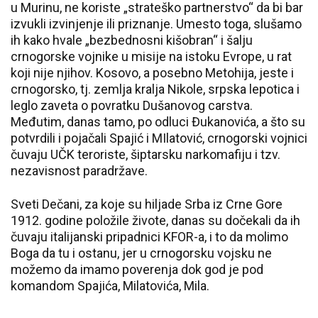
u Murinu, ne koriste „strateško partnerstvo“ da bi bar
izvukli izvinjenje ili priznanje. Umesto toga, slušamo
ih kako hvale „bezbednosni kišobran“ i šalju
crnogorske vojnike u misije na istoku Evrope, u rat
koji nije njihov. Kosovo, a posebno Metohija, jeste i
crnogorsko, tj. zemlja kralja Nikole, srpska lepotica i
leglo zaveta o povratku Dušanovog carstva.
Međutim, danas tamo, po odluci Đukanovića, a što su
potvrdili i pojačali Spajić i MIlatović, crnogorski vojnici
čuvaju UČK teroriste, šiptarsku narkomafiju i tzv.
nezavisnost paradržave.
Sveti Dečani, za koje su hiljade Srba iz Crne Gore
1912. godine položile živote, danas su dočekali da ih
čuvaju italijanski pripadnici KFOR-a, i to da molimo
Boga da tu i ostanu, jer u crnogorsku vojsku ne
možemo da imamo poverenja dok god je pod
komandom Spajića, Milatovića, Mila.