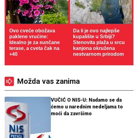
Ovo cveće obožava
Da li je ovo najlepše
paklene vrućine:
kupalište u Srbiji?
Idealno je za sunčane
Stenovita plaža u srcu
terase, a cveta čak na
kanjona okružena
+40
nestvarnom prirodom
Možda vas zanima
VUČIĆ O NIS-U: Nadamo se da
ćemo u narednim nedeljama to
moći da završimo