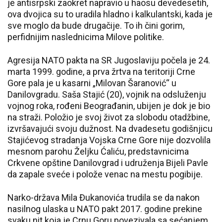
je antisrpski zaokret napravio u haosu devedesetih,
ova dvojica su to uradila hladno i kalkulantski, kada je
sve moglo da bude drugačije. To ih čini gorim,
perfidnijim naslednicima Milove politike.
Agresija NATO pakta na SR Jugoslaviju počela je 24.
marta 1999. godine, a prva žrtva na teritoriji Crne
Gore pala je u kasarni „Milovan Šaranović“ u
Danilovgradu. Saša Stajić (20), vojnik na odsluženju
vojnog roka, rođeni Beograđanin, ubijen je dok je bio
na straži. Položio je svoj život za slobodu otadžbine,
izvršavajući svoju dužnost. Na dvadesetu godišnjicu
Stajićevog stradanja Vojska Crne Gore nije dozvolila
mesnom parohu Željku Ćaliću, predstavnicima
Crkvene opštine Danilovgrad i udruženja Bijeli Pavle
da zapale sveće i polože venac na mestu pogibije.
Narko-država Mila Đukanovića trudila se da nakon
nasilnog ulaska u NATO pakt 2017. godine prekine
svaku nit koja je Crnu Goru povezivala sa sećanjem