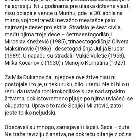
na agresiju. Ni u godinama pre ulaska državne vlasti
nisu polagale vence u Murinu, gde je 30. aprila na
mirno, vojnostrateški nevažno mestašce palo
najmanje deset projektila. Stradalo je šest civila,
među njima troje dece – četrnaestogodišnji
Miroslav Knežević (1985), trinaestogodišnja Olivera
Maksimović (1986) i desetogodišnja Julija Brudar
(1989). U napadu su stradali i Vukić Vuletić (1953),
Milka Kočanović (1930) i Manojlo Komatina (1927).
Za Mila Đukanovića i njegove ove žrtve nisu ni
postojale i to je, u neku ruku, bilo u redu. Ne bi bilo u
redu da ustaša roni krokodilske suze nad srpskim
žrtvama, dok istovremeno pljuje po njima uvlačeći se
okupatoru. Upravo to rade Spajić i Milatović, zato i
jeste toliko neljudski.
Obećavali su mnogo, zamajavali i lagali. Sada – ćute.
Ne traže reviziju članstva, ne pokreću pitanje zločina