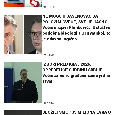
20:20
|
16
NE MOGU U JASENOVAC DA
POLOŽIM CVEĆE, SVE JE JASNO
Vučić o izjavi Plenkovića: Ustaštvo
podobna ideologija u Hrvatskoj, to
je odavno logično
19:01
|
35
IZBORI PRED KRAJ 2026.
OPREDELIĆE SUDBINU SRBIJE
Vučić zamolio građane samo jednu
stvar
18:55
|
52
ULOŽILI SMO 135 MILIONA EVRA U