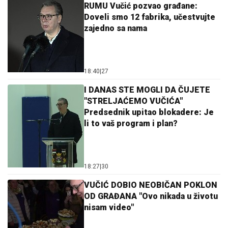
RUMU Vučić pozvao građane:
Doveli smo 12 fabrika, učestvujte
zajedno sa nama
18:40
|
27
I DANAS STE MOGLI DA ČUJETE
"STRELJAĆEMO VUČIĆA"
Predsednik upitao blokadere: Je
li to vaš program i plan?
18:27
|
30
VUČIĆ DOBIO NEOBIČAN POKLON
OD GRAĐANA "Ovo nikada u životu
nisam video"