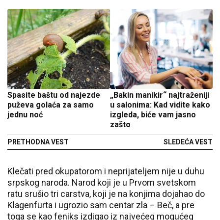
Spasite baštu od najezde
„Bakin manikir“ najtraženiji
puževa golaća za samo
u salonima: Kad vidite kako
jednu noć
izgleda, biće vam jasno
zašto
PRETHODNA VEST
SLEDEĆA VEST
Klečati pred okupatorom i neprijateljem nije u duhu
srpskog naroda. Narod koji je u Prvom svetskom
ratu srušio tri carstva, koji je na konjima dojahao do
Klagenfurta i ugrozio sam centar zla – Beč, a pre
toga se kao feniks izdigao iz najvećeg mogućeg