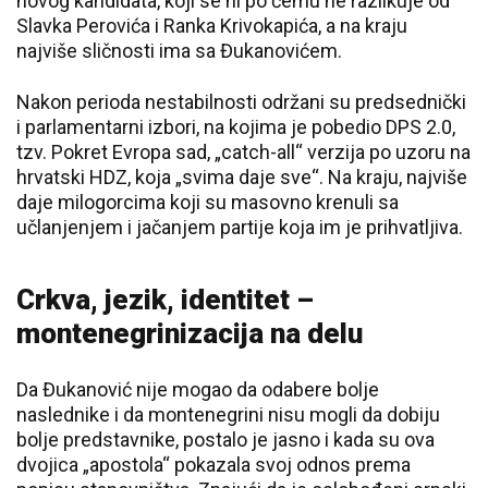
novog kandidata, koji se ni po čemu ne razlikuje od
Slavka Perovića i Ranka Krivokapića, a na kraju
najviše sličnosti ima sa Đukanovićem.
Nakon perioda nestabilnosti održani su predsednički
i parlamentarni izbori, na kojima je pobedio DPS 2.0,
tzv. Pokret Evropa sad, „catch-all“ verzija po uzoru na
hrvatski HDZ, koja „svima daje sve“. Na kraju, najviše
daje milogorcima koji su masovno krenuli sa
učlanjenjem i jačanjem partije koja im je prihvatljiva.
Crkva, jezik, identitet –
montenegrinizacija na delu
Da Đukanović nije mogao da odabere bolje
naslednike i da montenegrini nisu mogli da dobiju
bolje predstavnike, postalo je jasno i kada su ova
dvojica „apostola“ pokazala svoj odnos prema