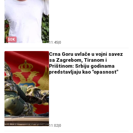
ŠOK
11:45
|
0
Crna Goru uvlače u vojni savez
sa Zagrebom, Tiranom i
Prištinom: Srbiju godinama
predstavljaju kao "opasnost"
11:02
|
0