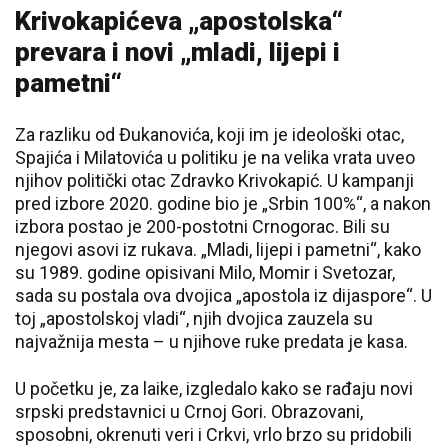
Krivokapićeva „apostolska“
prevara i novi „mladi, lijepi i
pametni“
Za razliku od Đukanovića, koji im je ideološki otac,
Spajića i Milatovića u politiku je na velika vrata uveo
njihov politički otac Zdravko Krivokapić. U kampanji
pred izbore 2020. godine bio je „Srbin 100%“, a nakon
izbora postao je 200-postotni Crnogorac. Bili su
njegovi asovi iz rukava. „Mladi, lijepi i pametni“, kako
su 1989. godine opisivani Milo, Momir i Svetozar,
sada su postala ova dvojica „apostola iz dijaspore“. U
toj „apostolskoj vladi“, njih dvojica zauzela su
najvažnija mesta – u njihove ruke predata je kasa.
U početku je, za laike, izgledalo kako se rađaju novi
srpski predstavnici u Crnoj Gori. Obrazovani,
sposobni, okrenuti veri i Crkvi, vrlo brzo su pridobili