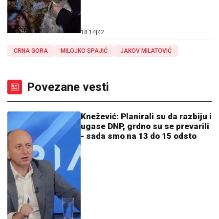
18:14
|
42
CRNA GORA
MILOJKO SPAJIĆ
JAKOV MILATOVIĆ
Povezane vesti
Knežević: Planirali su da razbiju i
ugase DNP, grdno su se prevarili
- sada smo na 13 do 15 odsto