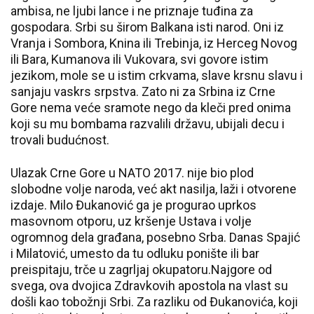
ambisa, ne ljubi lance i ne priznaje tuđina za
gospodara. Srbi su širom Balkana isti narod. Oni iz
Vranja i Sombora, Knina ili Trebinja, iz Herceg Novog
ili Bara, Kumanova ili Vukovara, svi govore istim
jezikom, mole se u istim crkvama, slave krsnu slavu i
sanjaju vaskrs srpstva. Zato ni za Srbina iz Crne
Gore nema veće sramote nego da kleči pred onima
koji su mu bombama razvalili državu, ubijali decu i
trovali budućnost.
Ulazak Crne Gore u NATO 2017. nije bio plod
slobodne volje naroda, već akt nasilja, laži i otvorene
izdaje. Milo Đukanović ga je progurao uprkos
masovnom otporu, uz kršenje Ustava i volje
ogromnog dela građana, posebno Srba. Danas Spajić
i Milatović, umesto da tu odluku ponište ili bar
preispitaju, trče u zagrljaj okupatoru.Najgore od
svega, ova dvojica Zdravkovih apostola na vlast su
došli kao tobožnji Srbi. Za razliku od Đukanovića, koji