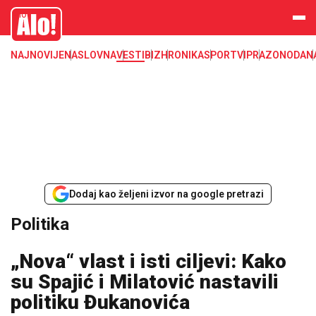
Alo
NAJNOVIJE
NASLOVNA
VESTI
BIZ
HRONIKA
SPORT
VIP
RAZONODA
N
Dodaj kao željeni izvor na google pretrazi
Politika
„Nova“ vlast i isti ciljevi: Kako
su Spajić i Milatović nastavili
politiku Đukanovića