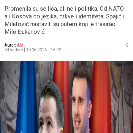
Promenila su se lica, ali ne i politika. Od NATO-
a i Kosova do jezika, crkve i identiteta, Spajić i
Milatović nastavili su putem koji je trasirao
Milo Đukanović.
Autor:
Alo
0
24 sedam
10.06.2026.
16:02