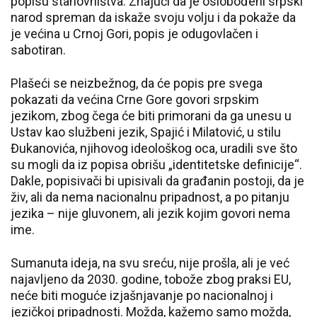
popisu stanovništva. Znajući da je oslobođeni srpski
narod spreman da iskaže svoju volju i da pokaže da
je većina u Crnoj Gori, popis je odugovlačen i
sabotiran.
Plašeći se neizbežnog, da će popis pre svega
pokazati da većina Crne Gore govori srpskim
jezikom, zbog čega će biti primorani da ga unesu u
Ustav kao službeni jezik, Spajić i Milatović, u stilu
Đukanovića, njihovog ideološkog oca, uradili sve što
su mogli da iz popisa obrišu „identitetske definicije“.
Dakle, popisivači bi upisivali da građanin postoji, da je
živ, ali da nema nacionalnu pripadnost, a po pitanju
jezika – nije gluvonem, ali jezik kojim govori nema
ime.
Sumanuta ideja, na svu sreću, nije prošla, ali je već
najavljeno da 2030. godine, tobože zbog praksi EU,
neće biti moguće izjašnjavanje po nacionalnoj i
jezičkoj pripadnosti. Možda, kažemo samo možda,