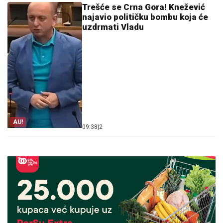
Trešće se Crna Gora! Knežević
najavio političku bombu koja će
uzdrmati Vladu
AU!
09:38
|
2