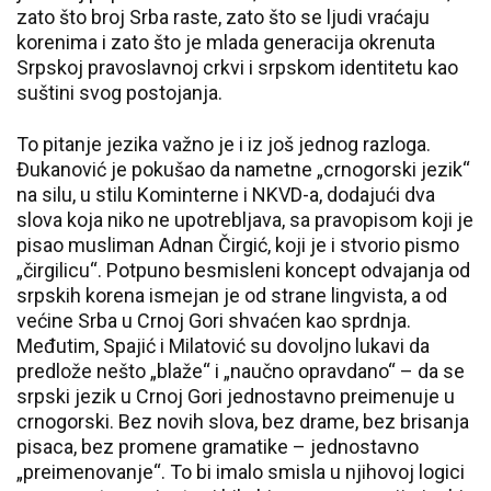
zato što broj Srba raste, zato što se ljudi vraćaju
korenima i zato što je mlada generacija okrenuta
Srpskoj pravoslavnoj crkvi i srpskom identitetu kao
suštini svog postojanja.
To pitanje jezika važno je i iz još jednog razloga.
Đukanović je pokušao da nametne „crnogorski jezik“
na silu, u stilu Kominterne i NKVD-a, dodajući dva
slova koja niko ne upotrebljava, sa pravopisom koji je
pisao musliman Adnan Čirgić, koji je i stvorio pismo
„čirgilicu“. Potpuno besmisleni koncept odvajanja od
srpskih korena ismejan je od strane lingvista, a od
većine Srba u Crnoj Gori shvaćen kao sprdnja.
Međutim, Spajić i Milatović su dovoljno lukavi da
predlože nešto „blaže“ i „naučno opravdano“ – da se
srpski jezik u Crnoj Gori jednostavno preimenuje u
crnogorski. Bez novih slova, bez drame, bez brisanja
pisaca, bez promene gramatike – jednostavno
„preimenovanje“. To bi imalo smisla u njihovoj logici