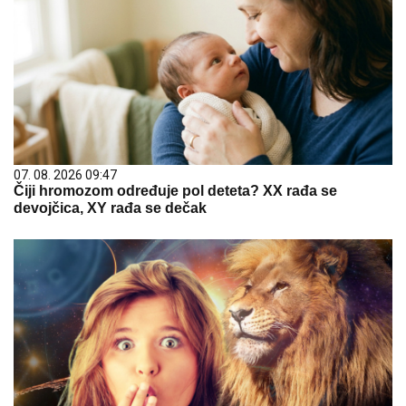
07. 08. 2026 09:47
Čiji hromozom određuje pol deteta? XX rađa se
devojčica, XY rađa se dečak