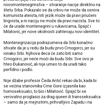
novomontenegrinstva – stvaranje nacije direktno na
štetu Srba. Pokazalo se da crkvu ne može da osniva
komunista ateista, niti jezik može da pravi priučeni
lingvista, a ni naciju ne može da pravi nacista. Sve to
će da urade montenegrini u rukavicama, Spajić i
Milatović, jer nove okolnosti zahtevaju novi identitet.
Montenegrizacija podrazumeva da Srbi konačno
shvate da je u redu da budu prvo Crnogorci, jer su
ionako Srbi. Njihova deca će zato biti samo
Crnogorci, jer neće moći da budu Srbi. Sve ovo je
hteo Đukanović, ali nije umeo to da uradi tako
perfidno i podlo.
Nije džabe profesor Čeda Antić rekao da bi, kada bi
se većina stanovnika Crne Gore izjasnila kao
homoseksualci, to bio i Milatović. Spajić bi se
verovatno proglasio za drag queen ili transseksualca
– samo da je mejnstrim, prihvatljivo Zapadu i na