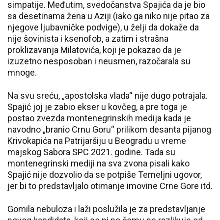
simpatije. Međutim, svedočanstva Spajića da je bio
sa desetinama žena u Aziji (iako ga niko nije pitao za
njegove ljubavničke podvige), u želji da dokaže da
nije šovinista i ksenofob, a zatim i strašna
proklizavanja Milatovića, koji je pokazao da je
izuzetno nesposoban i neusmen, razočarala su
mnoge.
Na svu sreću, „apostolska vlada“ nije dugo potrajala.
Spajić joj je zabio ekser u kovčeg, a pre toga je
postao zvezda montenegrinskih medija kada je
navodno „branio Crnu Goru“ prilikom desanta pijanog
Krivokapića na Patrijaršiju u Beogradu u vreme
majskog Sabora SPC 2021. godine. Tada su
montenegrinski mediji na sva zvona pisali kako
Spajić nije dozvolio da se potpiše Temeljni ugovor,
jer bi to predstavljalo otimanje imovine Crne Gore itd.
Gomila nebuloza i laži poslužila je za predstavljanje