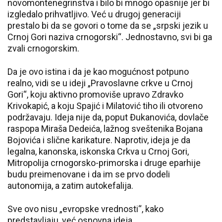
novomontenegrinstva i bilo bi mnogo opasnije jer bi
izgledalo prihvatljivo. Već u drugoj generaciji
prestalo bi da se govori o tome da se „srpski jezik u
Crnoj Gori naziva crnogorski“. Jednostavno, svi bi ga
zvali crnogorskim.
Da je ovo istina i da je kao mogućnost potpuno
realno, vidi se u ideji „Pravoslavne crkve u Crnoj
Gori“, koju aktivno promoviše upravo Zdravko
Krivokapić, a koju Spajić i Milatović tiho ili otvoreno
podržavaju. Ideja nije da, poput Đukanovića, dovlače
raspopa Miraša Dedeića, lažnog sveštenika Bojana
Bojovića i slične karikature. Naprotiv, ideja je da
legalna, kanonska, iskonska Crkva u Crnoj Gori,
Mitropolija crnogorsko-primorska i druge eparhije
budu preimenovane i da im se prvo dodeli
autonomija, a zatim autokefalija.
Sve ovo nisu „evropske vrednosti“, kako
predstavljaju, već osnovna ideja