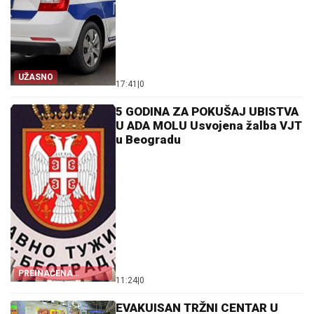
UŽASNO
17:41
|
0
5 GODINA ZA POKUŠAJ UBISTVA
U ADA MOLU Usvojena žalba VJT
u Beogradu
PREINAČENA
11:24
|
0
PRESUDA
EVAKUISAN TRŽNI CENTAR U