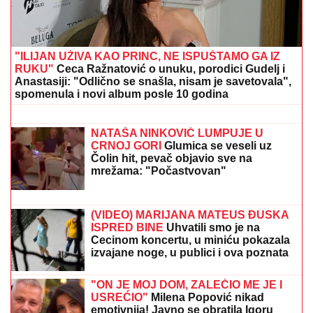
TETOVIRAO
Pevačica van sebe od
uzbuđenja: Oglasila se i pokazala
ogroman portret na Miloševom telu
PREDIVAN GEST U ČAST
POKOJNOM MARKU ŽIVIĆU
Kolege
se ujedinile kako bi održali sećanje na
glumca, Milica Milša sve podelila:
"Izuzetan prijatelj i čovek"
Nova opasna zaraza preti Srbiji: Bolest se sa stoke
prenosi na ljude, zaražena grla hitno eutanazirana!
(VIDEO) KRAH LJUBAVI JOŠ JEDNOG