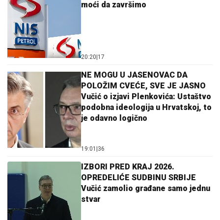
moći da završimo
20:20
|
17
NE MOGU U JASENOVAC DA
POLOŽIM CVEĆE, SVE JE JASNO
Vučić o izjavi Plenkovića: Ustaštvo
podobna ideologija u Hrvatskoj, to
je odavno logično
19:01
|
36
IZBORI PRED KRAJ 2026.
OPREDELIĆE SUDBINU SRBIJE
Vučić zamolio građane samo jednu
stvar