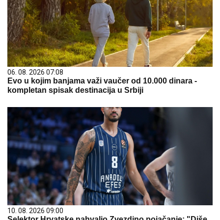
06. 08. 2026 07:08
Evo u kojim banjama važi vaučer od 10.000 dinara -
kompletan spisak destinacija u Srbiji
10. 08. 2026 09:00
Selektor Hrvatske nahvalio Zvezdino pojačanje: "Diše