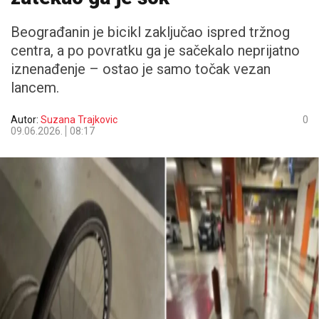
Beograđanin je bicikl zaključao ispred tržnog
centra, a po povratku ga je sačekalo neprijatno
iznenađenje – ostao je samo točak vezan
lancem.
Autor:
Suzana Trajkovic
0
09.06.2026.
08:17