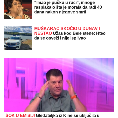
Kanu! Svi pričaju o provokativnom
natpisu na torti koja joj je stigla u
restoranu
PEVAČICA ZATEKLA MRTVOG MUŽA:
"Imao je pušku u ruci", mnoge
rasplakalo šta je morala da radi 40
dana nakon njegove smrti
RHMZ IZDAO HITNO
UPOZORENjE ZA BEOGRAD:
Temperatura i do 37 stepeni
MUŠKARAC SKOČIO U DUNAV I
NESTAO
Užas kod Bele stene: Hteo