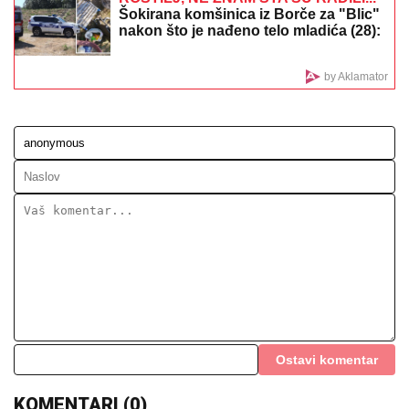
NAORUŽANI I MASKIRANI UPALI U
SUPERMARKET, USLEDILA JE
PRAVA DRAMA!
Opsadno stanje u
Budvi: Pretili menadžerki pištoljem,
ukrali ASTRONOMSKU sumu
NATAŠA NINKOVIĆ LUMPUJE U
CRNOJ GORI
Glumica se veseli uz
Čolin hit, pevač objavio sve na
mrežama: "Počastvovan"
(FOTO) EVO GDE SE NALAZI PRVI MUŽ JOVANE