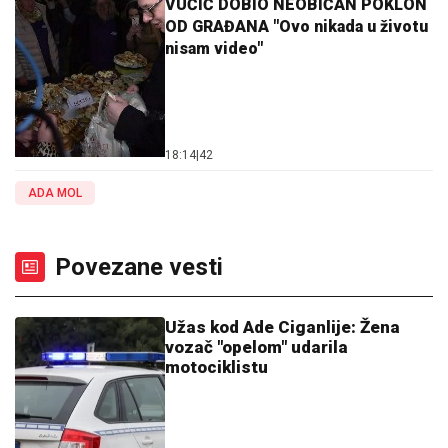
VUČIĆ DOBIO NEOBIČAN POKLON
OD GRAĐANA "Ovo nikada u životu
nisam video"
18:14
|
42
ADA MOL
Povezane vesti
Užas kod Ade Ciganlije: Žena
vozač "opelom" udarila
motociklistu