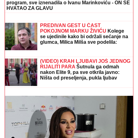
da se osveži i nije isplivao
IZVUČENO TELO IZ DUNAVA KOD
BELE STENE
Policija na licu mesta,
sumnja se da je u pitanju muškarac
koji je iskočio iz čamca
ŠOK U EMISIJI
Gledateljka iz Kine se uključila u
program, sve iznenadila o Ivanu Marinkoviću - ON SE
HVATAO ZA GLAVU
(FOTO) KAJU OSTOJIĆ MUŽ