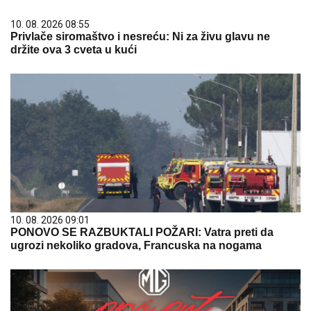
10. 08. 2026 08:55
Privlače siromaštvo i nesreću: Ni za živu glavu ne
držite ova 3 cveta u kući
10. 08. 2026 09:01
PONOVO SE RAZBUKTALI POŽARI: Vatra preti da
ugrozi nekoliko gradova, Francuska na nogama