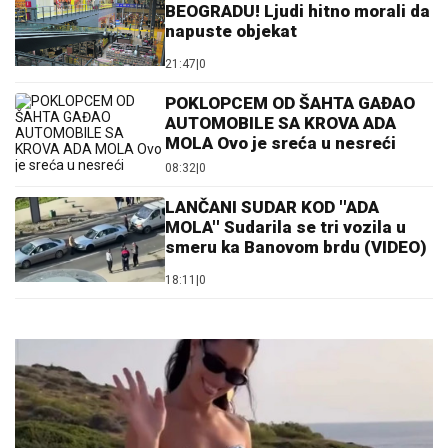
BEOGRADU! Ljudi hitno morali da
napuste objekat
21:47
|
0
POKLOPCEM OD ŠAHTA GAĐAO
AUTOMOBILE SA KROVA ADA
MOLA Ovo je sreća u nesreći
08:32
|
0
LANČANI SUDAR KOD ''ADA
MOLA'' Sudarila se tri vozila u
smeru ka Banovom brdu (VIDEO)
18:11
|
0