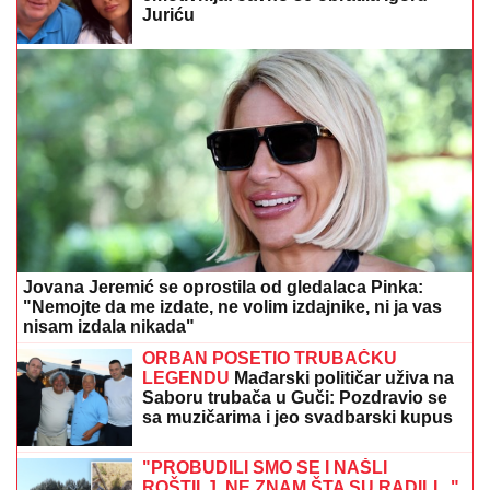
RIJALITI PARA
Šutnula ga odmah
nakon Elite 9, pa sve otkrila javno:
Ništa od preseljenja, pukla ljubav
preko noći
JELENA I SLOBA RADANOVIĆ
UHVAĆENI U CRNOJ GORI NAKON
SKANDALA:
Sa njima su i sinovi
(FOTO)
"ILIJAN UŽIVA KAO PRINC, NE ISPUŠTAMO GA IZ
RUKU"
Ceca Ražnatović o unuku, porodici Gudelj i
Anastasiji: "Odlično se snašla, nisam je savetovala",
spomenula i novi album posle 10 godina