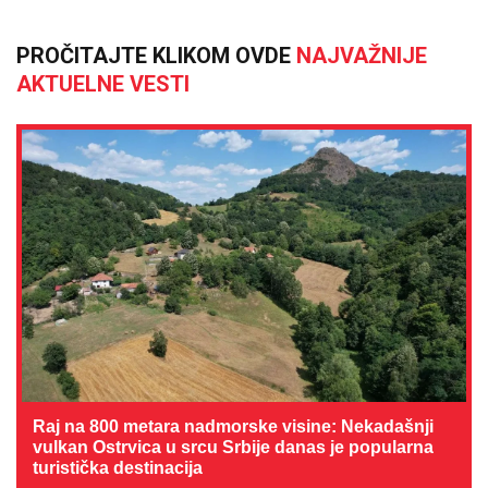
PROČITAJTE KLIKOM OVDE
NAJVAŽNIJE
AKTUELNE VESTI
Raj na 800 metara nadmorske visine: Nekadašnji
vulkan Ostrvica u srcu Srbije danas je popularna
turistička destinacija