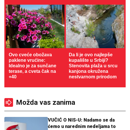
Ovo cveće obožava
Da li je ovo najlepše
paklene vrućine:
kupalište u Srbiji?
Idealno je za sunčane
Stenovita plaža u srcu
terase, a cveta čak na
kanjona okružena
+40
nestvarnom prirodom
Možda vas zanima
VUČIĆ O NIS-U: Nadamo se da
ćemo u narednim nedeljama to