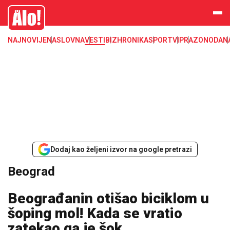
Beograd, politika, gradonacelnik, vesti, opstine
Alo
NAJNOVIJE
NASLOVNA
VESTI
BIZ
HRONIKA
SPORT
VIP
RAZONODA
N
Dodaj kao željeni izvor na google pretrazi
Beograd
Beograđanin otišao biciklom u
šoping mol! Kada se vratio
zatekao ga je šok