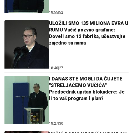
18:55
|
52
ULOŽILI SMO 135 MILIONA EVRA U
RUMU Vučić pozvao građane:
Doveli smo 12 fabrika, učestvujte
zajedno sa nama
18:40
|
27
I DANAS STE MOGLI DA ČUJETE
"STRELJAĆEMO VUČIĆA"
Predsednik upitao blokadere: Je
li to vaš program i plan?
18:27
|
30