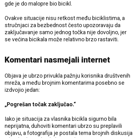
gde je do malopre bio bicikl.
Ovakve situacije nisu retkost među biciklistima, a
stručnjaci za bezbednost često upozoravaju da
zaključavanje samo jednog točka nije dovoljno, jer
se većina bicikala može relativno brzo rastaviti.
Komentari nasmejali internet
Objava je ubrzo privukla pažnju korisnika društvenih
mreža, a među brojnim komentarima posebno se
izdvojio jedan:
„Pogrešan točak zaključao.“
Iako je situacija za vlasnika bicikla sigurno bila
neprijatna, duhoviti komentari ubrzo su preplavili
objavu, a fotografija je postala tema brojnih diskusija