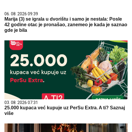
06. 08. 2026 09:39
Marija (3) se igrala u dvorištu i samo je nestala: Posle
42 godine otac je pronašao, zanemeo je kada je saznao
gde je bila
03. 08. 2026 07:31
25.000 kupaca već kupuje uz PerSu Extra. A ti? Saznaj
više