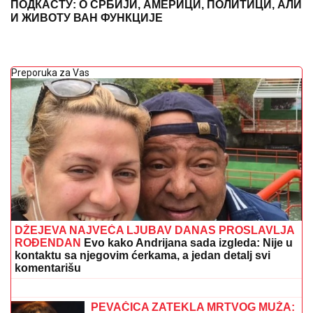
ПОДКАСТУ: О СРБИЈИ, АМЕРИЦИ, ПОЛИТИЦИ, АЛИ
И ЖИВОТУ ВАН ФУНКЦИЈЕ
Preporuka za Vas
DŽEJEVA NAJVEĆA LJUBAV DANAS PROSLAVLJA
ROĐENDAN
Evo kako Andrijana sada izgleda: Nije u
kontaktu sa njegovim ćerkama, a jedan detalj svi
komentarišu
(FOTO) GLAMUR NA AZURNOJ OBALI
Čolina mlađa ćerka slavila rođendan u