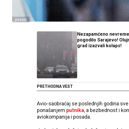
pexels
Nezapamćeno nevrem
pogodilo Sarajevo! Olujn
grad izazvali kolaps!
PRETHODNA VEST
Avio-saobraćaj se poslednjih godina sv
ponašanjem
putnika
, a bezbednost i kon
aviokompanija i posada.