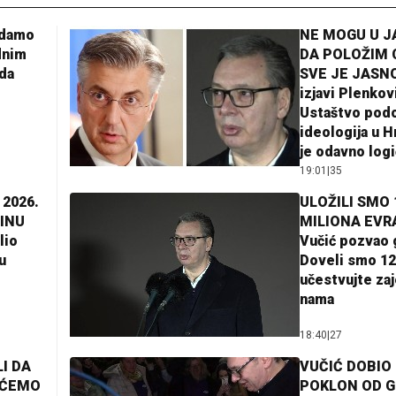
adamo
NE MOGU U 
dnim
DA POLOŽIM 
da
SVE JE JASNO
izjavi Plenkov
Ustaštvo pod
ideologija u H
je odavno log
19:01
|
35
 2026.
ULOŽILI SMO 
INU
MILIONA EVR
lio
Vučić pozvao 
u
Doveli smo 12
učestvujte za
nama
18:40
|
27
I DA
VUČIĆ DOBIO
AĆEMO
POKLON OD 