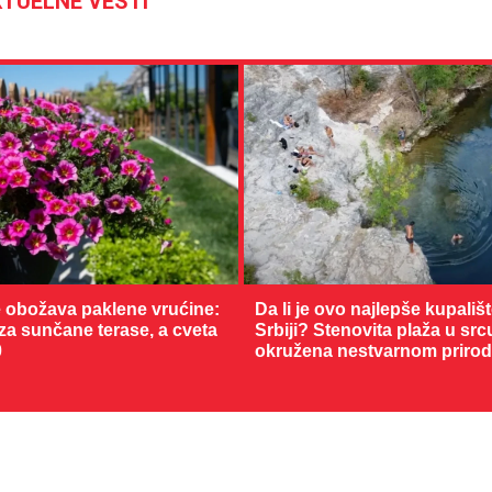
TUELNE VESTI
 obožava paklene vrućine:
Da li je ovo najlepše kupališ
 za sunčane terase, a cveta
Srbiji? Stenovita plaža u sr
0
okružena nestvarnom priro