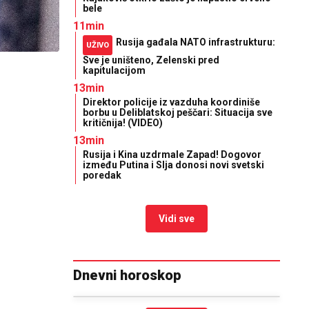
bele
11min
Rusija gađala NATO infrastrukturu:
UŽIVO
Sve je uništeno, Zelenski pred
kapitulacijom
13min
Direktor policije iz vazduha koordiniše
borbu u Deliblatskoj peščari: Situacija sve
kritičnija! (VIDEO)
13min
Rusija i Kina uzdrmale Zapad! Dogovor
između Putina i SIja donosi novi svetski
poredak
Vidi sve
Dnevni horoskop