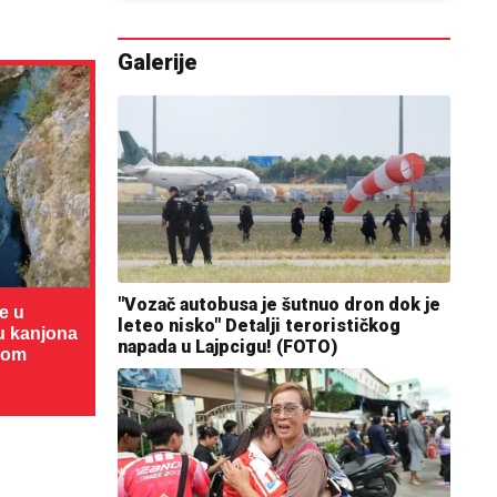
Galerije
"Vozač autobusa je šutnuo dron dok je
te u
leteo nisko" Detalji terorističkog
cu kanjona
napada u Lajpcigu! (FOTO)
dom