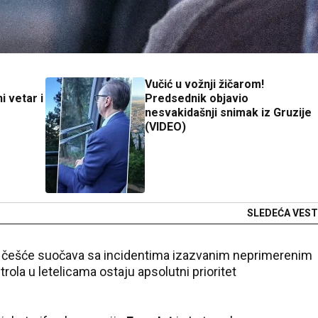
e
Vučić u vožnji žičarom!
i vetar i
Predsednik objavio
nesvakidašnji snimak iz Gruzije
(VIDEO)
SLEDEĆA VEST
e češće suočava sa incidentima izazvanim neprimerenim
trola u letelicama ostaju apsolutni prioritet