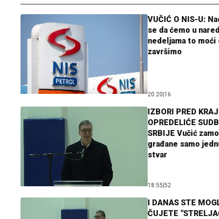
VUČIĆ O NIS-U: N
se da ćemo u nare
nedeljama to moći 
završimo
20:20
|
16
IZBORI PRED KRAJ
OPREDELIĆE SUDB
SRBIJE Vučić zamo
građane samo jedn
stvar
18:55
|
52
I DANAS STE MOGL
ČUJETE "STRELJ