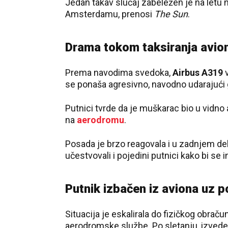
Jedan takav slučaj zabeležen je na letu
Amsterdamu, prenosi
The Sun
.
Drama tokom taksiranja avio
Prema navodima svedoka,
Airbus A319
v
se ponaša agresivno, navodno udarajući
Putnici tvrde da je muškarac bio u vidno 
na
aerodromu
.
Posada je brzo reagovala i u zadnjem delu
učestvovali i pojedini putnici kako bi se 
Putnik izbačen iz aviona uz po
Situacija je eskalirala do fizičkog obrač
aerodromske službe. Po sletanju, izveden 