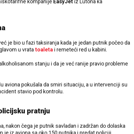
 niskotarifne kompanije
EasyJet
iz Lutona ka
na
eć je bio u fazi taksiranja kada je jedan putnik počeo da
 glavom u vrata
toaleta
i remeteći red u kabini.
alkoholisanom stanju i da je već ranije pravio probleme
 aviona pokušala da smiri situaciju, a u intervenciji su
incident stavio pod kontrolu.
licijsku pratnju
una, nakon čega je putnik savladan i zadržan do dolaska
je iz aviona sa oko 150 putnika i predat policiji.