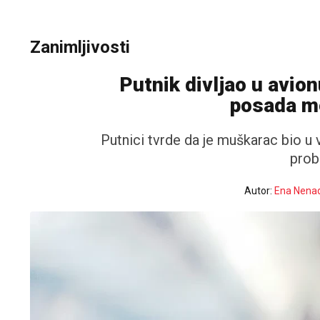
Zanimljivosti
Putnik divljao u avio
posada mo
Putnici tvrde da je muškarac bio u 
prob
Autor:
Ena Nenad