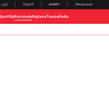
Sport
Vip
Razonoda
Najžena
Trpeza
Radio