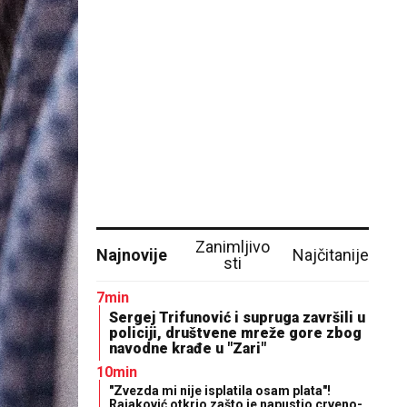
Zanimljivo
Najnovije
Najčitanije
sti
7min
Sergej Trifunović i supruga završili u
policiji, društvene mreže gore zbog
navodne krađe u "Zari"
10min
"Zvezda mi nije isplatila osam plata"!
Rajaković otkrio zašto je napustio crveno-