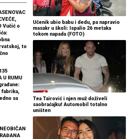
JASENOVAC
CVEĆE,
Učenik ubio babu i dedu, pa napravio
 Vučić o
masakr u školi: Ispalio 26 metaka
ića:
tokom napada (FOTO)
obna
rvatskoj, to
ično
135
A U RUMU
građane:
 fabrika,
jedno sa
Tea Tairović i njen muž doživeli
saobraćajku! Automobil totalno
uništen
 NEOBIČAN
GRAĐANA