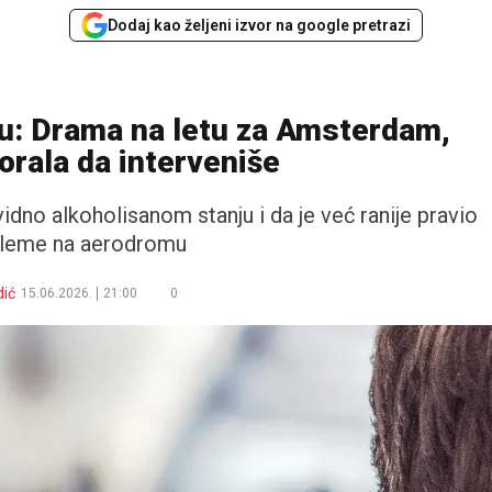
Dodaj kao željeni izvor na google pretrazi
nu: Drama na letu za Amsterdam,
rala da interveniše
vidno alkoholisanom stanju i da je već ranije pravio
leme na aerodromu
ić
15.06.2026.
21:00
0