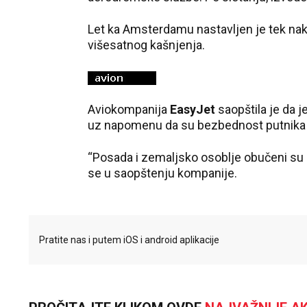
Let ka Amsterdamu nastavljen je tek nak
višesatnog kašnjenja.
Aviokompanija
EasyJet
saopštila je da j
uz napomenu da su bezbednost putnika i p
“Posada i zemaljsko osoblje obučeni su d
se u saopštenju kompanije.
Pratite nas i putem iOS i android aplikacije