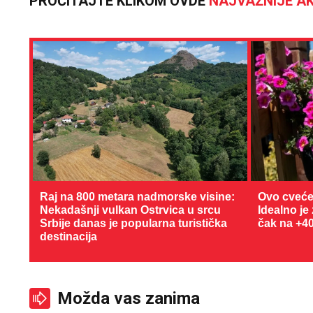
PROČITAJTE KLIKOM OVDE
NAJVAŽNIJE AK
Raj na 800 metara nadmorske visine:
Ovo cveće
Nekadašnji vulkan Ostrvica u srcu
Idealno je
Srbije danas je popularna turistička
čak na +4
destinacija
Možda vas zanima