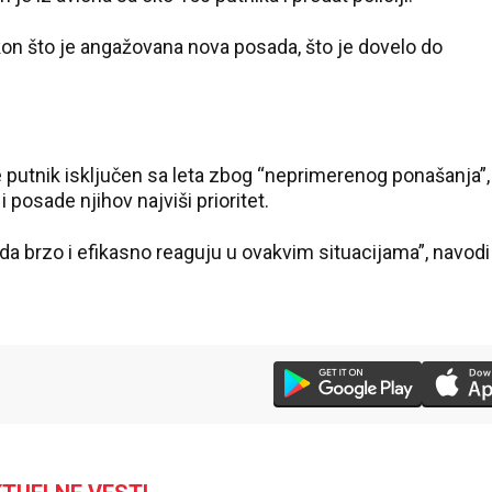
on što je angažovana nova posada, što je dovelo do
e putnik isključen sa leta zbog “neprimerenog ponašanja”,
osade njihov najviši prioritet.
a brzo i efikasno reaguju u ovakvim situacijama”, navodi
36 °C
Loznica