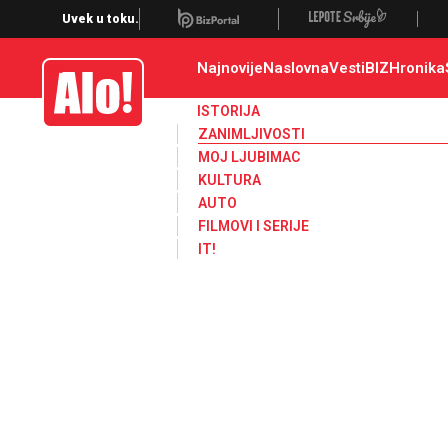
Zanimljivosti
Uvek u toku.
Najnovije
Naslovna
Vesti
BIZ
Hronika
Alo
ISTORIJA
ZANIMLJIVOSTI
MOJ LJUBIMAC
KULTURA
AUTO
FILMOVI I SERIJE
IT!