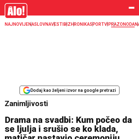
Zanimljivosti
Alo
NAJNOVIJE
NASLOVNA
VESTI
BIZ
HRONIKA
SPORT
VIP
RAZONODA
N
Dodaj kao željeni izvor na google pretrazi
Zanimljivosti
Drama na svadbi: Kum počeo da
se ljulja i srušio se ko klada,
matičar nastavio ceremoniju,