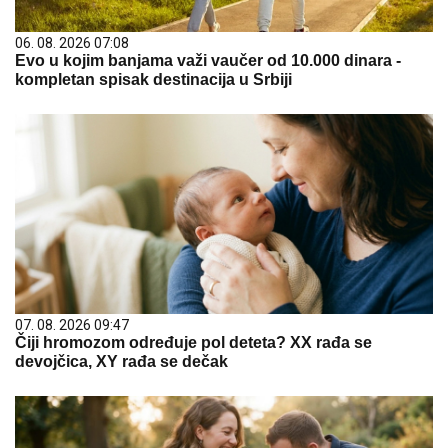
06. 08. 2026 07:08
Evo u kojim banjama važi vaučer od 10.000 dinara -
kompletan spisak destinacija u Srbiji
07. 08. 2026 09:47
Čiji hromozom određuje pol deteta? XX rađa se
devojčica, XY rađa se dečak