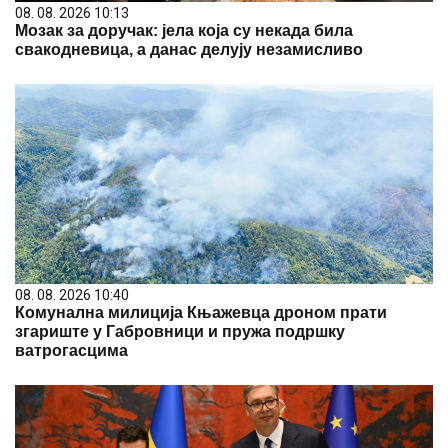
08. 08. 2026 10:13
Мозак за доручак: јела која су некада била
свакодневица, а данас делују незамисливо
08. 08. 2026 10:40
Комунална милиција Књажевца дронoм прати
згариште у Габровници и пружа подршку
ватрогасцима