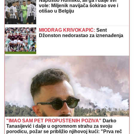
"PLAŠIM SE SMRTI"
Pevačica (73) u panici nakon
smrti kolega: "Velika sam kukavica, mužu ne smem ni
da pomenem kupovinu grobnice"
Ostoja Mijailović je sada novi
predsednik ABA lige: Domaće
takmičenje neće biti ugroženo!
Da li je bezbedno koristiti telefon dok
se puni? Odgovor bi mogao da vas
iznenadi