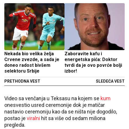
Nekada bio velika želja
Zaboravite kafu i
Crvene zvezde, a sada je
energetska pića: Doktor
doneo radost bivšem
tvrdi da je ovo povrće bolji
selektoru Srbije
izbor!
PRETHODNA VEST
SLEDEĆA VEST
Video sa venčanja u Teksasu na kojem se
kum
onesvestio usred ceremonije dok je matičar
nastavio ceremoniju kao da se ništa nije dogodilo,
postao je
viralni
hit sa više od sedam miliona
pregleda.