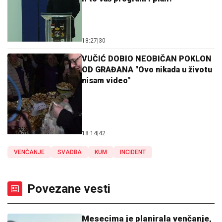
18:27
|
30
VUČIĆ DOBIO NEOBIČAN POKLON
OD GRAĐANA "Ovo nikada u životu
nisam video"
18:14
|
42
VENČANJE
SVADBA
KUM
INCIDENT
Povezane vesti
Mesecima je planirala venčanje,