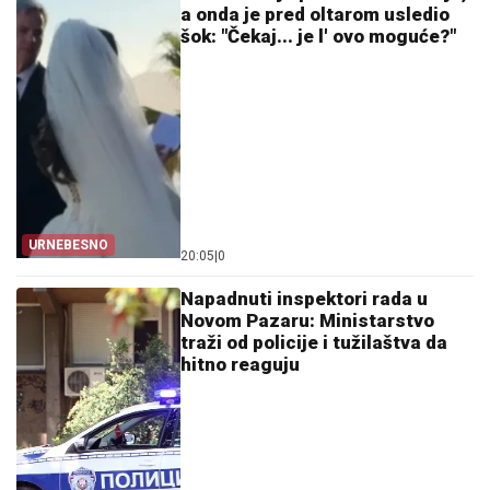
a onda je pred oltarom usledio
šok: "Čekaj... je l' ovo moguće?"
URNEBESNO
20:05
|
0
Napadnuti inspektori rada u
Novom Pazaru: Ministarstvo
traži od policije i tužilaštva da
hitno reaguju