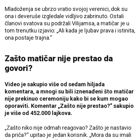
Mladoženja se ubrzo vratio svojoj verenici, dok su
ona i deveruše izgledale vidljivo zabrinuto. Ostali
članovi svatova su podržali Vilijamsa, a matičar je u
tom trenutku izjavio: „Ali kada je ljubav prava i istinita,
ona postaje trajna.“
Zašto matičar nije prestao da
govori?
Video je sakupio više od sedam hiljada
komentara, a mnogi su bili iznenađeni što matičar
nije prekinuo ceremoniju kako bi se kum mogao
oporaviti. Komentar „Zašto nije prestao?“ sakupio
je više od 452.000 lajkova.
„Zašto niko nije odmah reagovao? Zašto je nastavio
da priča?“ upitao je jedan korisnik. „Mora da su imali