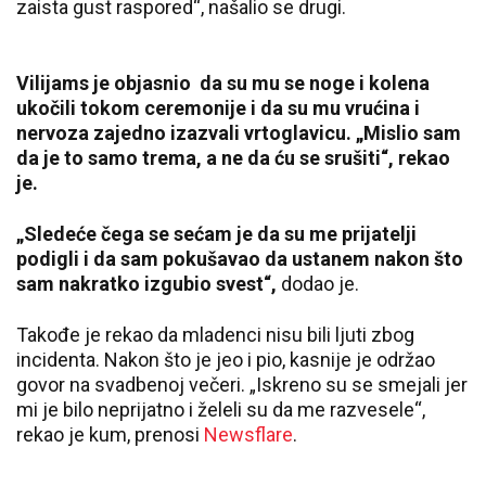
zaista gust raspored“, našalio se drugi.
Vilijams je objasnio da su mu se noge i kolena
ukočili tokom ceremonije i da su mu vrućina i
nervoza zajedno izazvali vrtoglavicu. „Mislio sam
da je to samo trema, a ne da ću se srušiti“, rekao
je.
„Sledeće čega se sećam je da su me prijatelji
podigli i da sam pokušavao da ustanem nakon što
sam nakratko izgubio svest“,
dodao je.
Takođe je rekao da mladenci nisu bili ljuti zbog
incidenta. Nakon što je jeo i pio, kasnije je održao
govor na svadbenoj večeri. „Iskreno su se smejali jer
mi je bilo neprijatno i želeli su da me razvesele“,
rekao je kum, prenosi
Newsflare
.