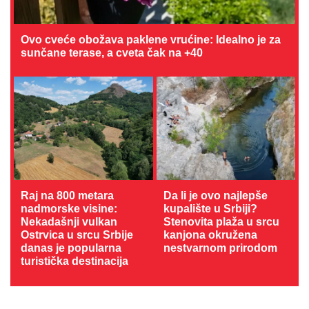
Ovo cveće obožava paklene vrućine: Idealno je za
sunčane terase, a cveta čak na +40
Raj na 800 metara
Da li je ovo najlepše
nadmorske visine:
kupalište u Srbiji?
Nekadašnji vulkan
Stenovita plaža u srcu
Ostrvica u srcu Srbije
kanjona okružena
danas je popularna
nestvarnom prirodom
turistička destinacija