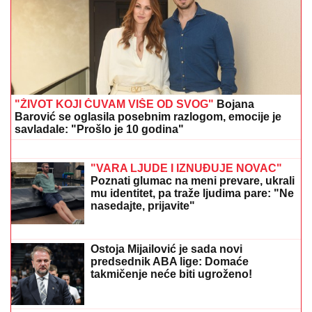
"NE UMIRE SE ZA LJUDIMA KOJI SU PUCALI U
TEBE"
Brutalno oglašavanje Jovane Jeremić 5 dana
nakon veridbe Dragana Stankovića: "Znali su šta
rade"
DRAMA U OVČARSKO-KABLARSKOJ
KLISURI
Kolima sleteo sa puta
direktno u jezero, u toku izvlačenje
vozila (FOTO)
Šta znači kada se Sveta Petka javi u
snu? Ovo je njena najjača molitva