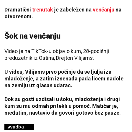
Dramatični
trenutak
je zabeležen na
venčanju
na
otvorenom.
Šok na venčanju
Video je na TikTok-u objavio kum, 28-godišnji
preduzetnik iz Ostina, Drejton Vilijams.
U videu, Vilijams prvo počinje da se ljulja iza
mladoženje, a zatim iznenada pada licem nadole
na zemlju uz glasan udarac.
Dok su gosti uzdisali u šoku, mladoženja i drugi
kum su mu odmah pritekli u pomoć. Matičar je,
međutim, nastavio da govori gotovo bez pauze.