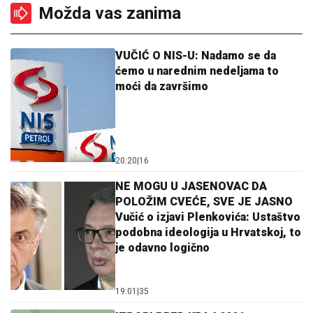
Možda vas zanima
VUČIĆ O NIS-U: Nadamo se da
ćemo u narednim nedeljama to
moći da završimo
20:20
|
16
NE MOGU U JASENOVAC DA
POLOŽIM CVEĆE, SVE JE JASNO
Vučić o izjavi Plenkovića: Ustaštvo
podobna ideologija u Hrvatskoj, to
je odavno logično
19:01
|
35