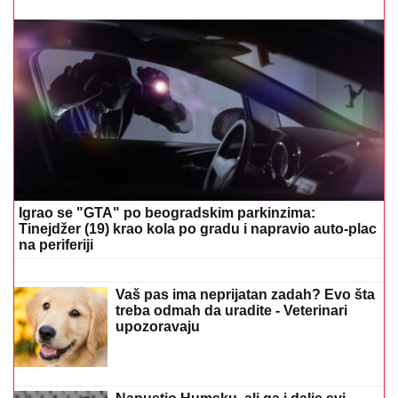
"ŽIVOT KOJI ČUVAM VIŠE OD SVOG"
Bojana
Barović se oglasila posebnim razlogom, emocije je
savladale: "Prošlo je 10 godina"
FOLK PEVAČICA POSETILA RODNO
MESTO NA KOSOVU
Pokazala kuću u
kojoj je odrasla, a malo ko zna da je
pre estrade radila kao NASTAVNICA:
"Svaki put plačem" (VIDEO)
"VARA LJUDE I IZNUĐUJE NOVAC"
Poznati glumac na meni prevare, ukrali
mu identitet, pa traže ljudima pare: "Ne
nasedajte, prijavite"