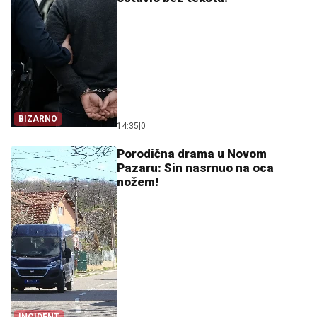
BIZARNO
14:35
|
0
Porodična drama u Novom
Pazaru: Sin nasrnuo na oca
nožem!