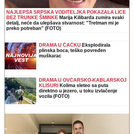
NAJLEPŠA SRPSKA VODITELJKA POKAZALA LICE
BEZ TRUNKE ŠMINKE
Marija Kilibarda zumira svaki
detalj, neće da ulepšava stvarnost: "Tretman mi je
preko potreban" (FOTO)
GLUMICA SA GASTOZOM I ANĐELOM
NA MALDIVIMA!
Evo o kome je reč:
Trčkaraju po pesku, golišava tela u
prvom planu (FOTO)
DRAMA U ČAČKU
Eksplodirala
plinska boca, teško povređen
muškarac