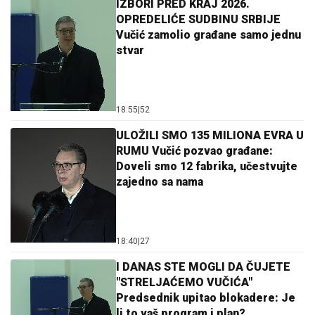
IZBORI PRED KRAJ 2026.
OPREDELIĆE SUDBINU SRBIJE
Vučić zamolio građane samo jednu
stvar
18:55
|
52
ULOŽILI SMO 135 MILIONA EVRA U
RUMU Vučić pozvao građane:
Doveli smo 12 fabrika, učestvujte
zajedno sa nama
18:40
|
27
I DANAS STE MOGLI DA ČUJETE
"STRELJAĆEMO VUČIĆA"
Predsednik upitao blokadere: Je
li to vaš program i plan?