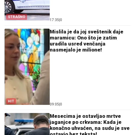
STRAŠNO
17:35
|
0
Mislila je da joj sveštenik daje
maramicu: Ono što je zatim
uradila usred venčanja
nasmejalo je milione!
HIT
09:05
|
0
Mesecima je ostavljao mrtve
jaganjce po crkvama: Kada je
konačno uhvaćen, na sudu je sve
ostavio bez teksta!