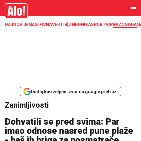
Zanimljivosti
Alo
NAJNOVIJE
NASLOVNA
VESTI
BIZ
HRONIKA
SPORT
VIP
RAZONODA
N
Dodaj kao željeni izvor na google pretrazi
Zanimljivosti
Dohvatili se pred svima: Par
imao odnose nasred pune plaže
- baš ih briga za posmatrače,