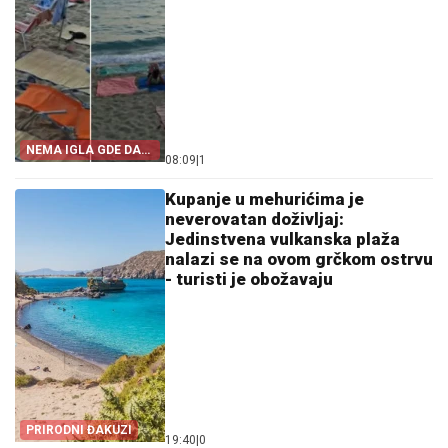
NEMA IGLA GDE DA
08:09
|
1
PADNE
Kupanje u mehurićima je
neverovatan doživljaj:
Jedinstvena vulkanska plaža
nalazi se na ovom grčkom ostrvu
- turisti je obožavaju
PRIRODNI ĐAKUZI
19:40
|
0