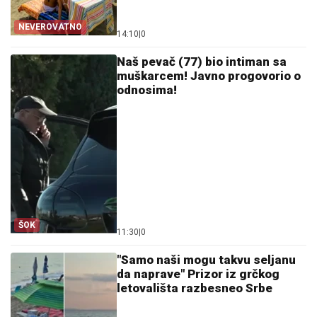
NEVEROVATNO
14:10
|
0
Naš pevač (77) bio intiman sa
muškarcem! Javno progovorio o
odnosima!
ŠOK
11:30
|
0
"Samo naši mogu takvu seljanu
da naprave" Prizor iz grčkog
letovališta razbesneo Srbe