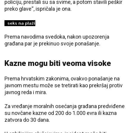
policiju, prestali su sa svime, a potom stavili peškir
preko glave“, ispričala je ona.
Prema navodima svedoka, nakon upozorenja
građana par je prekinuo svoje ponašanje.
Kazne mogu biti veoma visoke
Prema hrvatskim zakonima, ovakvo ponašanje na
javnom mestu može se tretirati kao prekršaj protiv
javnog reda i mira.
Za vređanje moralnih osećanja građana predviđene
su novčane kazne od 200 do 1.000 evra ili kazna
zatvora do 30 dana.