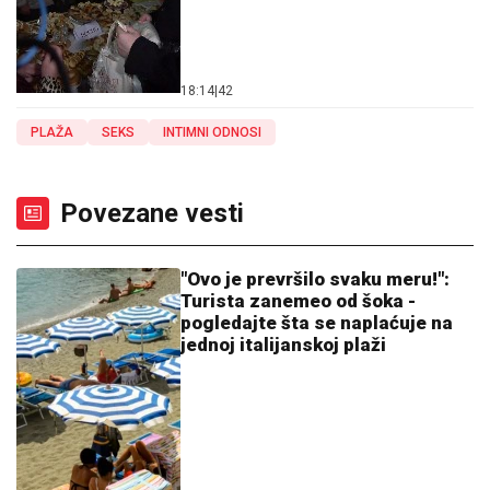
18:14
|
42
PLAŽA
SEKS
INTIMNI ODNOSI
Povezane vesti
"Ovo je prevršilo svaku meru!":
Turista zanemeo od šoka -
pogledajte šta se naplaćuje na
jednoj italijanskoj plaži