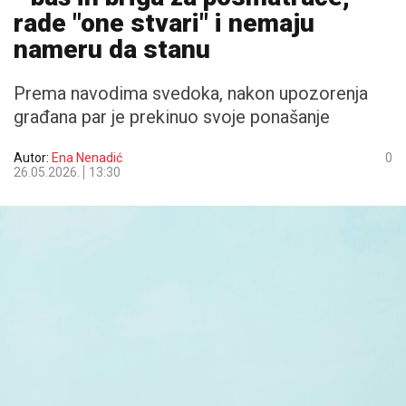
rade "one stvari" i nemaju
nameru da stanu
Prema navodima svedoka, nakon upozorenja
građana par je prekinuo svoje ponašanje
Autor:
Ena Nenadić
0
26.05.2026.
13:30