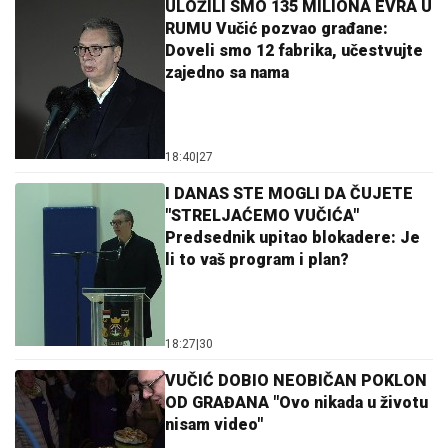
ULOŽILI SMO 135 MILIONA EVRA U
RUMU Vučić pozvao građane:
Doveli smo 12 fabrika, učestvujte
zajedno sa nama
18:40
|
27
I DANAS STE MOGLI DA ČUJETE
"STRELJAĆEMO VUČIĆA"
Predsednik upitao blokadere: Je
li to vaš program i plan?
18:27
|
30
VUČIĆ DOBIO NEOBIČAN POKLON
OD GRAĐANA "Ovo nikada u životu
nisam video"