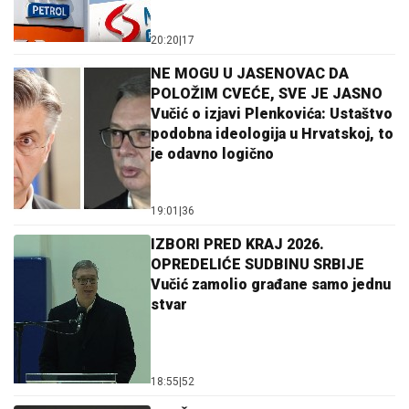
20:20
|
17
NE MOGU U JASENOVAC DA
POLOŽIM CVEĆE, SVE JE JASNO
Vučić o izjavi Plenkovića: Ustaštvo
podobna ideologija u Hrvatskoj, to
je odavno logično
19:01
|
36
IZBORI PRED KRAJ 2026.
OPREDELIĆE SUDBINU SRBIJE
Vučić zamolio građane samo jednu
stvar
18:55
|
52