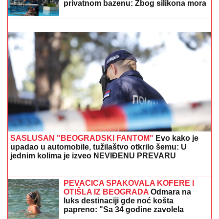
PEVAČICA ZATEKLA MRTVOG MUŽA:
"Imao je
pušku u ruci", mnoge rasplakalo šta je morala da radi
40 dana nakon njegove smrti
(FOTO) ANĐELA VEŠTICA NE MOŽE
DA SE KONTROLIŠE SA NOVIM
DEČKOM
Razmenjivali nežnosti na
privatnom bazenu: Zbog silikona mora
na hitnu operaciju, a tetovirani frajer je
ne pušta
(PAPARACO) KRIŠOM SMO SNIMILI
NAŠU PEVAČICU U CRNOJ GORI
Bez
trunke šminke na aerodromu, pojavila
se u ovom izdanju: Društvo joj pravi