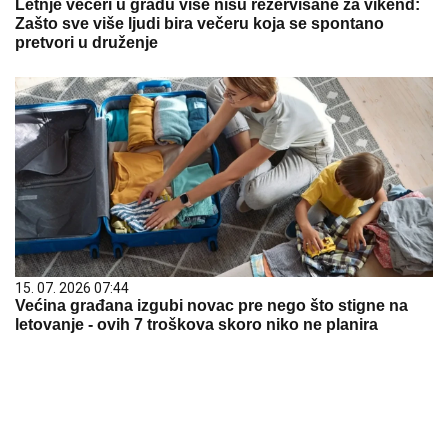
Letnje večeri u gradu više nisu rezervisane za vikend:
Zašto sve više ljudi bira večeru koja se spontano
pretvori u druženje
15. 07. 2026 07:44
Većina građana izgubi novac pre nego što stigne na
letovanje - ovih 7 troškova skoro niko ne planira