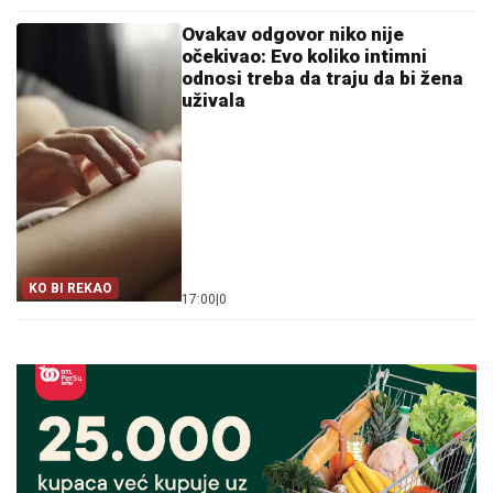
Ovakav odgovor niko nije
očekivao: Evo koliko intimni
odnosi treba da traju da bi žena
uživala
KO BI REKAO
17:00
|
0