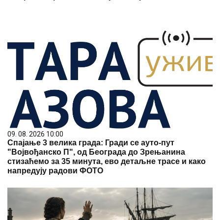
09. 08. 2026 10:00
Спајање 3 велика града: Гради се ауто-пут
"Војвођанско П", од Београда до Зрењанина
стизаћемо за 35 минута, ево детаљне трасе и како
напредују радови ФОТО