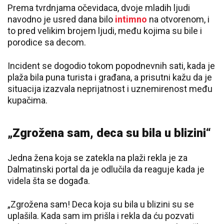
Prema tvrdnjama očevidaca, dvoje mladih ljudi
navodno je usred dana bilo
intimno
na otvorenom, i
to pred velikim brojem ljudi, među kojima su bile i
porodice sa decom.
Incident se dogodio tokom popodnevnih sati, kada je
plaža bila puna turista i građana, a prisutni kažu da je
situacija izazvala neprijatnost i uznemirenost među
kupačima.
„Zgrožena sam, deca su bila u blizini“
Jedna žena koja se zatekla na plaži rekla je za
Dalmatinski portal
da je odlučila da reaguje kada je
videla šta se događa.
„Zgrožena sam! Deca koja su bila u blizini su se
uplašila. Kada sam im prišla i rekla da ću pozvati