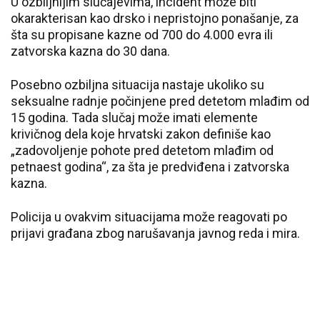
U ozbiljnijim slučajevima, incident može biti
okarakterisan kao drsko i nepristojno ponašanje, za
šta su propisane kazne od 700 do 4.000 evra ili
zatvorska kazna do 30 dana.
Posebno ozbiljna situacija nastaje ukoliko su
seksualne radnje počinjene pred detetom mlađim od
15 godina. Tada slučaj može imati elemente
krivičnog dela koje hrvatski zakon definiše kao
„zadovoljenje pohote pred detetom mlađim od
petnaest godina“, za šta je predviđena i zatvorska
kazna.
Policija u ovakvim situacijama može reagovati po
prijavi građana zbog narušavanja javnog reda i mira.