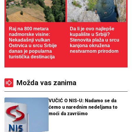
Raj na 800 metara
Da li je ovo najlepše
nadmorske visine:
kupalište u Srbiji?
Nekadašnji vulkan
Stenovita plaža u srcu
Ostrvica u srcu Srbije
kanjona okružena
danas je popularna
nestvarnom prirodom
turistička destinacija
Možda vas zanima
VUČIĆ O NIS-U: Nadamo se da
ćemo u narednim nedeljama to
moći da završimo