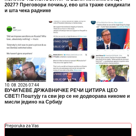
2027? Преговори почињу, ево шта траже синдикати
и шта чека раднике
10. 08. 2026 07:44
ВУЧИЋЕВЕ ДРЖАВНИЧКЕ РЕЧИ ЦИТИРА ЦЕО
СВЕТ! Поштују га сви јер се не додворава никоме и
мисли једино на Србију
Preporuka za Vas