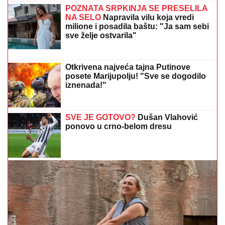
papreno: "Sa 34 godine zavolela
pesak"
(VIDEO) "IZGLEDAM KAO TELE"
Asmina prozivali
zbog kilaže, on se sada snimio i šokirao: Maja ga
momentalno prekorila
(PAPARACO) ĐINA DŽINOVIĆ U
CRNOJ GORI
Evo kako izgleda bez
filtera: U haljini do poda sa golim
leđima, mnogi je nisu prepoznali
"Ne treba tašta ništa": Suzana Mančić
otkrila sve o TEODORINOM