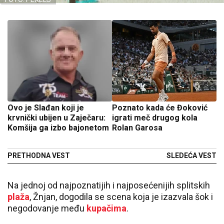
Ovo je Slađan koji je
Poznato kada će Đoković
krvnički ubijen u Zaječaru:
igrati meč drugog kola
Komšija ga izbo bajonetom
Rolan Garosa
PRETHODNA VEST
SLEDEĆA VEST
Na jednoj od najpoznatijih i najposećenijih splitskih
plaža
,
Žnjan
, dogodila se scena koja je izazvala šok i
negodovanje među
kupačima
.