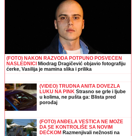
(FOTO) NAKON RAZVODA POTPUNO POSVEĆEN
NASLEDNICI
Miodrag Dragičević objavio fotografiju
ćerke, Vasilija je mamina slika i prilika
NOVI ŠOK U ESTRADNOM
SKANDALU!
Rale prekinuo ćutanje i
uputio BRUTALNU PORUKU porodici
Radanović, stao na stranu istine
(VIDEO) TRUDNA ANITA DOVEZLA
LUKU NA PINK
Strasno se grle i ljube
u kolima, ne pušta ga: Blista pred
porođaj