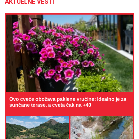
AKTUELNE VESTI
Ovo cveće obožava paklene vrućine: Idealno je za
sunčane terase, a cveta čak na +40