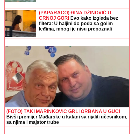
poznati muškarac
SASLUŠAN "BEOGRADSKI FANTOM"
Evo kako je
upadao u automobile, tužilaštvo otkrilo šemu: U
jednim kolima je izveo NEVIĐENU PREVARU
OD PEVANJA NA STOLU DO RADA U
POLJOPRIVREDI
Komšije i roditelji
Jelene Broćić otkrili istinu o pevačici:
"Nije imao ko da je gura s parama, sve
je sama postigla"
PEVAČICA SPAKOVALA KOFERE I
OTIŠLA IZ BEOGRADA
Odmara na
luks destinaciji gde noć košta