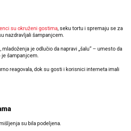
enci su okruženi gostima
, seku tortu i spremaju se za
i su nazdravljali šampanjcem.
u, mladoženja je odlučio da napravi „šalu“ – umesto da
io je šampanjcem.
rno reagovala, dok su gosti i korisnici interneta imali
žama
išljenja su bila podeljena.