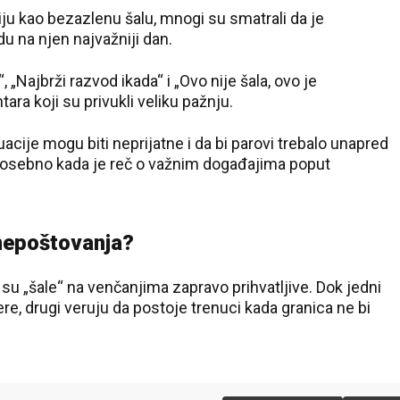
iju kao bezazlenu šalu, mnogi su smatrali da je
du na njen najvažniji dan.
 „Najbrži razvod ikada“ i „Ovo nije šala, ovo je
a koji su privukli veliku pažnju.
tuacije mogu biti neprijatne i da bi parovi trebalo unapred
posebno kada je reč o važnim događajima poput
 nepoštovanja?
ko su „šale“ na venčanjima zapravo prihvatljive. Dok jedni
, drugi veruju da postoje trenuci kada granica ne bi
36 °C
36 °C
Loznica
Beograd