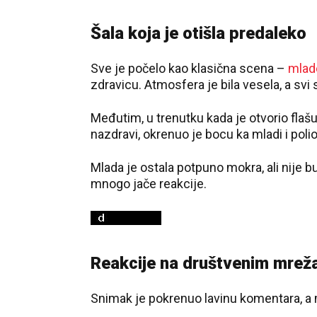
Šala koja je otišla predaleko
Sve je počelo kao klasična scena –
mlad
zdravicu. Atmosfera je bila vesela, a sv
Međutim, u trenutku kada je otvorio flaš
nazdravi, okrenuo je bocu ka mladi i pol
Mlada je ostala potpuno mokra, ali nije bu
mnogo jače reakcije.
Reakcije na društvenim mre
Snimak je pokrenuo lavinu komentara, a m