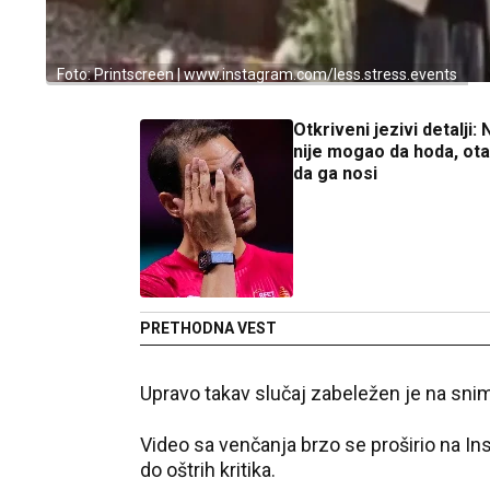
Foto: Printscreen | www.instagram.com/less.stress.events
Otkriveni jezivi detalji: 
nije mogao da hoda, ot
da ga nosi
PRETHODNA VEST
Upravo takav slučaj zabeležen je na sni
Video sa venčanja brzo se proširio na
In
do oštrih kritika.