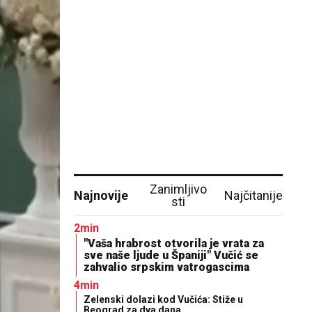
Zanimljivo
Najnovije
Najčitanije
sti
2min
"Vaša hrabrost otvorila je vrata za
sve naše ljude u Španiji" Vučić se
zahvalio srpskim vatrogascima
4min
Zelenski dolazi kod Vučića: Stiže u
Beograd za dva dana