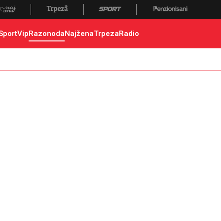
Sport
Vip
Razonoda
Najžena
Trpeza
Radio