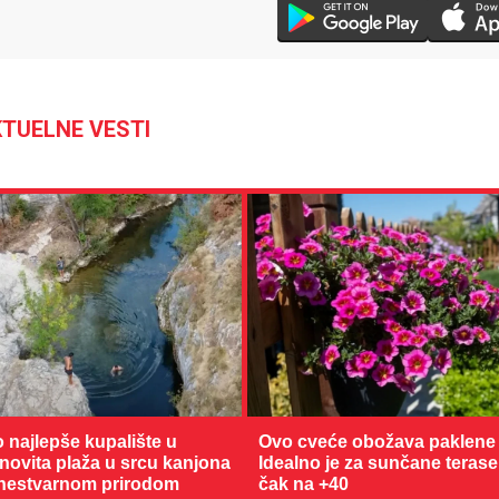
TUELNE VESTI
o najlepše kupalište u
Ovo cveće obožava paklene 
enovita plaža u srcu kanjona
Idealno je za sunčane terase
nestvarnom prirodom
čak na +40