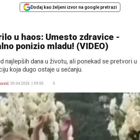
Dodaj kao željeni izvor na google pretrazi
ilo u haos: Umesto zdravice -
lno ponizio mladu! (VIDEO)
 najlepših dana u životu, ali ponekad se pretvori u
ciju koja dugo ostaje u sećanju.
nović
30.04.2026.
09:50
0