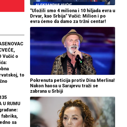
"Uložili smo 4 miliona i 10 hiljada evra u
Drvar, kao Srbija" Vučić: Milion i po
evra ćemo da damo za tržni centar!
JASENOVAC
CVEĆE,
 Vučić o
ića:
obna
rvatskoj, to
Pokrenuta peticija protiv Dina Merlina!
ično
Nakon haosa u Sarajevu traži se
zabrana u Srbiji
135
A U RUMU
građane:
 fabrika,
jedno sa