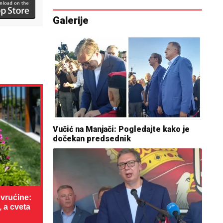
Galerije
Vučić na Manjači: Pogledajte kako je
dočekan predsednik
vrućine:
, a cveta