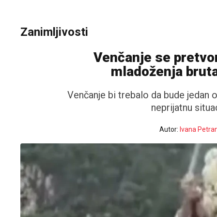
Zanimljivosti
Venčanje se pretvor
mladoženja bruta
Venčanje bi trebalo da bude jedan od
neprijatnu situa
Autor:
Ivana Petra