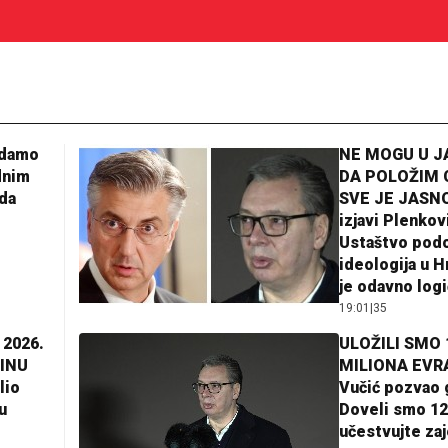
adamo
NE MOGU U 
dnim
DA POLOŽIM 
da
SVE JE JASNO
izjavi Plenkov
Ustaštvo pod
ideologija u H
je odavno log
19:01
|
35
 2026.
ULOŽILI SMO 
INU
MILIONA EVR
lio
Vučić pozvao 
u
Doveli smo 12
učestvujte za