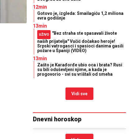
12min
Gotovo je, izgleda: Smailagiću 1,2 miliona
evra godišnje
13min
"Bez straha ste spasavali živote
UŽIVO
naših prijatelja" Vučić dočakao heroje!
Srpski vatrogasci i spasioci danima gasili
požare u Španiji (VIDEO)
13min
Zašto je Karađorđe ubio oca i brata? Rusi
su bili oduševljeni njime, a kada je
progovorio - svi su vrištali od smeha
Vidi sve
Dnevni horoskop