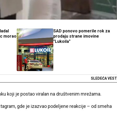
Nadal
SAD ponovo pomerile rok za
ac morao
prodaju strane imovine
"Lukoila"
SLEDEĆA VEST
mku koji je postao viralan na društvenim mrežama.
stagram
, gde je izazvao podeljene reakcije – od smeha