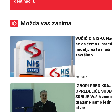
destinacija
Možda vas zanima
VUČIĆ O NIS-U: N
se da ćemo u nare
nedeljama to moći 
završimo
20:20
|
16
IZBORI PRED KRAJ
OPREDELIĆE SUDB
SRBIJE Vučić zamo
građane samo jedn
stvar