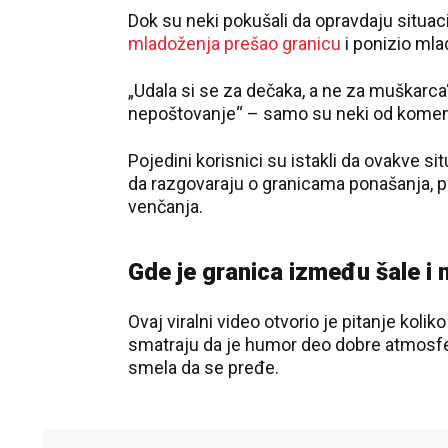
Dok su neki pokušali da opravdaju situac
mladoženja prešao granicu
i ponizio mla
„Udala si se za dečaka, a ne za muškarca“,
nepoštovanje“ – samo su neki od komentar
Pojedini korisnici su istakli da ovakve si
da razgovaraju o granicama ponašanja, 
venčanja.
Gde je granica između šale i
Ovaj viralni video otvorio je pitanje koli
smatraju da je humor deo dobre atmosfere
smela da se pređe.