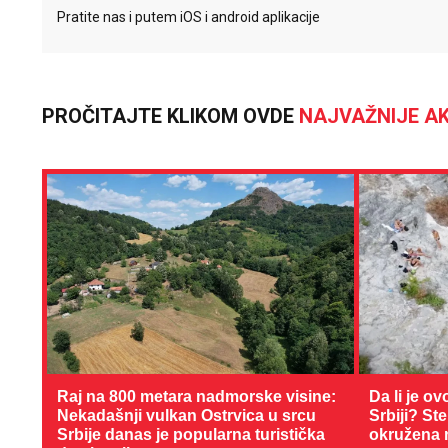
Pratite nas i putem iOS i android aplikacije
PROČITAJTE KLIKOM OVDE
NAJVAŽNIJE AK
Raj na 800 metara nadmorske visine:
Da li je ov
Nekadašnji vulkan Ostrvica u srcu
Srbiji? St
Srbije danas je popularna turistička
okružena 