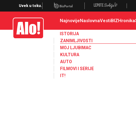
Zanimljivosti
Uvek u toku.
Najnovije
Naslovna
Vesti
BIZ
Hronika
Alo
ISTORIJA
ZANIMLJIVOSTI
MOJ LJUBIMAC
KULTURA
AUTO
FILMOVI I SERIJE
IT!