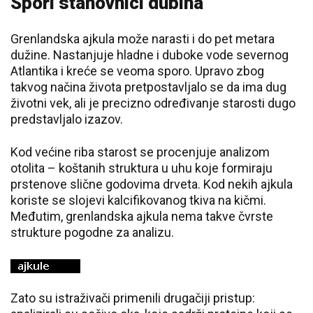
Spori stanovnici dubina
Grenlandska ajkula
može narasti i do pet metara
dužine. Nastanjuje hladne i duboke vode severnog
Atlantika i kreće se veoma sporo. Upravo zbog
takvog načina života pretpostavljalo se da ima dug
životni vek, ali je precizno određivanje starosti dugo
predstavljalo izazov.
Kod većine riba starost se procenjuje analizom
otolita – koštanih struktura u uhu koje formiraju
prstenove slične godovima drveta. Kod nekih ajkula
koriste se slojevi kalcifikovanog tkiva na kičmi.
Međutim, grenlandska ajkula nema takve čvrste
strukture pogodne za analizu.
Zato su istraživači primenili drugačiji pristup: