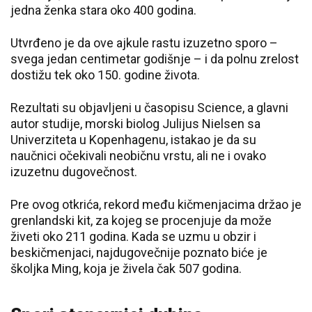
jedna ženka stara oko 400 godina.
Utvrđeno je da ove ajkule rastu izuzetno sporo –
svega jedan centimetar godišnje – i da polnu zrelost
dostižu tek oko 150. godine života.
Rezultati su objavljeni u časopisu
Science
, a glavni
autor studije, morski biolog
Julijus Nielsen
sa
Univerziteta u Kopenhagenu
, istakao je da su
naučnici očekivali neobičnu vrstu, ali ne i ovako
izuzetnu dugovečnost.
Pre ovog otkrića, rekord među kičmenjacima držao je
grenlandski kit
, za kojeg se procenjuje da može
živeti oko 211 godina. Kada se uzmu u obzir i
beskičmenjaci, najdugovečnije poznato biće je
školjka
Ming
, koja je živela čak 507 godina.