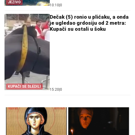
JEZIVO
10:10
|
0
Dečak (5) ronio u plićaku, a onda
je ugledao grdosiju od 2 metra:
Kupači su ostali u šoku
KUPAČI SE SLEDILI
15:20
|
0