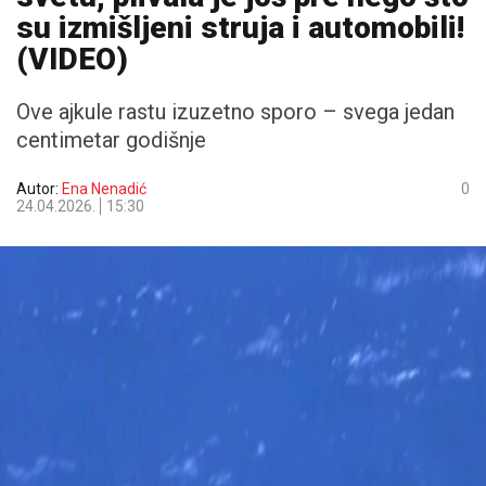
su izmišljeni struja i automobili!
(VIDEO)
Ove ajkule rastu izuzetno sporo – svega jedan
centimetar godišnje
Autor:
Ena Nenadić
0
24.04.2026.
15:30