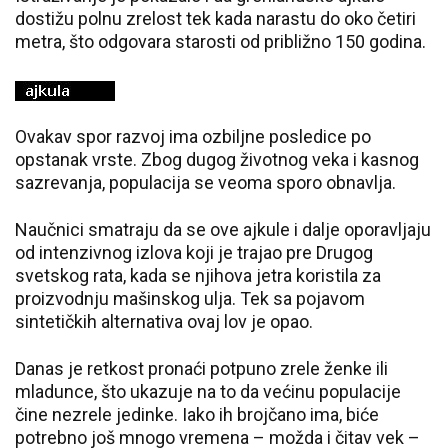
dostižu polnu zrelost tek kada narastu do oko četiri
metra, što odgovara starosti od približno 150 godina.
Ovakav spor razvoj ima ozbiljne posledice po
opstanak vrste. Zbog dugog životnog veka i kasnog
sazrevanja, populacija se veoma sporo obnavlja.
Naučnici smatraju da se ove ajkule i dalje oporavljaju
od intenzivnog izlova koji je trajao pre
Drugog
svetskog rata
, kada se njihova jetra koristila za
proizvodnju mašinskog ulja. Tek sa pojavom
sintetičkih alternativa ovaj lov je opao.
Danas je retkost pronaći potpuno zrele ženke ili
mladunce, što ukazuje na to da većinu populacije
čine nezrele jedinke. Iako ih brojčano ima, biće
potrebno još mnogo vremena – možda i čitav vek –