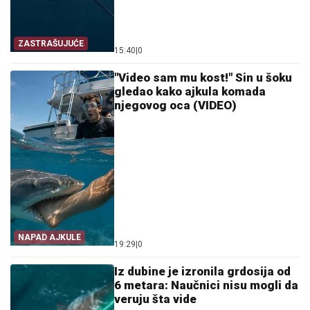
ZASTRAŠUJUĆE
15:40
|
0
"Video sam mu kost!" Sin u šoku
gledao kako ajkula komada
njegovog oca (VIDEO)
NAPAD AJKULE
19:29
|
0
Iz dubine je izronila grdosija od
6 metara: Naučnici nisu mogli da
veruju šta vide