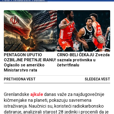
PENTAGON UPUTIO
CRNO-BELI ČEKAJU Zvezda
OZBILJNE PRETNJE IRANU!
saznala protivnika u
Oglasilo se američko
četvrtfinalu
Ministarstvo rata
PRETHODNA VEST
SLEDEĆA VEST
Grenlandske
ajkule
danas važe za najdugovečnije
kičmenjake na planeti, pokazuju savremena
istraživanja. Naučnici su, koristeći radiokarbonsko
datiranje, analizirali starost 28 jedinki i procenili da je