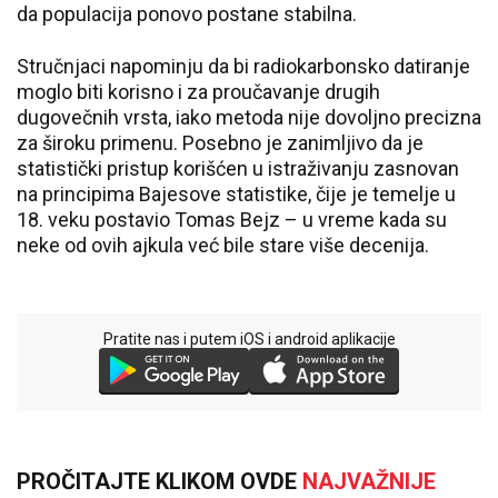
da populacija ponovo postane stabilna.
Stručnjaci napominju da bi radiokarbonsko datiranje
moglo biti korisno i za proučavanje drugih
dugovečnih vrsta, iako metoda nije dovoljno precizna
za široku primenu. Posebno je zanimljivo da je
statistički pristup korišćen u istraživanju zasnovan
na principima
Bajesove statistike
, čije je temelje u
18. veku postavio
Tomas Bejz
– u vreme kada su
neke od ovih ajkula već bile stare više decenija.
Pratite nas i putem iOS i android aplikacije
PROČITAJTE KLIKOM OVDE
NAJVAŽNIJE