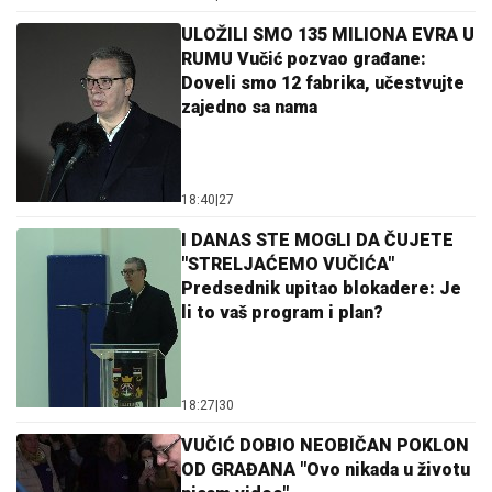
ULOŽILI SMO 135 MILIONA EVRA U
RUMU Vučić pozvao građane:
Doveli smo 12 fabrika, učestvujte
zajedno sa nama
18:40
|
27
I DANAS STE MOGLI DA ČUJETE
"STRELJAĆEMO VUČIĆA"
Predsednik upitao blokadere: Je
li to vaš program i plan?
18:27
|
30
VUČIĆ DOBIO NEOBIČAN POKLON
OD GRAĐANA "Ovo nikada u životu