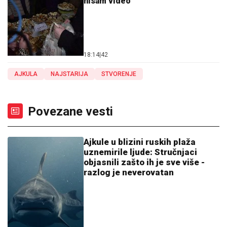
nisam video"
18:14
|
42
AJKULA
NAJSTARIJA
STVORENJE
Povezane vesti
Ajkule u blizini ruskih plaža
uznemirile ljude: Stručnjaci
objasnili zašto ih je sve više -
razlog je neverovatan