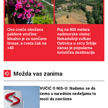
Ovo cveće obožava
Raj na 800 metara
paklene vrućine:
nadmorske visine:
Idealno je za sunčane
Nekadašnji vulkan
terase, a cveta čak na
Ostrvica u srcu Srbije
+40
danas je popularna
turistička destinacija
Možda vas zanima
VUČIĆ O NIS-U: Nadamo se da
ćemo u narednim nedeljama to
moći da završimo