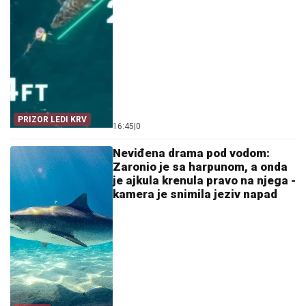
PRIZOR LEDI KRV
16:45
|
0
Neviđena drama pod vodom:
Zaronio je sa harpunom, a onda
je ajkula krenula pravo na njega -
kamera je snimila jeziv napad