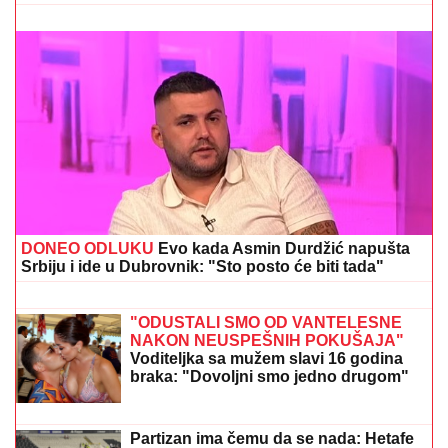
PRIČALO SE DA SE RAZVODE
Ovako se Đanijev sin
i snaja ponašaju kad ih niko ne gleda, Minja objavila
fotografiju sa suprugom, jedan detalj jasno otkriva u
kakvom su braku
Slavlje u domu Dragana Stankovića 4
dana nakon što je VERIO DEVOJKU
Čestitke se nižu: "Biću tvoj oslonac i
sigurnost! Ti si prava osoba"
Hitno uključivanje Mustafe Durdžića u
emisiju, otkrio detalje video poziva sa
Majom: "Mevlida je ljuta na nju"