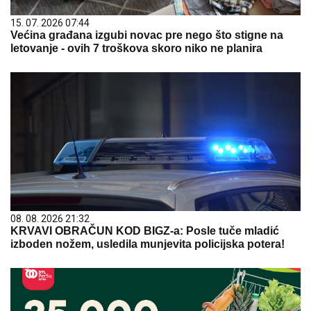
15. 07. 2026 07:44
Većina građana izgubi novac pre nego što stigne na
letovanje - ovih 7 troškova skoro niko ne planira
08. 08. 2026 21:32
KRVAVI OBRAČUN KOD BIGZ-a: Posle tuče mladić
izboden nožem, usledila munjevita policijska potera!