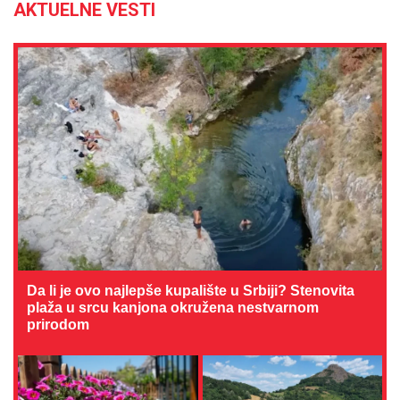
AKTUELNE VESTI
Da li je ovo najlepše kupalište u Srbiji? Stenovita
plaža u srcu kanjona okružena nestvarnom
prirodom