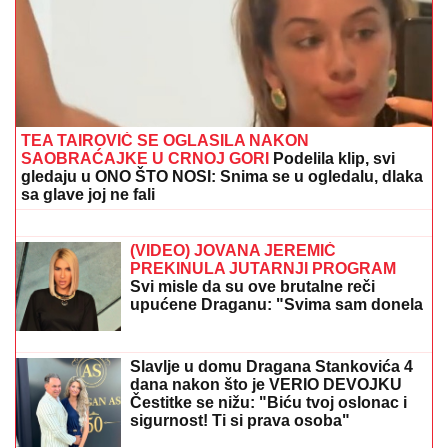
TEA TAIROVIĆ SE OGLASILA NAKON
SAOBRAĆAJKE U CRNOJ GORI
Podelila klip, svi
gledaju u ONO ŠTO NOSI: Snima se u ogledalu, dlaka
sa glave joj ne fali
VELIKA TRAGEDIJA U RIO DE
ŽANEIRU: U
padu helikoptera
poginulo 4 ljudi
(VIDEO) JOVANA JEREMIĆ
PREKINULA JUTARNJI PROGRAM
Svi misle da su ove brutalne reči
upućene Draganu: "Svima sam donela
samo dobro"