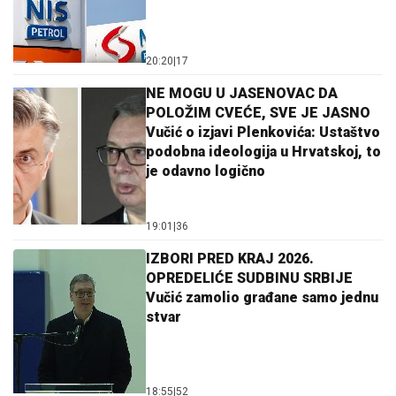
20:20
|
17
NE MOGU U JASENOVAC DA
POLOŽIM CVEĆE, SVE JE JASNO
Vučić o izjavi Plenkovića: Ustaštvo
podobna ideologija u Hrvatskoj, to
je odavno logično
19:01
|
36
IZBORI PRED KRAJ 2026.
OPREDELIĆE SUDBINU SRBIJE
Vučić zamolio građane samo jednu
stvar
18:55
|
52