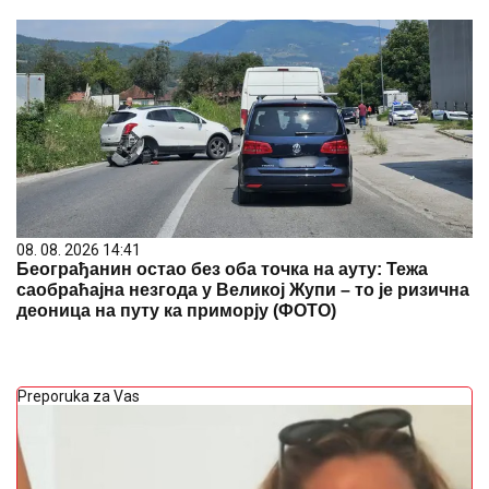
08. 08. 2026 14:41
Београђанин остао без оба точка на ауту: Тежа
саобраћајна незгода у Великој Жупи – то је ризична
деоница на путу ка приморју (ФОТО)
Preporuka za Vas