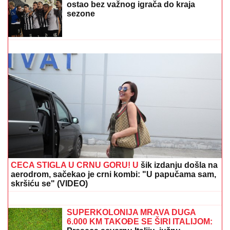
DONEO ODLUKU
Evo kada Asmin Durdžić napušta
Srbiju i ide u Dubrovnik: "Sto posto će biti tada"
PILEĆA SUPA SA POVRĆEM I
KNEDLAMA:
Domaća i puna ukusa
"ODUSTALI SMO OD VANTELESNE
NAKON NEUSPEŠNIH POKUŠAJA"
Voditeljka sa mužem slavi 16 godina
braka: "Dovoljni smo jedno drugom"