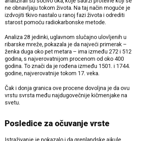
analizirali su sočivo oka, koje sadrži proteine koji se
ne obnavljaju tokom života. Na taj način moguće je
izdvojiti tkivo nastalo u ranoj fazi života i odrediti
starost pomoću radiokarbonske metode.
Analiza 28 jedinki, uglavnom slučajno ulovljenih u
ribarske mreže, pokazala je da najveći primerak –
ženka duga oko pet metara – ima između 272 i 512
godina, s najverovatnijom procenom od oko 400
godina. To znači da je rođena između 1501. i 1744.
godine, najverovatnije tokom 17. veka.
Čak i donja granica ove procene dovoljna je da ovu
vrstu svrsta među najdugovečnije kičmenjake na
svetu.
Posledice za očuvanje vrste
Istraživanje je pokazalo i da grenlandske ajkule