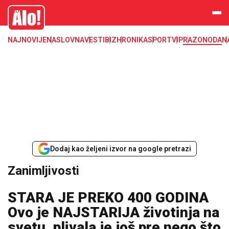
Zanimljivosti
Alo
NAJNOVIJE
NASLOVNA
VESTI
BIZ
HRONIKA
SPORT
VIP
RAZONODA
N
Dodaj kao željeni izvor na google pretrazi
Zanimljivosti
STARA JE PREKO 400 GODINA
Ovo je NAJSTARIJA životinja na
svetu, plivala je još pre nego što