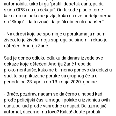
automobila, kako bi ga "pratili desetak dana, pa da
skinu GPS i da ga čekaju". On takođe piše o tome
kako mu se neko ne javlja, kako ga dve nedelje nema
na "Skaju" i da to znači da je "ili ubijen ili uhapšen".
- Na adresi koja se spominje u porukama ja nisam
živeo, tu je živela moja supruga sa sinom - rekao je
oštećeni Andrija Zarić.
Sud je doneo odluku odluku da danas izvede sve
dokaze koje oštećeni Andrija Zarić treba da
prokomentariše, kako ne bi morao ponovo da dolazi u
sud, te su prikazane poruke sa grupnog četa u
periodu od 23. aprila do 13. maja 2020. godine.
- Braćo, pozdrav, nadam se da ćemo u napad kad
prođe policijski čas, a mogu i polako u izvidnicu ovih
dana, pa kad prođe vanredno u napad. Da uzme jači
automat, daćemo mu lovu? Kalaš! Jeste probali