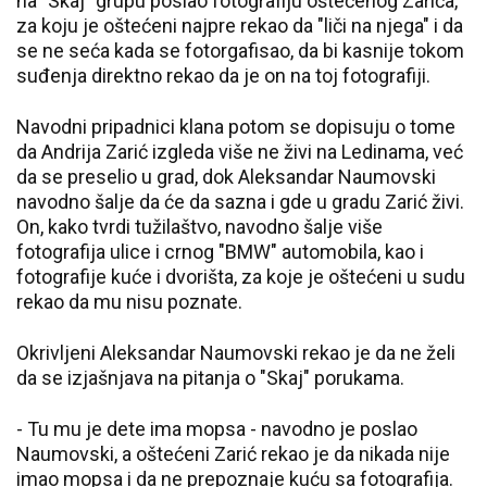
na "Skaj" grupu poslao fotografiju oštećenog Zarića,
za koju je oštećeni najpre rekao da "liči na njega" i da
se ne seća kada se fotorgafisao, da bi kasnije tokom
suđenja direktno rekao da je on na toj fotografiji.
Navodni pripadnici klana potom se dopisuju o tome
da Andrija Zarić izgleda više ne živi na Ledinama, već
da se preselio u grad, dok Aleksandar Naumovski
navodno šalje da će da sazna i gde u gradu Zarić živi.
On, kako tvrdi tužilaštvo, navodno šalje više
fotografija ulice i crnog "BMW" automobila, kao i
fotografije kuće i dvorišta, za koje je oštećeni u sudu
rekao da mu nisu poznate.
Okrivljeni Aleksandar Naumovski rekao je da ne želi
da se izjašnjava na pitanja o "Skaj" porukama.
- Tu mu je dete ima mopsa - navodno je poslao
Naumovski, a oštećeni Zarić rekao je da nikada nije
imao mopsa i da ne prepoznaje kuću sa fotografija.