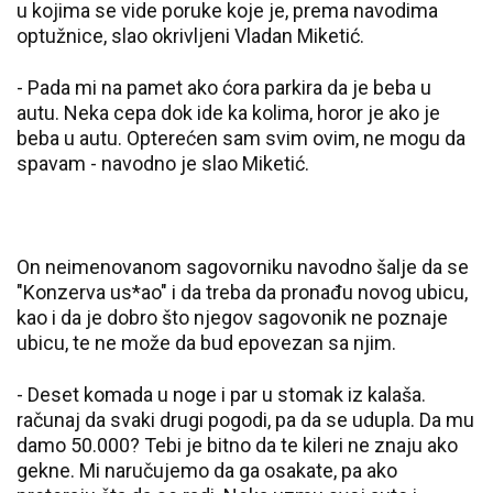
u kojima se vide poruke koje je, prema navodima
optužnice, slao okrivljeni Vladan Miketić.
- Pada mi na pamet ako ćora parkira da je beba u
autu. Neka cepa dok ide ka kolima, horor je ako je
beba u autu. Opterećen sam svim ovim, ne mogu da
spavam - navodno je slao Miketić.
On neimenovanom sagovorniku navodno šalje da se
"Konzerva us*ao" i da treba da pronađu novog ubicu,
kao i da je dobro što njegov sagovonik ne poznaje
ubicu, te ne može da bud epovezan sa njim.
- Deset komada u noge i par u stomak iz kalaša.
računaj da svaki drugi pogodi, pa da se udupla. Da mu
damo 50.000? Tebi je bitno da te kileri ne znaju ako
gekne. Mi naručujemo da ga osakate, pa ako