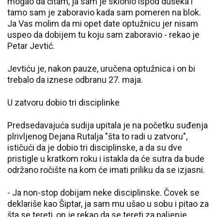
mogao da čitam, ja sam je sklonio ispod dušeka i
tamo sam je zaboravio kada sam pomeren na blok.
Ja Vas molim da mi opet date optužnicu jer nisam
uspeo da dobijem tu koju sam zaboravio - rekao je
Petar Jevtić.
Jevtiću je, nakon pauze, uručena optužnica i on bi
trebalo da iznese odbranu 27. maja.
U zatvoru dobio tri disciplinke
Predsedavajuća sudija upitala je na početku suđenja
plrivljenog Dejana Rutalja "šta to radi u zatvoru",
ističući da je dobio tri disciplinske, a da su dve
pristigle u kratkom roku i istakla da će sutra da bude
održano ročište na kom će imati priliku da se izjasni.
- Ja non-stop dobijam neke disciplinske. Čovek se
deklariše kao Šiptar, ja sam mu ušao u sobu i pitao za
šta se tereti, on je rekao da se tereti za paljenje