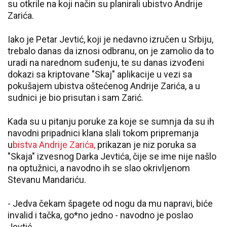
su otkrile na koji način su planirali ubistvo Andrije
Zarića.
Iako je Petar Jevtić, koji je nedavno izručen u Srbiju,
trebalo danas da iznosi odbranu, on je zamolio da to
uradi na narednom suđenju, te su danas izvođeni
dokazi sa kriptovane "Skaj" aplikacije u vezi sa
pokušajem ubistva oštećenog Andrije Zarića, a u
sudnici je bio prisutan i sam Zarić.
Kada su u pitanju poruke za koje se sumnja da su ih
navodni pripadnici klana slali tokom pripremanja
u
bistva Andrije Zarića,
prikazan je niz poruka sa
"Skaja" izvesnog Darka Jevtića, čije se ime nije našlo
na optužnici, a navodno ih se slao okrivljenom
Stevanu Mandariću.
- Jedva čekam špagete od nogu da mu napravi, biće
invalid i tačka, go*no jedno - navodno je poslao
Jevtić.