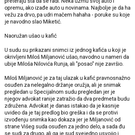
preteraju šta da se radi. Neka uzmu svoj auto i
opremu, ako izađe auto u novinama. Najbolje je da ha
vežu za drvo, pa udri mačem hahaha - poruke su koje
je navodno slao Miketić.
Naoružan ušao u kafić
U sudu su prikazani snimci iz jednog kafića u koji je
okrivljeni Miloš Miljanović ušao, navodno u nameri da
ubije Miloša Nilovića Runja, ali "posao" nije završio.
Miloš Miljanović je za taj ulazak u kafić pravnosnažno
osuđen za nelegalno držanje oružja, ali je snimak
pregledan u Specijalnom sudu pregledan jer je
njegov advokat ranije zatražio da dva predmeta budu
združena. Advokat je danas istakao da je kasnije
uvideo da je taj predlog bio greška i da se protivi
izvođenju snimka kao dokaza jer je Miljanović od
strane Višeg suda osuđen za jedno delo, a sada đu
se sudi za drugo, ali ga je sud svejedno usvojio i