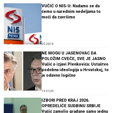
VUČIĆ O NIS-U: Nadamo se da
ćemo u narednim nedeljama to
moći da završimo
20:20
|
16
NE MOGU U JASENOVAC DA
POLOŽIM CVEĆE, SVE JE JASNO
Vučić o izjavi Plenkovića: Ustaštvo
podobna ideologija u Hrvatskoj, to
je odavno logično
19:01
|
35
IZBORI PRED KRAJ 2026.
OPREDELIĆE SUDBINU SRBIJE
Vučić zamolio građane samo jednu