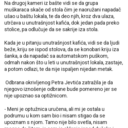
Na drugoj kameri iz bašte vidi se da grupa
muškaraca skače od stola čim je naoružani napadač
ušao u baštu lokala, te da deo njih, kroz dva ulaza,
utrčava u unutrašnjost kafića, dok jedan pada preko
stolice, pa odlučuje da se sakrije iza stola.
Kada je u pitanju unutrašnjost kafića, vidi se da ljudi
beže, kriju se ispod stolova, da se konobari kriju iza
šanka, a da napadač sa automatskom puškom,
odmah nakon što u leti u unutrašnjost lokala, zastaje,
a potom odlazi, te da nije ispaljen nijedan metak.
Odbrana okrivljenog Petra Jevtića zatražila je da
njegovo iznošenje odbrane bude pomereno jer se
nije upoznao sa optižnicom.
- Meni je optužnica uručena, ali mi je ostala u
podrumu u kom sam bio i nisam stigao da se
upoznam s njom. Tamo nije bilo svetla, nisam