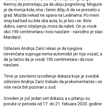
Nemoj da pomešaju, pa da ubiju pogrešnog. Moguće
je da menja kola, ima i ženin džip, ili da se preselio u
grad. Možda nekad ne spava na Ledinama. Po meni
onaj kad kad su bila oba auta, tu je bio i on. Biće
dobro, samo strpljenja, mora da naleti. On je visok
oko 190 centimetara i nosi naočare - navodno je slao
Mandarić.
Oštećeni Andrija Zarić rekao je da njegova
nevenčana supruga nema automobil jer nije vozač, a
da ja tačno da je visok 190 centimetara i da nosi
naočare.
Time je završeno izvođenje dokaza koje je svedok
oštećeni Andrija Zarić trebalo da prokomentariše i on
više neće biti pozivan u sud.
Izveden je još jedan set dokaza, a u pitanju su
poruke iz perioda od 17. do 21. febuara 2020. godine