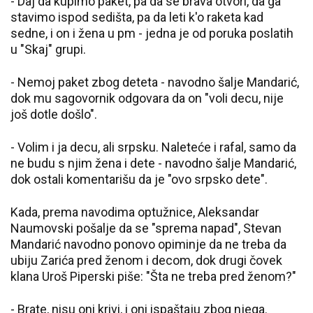
- Daj da kupimo paket, pa da se brava otvori, da ga
stavimo ispod sedišta, pa da leti k'o raketa kad
sedne, i on i žena u pm - jedna je od poruka poslatih
u "Skaj" grupi.
- Nemoj paket zbog deteta - navodno šalje Mandarić,
dok mu sagovornik odgovara da on "voli decu, nije
još dotle došlo".
- Volim i ja decu, ali srpsku. Naleteće i rafal, samo da
ne budu s njim žena i dete - navodno šalje Mandarić,
dok ostali komentarišu da je "ovo srpsko dete".
Kada, prema navodima optužnice, Aleksandar
Naumovski pošalje da se "sprema napad", Stevan
Mandarić navodno ponovo opiminje da ne treba da
ubiju Zarića pred ženom i decom, dok drugi čovek
klana Uroš Piperski piše: "Šta ne treba pred ženom?"
- Brate, nisu oni krivi, i oni ispaštaju zbog njega.