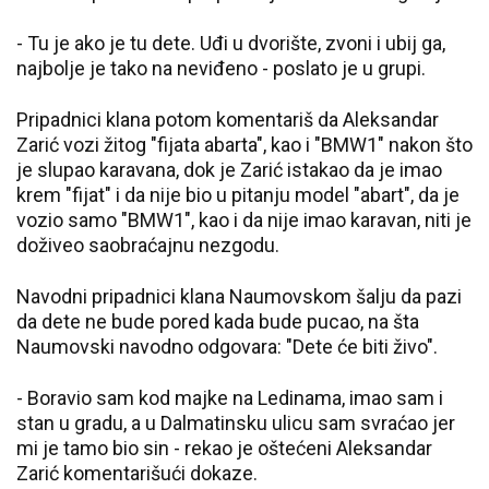
- Tu je ako je tu dete. Uđi u dvorište, zvoni i ubij ga,
najbolje je tako na neviđeno - poslato je u grupi.
Pripadnici klana potom komentariš da Aleksandar
Zarić vozi žitog "fijata abarta", kao i "BMW1" nakon što
je slupao karavana, dok je Zarić istakao da je imao
krem "fijat" i da nije bio u pitanju model "abart", da je
vozio samo "BMW1", kao i da nije imao karavan, niti je
doživeo saobraćajnu nezgodu.
Navodni pripadnici klana Naumovskom šalju da pazi
da dete ne bude pored kada bude pucao, na šta
Naumovski navodno odgovara: "Dete će biti živo".
- Boravio sam kod majke na Ledinama, imao sam i
stan u gradu, a u Dalmatinsku ulicu sam svraćao jer
mi je tamo bio sin - rekao je oštećeni Aleksandar
Zarić komentarišući dokaze.