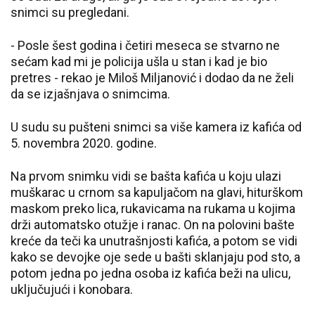
snimci su pregledani.
- Posle šest godina i četiri meseca se stvarno ne
sećam kad mi je policija ušla u stan i kad je bio
pretres - rekao je Miloš Miljanović i dodao da ne želi
da se izjašnjava o snimcima.
U sudu su pušteni snimci sa više kamera iz kafića od
5. novembra 2020. godine.
Na prvom snimku vidi se bašta kafića u koju ulazi
muškarac u crnom sa kapuljačom na glavi, hiturškom
maskom preko lica, rukavicama na rukama u kojima
drži automatsko otužje i ranac. On na polovini bašte
kreće da teči ka unutrašnjosti kafića, a potom se vidi
kako se devojke oje sede u bašti sklanjaju pod sto, a
potom jedna po jedna osoba iz kafića beži na ulicu,
uključujući i konobara.