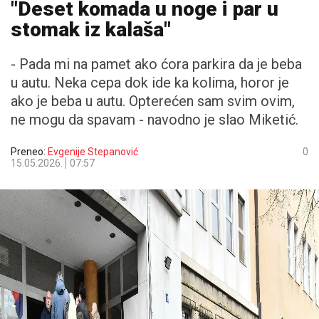
"Deset komada u noge i par u
stomak iz kalaša"
- Pada mi na pamet ako ćora parkira da je beba
u autu. Neka cepa dok ide ka kolima, horor je
ako je beba u autu. Opterećen sam svim ovim,
ne mogu da spavam - navodno je slao Miketić.
Preneo:
Evgenije Stepanović
0
15.05.2026.
07:57