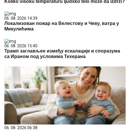
Koliko visoku temperaturu ljudsko telo može da izdrži?
06. 08. 2026 14:39
Локализован пожар на Велестову и Чеву, ватра у
Микулићима
06. 08. 2026 15:40
Трамп заглављен између ескалације и споразума
са Ираном под условима Техерана
06. 08. 2026 06:38