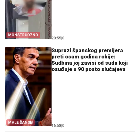
MONSTRUOZNO
20:55
|
0
Supruzi španskog premijera
preti osam godina robije:
Sudbina joj zavisi od suda koji
osuđuje u 90 posto slučajeva
MALE ŠANSE!
16:58
|
0