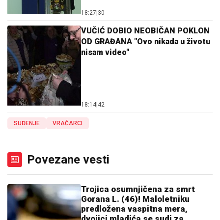
18:27
|
30
VUČIĆ DOBIO NEOBIČAN POKLON
OD GRAĐANA "Ovo nikada u životu
nisam video"
18:14
|
42
SUĐENJE
VRAČARCI
Povezane vesti
Trojica osumnjičena za smrt
Gorana L. (46)! Maloletniku
predložena vaspitna mera,
dvojici mladića se sudi za