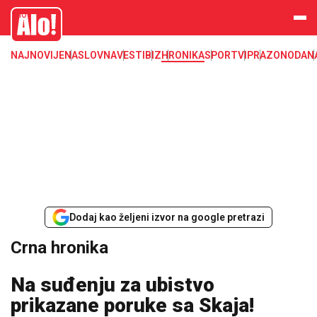
Crna hronika, smrt, ubistvo, likvidacija, krađa, pljačka, hapšenje, policija,
Alo
poginuli, zaplena, carina
NAJNOVIJE
NASLOVNA
VESTI
BIZ
HRONIKA
SPORT
VIP
RAZONODA
N
Dodaj kao željeni izvor na google pretrazi
Crna hronika
Na suđenju za ubistvo
prikazane poruke sa Skaja!