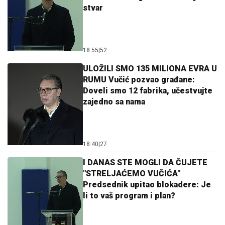
stvar
18:55
|
52
ULOŽILI SMO 135 MILIONA EVRA U
RUMU Vučić pozvao građane:
Doveli smo 12 fabrika, učestvujte
zajedno sa nama
18:40
|
27
I DANAS STE MOGLI DA ČUJETE
"STRELJAĆEMO VUČIĆA"
Predsednik upitao blokadere: Je
li to vaš program i plan?