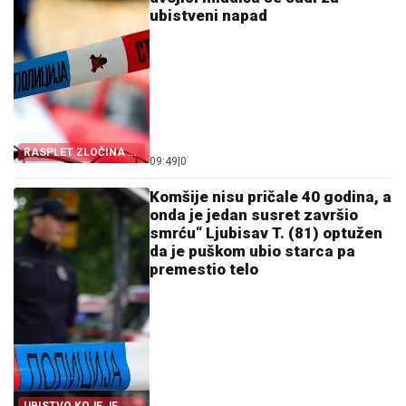
ubistveni napad
RASPLET ZLOČINA U
09:49
|
0
SAVINOM SELU
Komšije nisu pričale 40 godina, a
onda je jedan susret završio
smrću“ Ljubisav T. (81) optužen
da je puškom ubio starca pa
premestio telo