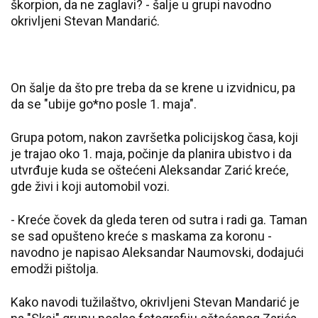
škorpion, da ne zaglavi? - šalje u grupi navodno
okrivljeni Stevan Mandarić.
On šalje da što pre treba da se krene u izvidnicu, pa
da se "ubije go*no posle 1. maja".
Grupa potom, nakon završetka policijskog časa, koji
je trajao oko 1. maja, počinje da planira ubistvo i da
utvrđuje kuda se oštećeni Aleksandar Zarić kreće,
gde živi i koji automobil vozi.
- Kreće čovek da gleda teren od sutra i radi ga. Taman
se sad opušteno kreće s maskama za koronu -
navodno je napisao Aleksandar Naumovski, dodajući
emodži pištolja.
Kako navodi tužilaštvo, okrivljeni Stevan Mandarić je