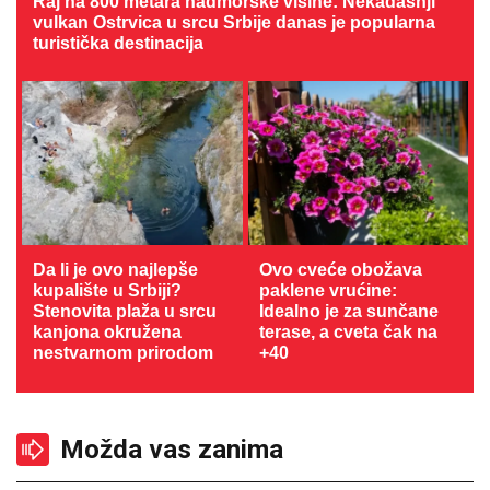
Raj na 800 metara nadmorske visine: Nekadašnji
vulkan Ostrvica u srcu Srbije danas je popularna
turistička destinacija
Da li je ovo najlepše
Ovo cveće obožava
kupalište u Srbiji?
paklene vrućine:
Stenovita plaža u srcu
Idealno je za sunčane
kanjona okružena
terase, a cveta čak na
nestvarnom prirodom
+40
Možda vas zanima