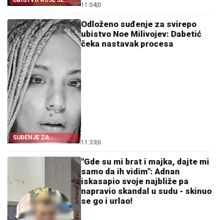
UBISTVO KOJE JE
11:04
|
0
ŠOKIRALO SVRLJIG
Odloženo suđenje za svirepo
ubistvo Noe Milivojev: Dabetić
čeka nastavak procesa
SUĐENJE ZA
11:33
|
0
SVIREPO UBISTVO
"Gde su mi brat i majka, dajte mi
samo da ih vidim": Adnan
iskasapio svoje najbliže pa
napravio skandal u sudu - skinuo
se go i urlao!