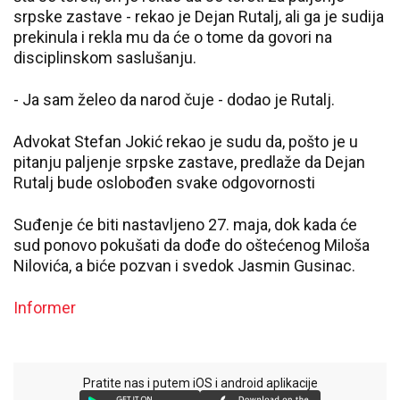
srpske zastave - rekao je Dejan Rutalj, ali ga je sudija
prekinula i rekla mu da će o tome da govori na
disciplinskom saslušanju.
- Ja sam želeo da narod čuje - dodao je Rutalj.
Advokat Stefan Jokić rekao je sudu da, pošto je u
pitanju paljenje srpske zastave, predlaže da Dejan
Rutalj bude oslobođen svake odgovornosti
Suđenje će biti nastavljeno 27. maja, dok kada će
sud ponovo pokušati da dođe do oštećenog Miloša
Nilovića, a biće pozvan i svedok Jasmin Gusinac.
Informer
Pratite nas i putem iOS i android aplikacije