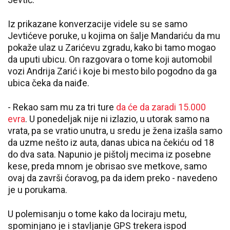
Iz prikazane konverzacije videle su se samo
Jevtićeve poruke, u kojima on šalje Mandariću da mu
pokaže ulaz u Zarićevu zgradu, kako bi tamo mogao
da uputi ubicu. On razgovara o tome koji automobil
vozi Andrija Zarić i koje bi mesto bilo pogodno da ga
ubica čeka da naiđe.
- Rekao sam mu za tri ture
da će da zaradi 15.000
evra
. U ponedeljak nije ni izlazio, u utorak samo na
vrata, pa se vratio unutra, u sredu je žena izašla samo
da uzme nešto iz auta, danas ubica na čekiću od 18
do dva sata. Napunio je pištolj mecima iz posebne
kese, preda mnom je obrisao sve metkove, samo
ovaj da završi ćoravog, pa da idem preko - navedeno
je u porukama.
U polemisanju o tome kako da lociraju metu,
spominjano je i stavljanje GPS trekera ispod