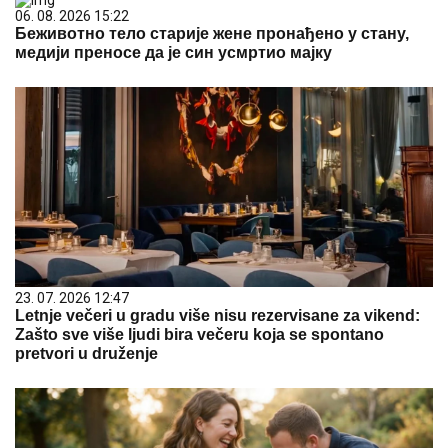
06. 08. 2026 15:22
Беживотно тело старије жене пронађено у стану,
медији преносе да је син усмртио мајку
23. 07. 2026 12:47
Letnje večeri u gradu više nisu rezervisane za vikend:
Zašto sve više ljudi bira večeru koja se spontano
pretvori u druženje