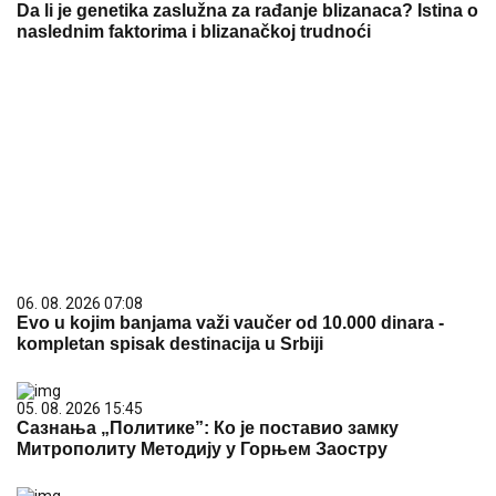
Da li je genetika zaslužna za rađanje blizanaca? Istina o
naslednim faktorima i blizanačkoj trudnoći
06. 08. 2026 07:08
Evo u kojim banjama važi vaučer od 10.000 dinara -
kompletan spisak destinacija u Srbiji
05. 08. 2026 15:45
Сазнања „Политике”: Ко је поставио замку
Митрополиту Методију у Горњем Заостру