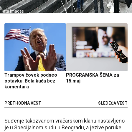
ata images
Trampov čovek podneo
PROGRAMSKA ŠEMA za
ostavku: Bela kuća bez
15.maj
komentara
PRETHODNA VEST
SLEDEĆA VEST
Suđenje takozvanom vračarskom klanu nastavljeno
je u Specijalnom sudu u Beogradu, a jezive poruke