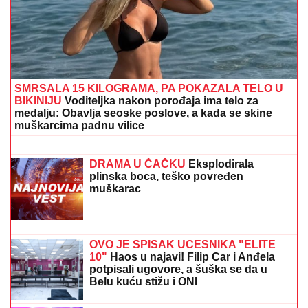
detalj, neće da ulepšava stvarnost: "Tretman mi je
preko potreban" (FOTO)
U ovom gradu gori asfalt: Živa samo
skače - U 10 sati izmereno 33 stepena
Voditeljki RTS-a TELO CELO U
MIŠIĆIMA, skinula se u bikini i
pokazala RASNE OBLINE Skroz joj
popustile kočnice, slike sa odmora
napravile dar-mar