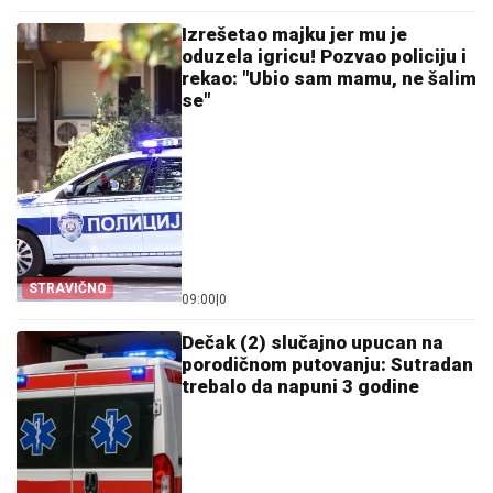
Izrešetao majku jer mu je
oduzela igricu! Pozvao policiju i
rekao: "Ubio sam mamu, ne šalim
se"
STRAVIČNO
09:00
|
0
Dečak (2) slučajno upucan na
porodičnom putovanju: Sutradan
trebalo da napuni 3 godine