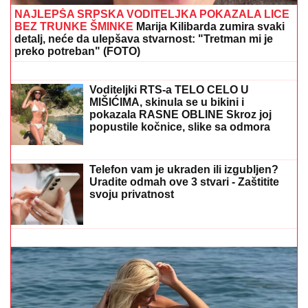
SANJA GRUJIĆ JE DRUGA OSOBA!
Pokazala šta radi posle raskida sa
Markom: Odavde NE IZLAZI, promene
na njoj bodu oči (FOTO)
"ZBOG DOKTORKE SAM IZGUBILA
POSAO"
Poznata Srpkinja se uništila
estetskim zahvatima, pa vratila
prirodan izgled: Sada isplivala stara
fotka
NAJLEPŠA SRPSKA VODITELJKA POKAZALA LICE
BEZ TRUNKE ŠMINKE
Marija Kilibarda zumira svaki