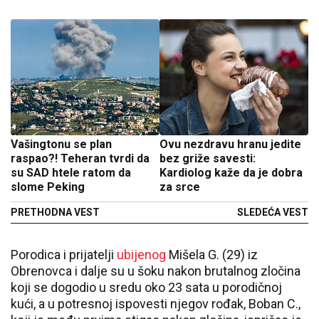
Vašingtonu se plan
Ovu nezdravu hranu jedite
raspao?! Teheran tvrdi da
bez griže savesti:
su SAD htele ratom da
Kardiolog kaže da je dobra
slome Peking
za srce
PRETHODNA VEST
SLEDEĆA VEST
Porodica i prijatelji
ubijenog
Mišela G. (29) iz
Obrenovca i dalje su u šoku nakon brutalnog zločina
koji se dogodio u sredu oko 23 sata u porodičnoj
kući, a u potresnoj ispovesti njegov rođak, Boban C.,