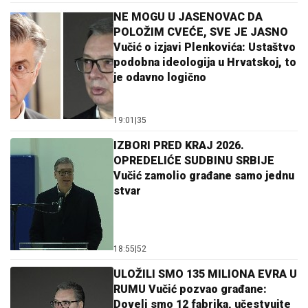
NE MOGU U JASENOVAC DA
POLOŽIM CVEĆE, SVE JE JASNO
Vučić o izjavi Plenkovića: Ustaštvo
podobna ideologija u Hrvatskoj, to
je odavno logično
19:01
|
35
IZBORI PRED KRAJ 2026.
OPREDELIĆE SUDBINU SRBIJE
Vučić zamolio građane samo jednu
stvar
18:55
|
52
ULOŽILI SMO 135 MILIONA EVRA U
RUMU Vučić pozvao građane:
Doveli smo 12 fabrika, učestvujte