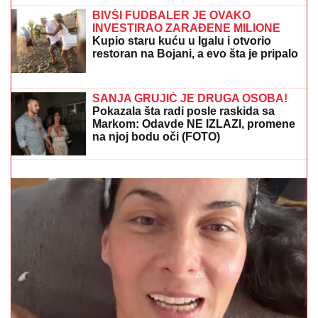
STANICI
Drama u Prištini: Sve vrvi od
policije
BIVŠI FUDBALER JE OVAKO
INVESTIRAO ZARAĐENE MILIONE
Kupio staru kuću u Igalu i otvorio
restoran na Bojani, a evo šta je pripalo
bivšoj supruzi posle razvoda
Jovana Jeremić žestoko RASKRINKALA bivšeg
nakon veridbe: "U dugovima je!" Isplivala istina o
njegovim milionima