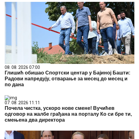
08. 08. 2026 07:00
Глишић обишао Спортски центар у Бајиној Башти:
Радови напредују, отварање за месец до месец и
по дана
07. 08. 2026 11:11
Почела чистка, ускоро нове смене! Вучићев
одговор на жалбе грађана на порталу Ко си бре ти,
смењена два директора