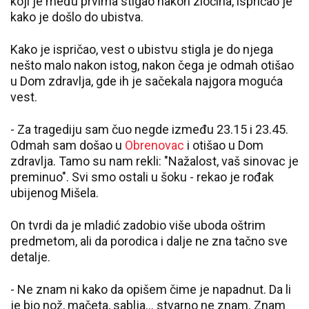
koji je među prvima stigao nakon zločina, ispričao je
kako je došlo do ubistva.
Kako je ispričao, vest o ubistvu stigla je do njega
nešto malo nakon istog, nakon čega je odmah otišao
u Dom zdravlja, gde ih je sačekala najgora moguća
vest.
- Za tragediju sam čuo negde između 23.15 i 23.45.
Odmah sam došao u
Obrenovac
i otišao u Dom
zdravlja. Tamo su nam rekli: "Nažalost, vaš sinovac je
preminuo". Svi smo ostali u šoku - rekao je rođak
ubijenog Mišela.
On tvrdi da je mladić zadobio više uboda oštrim
predmetom, ali da porodica i dalje ne zna tačno sve
detalje.
- Ne znam ni kako da opišem čime je napadnut. Da li
je bio nož, mačeta, sablja... stvarno ne znam. Znam