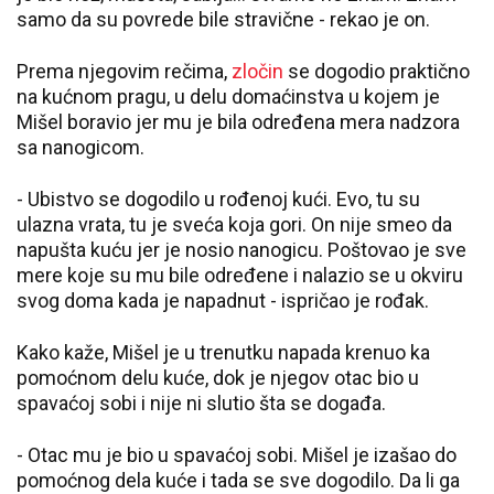
samo da su povrede bile stravične - rekao je on.
Prema njegovim rečima,
zločin
se dogodio praktično
na kućnom pragu, u delu domaćinstva u kojem je
Mišel boravio jer mu je bila određena mera nadzora
sa nanogicom.
- Ubistvo se dogodilo u rođenoj kući. Evo, tu su
ulazna vrata, tu je sveća koja gori. On nije smeo da
napušta kuću jer je nosio nanogicu. Poštovao je sve
mere koje su mu bile određene i nalazio se u okviru
svog doma kada je napadnut - ispričao je rođak.
Kako kaže, Mišel je u trenutku napada krenuo ka
pomoćnom delu kuće, dok je njegov otac bio u
spavaćoj sobi i nije ni slutio šta se događa.
- Otac mu je bio u spavaćoj sobi. Mišel je izašao do
pomoćnog dela kuće i tada se sve dogodilo. Da li ga