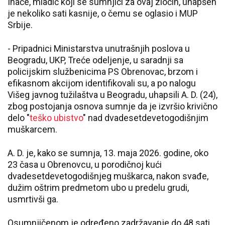
Inače, mladić koji se sumnjiči za ovaj zločin, uhapšen
je nekoliko sati kasnije, o čemu se oglasio i MUP
Srbije.
- Pripadnici Ministarstva unutrašnjih poslova u
Beogradu, UKP, Treće odeljenje, u saradnji sa
policijskim službenicima PS Obrenovac, brzom i
efikasnom akcijom identifikovali su, a po nalogu
Višeg javnog tužilaštva u Beogradu, uhapsili A. D. (24),
zbog postojanja osnova sumnje da je izvršio krivično
delo "
teško ubistvo
" nad dvadesetdevetogodišnjim
muškarcem.
A. D. je, kako se sumnja, 13. maja 2026. godine, oko
23 časa u Obrenovcu, u porodičnoj kući
dvadesetdevetogodišnjeg muškarca, nakon svađe,
dužim oštrim predmetom ubo u predelu grudi,
usmrtivši ga.
Osumnjičenom je određeno zadržavanje do 48 sati