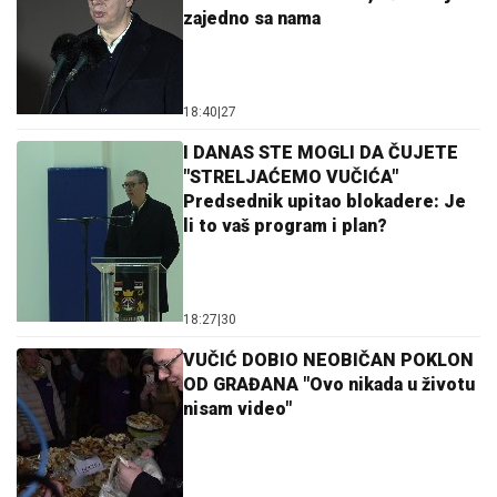
zajedno sa nama
18:40
|
27
I DANAS STE MOGLI DA ČUJETE
"STRELJAĆEMO VUČIĆA"
Predsednik upitao blokadere: Je
li to vaš program i plan?
18:27
|
30
VUČIĆ DOBIO NEOBIČAN POKLON
OD GRAĐANA "Ovo nikada u životu
nisam video"