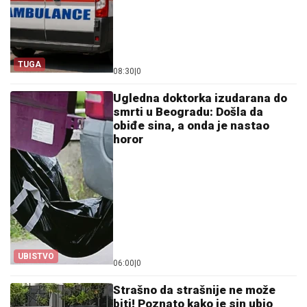
TUGA
08:30
|
0
Ugledna doktorka izudarana do
smrti u Beogradu: Došla da
obiđe sina, a onda je nastao
horor
UBISTVO
06:00
|
0
Strašno da strašnije ne može
biti! Poznato kako je sin ubio