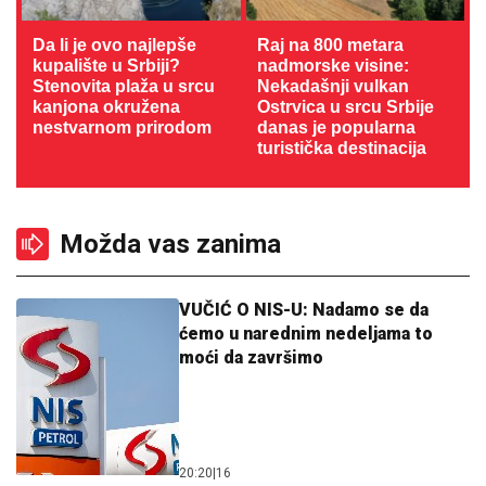
Da li je ovo najlepše
Raj na 800 metara
kupalište u Srbiji?
nadmorske visine:
Stenovita plaža u srcu
Nekadašnji vulkan
kanjona okružena
Ostrvica u srcu Srbije
nestvarnom prirodom
danas je popularna
turistička destinacija
Možda vas zanima
VUČIĆ O NIS-U: Nadamo se da
ćemo u narednim nedeljama to
moći da završimo
20:20
|
16