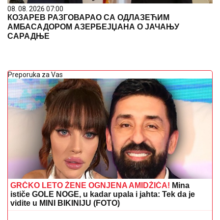
08. 08. 2026 07:00
КОЗАРЕВ РАЗГОВАРАО СА ОДЛАЗЕЋИМ
АМБАСАДОРОМ АЗЕРБЕЈЏАНА О ЈАЧАЊУ
САРАДЊЕ
Preporuka za Vas
GRČKO LETO ŽENE OGNJENA AMIDŽIĆA!
Mina
ističe GOLE NOGE, u kadar upala i jahta: Tek da je
vidite u MINI BIKINIJU (FOTO)
DOJAVA O BOMBI NA AUTOBUSKOJ