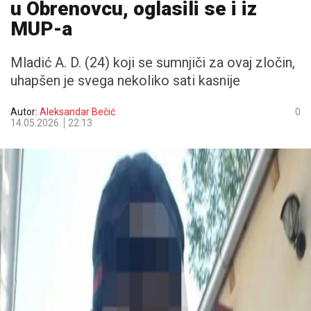
u Obrenovcu, oglasili se i iz
MUP-a
Mladić A. D. (24) koji se sumnjiči za ovaj zločin,
uhapšen je svega nekoliko sati kasnije
Autor:
Aleksandar Bečić
0
14.05.2026.
22:13