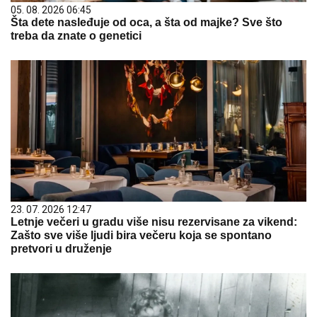
05. 08. 2026 06:45
Šta dete nasleđuje od oca, a šta od majke? Sve što
treba da znate o genetici
23. 07. 2026 12:47
Letnje večeri u gradu više nisu rezervisane za vikend:
Zašto sve više ljudi bira večeru koja se spontano
pretvori u druženje