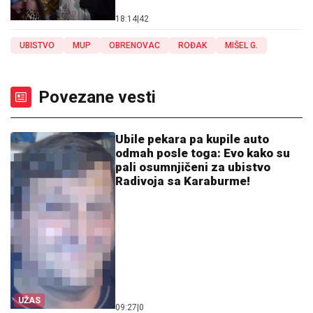
18:14
|
42
UBISTVO
MUP
OBRENOVAC
ROĐAK
MIŠEL G.
Povezane vesti
Ubile pekara pa kupile auto
odmah posle toga: Evo kako su
pali osumnjičeni za ubistvo
Radivoja sa Karaburme!
UŽAS
09:27
|
0