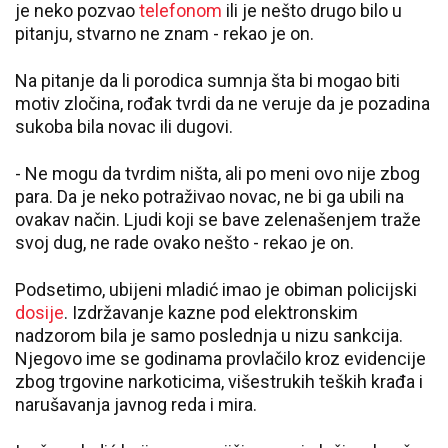
je neko pozvao
telefonom
ili je nešto drugo bilo u
pitanju, stvarno ne znam - rekao je on.
Na pitanje da li porodica sumnja šta bi mogao biti
motiv zločina, rođak tvrdi da ne veruje da je pozadina
sukoba bila novac ili dugovi.
- Ne mogu da tvrdim ništa, ali po meni ovo nije zbog
para. Da je neko potraživao novac, ne bi ga ubili na
ovakav način. Ljudi koji se bave zelenašenjem traže
svoj dug, ne rade ovako nešto - rekao je on.
Podsetimo, ubijeni mladić imao je obiman policijski
dosije
. Izdržavanje kazne pod elektronskim
nadzorom bila je samo poslednja u nizu sankcija.
Njegovo ime se godinama provlačilo kroz evidencije
zbog trgovine narkoticima, višestrukih teških krađa i
narušavanja javnog reda i mira.