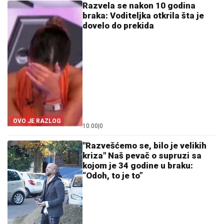
Razvela se nakon 10 godina
braka: Voditeljka otkrila šta je
dovelo do prekida
OVO JE RAZLOG
10:00
|
0
"Razvešćemo se, bilo je velikih
kriza" Naš pevač o supruzi sa
kojom je 34 godine u braku:
“Odoh, to je to”