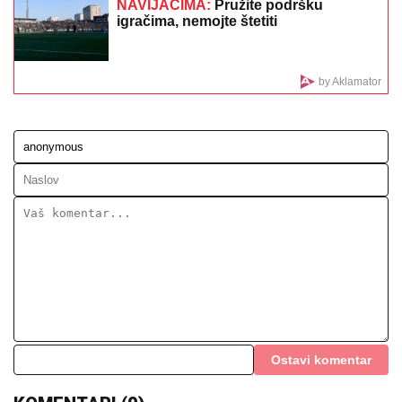
MINA NAUMOVIĆ PROGOVORILA O PREVARI!
Žena
Ognjena Amidžića dobila škakljivo pitanje, pa iskreno
priznala: "To je lakše"
OGLASILA SE TANJA SAVIĆ NAKON
ŠTO JE BRŽE-BOLJE PREKINULA
KONCERT
"Meni to mnogo znači", čim
je shvatila da situacija IZMIČE
KONTROLI morala da reaguje
ŠOK! PEVAČICA PRETUKLA
TAKSISTU
Sad prvi put otkrila detalje:
"Nisam htela da platim, prebila sam
ga"