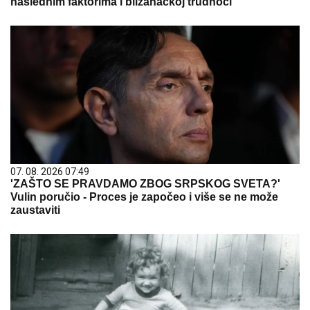
naslednim faktorima i blizanačkoj trudnoći
07. 08. 2026 07:49
'ZAŠTO SE PRAVDAMO ZBOG SRPSKOG SVETA?'
Vulin poručio - Proces je započeo i više se ne može
zaustaviti