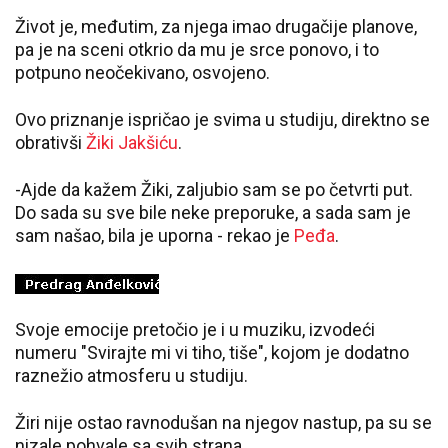
Život je, međutim, za njega imao drugačije planove,
pa je na sceni otkrio da mu je srce ponovo, i to
potpuno neočekivano, osvojeno.
Ovo priznanje ispričao je svima u studiju, direktno se
obrativši
Žiki Jakšiću
.
-Ajde da kažem Žiki, zaljubio sam se po četvrti put.
Do sada su sve bile neke preporuke, a sada sam je
sam našao, bila je uporna - rekao je
Peđa
.
Svoje emocije pretočio je i u muziku, izvodeći
numeru "Svirajte mi vi tiho, tiše", kojom je dodatno
raznežio atmosferu u studiju.
Žiri nije ostao ravnodušan na njegov nastup, pa su se
nizale pohvale sa svih strana.