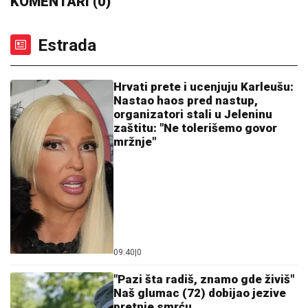
Šok na srpskim pijacama: Pojeftinilo omiljeno voće
Srba, a evo gde su cene skočile
"NEĆE BITI KAO ONA KOJU PIŠU
OČAJNICE"
Jovana Jeremić sprema
haos, o ovome će svi brujati: Potkačila
bivše i sve muškarce
SIN MILENE KAČAVENDE JE PRAVI
LEPOTAN
Uslikala ga u abzenu,
abBivša učesnica "Elite" otkrila i
čimese bave njeni naslednici - ovo je
prava ISTINA