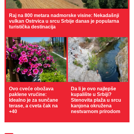
Raj na 800 metara nadmorske visine: Nekadašnji
vulkan Ostrvica u srcu Srbije danas je popularna
turistička destinacija
Ovo cveće obožava
Da li je ovo najlepše
paklene vrućine:
kupalište u Srbiji?
Idealno je za sunčane
Stenovita plaža u srcu
terase, a cveta čak na
kanjona okružena
+40
nestvarnom prirodom