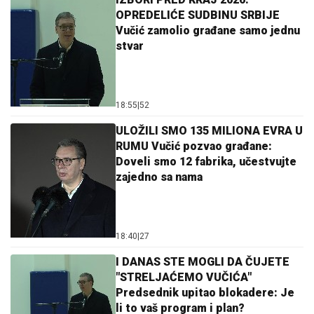
OPREDELIĆE SUDBINU SRBIJE
Vučić zamolio građane samo jednu
stvar
18:55
|
52
ULOŽILI SMO 135 MILIONA EVRA U
RUMU Vučić pozvao građane:
Doveli smo 12 fabrika, učestvujte
zajedno sa nama
18:40
|
27
I DANAS STE MOGLI DA ČUJETE
"STRELJAĆEMO VUČIĆA"
Predsednik upitao blokadere: Je
li to vaš program i plan?