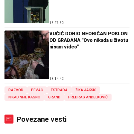
18:27
|
30
VUČIĆ DOBIO NEOBIČAN POKLON
OD GRAĐANA "Ovo nikada u životu
nisam video"
18:14
|
42
RAZVOD
PEVAČ
ESTRADA
ŽIKA JAKŠIĆ
NIKAD NIJE KASNO
GRAND
PREDRAG ANĐELKOVIĆ
Povezane vesti