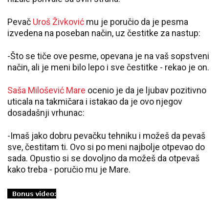
Pevač
Uroš Živković
mu je poručio da je pesma
izvedena na poseban način, uz čestitke za nastup:
-Što se tiče ove pesme, opevana je na vaš sopstveni
način, ali je meni bilo lepo i sve čestitke - rekao je on.
Saša Milošević Mare
ocenio je da je ljubav pozitivno
uticala na takmičara i istakao da je ovo njegov
dosadašnji vrhunac:
-Imaš jako dobru pevačku tehniku i možeš da pevaš
sve, čestitam ti. Ovo si po meni najbolje otpevao do
sada. Opustio si se dovoljno da možeš da otpevaš
kako treba - poručio mu je Mare.