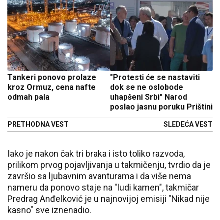
Tankeri ponovo prolaze
"Protesti će se nastaviti
kroz Ormuz, cena nafte
dok se ne oslobode
odmah pala
uhapšeni Srbi" Narod
poslao jasnu poruku Prištini
PRETHODNA VEST
SLEDEĆA VEST
Iako je nakon čak tri braka i isto toliko razvoda,
prilikom prvog pojavljivanja u takmičenju, tvrdio da je
završio sa ljubavnim avanturama i da više nema
nameru da ponovo staje na "ludi kamen", takmičar
Predrag Anđelković je u najnovijoj emisiji "Nikad nije
kasno" sve iznenadio.