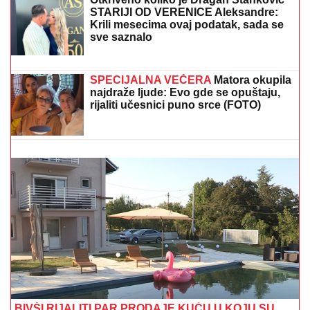
Popović joj dao otkaz u "Zvezdama
Granda", a onda je potpuno NESTALA
Otkriveno koliko je Dragan Stanković
STARIJI OD VERENICE Aleksandre:
Krili mesecima ovaj podatak, sada se
sve saznalo
UPRKOS TEŠKIM VREMENIMA ZA NAŠ NAROD NA
KOSOVU I METOHIJI:
Telekom gradi, zapošljava i širi
mrežu!
SPECIJALNA VEČERA
Matora okupila