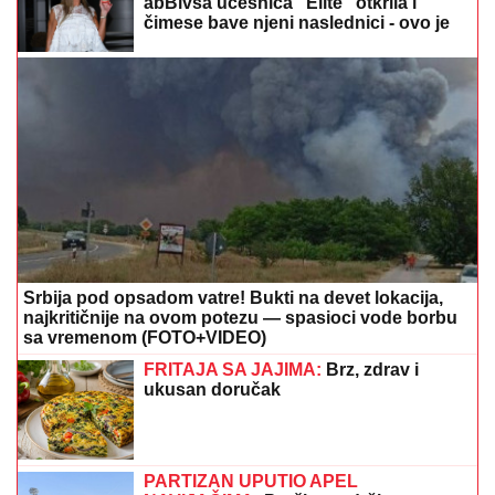
za 50.000 EVRA: Nasela na prevaru devojke iz Crne
Gore
(FOTO) DARKO LAZIĆ I KATARINA
UŽIVAJU U DVORCU
Supruga pevača
pokazala u kakvom luksuzu se
baškare, a ispred ogroman bazen
SUVI LUKSUZ I EGZOTIKA!
Anđela i
Gastoz pobegli na Maldive, pa se
pohvalili: Kokteli dobrodošlice,
nestvaran bazen i NEOČEKIVAN
SUSRET na ulici (FOTO)