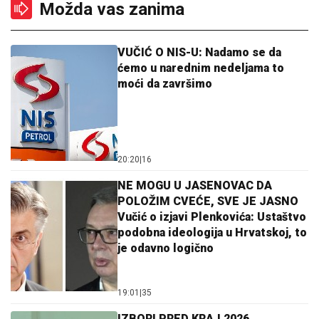
Možda vas zanima
VUČIĆ O NIS-U: Nadamo se da
ćemo u narednim nedeljama to
moći da završimo
20:20
|
16
NE MOGU U JASENOVAC DA
POLOŽIM CVEĆE, SVE JE JASNO
Vučić o izjavi Plenkovića: Ustaštvo
podobna ideologija u Hrvatskoj, to
je odavno logično
19:01
|
35
IZBORI PRED KRAJ 2026.