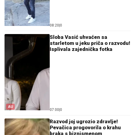
08:20
|
0
Sloba Vasić uhvaćen sa
starletom u jeku priča o razvodu!
Isplivala zajednička fotka
AU
07:00
|
0
Razvod joj ugrozio zdravlje!
Pevačica progovorila o krahu
braka s biznismenom