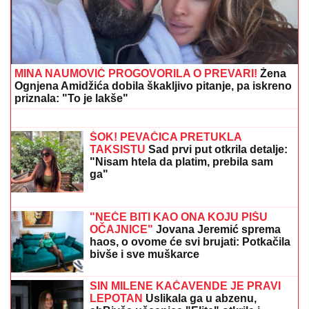
razlog prodaje"
OD SAOBRAĆAJNICE DO ZELENE
OAZE SA KAFIĆIMA I VIDIKOVCIMA:
Novi most na Savi promeniće lice
Beograda i postati atraktivni javni
prostor
OGLASIO SE SLOBA RADANOVIĆ
NAKON NAPADA U BUDVI
Otkrio šta
se desilo sa taksistom: "Možda ima
neke probleme"
SKANDAL U ISTANBULU!
Emina Jahović pokradena