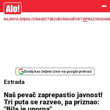
Estrada, poznati, VIP
Alo
NAJNOVIJE
NASLOVNA
VESTI
BIZ
HRONIKA
SPORT
VIP
RAZONODA
N
Dodaj kao željeni izvor na google pretrazi
Estrada
Naš pevač zaprepastio javnost!
Tri puta se razveo, pa priznao:
"Bila je uporna"