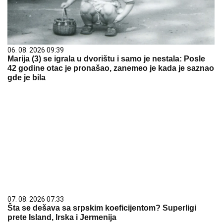
06. 08. 2026 09:39
Marija (3) se igrala u dvorištu i samo je nestala: Posle
42 godine otac je pronašao, zanemeo je kada je saznao
gde je bila
07. 08. 2026 07:33
Šta se dešava sa srpskim koeficijentom? Superligi
prete Island, Irska i Jermenija