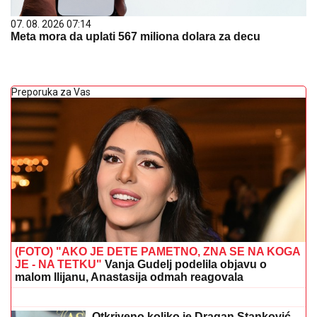
07. 08. 2026 07:14
Meta mora da uplati 567 miliona dolara za decu
Preporuka za Vas
(FOTO) "AKO JE DETE PAMETNO, ZNA SE NA KOGA
JE - NA TETKU"
Vanja Gudelj podelila objavu o
malom Ilijanu, Anastasija odmah reagovala
OD SUPRUGA JE DOŽIVELA
NASILJE, IZGUBILA JE BEBU
Saša