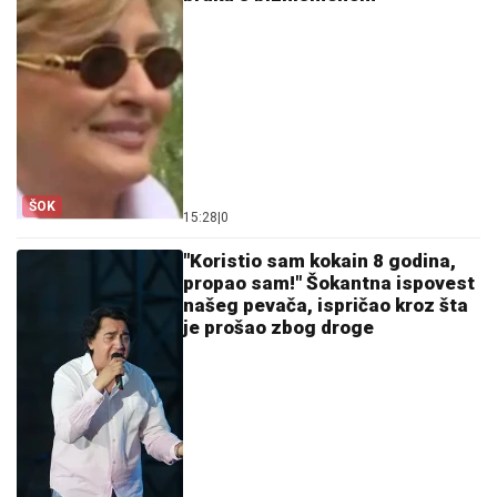
ŠOK
15:28
|
0
"Koristio sam kokain 8 godina,
propao sam!" Šokantna ispovest
našeg pevača, ispričao kroz šta
je prošao zbog droge