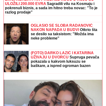
najdraže ljude: Evo gde se opuštaju,
rijaliti učesnici puno srce (FOTO)
PREMINUO MUŠKARAC NA BAZENU
NA
KOŠUTNjAKU: Hitna pomoć
odmah reagovala
BIVŠI RIJALITI PAR PRODAJE KUĆU U KOJU SU
ULOŽILI 200.000 EVRA
Sagradili vilu na Kosmaju i
pokrenuli biznis, a sada im hitno treba novac: "To je