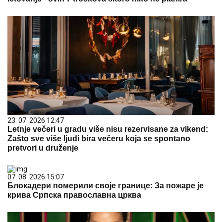
23. 07. 2026 12:47
Letnje večeri u gradu više nisu rezervisane za vikend:
Zašto sve više ljudi bira večeru koja se spontano
pretvori u druženje
07. 08. 2026 15:07
Блокадери померили своје границе: За пожаре је
крива Српска православна црква