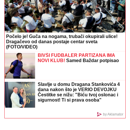
JUČE SMO PROŠLI!
Evo današnjeg 3+
tiketa redakcija Tipa
BORA SANTANA IMA OZBILJAN BIZNIS ZA KOJI SE
MALO ZNA
Pored rijalitija i voditeljstva novac mu
kaplje i od ovog posla: "Ljudi mi dolaze
svakodnevno"
RHMZ -
Vreme danas (8. avgust) u
Srbiji: Temperature do 36 stepeni, a
evo kad kreću pljuskovi