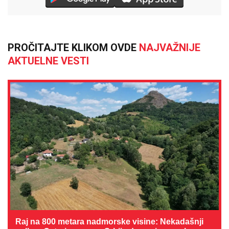
PROČITAJTE KLIKOM OVDE
NAJVAŽNIJE
AKTUELNE VESTI
Raj na 800 metara nadmorske visine: Nekadašnji