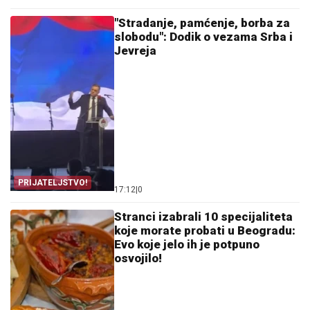
"Stradanje, pamćenje, borba za
slobodu": Dodik o vezama Srba i
Jevreja
PRIJATELJSTVO!
17:12
|
0
Stranci izabrali 10 specijaliteta
koje morate probati u Beogradu:
Evo koje jelo ih je potpuno
osvojilo!