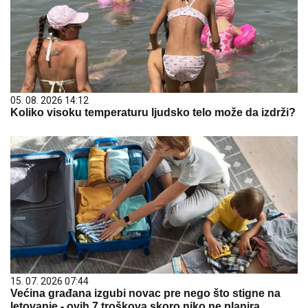
05. 08. 2026 14:12
Koliko visoku temperaturu ljudsko telo može da izdrži?
15. 07. 2026 07:44
Većina građana izgubi novac pre nego što stigne na
letovanje - ovih 7 troškova skoro niko ne planira