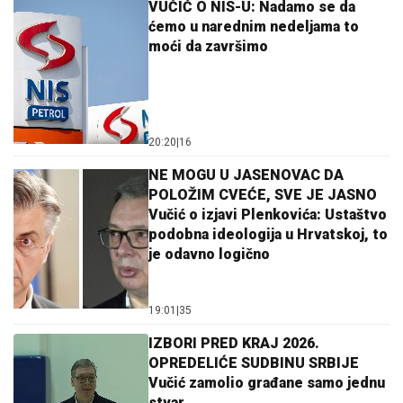
VUČIĆ O NIS-U: Nadamo se da
ćemo u narednim nedeljama to
moći da završimo
20:20
|
16
NE MOGU U JASENOVAC DA
POLOŽIM CVEĆE, SVE JE JASNO
Vučić o izjavi Plenkovića: Ustaštvo
podobna ideologija u Hrvatskoj, to
je odavno logično
19:01
|
35
IZBORI PRED KRAJ 2026.
OPREDELIĆE SUDBINU SRBIJE
Vučić zamolio građane samo jednu
stvar