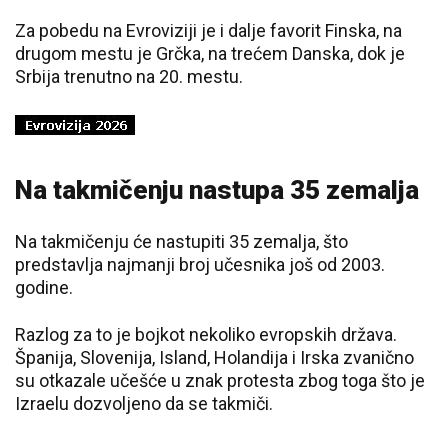
Za pobedu na Evroviziji je i dalje favorit Finska, na
drugom mestu je Grčka, na trećem Danska, dok je
Srbija trenutno na 20. mestu.
Na takmičenju nastupa 35 zemalja
Na takmičenju će nastupiti 35 zemalja, što
predstavlja najmanji broj učesnika još od 2003.
godine.
Razlog za to je bojkot nekoliko evropskih država.
Španija, Slovenija, Island, Holandija i Irska zvanično
su otkazale učešće u znak protesta zbog toga što je
Izraelu dozvoljeno da se takmiči.