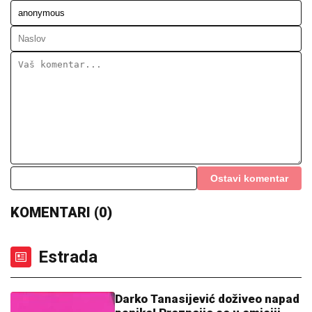
NAŠI PREDLOZI:
"Tip" - tiket za
subotu
VATRA SE PONOVO RAZBUKTALA:
Proglašena
vanredna situacija u ovom gradu u Srbiji
OVO JE MILKA (82) KOJU JE UBIO
SIN! U
poslednje vreme živela u Domu,
jutros došla da obiđe sina, a on je