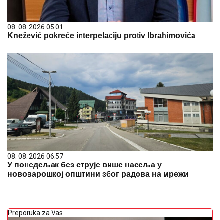
08. 08. 2026 05:01
Knežević pokreće interpelaciju protiv Ibrahimovića
08. 08. 2026 06:57
У понедељак без струје више насеља у
нововарошкој општини због радова на мрежи
Preporuka za Vas