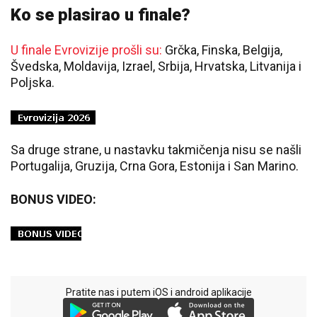
Ko se plasirao u finale?
U finale Evrovizije prošli su:
Grčka, Finska, Belgija,
Švedska, Moldavija, Izrael, Srbija, Hrvatska, Litvanija i
Poljska.
Sa druge strane, u nastavku takmičenja nisu se našli
Portugalija, Gruzija, Crna Gora, Estonija i San Marino.
BONUS VIDEO:
Pratite nas i putem iOS i android aplikacije