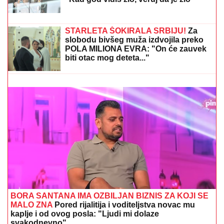
da pliva, a Marija i Tića se sunčaju
(Video)
"STANIJA, DA NEMAŠ MOŽDA SUTLIJAŠ?"
Pobednica Elite ostala zatečena pitanjem, o NJENOJ
REAKCIJI pričaju svi (VIDEO)
ANELI DOBILA PREPISKE FILIPA I
JOVANE CVIJANOVIĆ
Odmah se
oglasila: "Sve dođe do mene", evo da
li je kontaktirala Đukića
"ZLO ĆE SE PRETVARATI DA JE
DOBRO"
Dea Đurđević iznenadila