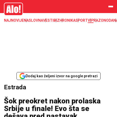
Estrada, poznati, VIP
Alo
NAJNOVIJE
NASLOVNA
VESTI
BIZ
HRONIKA
SPORT
VIP
RAZONODA
N
Dodaj kao željeni izvor na google pretrazi
Estrada
Šok preokret nakon prolaska
Srbije u finale! Evo šta se
dešava pred nastavak