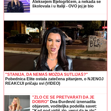
ništa!"
SIN BRUTALNO TUKAO MAJKU DO SMRTI!
Strašni
detalji jezivog zločina na Novom Beogradu: Nakon
ubistva pokušao da skoči sa terase!
OVAJ FAKULTET JE ZAVRŠILA SARA
JO
Sada uživa na putovanjima sa
Aleksejem Bjelogrlićem, a nekada se
školovala i u Italiji - OVO joj je bio
problem
MILJANA KULIĆ SE SKINULA U
BIKINI
Uhvatili smo je u Crnoj Gori na
plaži: Dok ona spava Siniša uči Željka