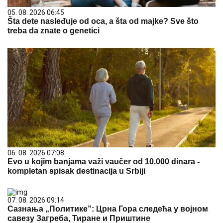
05. 08. 2026 06:45
Šta dete nasleđuje od oca, a šta od majke? Sve što
treba da znate o genetici
06. 08. 2026 07:08
Evo u kojim banjama važi vaučer od 10.000 dinara -
kompletan spisak destinacija u Srbiji
07. 08. 2026 09:14
Сазнања „Политике”: Црна Гора следећа у војном
савезу Загреба, Тиране и Приштине