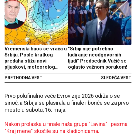
Vremenski haos se vraća u
"Srbiji nije potrebno
Srbiju: Posle kratkog
ludiranje neodgovornih
predaha stižu novi
ljudi" Predsednik Vučić se
pljuskovi, meteorolog
oglasio važnom porukom!
upozorava i na moguće
PRETHODNA VEST
SLEDEĆA VEST
nepogode!
Prvo polufinalno veče Evrovizije 2026 održalo se
sinoć, a Srbija se plasirala u finale i boriće se za prvo
mesto u subotu, 16. maja.
Nakon prolaska u finale naša grupa "Lavina" i pesma
"Kraj mene" skočile su na kladionicama.