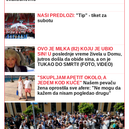
objavom, voditeljka podelila savet:
"Kad god vidiš zlo, veruj da je zlo"
SMRŠALA 15 KILOGRAMA, PA POKAZALA TELO U
BIKINIJU
Voditeljka nakon porođaja ima telo za
medalju: Obavlja seoske poslove, a kada se skine
muškarcima padnu vilice
STARLETA ŠOKIRALA SRBIJU!
Za
slobodu bivšeg muža izdvojila preko
POLA MILIONA EVRA: "On će zauvek
biti otac mog deteta..."