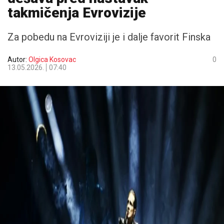
takmičenja Evrovizije
Za pobedu na Evroviziji je i dalje favorit Finska
Autor:
Olgica Kosovac
0
13.05.2026.
07:40