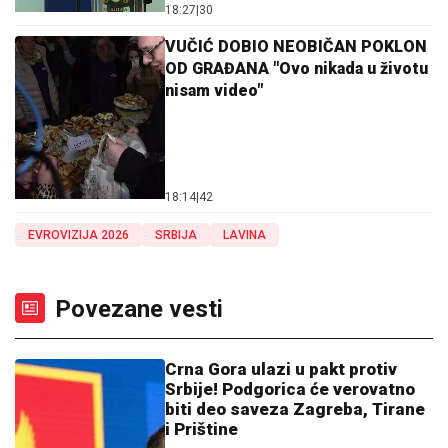
18:27
|
30
VUČIĆ DOBIO NEOBIČAN POKLON
OD GRAĐANA "Ovo nikada u životu
nisam video"
18:14
|
42
EVROVIZIJA 2026
SRBIJA
LAVINA
Povezane vesti
Crna Gora ulazi u pakt protiv
Srbije! Podgorica će verovatno
biti deo saveza Zagreba, Tirane
i Prištine