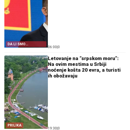
DA LI SMO
06:00
|
0
IZNENAĐENI?
Letovanje na “srpskom moru”:
Na ovim mestima u Srbiji
noćenje košta 20 evra, a turisti
ih obožavaju
PRILIKA
19:30
|
0