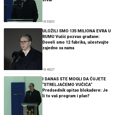
18:55
|
52
ULOŽILI SMO 135 MILIONA EVRA U
RUMU Vučić pozvao građane:
Doveli smo 12 fabrika, učestvujte
zajedno sa nama
18:40
|
27
I DANAS STE MOGLI DA ČUJETE
"STRELJAĆEMO VUČIĆA"
Predsednik upitao blokadere: Je
li to vaš program i plan?