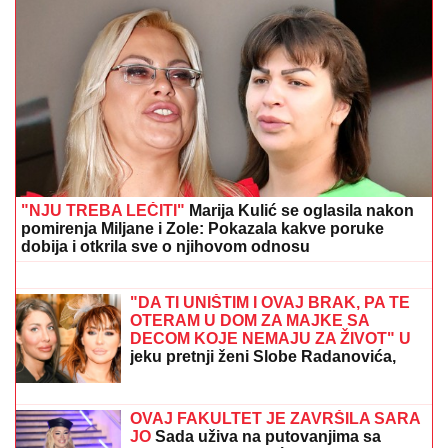
"NJU TREBA LEČITI"
Marija Kulić se oglasila nakon
pomirenja Miljane i Zole: Pokazala kakve poruke
dobija i otkrila sve o njihovom odnosu
LANČANI SUDAR NA GAZELI
Jedna
osoba odmah prevezena u bolnicu,
stvaraju se gužve
"DA TI UNIŠTIM I OVAJ BRAK, PA TE
OTERAM U DOM ZA MAJKE SA
DECOM KOJE NEMAJU ZA ŽIVOT" U
jeku pretnji ženi Slobe Radanovića,
Ana Nikolić se oglasila: "Ne govori