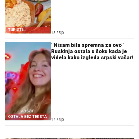
TURISTI
15:35
|
0
ODUŠEVLJENI
''Nisam bila spremna za ovo''
Ruskinja ostala u šoku kada je
videla kako izgleda srpski vašar!
OSTALA BEZ TEKSTA
12:35
|
0