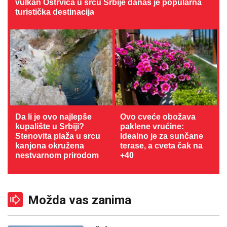
vulkan Ostrvica u srcu Srbije danas je popularna
turistička destinacija
Da li je ovo najlepše
Ovo cveće obožava
kupalište u Srbiji?
paklene vrućine:
Stenovita plaža u srcu
Idealno je za sunčane
kanjona okružena
terase, a cveta čak na
nestvarnom prirodom
+40
Možda vas zanima