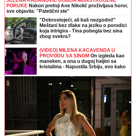
JELENA RADANOVIĆ DOBIJA MONSTRUOZNE
PORUKE
Nakon pretnji Ane Nikolić proživljava horor,
sve objavila: "Patetični ste"
"Dobrostojeći, ali baš nezgodni!"
Meštani bez dlake na jeziku o porodici
koja intrigira - Tina pobegla bez sina
zbog svekra?
(VIDEO) MILENA KAČAVENDA U
PROVODU SA SINOM
On izgleda kao
maneken, a ona u dugoj haljini sa
kristalima - Napustila Srbiju, evo kako
provodi vreme po izlasku iz "Elite 9"