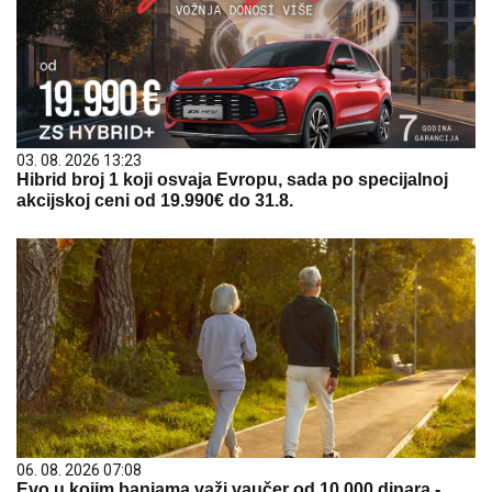
03. 08. 2026 13:23
Hibrid broj 1 koji osvaja Evropu, sada po specijalnoj
akcijskoj ceni od 19.990€ do 31.8.
06. 08. 2026 07:08
Evo u kojim banjama važi vaučer od 10.000 dinara -