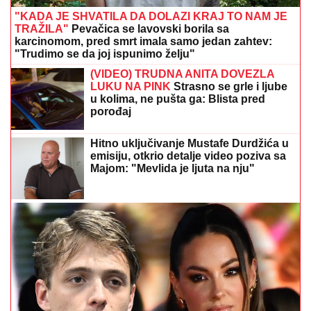
"KADA JE SHVATILA DA DOLAZI KRAJ TO NAM JE
TRAŽILA"
Pevačica se lavovski borila sa
karcinomom, pred smrt imala samo jedan zahtev:
"Trudimo se da joj ispunimo želju"
(VIDEO) TRUDNA ANITA DOVEZLA
LUKU NA PINK
Strasno se grle i ljube
u kolima, ne pušta ga: Blista pred
porođaj
Hitno uključivanje Mustafe Durdžića u
emisiju, otkrio detalje video poziva sa
Majom: "Mevlida je ljuta na nju"