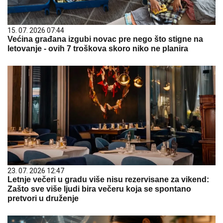
15. 07. 2026 07:44
Većina građana izgubi novac pre nego što stigne na
letovanje - ovih 7 troškova skoro niko ne planira
23. 07. 2026 12:47
Letnje večeri u gradu više nisu rezervisane za vikend:
Zašto sve više ljudi bira večeru koja se spontano
pretvori u druženje