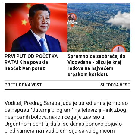
PRVI PUT OD POČETKA
Spremno za saobraćaj do
RATA! Kina povukla
Vidovdana - blizu je kraj
neočekivan potez
radova na najvećem
srpskom koridoru
PRETHODNA VEST
SLEDEĆA VEST
Voditelj Predrag Sarapa juče je usred emisije morao
da napusti "Jutarnji program" na televiziji Pink zbog
nesnosnih bolova, nakon čega je završio u
Urgentnom centru, da bi se danas ponovo pojavio
pred kamerama i vodio emisiju sa koleginicom