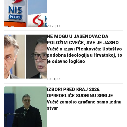
20:20
|
17
NE MOGU U JASENOVAC DA
POLOŽIM CVEĆE, SVE JE JASNO
Vučić o izjavi Plenkovića: Ustaštvo
podobna ideologija u Hrvatskoj, to
je odavno logično
19:01
|
36
IZBORI PRED KRAJ 2026.
OPREDELIĆE SUDBINU SRBIJE
Vučić zamolio građane samo jednu
stvar