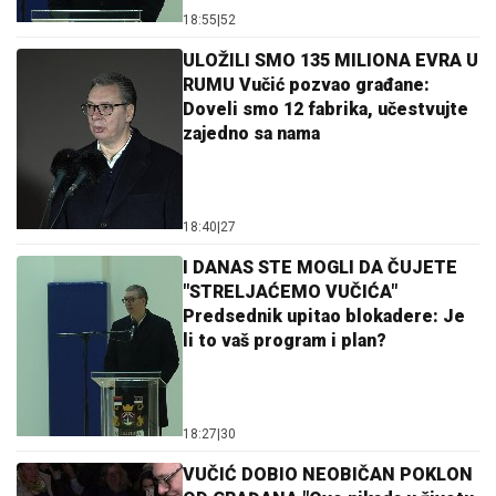
18:55
|
52
ULOŽILI SMO 135 MILIONA EVRA U
RUMU Vučić pozvao građane:
Doveli smo 12 fabrika, učestvujte
zajedno sa nama
18:40
|
27
I DANAS STE MOGLI DA ČUJETE
"STRELJAĆEMO VUČIĆA"
Predsednik upitao blokadere: Je
li to vaš program i plan?
18:27
|
30
VUČIĆ DOBIO NEOBIČAN POKLON