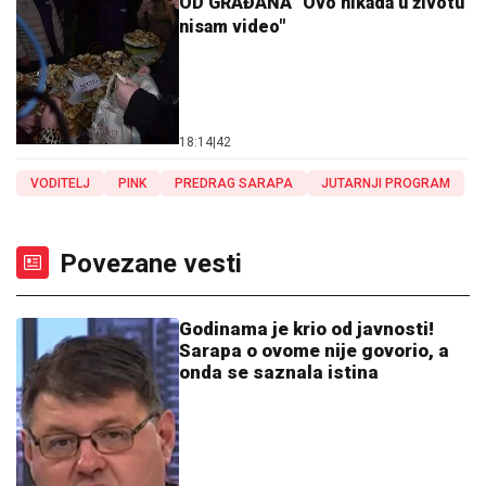
OD GRAĐANA "Ovo nikada u životu
nisam video"
18:14
|
42
VODITELJ
PINK
PREDRAG SARAPA
JUTARNJI PROGRAM
Povezane vesti
Godinama je krio od javnosti!
Sarapa o ovome nije govorio, a
onda se saznala istina