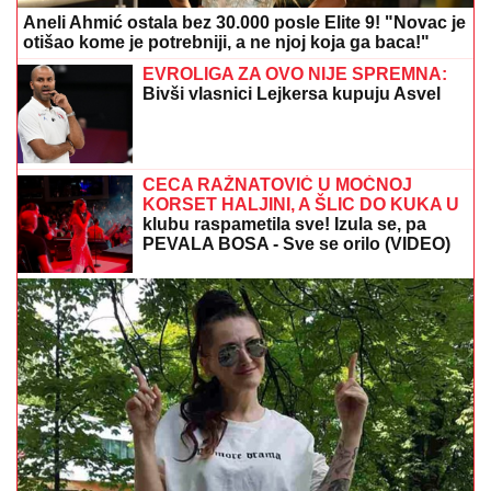
Aneli Ahmić ostala bez 30.000 posle Elite 9! "Novac je
otišao kome je potrebniji, a ne njoj koja ga baca!"
EVROLIGA ZA OVO NIJE SPREMNA:
Bivši vlasnici Lejkersa kupuju Asvel
CECA RAŽNATOVIĆ U MOĆNOJ
KORSET HALJINI, A ŠLIC DO KUKA U
klubu raspametila sve! Izula se, pa
PEVALA BOSA - Sve se orilo (VIDEO)