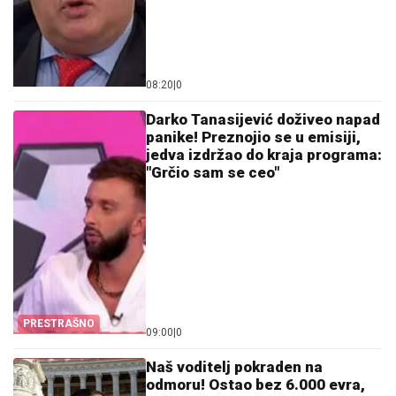
08:20
|
0
Darko Tanasijević doživeo napad
panike! Preznojio se u emisiji,
jedva izdržao do kraja programa:
"Grčio sam se ceo"
PRESTRAŠNO
09:00
|
0
Naš voditelj pokraden na
odmoru! Ostao bez 6.000 evra,