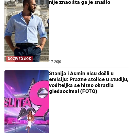
nije znao šta ga je snašlo
DOŽIVEO ŠOK
17:20
|
0
Stanija i Asmin nisu došli u
emisiju: Prazne stolice u studiju,
voditeljka se hitno obratila
gledaocima! (FOTO)