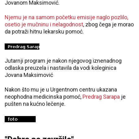
Jovanom Maksimović.
Njemu je na samom početku emisije naglo pozlilo,
osetio je mučninu i nelagodnost
, zbog čega je morao
da potraži hitnu lekarsku pomoć.
Jutarnji program je nakon njegovog iznenadnog
odlaska preuzela i nastavila da vodi koleginica
Jovana Maksimović
Nakon što mu je u Urgentnom centru ukazana
neophodna medicinska pomoć,
Predrag Sarapa
je
pušten na kućno lečenje.