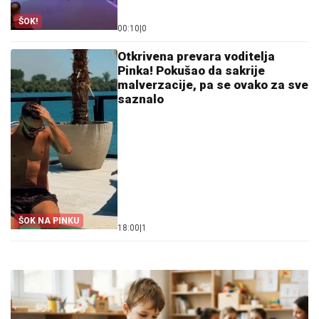
ŠOK!
00:10
|
0
Otkrivena prevara voditelja
Pinka! Pokušao da sakrije
malverzacije, pa se ovako za sve
saznalo
ŠOK NA PINKU
18:00
|
1