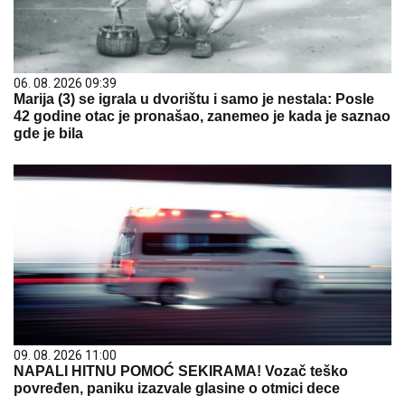
06. 08. 2026 09:39
Marija (3) se igrala u dvorištu i samo je nestala: Posle
42 godine otac je pronašao, zanemeo je kada je saznao
gde je bila
09. 08. 2026 11:00
NAPALI HITNU POMOĆ SEKIRAMA! Vozač teško
povređen, paniku izazvale glasine o otmici dece