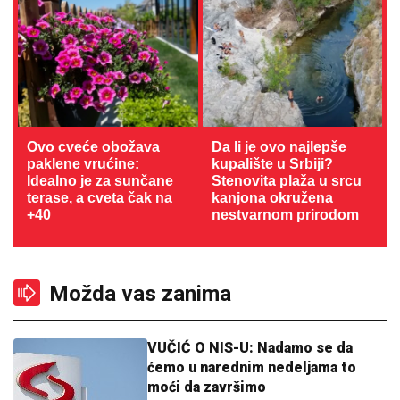
Ovo cveće obožava
Da li je ovo najlepše
paklene vrućine:
kupalište u Srbiji?
Idealno je za sunčane
Stenovita plaža u srcu
terase, a cveta čak na
kanjona okružena
+40
nestvarnom prirodom
Možda vas zanima
VUČIĆ O NIS-U: Nadamo se da
ćemo u narednim nedeljama to
moći da završimo