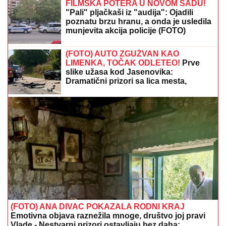
FILMSKA POTERA U NOVOM SADU!
"Pali" pljačkaši iz "audija": Ojadili
poznatu brzu hranu, a onda je usledila
munjevita akcija policije (FOTO)
(FOTO) AUTO ZGUŽVAN KAO
LIMENKA, TOČAK ODLETEO!
Prve
slike užasa kod Jasenovika:
Dramatični prizori sa lica mesta,
sumnja se da ima povređenih
(FOTO) ANA DIVAC POKAZALA RODNI KRAJ
Emotivna objava raznežila mnoge, društvo joj pravi
Vlade - Nestvarni prizori ostavljaju bez daha: