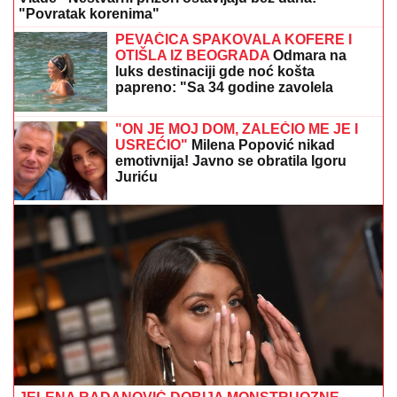
"Povratak korenima"
PEVAČICA SPAKOVALA KOFERE I
OTIŠLA IZ BEOGRADA
Odmara na
luks destinaciji gde noć košta
papreno: "Sa 34 godine zavolela
pesak"
"ON JE MOJ DOM, ZALEČIO ME JE I
USREĆIO"
Milena Popović nikad
emotivnija! Javno se obratila Igoru
Juriću