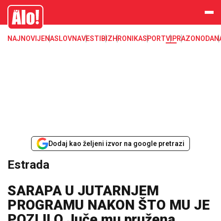
Estrada, poznati, VIP
Alo
NAJNOVIJE
NASLOVNA
VESTI
BIZ
HRONIKA
SPORT
VIP
RAZONODA
N
Dodaj kao željeni izvor na google pretrazi
Estrada
SARAPA U JUTARNJEM
PROGRAMU NAKON ŠTO MU JE
POZLILO Juče mu pružena