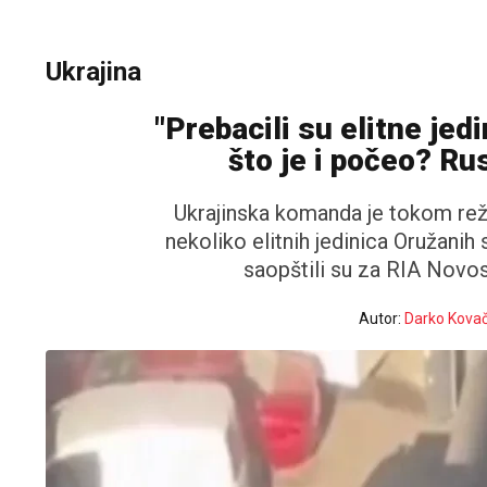
Ukrajina
"Prebacili su elitne jed
što je i počeo? Ru
Ukrajinska komanda je tokom rež
nekoliko elitnih jedinica Oružanih 
saopštili su za RIA Novost
Autor:
Darko Kovač