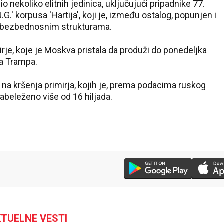
o nekoliko elitnih jedinica, uključujući pripadnike 77.
.' korpusa 'Hartija', koji je, između ostalog, popunjen i
im bezbednosnim strukturama.
rje, koje je Moskva pristala da produži do ponedeljka
a Trampa.
na kršenja primirja, kojih je, prema podacima ruskog
abeleženo više od 16 hiljada.
TUELNE VESTI