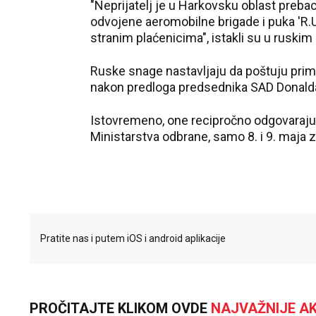
"Neprijatelj je u Harkovsku oblast prebaci
odvojene aeromobilne brigade i puka 'R.U.G
stranim plaćenicima", istakli su u rusk
Ruske snage nastavljaju da poštuju primi
nakon predloga predsednika SAD Donald
Istovremeno, one recipročno odgovaraju 
Ministarstva odbrane, samo 8. i 9. maja z
Pratite nas i putem iOS i android aplikacije
PROČITAJTE KLIKOM OVDE
NAJVAŽNIJE AK