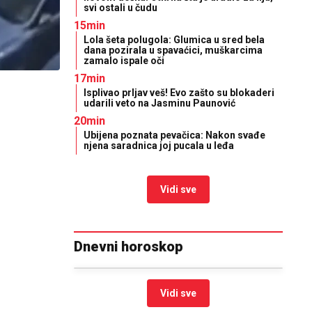
svi ostali u čudu
15min
Lola šeta polugola: Glumica u sred bela
dana pozirala u spavaćici, muškarcima
zamalo ispale oči
17min
Isplivao prljav veš! Evo zašto su blokaderi
udarili veto na Jasminu Paunović
20min
Ubijena poznata pevačica: Nakon svađe
njena saradnica joj pucala u leđa
Vidi sve
Dnevni horoskop
Vidi sve