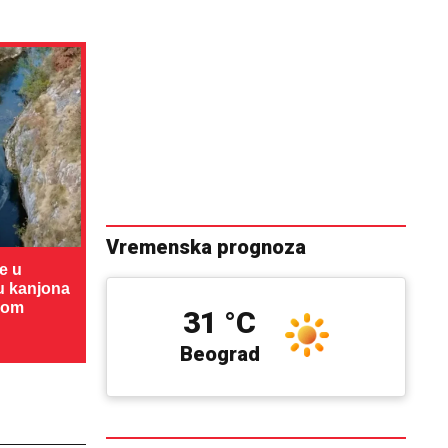
Vremenska prognoza
te u
cu kanjona
dom
31 °C
Beograd