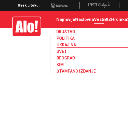
Ukrajina
Uvek u toku.
Najnovije
Naslovna
Vesti
BIZ
Hronika
Alo
DRUŠTVO
POLITIKA
UKRAJINA
SVET
BEOGRAD
KIM
ŠTAMPANO IZDANJE