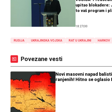
upitao blokadere: J
to vaš program i p
18:27
|
30
RUSIJA
UKRAJINSKA VOJSKA
RAT U UKRAJINI
HARKOV
Povezane vesti
Novi masovni napad balisti
ranjenih! Hitno se oglasio 