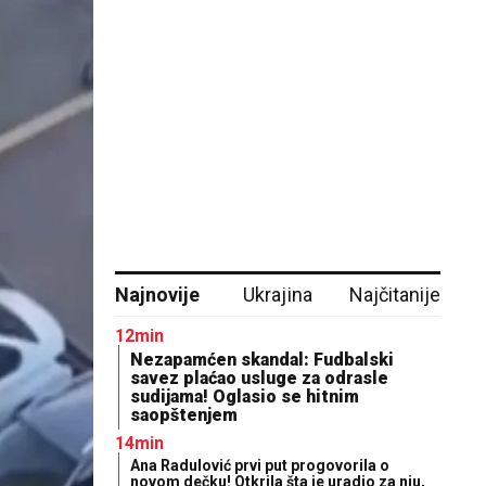
Najnovije
Ukrajina
Najčitanije
12min
Nezapamćen skandal: Fudbalski
savez plaćao usluge za odrasle
sudijama! Oglasio se hitnim
saopštenjem
14min
Ana Radulović prvi put progovorila o
novom dečku! Otkrila šta je uradio za nju,