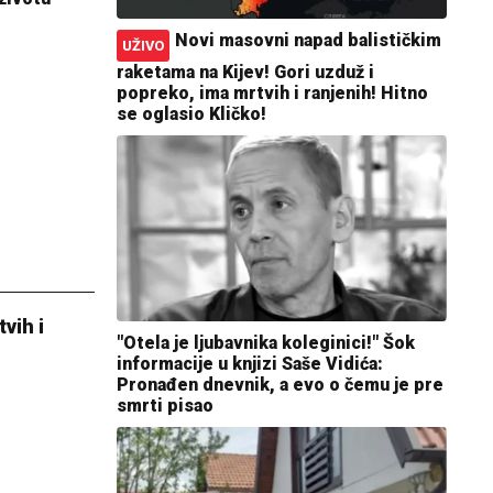
Novi masovni napad balističkim
UŽIVO
raketama na Kijev! Gori uzduž i
popreko, ima mrtvih i ranjenih! Hitno
se oglasio Kličko!
vih i
"Otela je ljubavnika koleginici!" Šok
informacije u knjizi Saše Vidića:
Pronađen dnevnik, a evo o čemu je pre
smrti pisao