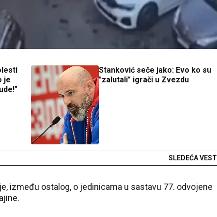
lesti
Stanković seče jako: Evo ko su
 je
"zalutali" igrači u Zvezdu
ude!"
SLEDEĆA VEST
je, između ostalog, o jedinicama u sastavu 77. odvojene
jine.