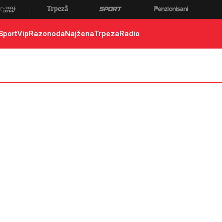
Sport
Vip
Razonoda
Najžena
Trpeza
Radio