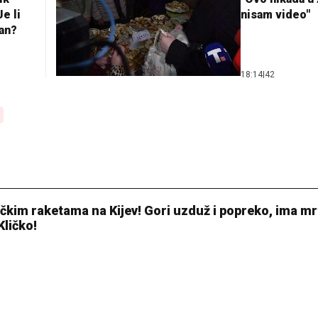
e li
nisam video"
lan?
18:14
|
42
čkim raketama na Kijev! Gori uzduž i popreko, ima mrt
Kličko!