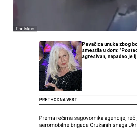
Printskrin
Pevačica unuka zbog bo
smestila u dom: "Postao
agresivan, napadao je lj
PRETHODNA VEST
Prema rečima sagovornika agencije, reč 
aeromobilne brigade Oružanih snaga Ukra