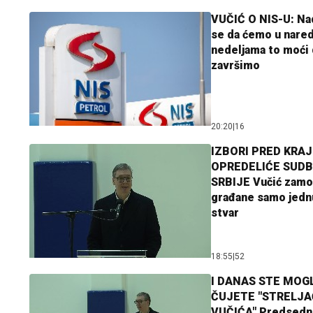
VUČIĆ O NIS-U: N
se da ćemo u nare
nedeljama to moći 
završimo
20:20
|
16
IZBORI PRED KRAJ
OPREDELIĆE SUDB
SRBIJE Vučić zamo
građane samo jedn
stvar
18:55
|
52
I DANAS STE MOGL
ČUJETE "STRELJ
VUČIĆA" Predsedn