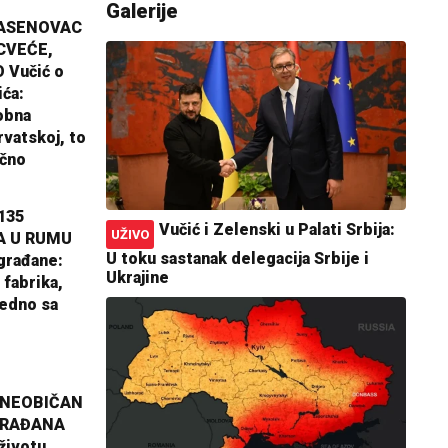
Galerije
JASENOVAC
CVEĆE,
 Vučić o
ića:
obna
rvatskoj, to
ično
135
Vučić i Zelenski u Palati Srbija:
UŽIVO
A U RUMU
U toku sastanak delegacija Srbije i
građane:
Ukrajine
 fabrika,
jedno sa
 NEOBIČAN
GRAĐANA
životu