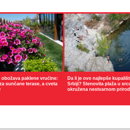
 obožava paklene vrućine:
Da li je ovo najlepše kupališ
 za sunčane terase, a cveta
Srbiji? Stenovita plaža u sr
0
okružena nestvarnom priro
28 °C
Loznica