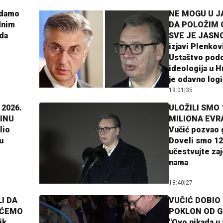
adamo
NE MOGU U 
dnim
DA POLOŽIM 
da
SVE JE JASNO
izjavi Plenkov
Ustaštvo pod
ideologija u H
je odavno log
19:01
|
35
 2026.
ULOŽILI SMO 
INU
MILIONA EVR
lio
Vučić pozvao 
u
Doveli smo 12
učestvujte za
nama
18:40
|
27
I DA
VUČIĆ DOBIO
AĆEMO
POKLON OD 
ik
"Ovo nikada u 