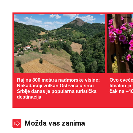
Raj na 800 metara nadmorske visine:
Ovo cveće
Nekadašnji vulkan Ostrvica u srcu
Idealno je
Srbije danas je popularna turistička
čak na +4
destinacija
Možda vas zanima