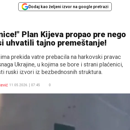
Dodaj kao željeni izvor na google pretrazi
inice!" Plan Kijeva propao pre nego
si uhvatili tajno premeštanje!
ima prekida vatre prebacila na harkovski pravac
snaga Ukrajine, u kojima se bore i strani plaćenici,
i ruski izvori iz bezbednosnih struktura.
ević
11.05.2026.
07:45
0