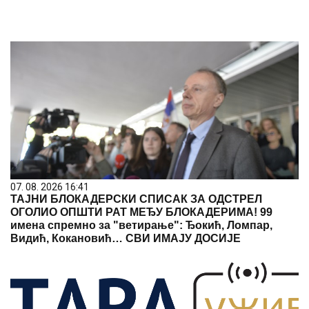
07. 08. 2026 16:41
ТАЈНИ БЛОКАДЕРСКИ СПИСАК ЗА ОДСТРЕЛ
ОГОЛИО ОПШТИ РАТ МЕЂУ БЛОКАДЕРИМА! 99
имена спремно за "ветирање": Ђокић, Ломпар,
Видић, Кокановић… СВИ ИМАЈУ ДОСИЈЕ