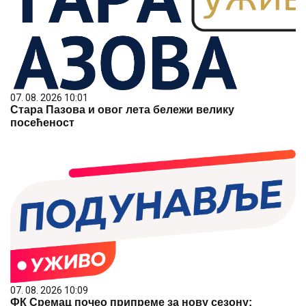
07. 08. 2026 10:01
Стара Пазова и овог лета бележи велику
посећеност
07. 08. 2026 10:09
ФК Сремац почео припреме за нову сезону: