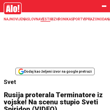
Svet, Ruske vesti, Planeta, Region
Alo
NAJNOVIJE
NASLOVNA
VESTI
BIZ
HRONIKA
SPORT
VIP
RAZONODA
N
Dodaj kao željeni izvor na google pretrazi
Svet
Rusija proterala Terminatore iz
vojske! Na scenu stupio Sveti
Spiridon (VIDEO)