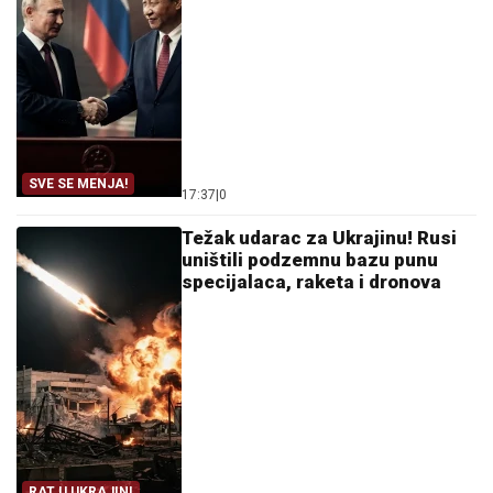
SVE SE MENJA!
17:37
|
0
Težak udarac za Ukrajinu! Rusi
uništili podzemnu bazu punu
specijalaca, raketa i dronova
RAT U UKRAJINI