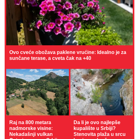
Ovo cveće obožava paklene vrućine: Idealno je za
sunčane terase, a cveta čak na +40
Raj na 800 metara
Da li je ovo najlepše
nadmorske visine:
kupalište u Srbiji?
Nekadašnji vulkan
Stenovita plaža u srcu