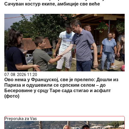
Сачуван костур екипе, амбиције све веће
07. 08. 2026 11:20
Ово нема у Француској, све је прелепо: Дошли из
Париза и одушевили се српским селом – до
Бесеровине у срцу Таре сада стигао и асфалт
(фото)
Preporuka za Vas