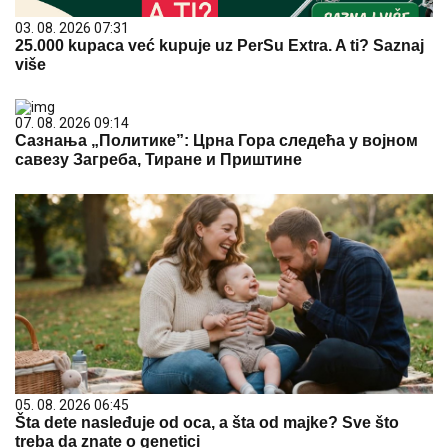
03. 08. 2026 07:31
25.000 kupaca već kupuje uz PerSu Extra. A ti? Saznaj
više
07. 08. 2026 09:14
Сазнања „Политике”: Црна Гора следећа у војном
савезу Загреба, Тиране и Приштине
05. 08. 2026 06:45
Šta dete nasleđuje od oca, a šta od majke? Sve što
treba da znate o genetici