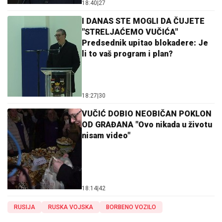
18:40
|
27
I DANAS STE MOGLI DA ČUJETE
"STRELJAĆEMO VUČIĆA"
Predsednik upitao blokadere: Je
li to vaš program i plan?
18:27
|
30
VUČIĆ DOBIO NEOBIČAN POKLON
OD GRAĐANA "Ovo nikada u životu
nisam video"
18:14
|
42
RUSIJA
RUSKA VOJSKA
BORBENO VOZILO