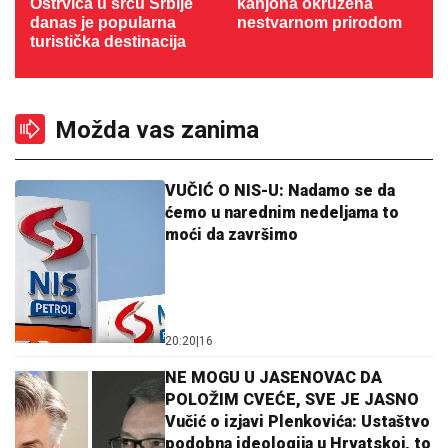
Ostrvica u srcu Srbije
kanjona okružena
danas je popularna
nestvarnom prirodom
turistička destinacija
Možda vas zanima
VUČIĆ O NIS-U: Nadamo se da
ćemo u narednim nedeljama to
moći da završimo
20:20
|
16
NE MOGU U JASENOVAC DA
POLOŽIM CVEĆE, SVE JE JASNO
Vučić o izjavi Plenkovića: Ustaštvo
podobna ideologija u Hrvatskoj, to