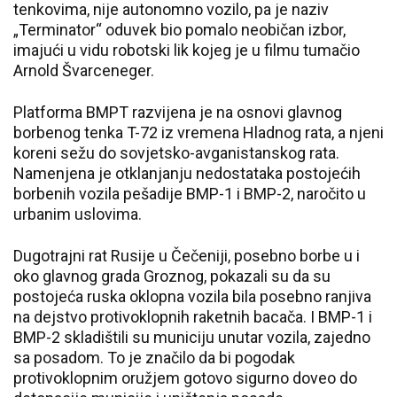
tenkovima, nije autonomno vozilo, pa je naziv
„Terminator“ oduvek bio pomalo neobičan izbor,
imajući u vidu robotski lik kojeg je u filmu tumačio
Arnold Švarceneger.
Platforma BMPT razvijena je na osnovi glavnog
borbenog tenka T-72 iz vremena Hladnog rata, a njeni
koreni sežu do sovjetsko-avganistanskog rata.
Namenjena je otklanjanju nedostataka postojećih
borbenih vozila pešadije BMP-1 i BMP-2, naročito u
urbanim uslovima.
Dugotrajni rat Rusije u Čečeniji, posebno borbe u i
oko glavnog grada Groznog, pokazali su da su
postojeća ruska oklopna vozila bila posebno ranjiva
na dejstvo protivoklopnih raketnih bacača. I BMP-1 i
BMP-2 skladištili su municiju unutar vozila, zajedno
sa posadom. To je značilo da bi pogodak
protivoklopnim oružjem gotovo sigurno doveo do