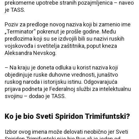
prekomerne upotrebe stranih pozajmljenica – naveo
je TASS.
Poziv za predloge novog naziva koji bi zamenio ime
„Terminator“ pokrenut je prošle godine. Među
predlozima koji su se izdvojili bili su nazivi ruskih
vojskovođa i svetitelja zaštitnika, poput kneza
Aleksandra Nevskog.
– Na kraju je doneta odluka u korist naziva koji
objedinjuje ruske duhovne vrednosti, junaštvo
ruskog naroda i istorijsku istinu. Odgovarajuća
prijava podneta je Federalnoj službi za intelektualnu
svojinu – dodao je TASS.
Ko je bio Sveti Spiridon Trimifuntski?
Izbor ovog imena može delovati neobično jer Sveti
Spiridon Trimifuntski nije bio Rus ali je jedan od