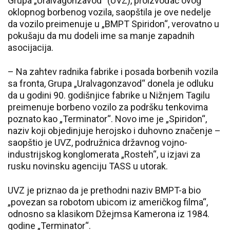
Grupa „Uralvagonzavod“ (UVZ), proizvođač ovog
oklopnog borbenog vozila, saopštila je ove nedelje
da vozilo preimenuje u „BMPT Spiridon“, verovatno u
pokušaju da mu dodeli ime sa manje zapadnih
asocijacija.
– Na zahtev radnika fabrike i posada borbenih vozila
sa fronta, Grupa „Uralvagonzavod“ donela je odluku
da u godini 90. godišnjice fabrike u Nižnjem Tagilu
preimenuje borbeno vozilo za podršku tenkovima
poznato kao „Terminator“. Novo ime je „Spiridon“,
naziv koji objedinjuje herojsko i duhovno značenje –
saopštio je UVZ, podružnica državnog vojno-
industrijskog konglomerata „Rosteh“, u izjavi za
rusku novinsku agenciju TASS u utorak.
UVZ je priznao da je prethodni naziv BMPT-a bio
„povezan sa robotom ubicom iz američkog filma“,
odnosno sa klasikom Džejmsa Kamerona iz 1984.
godine „Terminator“.