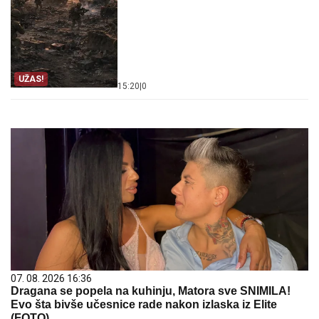
UŽAS!
15:20
|
0
07. 08. 2026 16:36
Dragana se popela na kuhinju, Matora sve SNIMILA!
Evo šta bivše učesnice rade nakon izlaska iz Elite
(FOTO)