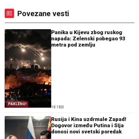
Povezane vesti
Panika u Kijevu zbog ruskog
napada: Zelenski pobegao 93
metra pod zemlju
PAKLENO!
18:18
|
0
Rusija i Kina uzdrmale Zapad!
Dogovor između Putina i SIja
donosi novi svetski poredak