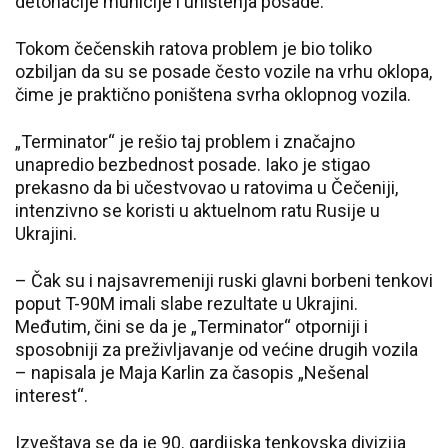
detonacije municije i uništenja posade.
Tokom čečenskih ratova problem je bio toliko
ozbiljan da su se posade često vozile na vrhu oklopa,
čime je praktično poništena svrha oklopnog vozila.
„Terminator“ je rešio taj problem i značajno
unapredio bezbednost posade. Iako je stigao
prekasno da bi učestvovao u ratovima u Čečeniji,
intenzivno se koristi u aktuelnom ratu Rusije u
Ukrajini.
– Čak su i najsavremeniji ruski glavni borbeni tenkovi
poput T-90M imali slabe rezultate u Ukrajini.
Međutim, čini se da je „Terminator“ otporniji i
sposobniji za preživljavanje od većine drugih vozila
– napisala je Maja Karlin za časopis „Nešenal
interest“.
Izveštava se da je 90. gardijska tenkovska divizija