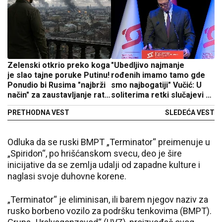
Zelenski otkrio preko koga
"Ubedljivo najmanje
je slao tajne poruke Putinu!
rođenih imamo tamo gde
Ponudio bi Rusima "najbrži
smo najbogatiji" Vučić: U
način" za zaustavljanje rata
soliterima retki slučajevi da
- evo i kako
neko ima više od dvoje
PRETHODNA VEST
SLEDEĆA VEST
dece
Odluka da se ruski BMPT „Terminator“ preimenuje u
„Spiridon“, po hrišćanskom svecu, deo je šire
inicijative da se zemlja udalji od zapadne kulture i
naglasi svoje duhovne korene.
„Terminator“ je eliminisan, ili barem njegov naziv za
rusko borbeno vozilo za podršku tenkovima (BMPT).