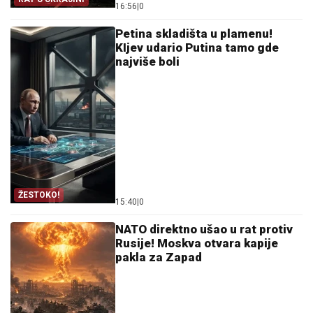
16:56
|
0
Petina skladišta u plamenu!
KIjev udario Putina tamo gde
najviše boli
ŽESTOKO!
15:40
|
0
NATO direktno ušao u rat protiv
Rusije! Moskva otvara kapije
pakla za Zapad