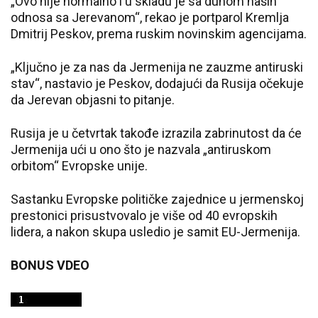
„Ovo nije normalno i u skladu je sa duhom naših
odnosa sa Jerevanom“, rekao je portparol Kremlja
Dmitrij Peskov, prema ruskim novinskim agencijama.
„Ključno je za nas da Jermenija ne zauzme antiruski
stav“, nastavio je Peskov, dodajući da Rusija očekuje
da Jerevan objasni to pitanje.
Rusija je u četvrtak takođe izrazila zabrinutost da će
Jermenija ući u ono što je nazvala „antiruskom
orbitom“ Evropske unije.
Sastanku Evropske političke zajednice u jermenskoj
prestonici prisustvovalo je više od 40 evropskih
lidera, a nakon skupa usledio je samit EU-Jermenija.
BONUS VDEO