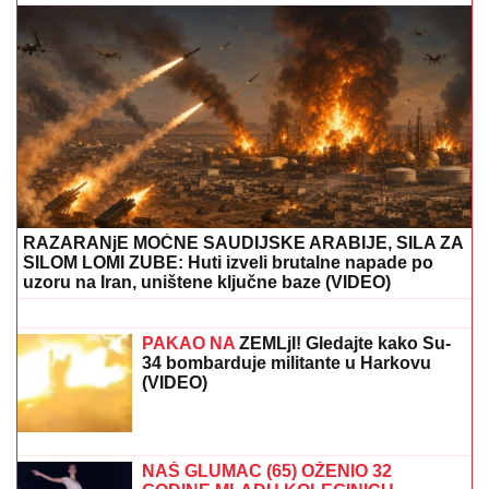
SANJA GRUJIĆ JE DRUGA OSOBA!
Pokazala šta
radi posle raskida sa Markom: Odavde NE IZLAZI,
promene na njoj bodu oči (FOTO)
DAN ZA KUPOVINU KOLA,
TELEFONA, KOMPJUTERA
Astro
savet za subotu 8. avgust:Uran pravi
dobre aspekte - Evo kojim znacima
donosi novac i ljubav
BIVŠI RIJALITI PAR PRODAJE KUĆU
U KOJU SU ULOŽILI 200.000 EVRA
Sagradili vilu na Kosmaju i pokrenuli
biznis, a sada im hitno treba novac:
"To je razlog prodaje"