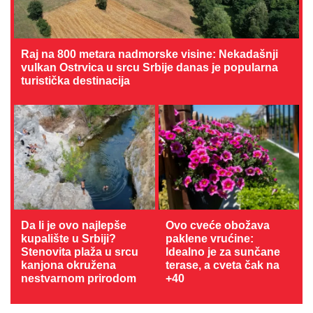
Raj na 800 metara nadmorske visine: Nekadašnji
vulkan Ostrvica u srcu Srbije danas je popularna
turistička destinacija
Da li je ovo najlepše
Ovo cveće obožava
kupalište u Srbiji?
paklene vrućine:
Stenovita plaža u srcu
Idealno je za sunčane
kanjona okružena
terase, a cveta čak na
nestvarnom prirodom
+40