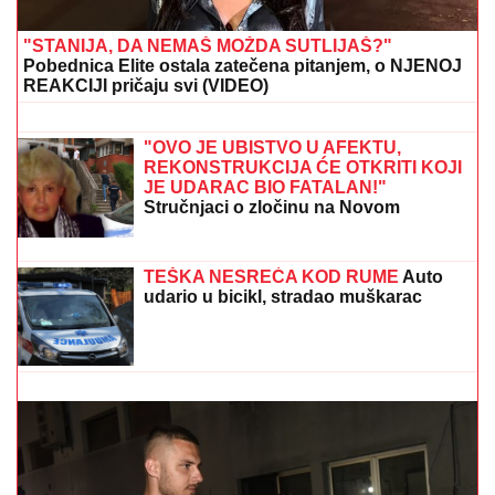
"STANIJA, DA NEMAŠ MOŽDA SUTLIJAŠ?"
Pobednica Elite ostala zatečena pitanjem, o NJENOJ
REAKCIJI pričaju svi (VIDEO)
SELI SE U STAN SA BIVŠOM ŽENOM
Glumac nakon razvoda doneo
neobičnu odluku, a sada pokazao
kako napreduju renovacije:
"Nadgledanje"
"OVO JE UBISTVO U AFEKTU,
REKONSTRUKCIJA ĆE OTKRITI KOJI
JE UDARAC BIO FATALAN!"
Stručnjaci o zločinu na Novom
Beogradu: Da li je tragedija mogla biti
sprečena?