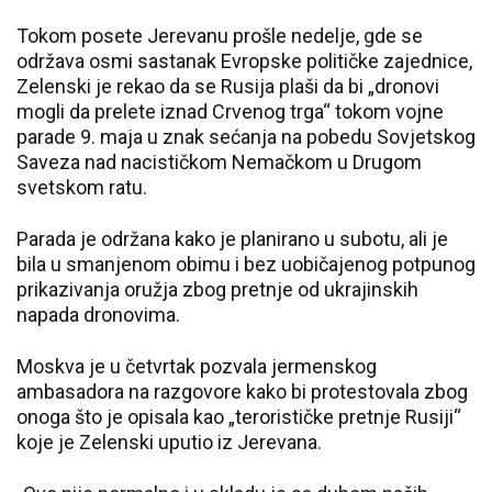
Tokom posete Jerevanu prošle nedelje, gde se
održava osmi sastanak Evropske političke zajednice,
Zelenski je rekao da se Rusija plaši da bi „dronovi
mogli da prelete iznad Crvenog trga“ tokom vojne
parade 9. maja u znak sećanja na pobedu Sovjetskog
Saveza nad nacističkom Nemačkom u Drugom
svetskom ratu.
Parada je održana kako je planirano u subotu, ali je
bila u smanjenom obimu i bez uobičajenog potpunog
prikazivanja oružja zbog pretnje od ukrajinskih
napada dronovima.
Moskva je u četvrtak pozvala jermenskog
ambasadora na razgovore kako bi protestovala zbog
onoga što je opisala kao „terorističke pretnje Rusiji“
koje je Zelenski uputio iz Jerevana.