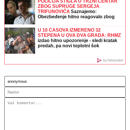
RAZARANjE MOĆNE SAUDIJSKE ARABIJE, SILA ZA
SILOM LOMI ZUBE: Huti izveli brutalne napade po
uzoru na Iran, uništene ključne baze (VIDEO)
RAZBIJENA ŠOFERKA, STAKLO I
ISEČENA RUKA
Asmin i Maja se
nakon skandala snimili u kolima:
"Moja jedina ljubav"
PAKAO NA
ZEMLjI! Gledajte kako Su-
34 bombarduje militante u Harkovu
(VIDEO)