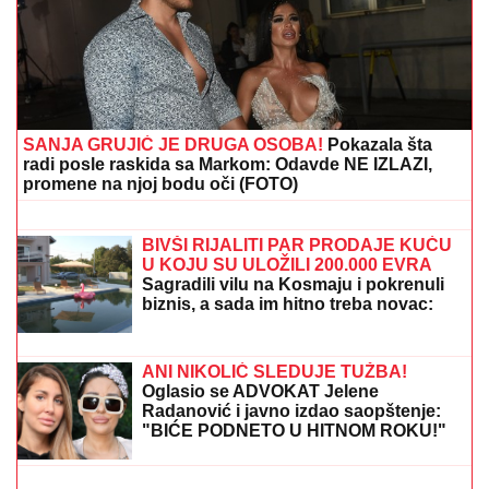
"IMAO SAM PET PROPUŠTENIH POZIVA"
Darko
Tanasijević i dalje u ogromnom strahu za svoju
porodicu, požar se približio njihovoj kući: "Prva reč
koju sam čuo - IZGOREĆEMO"
TEŠKA NESREĆA KOD RUME
Auto
udario u bicikl, stradao muškarac
ALjASKU POGODIO RAZORAN
ZEMLjOTRES: Poznato da li ima
povređenih