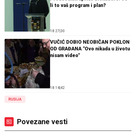
li to vaš program i plan?
18:27
|
30
VUČIĆ DOBIO NEOBIČAN POKLON
OD GRAĐANA "Ovo nikada u životu
nisam video"
18:14
|
42
RUSIJA
Povezane vesti