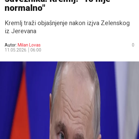
normalno"
Kremlj traži objašnjenje nakon izjva Zelenskog
iz Jerevana
Autor:
Milan Lovas
0
11.05.2026.
06:00