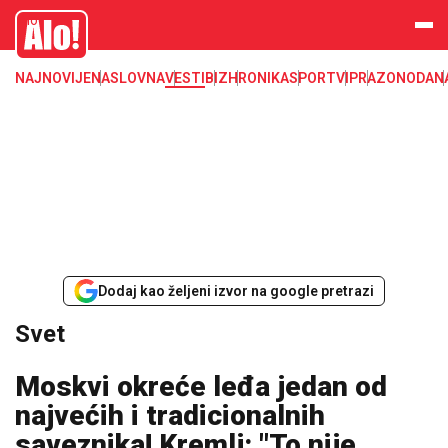
Svet, Ruske vesti, Planeta, Region
Alo
NAJNOVIJE
NASLOVNA
VESTI
BIZ
HRONIKA
SPORT
VIP
RAZONODA
N
Dodaj kao željeni izvor na google pretrazi
Svet
Moskvi okreće leđa jedan od
najvećih i tradicionalnih
saveznika! Kremlj: "To nije