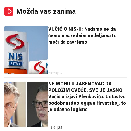
Možda vas zanima
VUČIĆ O NIS-U: Nadamo se da
ćemo u narednim nedeljama to
moći da završimo
20:20
|
16
NE MOGU U JASENOVAC DA
POLOŽIM CVEĆE, SVE JE JASNO
Vučić o izjavi Plenkovića: Ustaštvo
podobna ideologija u Hrvatskoj, to
je odavno logično
19:01
|
35