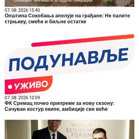
07. 08. 2026 15:40
Општина Сокобања апелује на грађане: Не палите
стрњику, смеће и биљне остатке
07. 08. 2026 10:09
ФК Сремац почео припреме за нову сезону:
Сачуван костур екипе, амбиције све веће