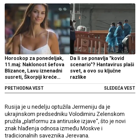
Horoskop za ponedeljak,
Da li se ponavlja "kovid
11.maj: Naklonost šefova
scenario"? Hantavirus plaši
Blizance, Lavu iznenadni
svet, a ovo su ključne
susreti, Škorpiji kreće
razlike
nabolje
PRETHODNA VEST
SLEDEĆA VEST
Rusija je u nedelju optužila Jermeniju da je
ukrajinskom predsedniku Volodimiru Zelenskom
pružila „platformu za antiruske izjave“, što je novi
znak hlađenja odnosa između Moskve i
tradicionalnih saveznika Jerevana.