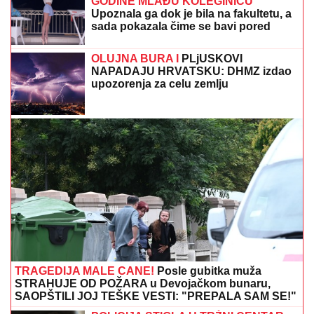
POLICAJCI UPALI U KUĆU U SMEDEREVU, PA
OSTALI U ŠOKU
Pronašli gomilu predmeta, a kada su
ugledali OVO odmah je usledilo hapšenje
ANI NIKOLIĆ SLEDUJE TUŽBA!
Oglasio se ADVOKAT Jelene
Radanović i javno izdao saopštenje:
"BIĆE PODNETO U HITNOM ROKU!"
MNOGE OD OVIH PESAMA
OBOŽAVATE
Ovo je 10 numera koje je
Dino Merlin obradio od stranih
izvođača - ostaćete u čudu kad vidite
spisak