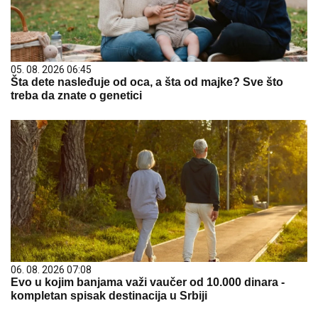
05. 08. 2026 06:45
Šta dete nasleđuje od oca, a šta od majke? Sve što
treba da znate o genetici
06. 08. 2026 07:08
Evo u kojim banjama važi vaučer od 10.000 dinara -
kompletan spisak destinacija u Srbiji