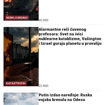
NEMILOSRDNO!
06:00
|
0
Alarmantne reči čuvenog
profesora: Svet na ivici
nuklearne kataklizme, Vašington
i Izrael guraju planetu u provaliju
KATASTROFA!
22:40
|
0
Putin izdao naređnje: Ruska
vojska krenula na Odesu