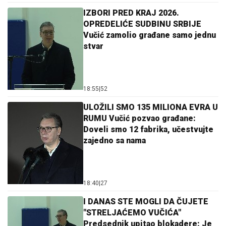
IZBORI PRED KRAJ 2026.
OPREDELIĆE SUDBINU SRBIJE
Vučić zamolio građane samo jednu
stvar
18:55
|
52
ULOŽILI SMO 135 MILIONA EVRA U
RUMU Vučić pozvao građane:
Doveli smo 12 fabrika, učestvujte
zajedno sa nama
18:40
|
27
I DANAS STE MOGLI DA ČUJETE
"STRELJAĆEMO VUČIĆA"
Predsednik upitao blokadere: Je