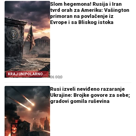
Slom hegemona! Rusija i Iran
tvrd orah za Ameriku: Vašington
primoran na povlačenje iz
Evrope i sa Bliskog istoka
KRAJ UNIPOLARNOG
06:00
|
0
SVETA!
Rusi izveli neviđeno razaranje
Ukrajine: Brojke govore za sebe;
gradovi gomila ruševina