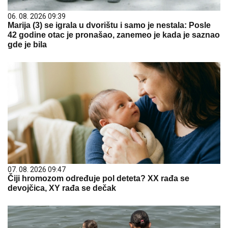
06. 08. 2026 09:39
Marija (3) se igrala u dvorištu i samo je nestala: Posle
42 godine otac je pronašao, zanemeo je kada je saznao
gde je bila
07. 08. 2026 09:47
Čiji hromozom određuje pol deteta? XX rađa se
devojčica, XY rađa se dečak