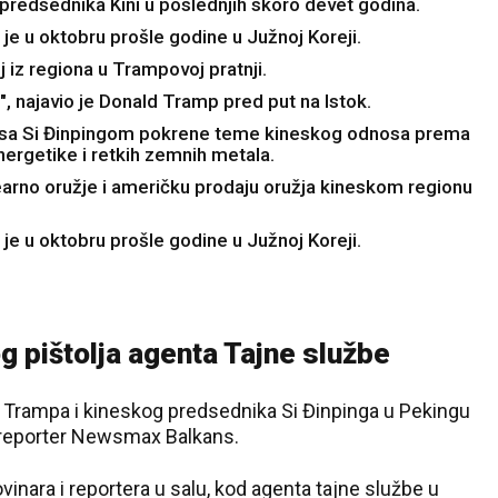
predsednika Kini u poslednjih skoro devet godina.
je u oktobru prošle godine u Južnoj Koreji.
j iz regiona u Trampovoj pratnji.
", najavio je Donald Tramp pred put na Istok.
sa Si Đinpingom pokrene teme kineskog odnosa prema
energetike i retkih zemnih metala.
learno oružje i američku prodaju oružja kineskom regionu
je u oktobru prošle godine u Južnoj Koreji.
g pištolja agenta Tajne službe
Trampa i kineskog predsednika Si Đinpinga u Pekingu
a reporter Newsmax Balkans.
nara i reportera u salu, kod agenta tajne službe u