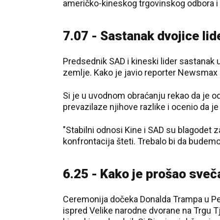
američko-kineskog trgovinskog odbora i 
7.07 - Sastanak dvojice lid
Predsednik SAD i kineski lider sastanak
zemlje. Kako je javio reporter Newsmax B
Si je u uvodnom obraćanju rekao da je od
prevazilaze njihove razlike i ocenio da j
"Stabilni odnosi Kine i SAD su blagodet 
konfrontacija šteti. Trebalo bi da budemo 
6.25 - Kako je prošao sve
Ceremonija dočeka Donalda Trampa u Peki
ispred Velike narodne dvorane na Trgu 