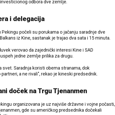
investicionog odbora dve zemlje.
era i delegacija
 u Pekingu počeli su porukama o jačanju saradnje dve
alkans iz Kine, sastanak je trajao dva sata i 15 minuta.
uvek verovao da zajednički interesi Kine i SAD
e uspeh jedne zemlje prilika za drugu.
za svet. Saradnja koristi obema stranama, dok
partneri, a ne rivali", rekao je kineski predsednik.
čani doček na Trgu Tjenanmen
ngu organizovana je uz najviše državne i vojne počasti,
Tjenanmen, gde su američkog predsednika dočekali