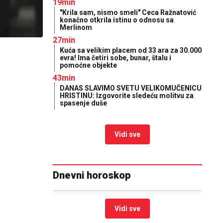
19min
"Krila sam, nismo smeli" Ceca Ražnatović
konačno otkrila istinu o odnosu sa
Merlinom
27min
Kuća sa velikim placem od 33 ara za 30.000
evra! Ima četiri sobe, bunar, štalu i
pomoćne objekte
43min
DANAS SLAVIMO SVETU VELIKOMUČENICU
HRISTINU: Izgovorite sledeću molitvu za
spasenje duše
Vidi sve
Dnevni horoskop
Vidi sve