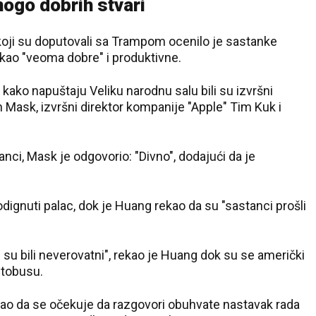
ogo dobrih stvari
 koji su doputovali sa Trampom ocenilo je sastanke
ao "veoma dobre" i produktivne.
kako napuštaju Veliku narodnu salu bili su izvršni
n Mask, izvršni direktor kompanije "Apple" Tim Kuk i
anci, Mask je odgovorio: "Divno", dodajući da je
dignuti palac, dok je Huang rekao da su "sastanci prošli
su bili neverovatni", rekao je Huang dok su se američki
utobusu.
ekao da se očekuje da razgovori obuhvate nastavak rada