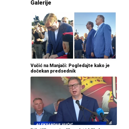
Galerije
Vučić na Manjači: Pogledajte kako je
dočekan predsednik