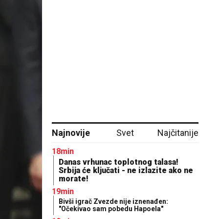
Najnovije
Svet
Najčitanije
18min
Danas vrhunac toplotnog talasa!
Srbija će ključati - ne izlazite ako ne
morate!
19min
Bivši igrač Zvezde nije iznenađen:
"Očekivao sam pobedu Hapoela"