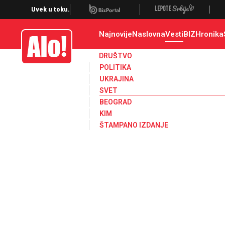
Svet, Ruske vesti, Planeta, Region
Uvek u toku.
Najnovije
Naslovna
Vesti
BIZ
Hronika
Alo
DRUŠTVO
POLITIKA
UKRAJINA
SVET
BEOGRAD
KIM
ŠTAMPANO IZDANJE