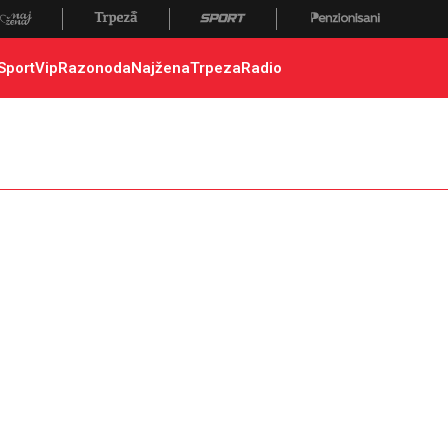
Sport
Vip
Razonoda
Najžena
Trpeza
Radio