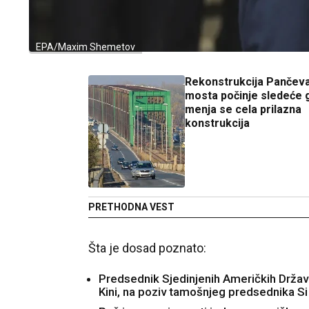
EPA/Maxim Shemetov
Rekonstrukcija Pančev
mosta počinje sledeće 
menja se cela prilazna
konstrukcija
PRETHODNA VEST
Šta je dosad poznato:
Predsednik Sjedinjenih Američkih Držav
Kini, na poziv tamošnjeg predsednika Si