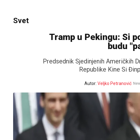
Svet
Tramp u Pekingu: Si po
budu "pa
Predsednik Sjedinjenih Američkih 
Republike Kine Si Đinp
Autor:
Veljko Petranović
New