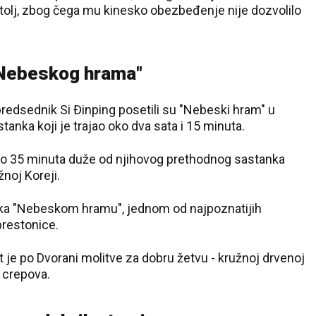
štolj, zbog čega mu kinesko obezbeđenje nije dozvolilo
 "Nebeskog hrama"
redsednik Si Đinping posetili su "Nebeski hram" u
anka koji je trajao oko dva sata i 15 minuta.
ližno 35 minuta duže od njihovog prethodnog sastanka
noj Koreji.
i ka "Nebeskom hramu", jednom od najpoznatijih
21 °C
29 °C
 prestonice.
Loznica
Beograd
je po Dvorani molitve za dobru žetvu - kružnoj drvenoj
 crepova.