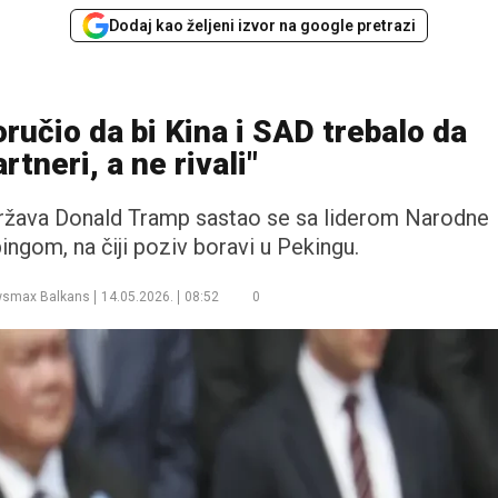
Dodaj kao željeni izvor na google pretrazi
ručio da bi Kina i SAD trebalo da
rtneri, a ne rivali"
Država Donald Tramp sastao se sa liderom Narodne
ingom, na čiji poziv boravi u Pekingu.
smax Balkans
14.05.2026.
08:52
0