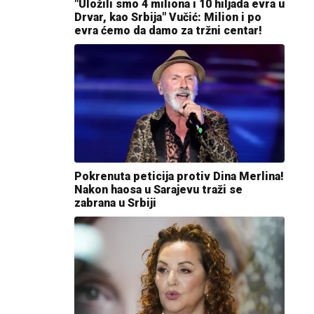
"Uložili smo 4 miliona i 10 hiljada evra u
Drvar, kao Srbija" Vučić: Milion i po
evra ćemo da damo za tržni centar!
Pokrenuta peticija protiv Dina Merlina!
Nakon haosa u Sarajevu traži se
zabrana u Srbiji