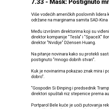
7.33 - Mask: Postignuto mn
Više vodećih američkih poslovnih lidera
održane na marginama samita SAD-Kina k
Među izvršnim direktorima koji su viđeni 
direktor kompanije "Tesla" i "SpaceX" Ilo
direktor "Nvidije" Džensen Huang.
Na pitanje novinara kako su protekli sast
postignuto "mnogo dobrih stvari".
Kuk je novinarima pokazao znak mira i po
dobro".
"Gospodin Si Đinping i predsednik Tramp 
direktori spuštali niz stepenice prema a
Portparol Bele kuće je uoči putovanja r