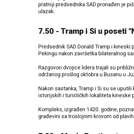
pratniji predsednika SAD pronađen je pi
ulazak.
7.50 - Tramp i Si u poseti
Predsednik SAD Donald Tramp i kineski p
Pekingu nakon završetka bilateralnog sast
Razgovori dvojice lidera trajali su prib
održanog prošlog oktobra u Busanu u Juž
Nakon sastanka, Tramp i Si su se uputil
istorijskih i turističkih lokaliteta kineske
Kompleks, izgrađen 1420. godine, poznat 
građevini sa troslojnim krovom od plavih