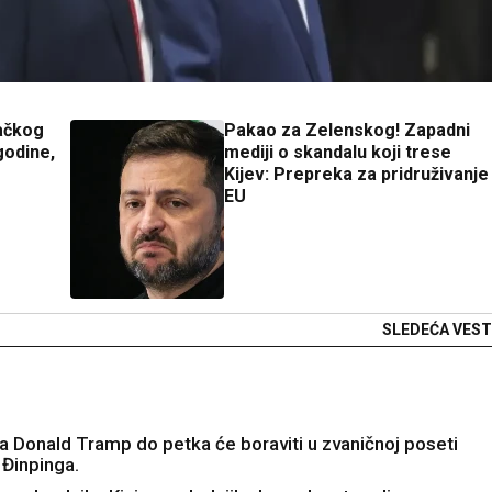
ačkog
Pakao za Zelenskog! Zapadni
godine,
mediji o skandalu koji trese
Kijev: Prepreka za pridruživanje
EU
SLEDEĆA VEST
a Donald Tramp do petka će boraviti u zvaničnoj poseti
 Đinpinga.