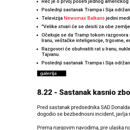
Reč je o prvoj poseti jednog američkog 
Poslednji sastanak Trampa i Sija održan 
Televizija
Newsmax Balkans
jedini medi
"Velike stvari će se desiti za obe zemlje
Očekuje se da Tramp tokom razgovora 
Iranu, veštačke inteligencije, trgovine, 
Razgovori će obuhvatiti rat u Iranu, nuk
Tajvanu.
Poslednji sastanak Trampa i Sija održan 
8.22 - Sastanak kasnio zbo
Pred sastanak predsednika SAD Donalda 
dogodio se bezbednosni incident, javlj
Prema njegovim navodima, pre ulaska novi