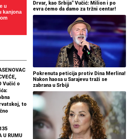
Drvar, kao Srbija" Vučić: Milion i po
te u
evra ćemo da damo za tržni centar!
cu kanjona
dom
JASENOVAC
Pokrenuta peticija protiv Dina Merlina!
CVEĆE,
Nakon haosa u Sarajevu traži se
 Vučić o
zabrana u Srbiji
ića:
obna
rvatskoj, to
ično
135
A U RUMU