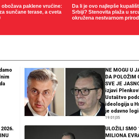
 obožava paklene vrućine:
Da li je ovo najlepše kupališ
 za sunčane terase, a cveta
Srbiji? Stenovita plaža u sr
0
okružena nestvarnom priro
adamo
NE MOGU U 
dnim
DA POLOŽIM 
da
SVE JE JASNO
izjavi Plenkov
Ustaštvo pod
ideologija u H
je odavno log
19:01
|
35
 2026.
ULOŽILI SMO 
INU
MILIONA EVR