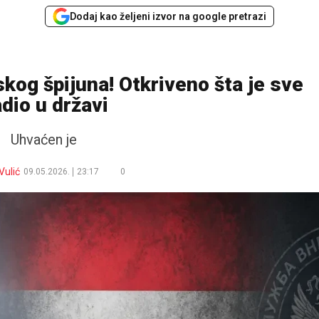
Dodaj kao željeni izvor na google pretrazi
kog špijuna! Otkriveno šta je sve
adio u državi
Uhvaćen je
Vulić
09.05.2026.
23:17
0