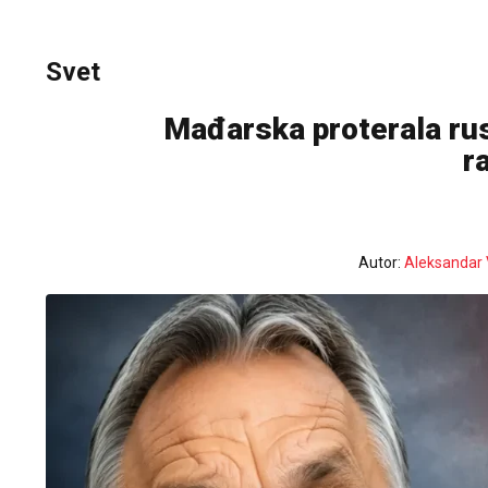
Svet
Mađarska proterala rus
r
Autor:
Aleksandar 