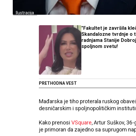
Ilustracija
"Fakultet je završila kleče
Skandalozne tvrdnje o t
radnjama Stanije Dobroj
spoljnom svetu!
PRETHODNA VEST
Mađarska je tiho proterala ruskog obave
desničarskim i spoljnopolitičkim institut
Kako prenosi
VSquare
, Artur Suškov, 36
je primoran da zajedno sa suprugom nap