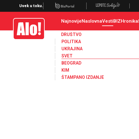
Svet, Ruske vesti, Planeta, Region
Uvek u toku.
Najnovije
Naslovna
Vesti
BIZ
Hronika
Alo
DRUŠTVO
POLITIKA
UKRAJINA
SVET
BEOGRAD
KIM
ŠTAMPANO IZDANJE