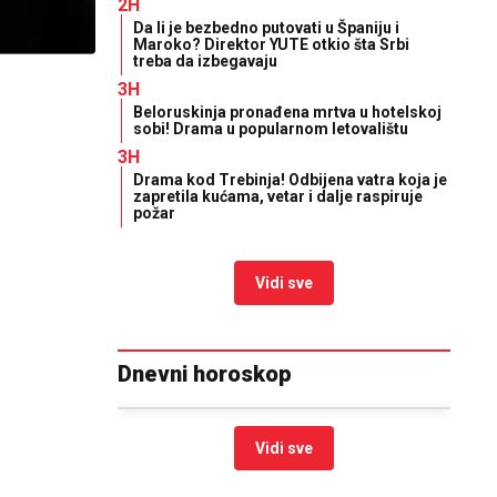
2H
Da li je bezbedno putovati u Španiju i
Maroko? Direktor YUTE otkio šta Srbi
treba da izbegavaju
3H
Beloruskinja pronađena mrtva u hotelskoj
sobi! Drama u popularnom letovalištu
3H
Drama kod Trebinja! Odbijena vatra koja je
zapretila kućama, vetar i dalje raspiruje
požar
Vidi sve
Dnevni horoskop
Vidi sve