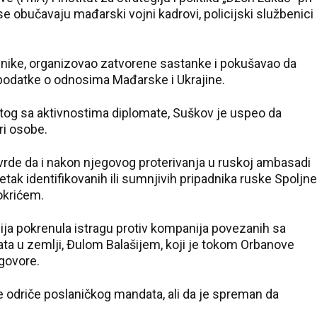
e obučavaju mađarski vojni kadrovi, policijski službenici
dnike, organizovao zatvorene sastanke i pokušavao da
i podatke o odnosima Mađarske i Ukrajine.
og sa aktivnostima diplomate, Suškov je uspeo da
ri osobe.
vrde da i nakon njegovog proterivanja u ruskoj ambasadi
tak identifikovanih ili sumnjivih pripadnika ruske Spoljne
okrićem.
23 °C
22 °C
cija pokrenula istragu protiv kompanija povezanih sa
Kladovo
Kovin
ta u zemlji, Đulom Balašijem, koji je tokom Orbanove
govore.
 odriče poslaničkog mandata, ali da je spreman da