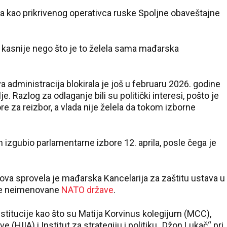
va kao prikrivenog operativca ruske Spoljne obaveštajne
i kasnije nego što je to želela sama mađarska
 administracija blokirala je još u februaru 2026. godine
 Razlog za odlaganje bili su politički interesi, pošto je
e za reizbor, a vlada nije želela da tokom izborne
 izgubio parlamentarne izbore 12. aprila, posle čega je
ova sprovela je mađarska Kancelarija za zaštitu ustava u
ne neimenovane
NATO države
.
institucije kao što su Matija Korvinus kolegijum (MCC),
HIIA) i Institut za strategiju i politiku „Džon Lukač“ pri