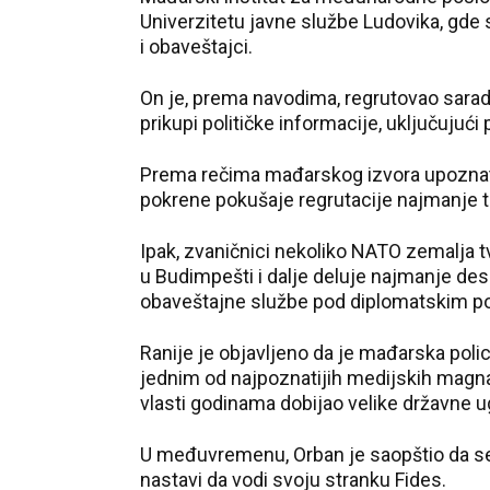
Univerzitetu javne službe Ludovika, gde s
i obaveštajci.
On je, prema navodima, regrutovao sara
prikupi političke informacije, uključujuć
Prema rečima mađarskog izvora upoznat
pokrene pokušaje regrutacije najmanje t
Ipak, zvaničnici nekoliko NATO zemalja t
u Budimpešti i dalje deluje najmanje dese
obaveštajne službe pod diplomatskim p
 °C
30 °C
Ranije je objavljeno da je mađarska poli
nica
Beograd
jednim od najpoznatijih medijskih magna
vlasti godinama dobijao velike državne u
U međuvremenu, Orban je saopštio da se
nastavi da vodi svoju stranku Fides.