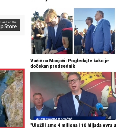
Vučić na Manjači: Pogledajte kako je
dočekan predsednik
"Uložili smo 4 miliona i 10 hiljada evra u