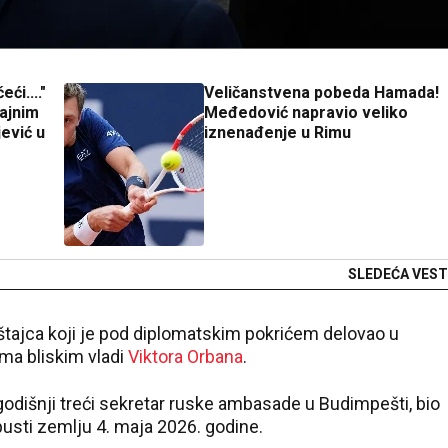
ći...."
Veličanstvena pobeda Hamada!
ajnim
Međedović napravio veliko
ević u
iznenađenje u Rimu
SLEDEĆA VEST
štajca koji je pod diplomatskim pokrićem delovao u
ima bliskim vladi
Viktora Orbana
.
-godišnji treći sekretar ruske ambasade u Budimpešti, bio
usti zemlju 4. maja 2026. godine.