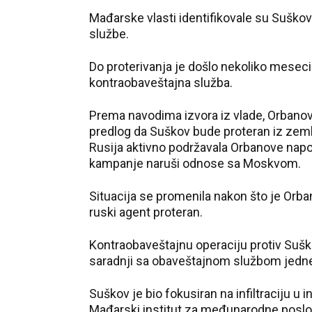
Mađarske vlasti identifikovale su Suško
službe.
Do proterivanja je došlo nekoliko mesec
kontraobaveštajna služba.
Prema navodima izvora iz vlade, Orbanova
predlog da Suškov bude proteran iz zemlje.
Rusija aktivno podržavala Orbanove napor
kampanje naruši odnose sa Moskvom.
Situacija se promenila nakon što je Orban
ruski agent proteran.
Kontraobaveštajnu operaciju protiv Sušk
saradnji sa obaveštajnom službom jed
Suškov je bio fokusiran na infiltraciju u 
Mađarski institut za međunarodne poslove (