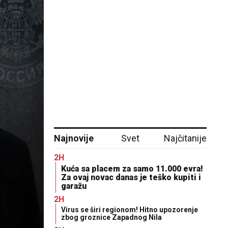
Najnovije
Svet
Najčitanije
2H
Kuća sa placem za samo 11.000 evra!
Za ovaj novac danas je teško kupiti i
garažu
2H
Virus se širi regionom! Hitno upozorenje
zbog groznice Zapadnog Nila