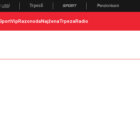
Sport
Vip
Razonoda
Najžena
Trpeza
Radio