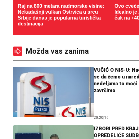
Raj na 800 metara nadmorske visine:
Ovo cveće
Nekadašnji vulkan Ostrvica u srcu
Idealno je
Srbije danas je popularna turistička
čak na +4
destinacija
Možda vas zanima
VUČIĆ O NIS-U: N
se da ćemo u nare
nedeljama to moći 
završimo
20:20
|
16
IZBORI PRED KRAJ
OPREDELIĆE SUDB