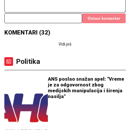
ČOLA PRIČAO SA ĆERKOM DOK JE UŽIVALA NA
MORU
Lara došla na plažu sa torbom od 1.500 eura, a
evo kako je reagovala na poziv oca
VELIKA AKCIJA POLICIJE!
Po
poternici Interpola u Beogradu
uhapšeni krijumčari ljudi: Ilegalno
prevezli 900 migranata!
(FOTO) BALONI, CVEĆE I PRELEPA
DEKORACIJA
Dea Đurđević
preuredila stan za dolazak naslednice,
sve u znaku male Iris: "Dobrodošla,
ljubavi"