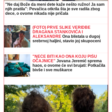
"Ne daj Bože da meni dete kaže nešto ružno! Ja sam
njih pratila": Pevačica otkrila šta je sve radila zbog
dece, o ovome nikada nije pričala
Susret o kome svi pričaju! Aneli Ahmić
oči u oči sa Neriom i Hanom - Da li će
pasti teške reči?
(FOTO) PRVE SLIKE VERIDBE
DRAGANA STANKOVIĆA I
ALEKSANDRE
Ona blistala u dugoj
srebrnoj haljini, stavio joj skupoceni
prsten na ruku