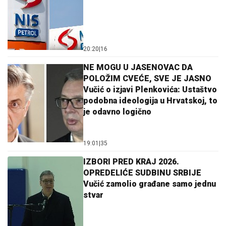
20:20
|
16
NE MOGU U JASENOVAC DA
POLOŽIM CVEĆE, SVE JE JASNO
Vučić o izjavi Plenkovića: Ustaštvo
podobna ideologija u Hrvatskoj, to
je odavno logično
19:01
|
35
IZBORI PRED KRAJ 2026.
OPREDELIĆE SUDBINU SRBIJE
Vučić zamolio građane samo jednu
stvar