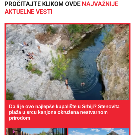
PROČITAJTE KLIKOM OVDE
NAJVAŽNIJE
AKTUELNE VESTI
Da li je ovo najlepše kupalište u Srbiji? Stenovita
plaža u srcu kanjona okružena nestvarnom
prirodom