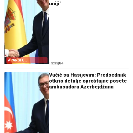
uniji"
APARSI U
13:33
|
84
OPROŠTAJNOJ
POSETI
Vučić sa Hasijevim: Predsedniik
otkrio detalje oproštajne posete
ambasadora Azerbejdžana