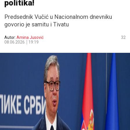
politika!
Predsednik Vučić u Nacionalnom dnevniku
govorio je samitu i Tivatu
Autor:
Amina Jusović
32
08.06.2026.
19:19