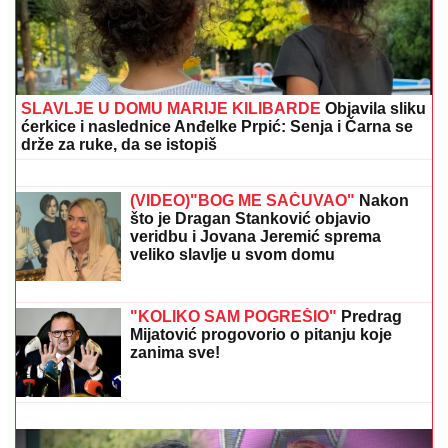
"EKSPLOZIJA" NA MESECU KAO TRI TONE TNT:
Komad Maskove rakete "Falkon 9" pao na lunarnu
površinu, između kratera Bel i Ajnštajn
"NEĆE BITI KAO ONA KOJU PIŠU
OČAJNICE"
Jovana Jeremić sprema
haos, o ovome će svi brujati: Potkačila
bivše i sve muškarce
(VIDEO) ŠOK OBRT NAKON BURNOG
SUSRETA SA MILICOM NA ADI
BOJANI
Terza video Barbaru! Dva
puta pričali, a onda ga pozvala:
"Upisaću se kao otac"