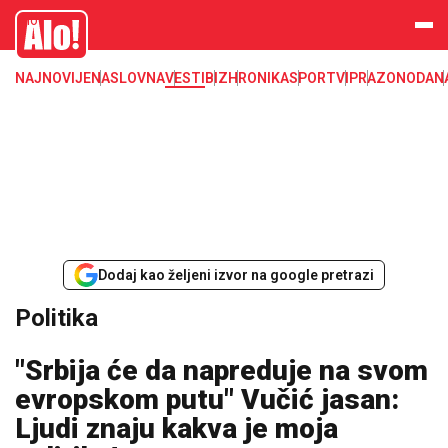
Alo
NAJNOVIJE
NASLOVNA
VESTI
BIZ
HRONIKA
SPORT
VIP
RAZONODA
N
Dodaj kao željeni izvor na google pretrazi
Politika
"Srbija će da napreduje na svom
evropskom putu" Vučić jasan:
Ljudi znaju kakva je moja