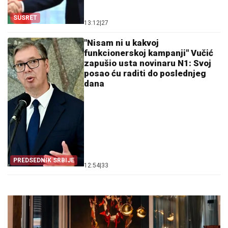
SUSRET
13:12
|
27
"Nisam ni u kakvoj
funkcionerskoj kampanji" Vučić
zapušio usta novinaru N1: Svoj
posao ću raditi do poslednjeg
dana
PREDSEDNIK SRBIJE
12:54
|
33