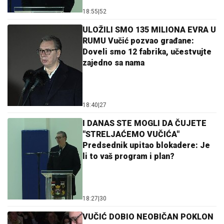
18:55
|
52
ULOŽILI SMO 135 MILIONA EVRA U
RUMU Vučić pozvao građane:
Doveli smo 12 fabrika, učestvujte
zajedno sa nama
18:40
|
27
I DANAS STE MOGLI DA ČUJETE
"STRELJAĆEMO VUČIĆA"
Predsednik upitao blokadere: Je
li to vaš program i plan?
18:27
|
30
VUČIĆ DOBIO NEOBIČAN POKLON