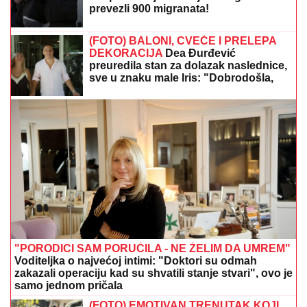
LJUBAV NA MORU!
Sara Jo i Bjelin sin se baškare
kao nikad: SKRIVENA UVALA, tajne staze, u kadar
upala i jahta - evo u kakvom izdanju je pevačica
slikala Alekseja (FOTO)
"KOLIKO SAM POGREŠIO"
Predrag
Mijatović progovorio o pitanju koje
zanima sve!
(VIDEO) "PREPLAKALA SAM"
Nataša
Bekvalac o najvećem strahu, dotakla
se i Dina Merlina: "Potpuno ga
razumem"