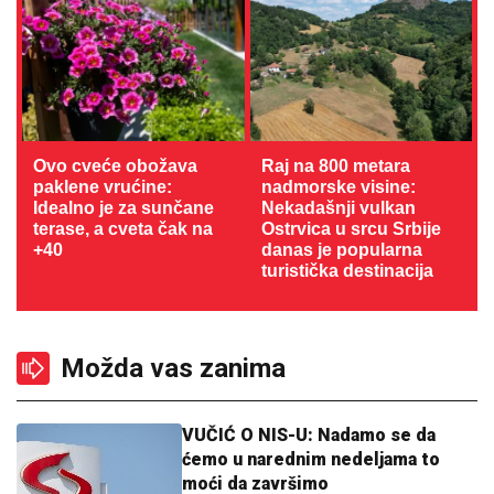
Ovo cveće obožava
Raj na 800 metara
paklene vrućine:
nadmorske visine:
Idealno je za sunčane
Nekadašnji vulkan
terase, a cveta čak na
Ostrvica u srcu Srbije
+40
danas je popularna
turistička destinacija
Možda vas zanima
VUČIĆ O NIS-U: Nadamo se da
ćemo u narednim nedeljama to
moći da završimo