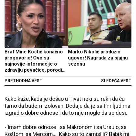
Brat Mine Kostić konačno
Marko Nikolić produžio
progovorio! Ovo su
ugovor! Nagrada za sjajnu
najnovije informacije o
sezonu
zdravlju pevačice, porodica
ima dogovor
PRETHODNA VEST
SLEDEĆA VEST
Kako kaže, kada je došao u Tivat neki su rekli da ću
tamo da budem izolovan. Dodaje da je sa tim ljudima
izgradio dobre odnose i da to nije moglo da se desi.
- Imam dobre odnose i sa Makronom i sa Ursulo, sa
Koštom, sa Mercom.... Kako su to zamislili? Babiš mi