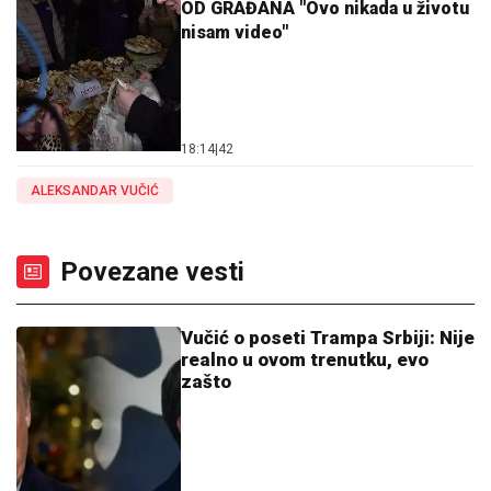
OD GRAĐANA "Ovo nikada u životu
nisam video"
18:14
|
42
ALEKSANDAR VUČIĆ
Povezane vesti
Vučić o poseti Trampa Srbiji: Nije
realno u ovom trenutku, evo
zašto