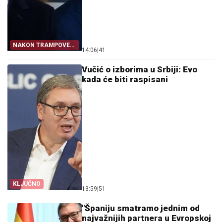
NAKON TRAMPOVE
14:06
|
41
OBJAVE
Vučić o izborima u Srbiji: Evo
kada će biti raspisani
KLJUČNO
13:59
|
51
"Španiju smatramo jednim od
najvažnijih partnera u Evropskoj