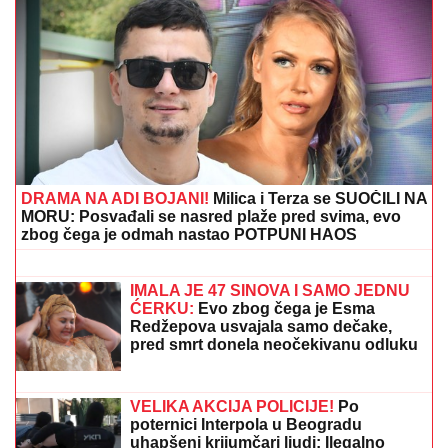
SLAVLJE U DOMU MARIJE KILIBARDE
Objavila sliku
ćerkice i naslednice Anđelke Prpić: Senja i Čarna se
drže za ruke, da se istopiš
VAŽNO
UPOZORENjE ZA VOZAČE:
Sprema se opšti haos, očekuju se
velike gužve širom Srbije
(VIDEO)"BOG ME SAČUVAO"
Nakon
što je Dragan Stanković objavio
veridbu i Jovana Jeremić sprema
veliko slavlje u svom domu