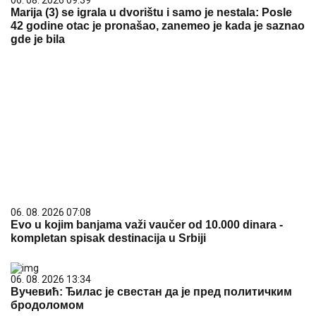
06. 08. 2026 09:39
Marija (3) se igrala u dvorištu i samo je nestala: Posle
42 godine otac je pronašao, zanemeo je kada je saznao
gde je bila
06. 08. 2026 07:08
Evo u kojim banjama važi vaučer od 10.000 dinara -
kompletan spisak destinacija u Srbiji
06. 08. 2026 13:34
Вучевић: Ђилас је свестан да је пред политичким
бродоломом