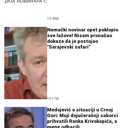
"PORODICI SAM PORUČILA - NE ŽELIM DA UMREM"
Voditeljka o najvećoj intimi: "Doktori su odmah
zakazali operaciju kad su shvatili stanje stvari", ovo je
samo jednom pričala
(FOTO) EMOTIVAN TRENUTAK KOJI
TOPI SRCA
Pevačica (41) se udala za
5 godina mlađeg kolegu, pa objavila
fotografiju sa sinom Vukanom: Njoj
treće dete, njemu prvo
Jovana Jeremić PREKINULA
ĆUTANJE, šalje poruku bivšem i
otkriva NEPOZNATE DETALJE:
"Devojka je radnica u njegovoj firmi,
pravi bureke"
by Aklamator