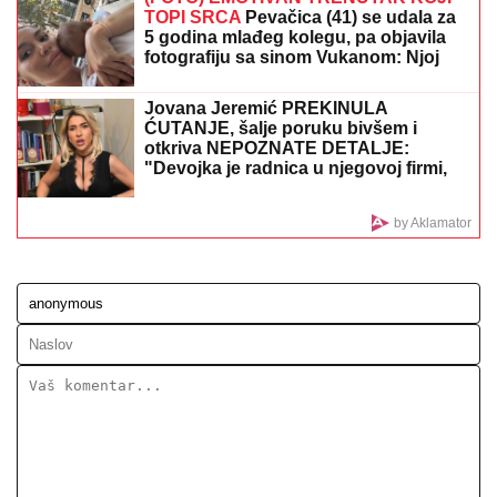
DRAMA NA ADI BOJANI!
Milica i Terza se SUOČILI NA
MORU: Posvađali se nasred plaže pred svima, evo
zbog čega je odmah nastao POTPUNI HAOS
HRSKAVI SLANI ŠTAPIĆI:
Ukus kao iz
najbolje poslastičarnice
IMALA JE 47 SINOVA I SAMO JEDNU
ĆERKU:
Evo zbog čega je Esma
Redžepova usvajala samo dečake,
pred smrt donela neočekivanu odluku