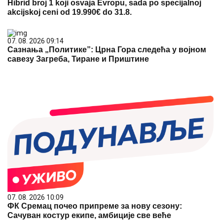
Hibrid broj 1 koji osvaja Evropu, sada po specijalnoj
akcijskoj ceni od 19.990€ do 31.8.
07. 08. 2026 09:14
Сазнања „Политике”: Црна Гора следећа у војном
савезу Загреба, Тиране и Приштине
07. 08. 2026 10:09
ФК Сремац почео припреме за нову сезону:
Сачуван костур екипе, амбиције све веће