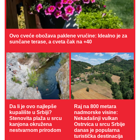
Ovo cveće obožava paklene vrućine: Idealno je za
sunčane terase, a cveta čak na +40
Da li je ovo najlepše
Raj na 800 metara
kupalište u Srbiji?
nadmorske visine:
Stenovita plaža u srcu
Nekadašnji vulkan
kanjona okružena
Ostrvica u srcu Srbije
nestvarnom prirodom
danas je popularna
turistička destinacija