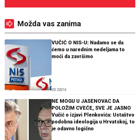
Možda vas zanima
VUČIĆ O NIS-U: Nadamo se da
ćemo u narednim nedeljama to
moći da završimo
20:20
|
16
NE MOGU U JASENOVAC DA
POLOŽIM CVEĆE, SVE JE JASNO
Vučić o izjavi Plenkovića: Ustaštvo
podobna ideologija u Hrvatskoj, to
je odavno logično