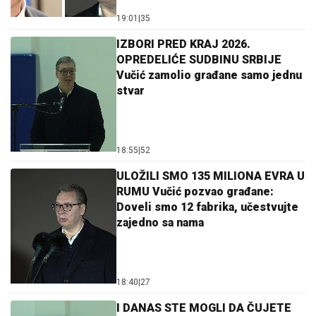
19:01
|
35
IZBORI PRED KRAJ 2026.
OPREDELIĆE SUDBINU SRBIJE
Vučić zamolio građane samo jednu
stvar
18:55
|
52
ULOŽILI SMO 135 MILIONA EVRA U
RUMU Vučić pozvao građane:
Doveli smo 12 fabrika, učestvujte
zajedno sa nama
18:40
|
27
I DANAS STE MOGLI DA ČUJETE