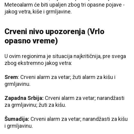
Meteoalarm će biti upaljen zbog tri opasne pojave -
jakog vetra, kiše i grmljavine.
Crveni nivo upozorenja (Vrlo
opasno vreme)
U ovim regionima je situacija najkritičnija, pre svega
zbog ekstremno jakog vetra:
Srem
: Crveni alarm za vetar; žuti alarm za kišu i
grmljavinu.
Zapadna Srbija:
Crveni alarm za vetar; narandžasti
za grmljavinu; žuti za kišu.
Šumadija:
Crveni alarm za vetar; narandžasti za kišu
i grmljavinu.