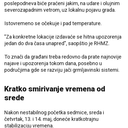
poslepodneva biće praćeni jakim, na udare i olujnim
severozapadnim vetrom, uz lokalnu pojavu grada.
Istovremeno se očekuje i pad temperature.
"Za konkretne lokacije izdavaće se hitna upozorenja
jedan do dva časa unapred", saopštio je RHMZ.
To znači da građani treba redovno da prate najnovije
najave i upozorenja tokom dana, posebno u
područjima gde se razviju jači grmljavinski sistemi.
Kratko smirivanje vremena od
srede
Nakon nestabilnog početka sedmice, sreda i
četvrtak, 13. i 14. maj, doneće kratkotrajnu
stabilizaciju vremena.