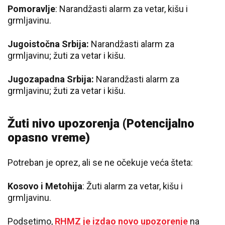
Pomoravlje
: Narandžasti alarm za vetar, kišu i
grmljavinu.
Jugoistočna Srbija:
Narandžasti alarm za
grmljavinu; žuti za vetar i kišu.
Jugozapadna Srbija:
Narandžasti alarm za
grmljavinu; žuti za vetar i kišu.
Žuti nivo upozorenja (Potencijalno
opasno vreme)
Potreban je oprez, ali se ne očekuje veća šteta:
Kosovo i Metohija
: Žuti alarm za vetar, kišu i
grmljavinu.
Podsetimo,
RHMZ je izdao novo upozorenje
na