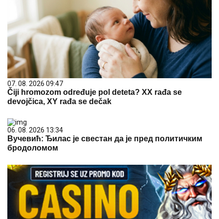
07. 08. 2026 09:47
Čiji hromozom određuje pol deteta? XX rađa se
devojčica, XY rađa se dečak
06. 08. 2026 13:34
Вучевић: Ђилас је свестан да је пред политичким
бродоломом