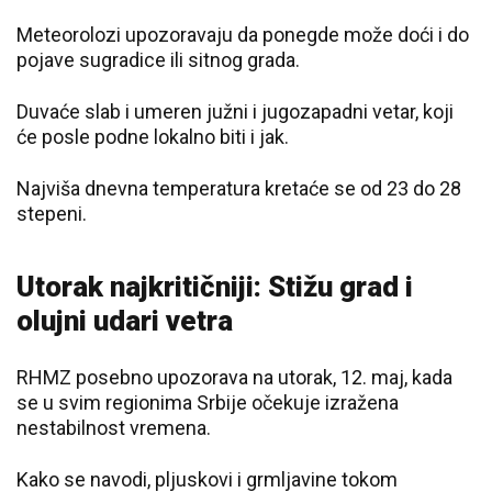
Meteorolozi upozoravaju da ponegde može doći i do
pojave sugradice ili sitnog grada.
Duvaće slab i umeren južni i jugozapadni vetar, koji
će posle podne lokalno biti i jak.
Najviša dnevna temperatura kretaće se od 23 do 28
stepeni.
Utorak najkritičniji: Stižu grad i
olujni udari vetra
RHMZ posebno upozorava na utorak, 12. maj, kada
se u svim regionima Srbije očekuje izražena
nestabilnost vremena.
Kako se navodi, pljuskovi i grmljavine tokom