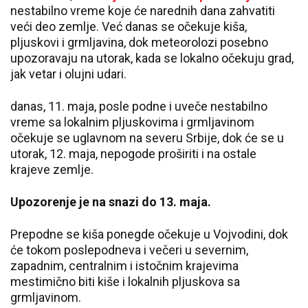
nestabilno vreme koje će narednih dana zahvatiti
veći deo zemlje. Već danas se očekuje kiša,
pljuskovi i grmljavina, dok meteorolozi posebno
upozoravaju na utorak, kada se lokalno očekuju grad,
jak vetar i olujni udari.
danas, 11. maja, posle podne i uveče nestabilno
vreme sa lokalnim pljuskovima i grmljavinom
očekuje se uglavnom na severu Srbije, dok će se u
utorak, 12. maja, nepogode proširiti i na ostale
krajeve zemlje.
Upozorenje je na snazi do 13. maja.
Prepodne se kiša ponegde očekuje u Vojvodini, dok
će tokom poslepodneva i večeri u severnim,
zapadnim, centralnim i istočnim krajevima
mestimično biti kiše i lokalnih pljuskova sa
grmljavinom.