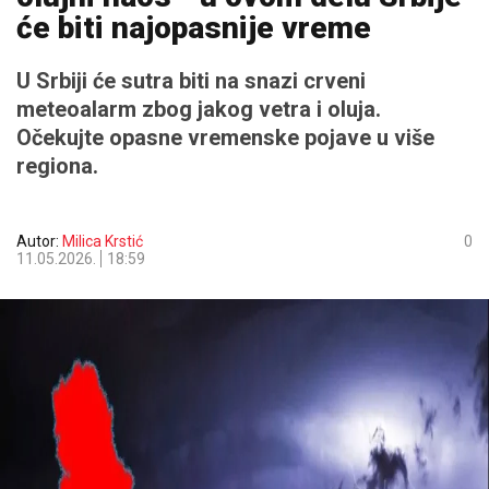
će biti najopasnije vreme
U Srbiji će sutra biti na snazi crveni
meteoalarm zbog jakog vetra i oluja.
Očekujte opasne vremenske pojave u više
regiona.
Autor:
Milica Krstić
0
11.05.2026.
18:59