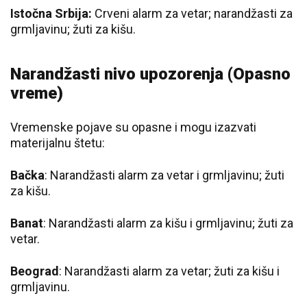
Istočna Srbija:
Crveni alarm za vetar; narandžasti za
grmljavinu; žuti za kišu.
Narandžasti nivo upozorenja (Opasno
vreme)
Vremenske pojave su opasne i mogu izazvati
materijalnu štetu:
Bačka
: Narandžasti alarm za vetar i grmljavinu; žuti
za kišu.
Banat
: Narandžasti alarm za kišu i grmljavinu; žuti za
vetar.
Beograd
: Narandžasti alarm za vetar; žuti za kišu i
grmljavinu.