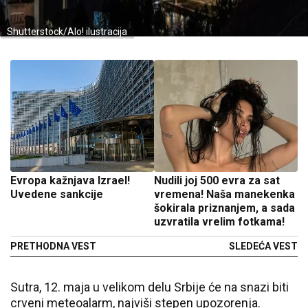
Shutterstock/Alo! ilustracija
Evropa kažnjava Izrael!
Nudili joj 500 evra za sat
Uvedene sankcije
vremena! Naša manekenka
šokirala priznanjem, a sada
uzvratila vrelim fotkama!
PRETHODNA VEST
SLEDEĆA VEST
Sutra, 12. maja u velikom delu Srbije će na snazi biti
crveni meteoalarm, najviši stepen upozorenja.