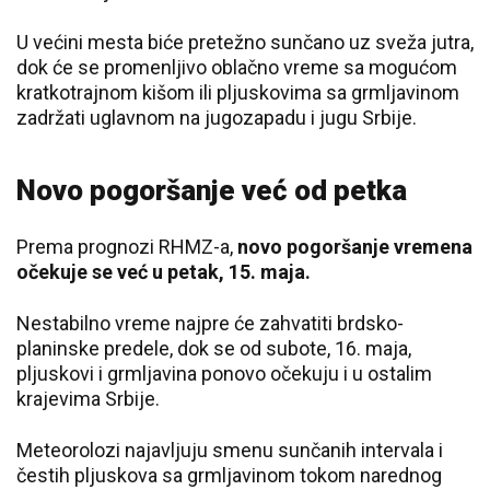
U većini mesta biće pretežno sunčano uz sveža jutra,
dok će se promenljivo oblačno vreme sa mogućom
kratkotrajnom kišom ili pljuskovima sa grmljavinom
zadržati uglavnom na jugozapadu i jugu Srbije.
Novo pogoršanje već od petka
Prema prognozi RHMZ-a,
novo pogoršanje vremena
očekuje se već u petak, 15. maja.
Nestabilno vreme najpre će zahvatiti brdsko-
planinske predele, dok se od subote, 16. maja,
pljuskovi i grmljavina ponovo očekuju i u ostalim
krajevima Srbije.
Meteorolozi najavljuju smenu sunčanih intervala i
čestih pljuskova sa grmljavinom tokom narednog