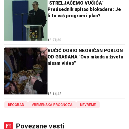
"STRELJAĆEMO VUČIĆA"
Predsednik upitao blokadere: Je
li to vaš program i plan?
18:27
|
30
VUČIĆ DOBIO NEOBIČAN POKLON
OD GRAĐANA "Ovo nikada u životu
nisam video"
18:14
|
42
BEOGRAD
VREMENSKA PROGNOZA
NEVREME
Povezane vesti