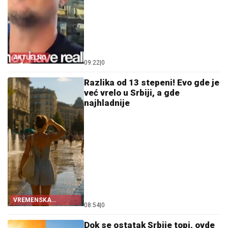
AKTUELNO
09:22
|
0
Razlika od 13 stepeni! Evo gde je
već vrelo u Srbiji, a gde
najhladnije
VREMENSKA
08:54
|
0
PROGNOZA
Dok se ostatak Srbije topi, ovde