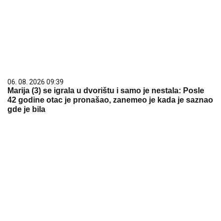
06. 08. 2026 09:39
Marija (3) se igrala u dvorištu i samo je nestala: Posle
42 godine otac je pronašao, zanemeo je kada je saznao
gde je bila