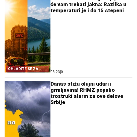
će vam trebati jakna: Razlika u
temperaturi je i do 15 stepeni
OHLADITE SE ZA
08:23
|
0
VIKEND
Danas stižu olujni udari i
grmljavina! RHMZ popalio
trostruki alarm za ove delove
Srbije