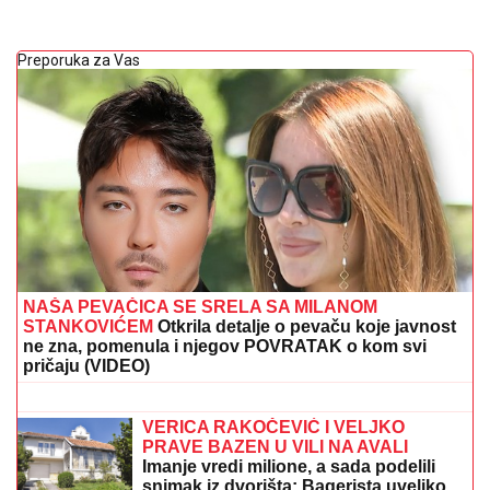
Preporuka za Vas
NAŠA PEVAČICA SE SRELA SA MILANOM
STANKOVIĆEM
Otkrila detalje o pevaču koje javnost
ne zna, pomenula i njegov POVRATAK o kom svi
pričaju (VIDEO)
MASAKR U ELITNOJ ŠKOLI:
Đaci i
profesori u panici bežali na sve strane,
najmanje sedam osoba stradalo u
pucnjavi, 15 ranjeno