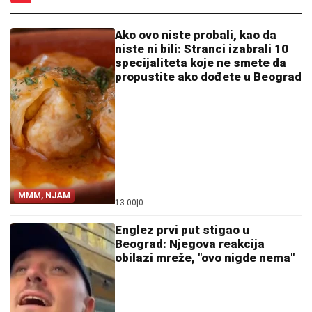
Ako ovo niste probali, kao da
niste ni bili: Stranci izabrali 10
specijaliteta koje ne smete da
propustite ako dođete u Beograd
MMM, NJAM
13:00
|
0
Englez prvi put stigao u
Beograd: Njegova reakcija
obilazi mreže, "ovo nigde nema"