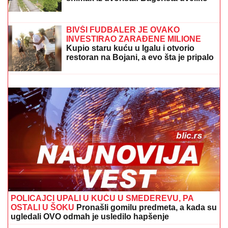
VERICA RAKOČEVIĆ I VELJKO
PRAVE BAZEN U VILI NA AVALI
Imanje vredi milione, a sada podelili
snimak iz dvorišta: Bagerista uveliko
izvodi radove (Video)
(FOTO) NALAZI SE DALEKO OD BEOGRADA
Prva
objava Jelene Radanović nakon što joj je Ana Nikolić
pretila zbog Raleta - poslala joj jezive poruke
BIVŠI FUDBALER JE OVAKO
INVESTIRAO ZARAĐENE MILIONE
Kupio staru kuću u Igalu i otvorio
restoran na Bojani, a evo šta je pripalo