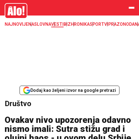
Društvo, društvene teme
Alo
NAJNOVIJE
NASLOVNA
VESTI
BIZ
HRONIKA
SPORT
VIP
RAZONODA
N
Dodaj kao željeni izvor na google pretrazi
Društvo
Ovakav nivo upozorenja odavno
nismo imali: Sutra stižu grad i
olujni haos - u ovom delu Srbije