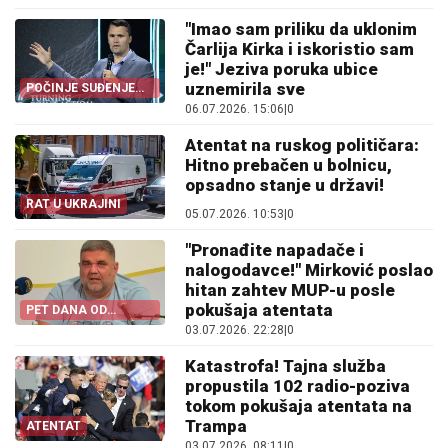
"Imao sam priliku da uklonim
Čarlija Kirka i iskoristio sam
je!" Jeziva poruka ubice
uznemirila sve
POČINJE SUĐENJE
DECENIJE U AMERICI!
06.07.2026. 15:06
|
0
Atentat na ruskog političara:
Hitno prebačen u bolnicu,
opsadno stanje u državi!
RAT U UKRAJINI
05.07.2026. 10:53
|
0
"Pronađite napadače i
nalogodavce!" Mirković poslao
hitan zahtev MUP-u posle
pokušaja atentata
PET DANA OD
NAPADA
03.07.2026. 22:28
|
0
Katastrofa! Tajna služba
propustila 102 radio-poziva
tokom pokušaja atentata na
Trampa
ATENTAT
03.07.2026. 08:11
|
0