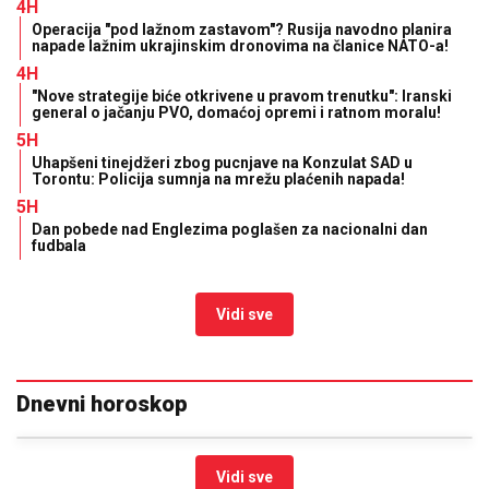
4H
Operacija "pod lažnom zastavom"? Rusija navodno planira
napade lažnim ukrajinskim dronovima na članice NATO-a!
4H
"Nove strategije biće otkrivene u pravom trenutku": Iranski
general o jačanju PVO, domaćoj opremi i ratnom moralu!
5H
Uhapšeni tinejdžeri zbog pucnjave na Konzulat SAD u
Torontu: Policija sumnja na mrežu plaćenih napada!
5H
Dan pobede nad Englezima poglašen za nacionalni dan
fudbala
Vidi sve
Dnevni horoskop
Vidi sve