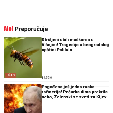
Preporučuje
Stršljeni ubili muškarca u
Višnjici! Tragedija u beogradskoj
opštini Palilula
UŽAS
19:59
|
0
Pogođena još jedna ruska
rafinerija! Pečurka dima prekrila
nebo, Zelenski se sveti za Kijev