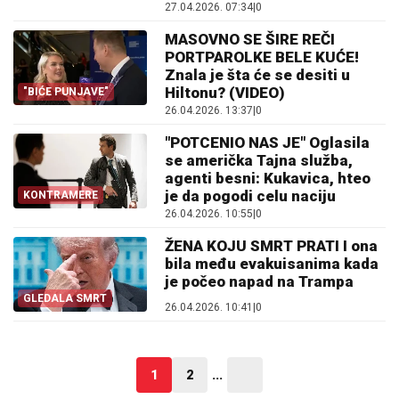
27.04.2026. 07:34
|
0
MASOVNO SE ŠIRE REČI
PORTPAROLKE BELE KUĆE!
Znala je šta će se desiti u
Hiltonu? (VIDEO)
"BIĆE PUNJAVE"
26.04.2026. 13:37
|
0
"POTCENIO NAS JE" Oglasila
se američka Tajna služba,
agenti besni: Kukavica, hteo
je da pogodi celu naciju
KONTRAMERE
26.04.2026. 10:55
|
0
ŽENA KOJU SMRT PRATI I ona
bila među evakuisanima kada
je počeo napad na Trampa
GLEDALA SMRT
26.04.2026. 10:41
|
0
1
2
...