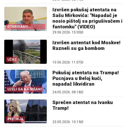
Izvršen pokušaj atentata na
Sašu Mirkovića: "Napadač je
nosio pištolj sa prigušivačem i
fantomku" (VIDEO)
OTKRIVAMO
DETALJE
29.06.2026. 15:00
|
0
Izvršen antentat kod Moskve!
Razneli su ga bombom
UŽAS
10.06.2026. 11:07
|
0
Pokušaj atentata na Trampa!
Pucnjava u Beloj kući,
napadač likvidiran
UZELI GA NA NIŠAN!
24.05.2026. 08:18
|
0
Sprečen atentat na Ivanku
Tramp!
PRETNJA
23.05.2026. 10:19
|
0