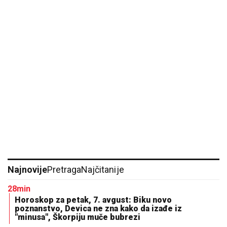
Najnovije
Pretraga
Najčitanije
28min
Horoskop za petak, 7. avgust: Biku novo
poznanstvo, Devica ne zna kako da izađe iz
"minusa", Škorpiju muče bubrezi