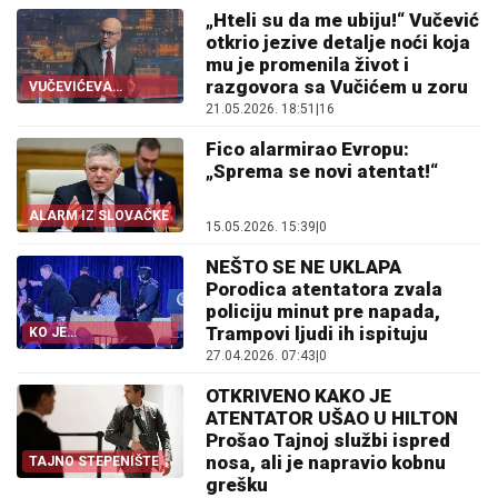
„Hteli su da me ubiju!“ Vučević
otkrio jezive detalje noći koja
mu je promenila život i
razgovora sa Vučićem u zoru
VUČEVIĆEVA
ISPOVEST
21.05.2026. 18:51
|
16
Fico alarmirao Evropu:
„Sprema se novi atentat!“
ALARM IZ SLOVAČKE
15.05.2026. 15:39
|
0
NEŠTO SE NE UKLAPA
Porodica atentatora zvala
policiju minut pre napada,
Trampovi ljudi ih ispituju
KO JE
ORGANIZATOR?
27.04.2026. 07:43
|
0
OTKRIVENO KAKO JE
ATENTATOR UŠAO U HILTON
Prošao Tajnoj službi ispred
nosa, ali je napravio kobnu
TAJNO STEPENIŠTE
grešku