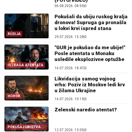
(FOTO/VIDEO)
06.08.2026. 08:59
|
0
Pokušali da ubiju ruskog kralja
dronova! Supruga ga pronašla
u lokvi krvi ispred stana
RUSIJA
29.07.2026. 15:28
|
0
"GUR je pokušao da me ubije!"
Posle atentata u Monaku
usledile eksplozivne optužbe
ISTRAGA ATENTATA
16.07.2026. 18:47
|
0
Likvidacija samog vojnog
vrha: Poziv iz Moskve ledi krv
u žilama Ukrajine
HOROR
16.07.2026. 10:19
|
0
Zelenski naredio atentat?
POKUŠAJ UBISTVA U
12.07.2026. 13:05
|
0
MONAKU