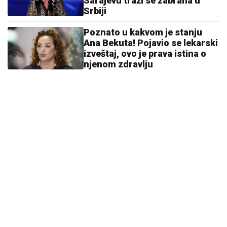
Sarajevu traži se zabrana u
Srbiji
Poznato u kakvom je stanju
Ana Bekuta! Pojavio se lekarski
izveštaj, ovo je prava istina o
njenom zdravlju