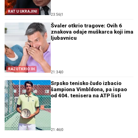
RAT U UKRAJINI
23:56
|
1
Švaler otkrio tragove: Ovih 6
znakova odaje muškarca koji ima
ljubavnicu
RAZOTKRIO IH
21:34
|
0
Srpsko tenisko čudo izbacio
šampiona Vimbldona, pa ispao
od 404. tenisera na ATP listi
21:46
|
0