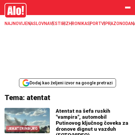
Alo
NAJNOVIJE
NASLOVNA
VESTI
BIZ
HRONIKA
SPORT
VIP
RAZONODA
N
Dodaj kao željeni izvor na google pretrazi
Tema: atentat
Atentat na šefa ruskih
"vampira", automobil
Putinovog ključnog čoveka za
dronove dignut u vazduh
JEKATERINBURG