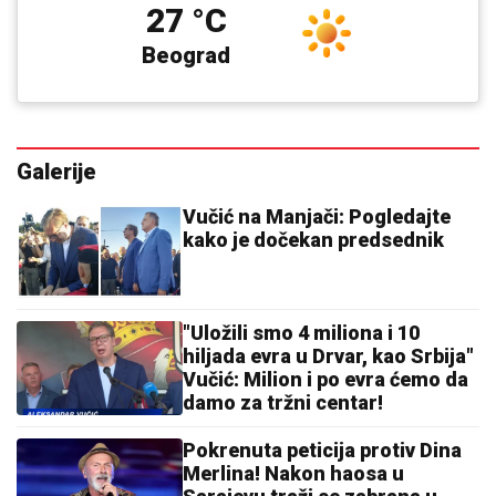
27 °C
Beograd
Galerije
Vučić na Manjači: Pogledajte
kako je dočekan predsednik
"Uložili smo 4 miliona i 10
hiljada evra u Drvar, kao Srbija"
Vučić: Milion i po evra ćemo da
damo za tržni centar!
Pokrenuta peticija protiv Dina
Merlina! Nakon haosa u