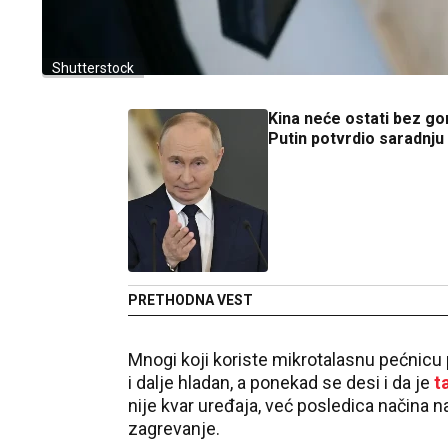
Shutterstock
Kina neće ostati bez gor
Putin potvrdio saradnju
PRETHODNA VEST
Mnogi koji koriste mikrotalasnu pećnicu 
i dalje hladan, a ponekad se desi i da je
t
nije kvar uređaja, već posledica načina 
zagrevanje.