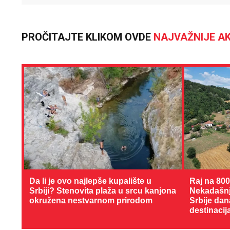
PROČITAJTE KLIKOM OVDE
NAJVAŽNIJE AK
Da li je ovo najlepše kupalište u
Raj na 80
Srbiji? Stenovita plaža u srcu kanjona
Nekadašnji
okružena nestvarnom prirodom
Srbije dan
destinacij