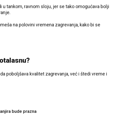
i u tankom, ravnom sloju, jer se tako omogućava bolji
anje.
romeša na polovini vremena zagrevanja, kako bi se
rotalasnu?
a poboljšava kvalitet zagrevanja, već i štedi vreme i
27 °C
Loznica
tanjira bude prazna