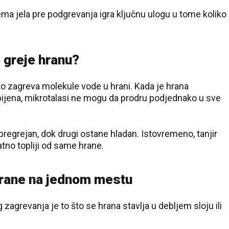
ema jela pre podgrevanja igra ključnu ulogu u tome koliko
 greje hranu?
to zagreva molekule vode u hrani. Kada je hrana
ijena, mikrotalasi ne mogu da prodru podjednako u sve
regrejan, dok drugi ostane hladan. Istovremeno, tanjir
tno topliji od same hrane.
hrane na jednom mestu
agrevanja je to što se hrana stavlja u debljem sloju ili