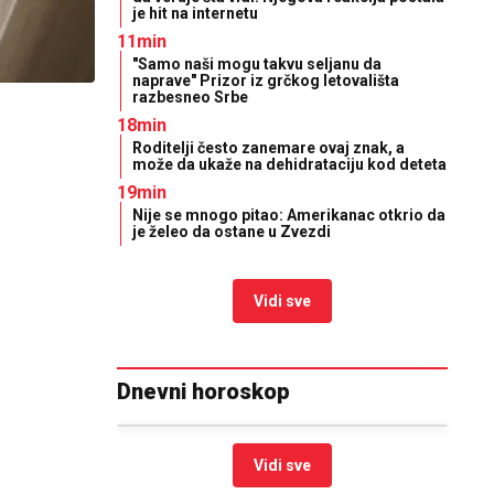
je hit na internetu
11min
"Samo naši mogu takvu seljanu da
naprave" Prizor iz grčkog letovališta
razbesneo Srbe
18min
Roditelji često zanemare ovaj znak, a
može da ukaže na dehidrataciju kod deteta
19min
Nije se mnogo pitao: Amerikanac otkrio da
je želeo da ostane u Zvezdi
Vidi sve
Dnevni horoskop
Vidi sve