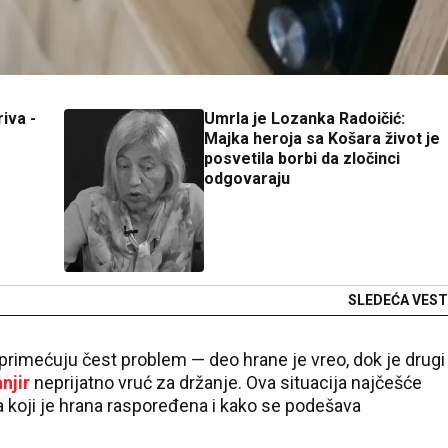
iva -
Umrla je Lozanka Radoičić:
Majka heroja sa Košara život je
posvetila borbi da zločinci
odgovaraju
SLEDEĆA VEST
primećuju čest problem — deo hrane je vreo, dok je drugi
anjir
neprijatno vruć za držanje. Ova situacija najčešće
na koji je hrana raspoređena i kako se podešava