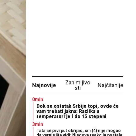
Zanimljivo
Najnovije
Najčitanije
sti
0min
Dok se ostatak Srbije topi, ovde će
vam trebati jakna: Razlika u
temperaturi je i do 15 stepeni
3min
Tata se prvi put obrijao, sin (4) nije mogao
da veruje šta vidi: Njegova reakcija postala