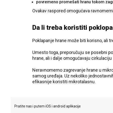
povremeno promešati hranu tokom zag
Ovakav raspored omogućava ravnomernije 
Da li treba koristiti poklop
Poklapanje hrane može biti korisno, ali tr
Umesto toga, preporučuju se posebni pok
hrane, ali i dalje omogućavaju cirkulaciju 
Neravnomerno zagrevanje hrane u mikrot
samog uređaja. Uz nekoliko jednostavnih
efikasnije koristiti mikrotalasnu.
Pratite nas i putem iOS i android aplikacije