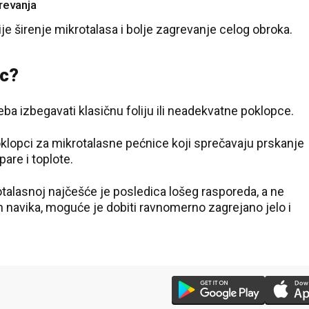
revanja
širenje mikrotalasa i bolje zagrevanje celog obroka.
ac?
eba izbegavati klasičnu foliju ili neadekvatne poklopce.
lopci za mikrotalasne pećnice koji sprečavaju prskanje
pare i toplote.
alasnoj najčešće je posledica lošeg rasporeda, a ne
 navika, moguće je dobiti ravnomerno zagrejano jelo i