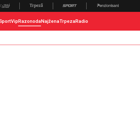
Sport
Vip
Razonoda
Najžena
Trpeza
Radio