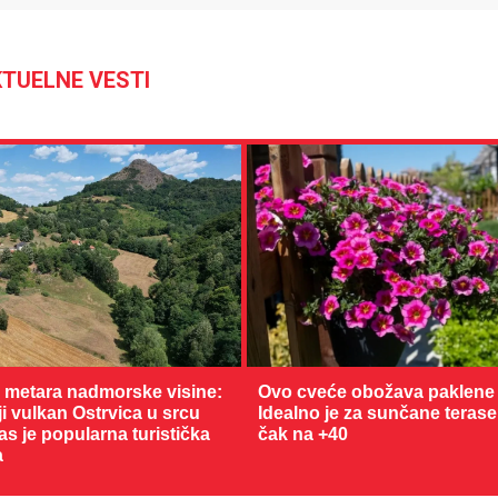
TUELNE VESTI
0 metara nadmorske visine:
Ovo cveće obožava paklene 
 vulkan Ostrvica u srcu
Idealno je za sunčane terase
as je popularna turistička
čak na +40
a