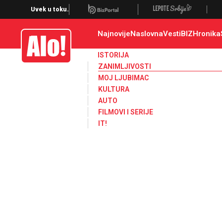
Zanimljivosti
Uvek u toku.
Najnovije
Naslovna
Vesti
BIZ
Hronika
Alo
ISTORIJA
ZANIMLJIVOSTI
MOJ LJUBIMAC
KULTURA
AUTO
FILMOVI I SERIJE
IT!