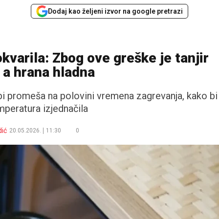
Dodaj kao željeni izvor na google pretrazi
kvarila: Zbog ove greške je tanjir
 a hrana hladna
ebi promeša na polovini vremena zagrevanja, kako bi
mperatura izjednačila
ić
20.05.2026.
11:30
0