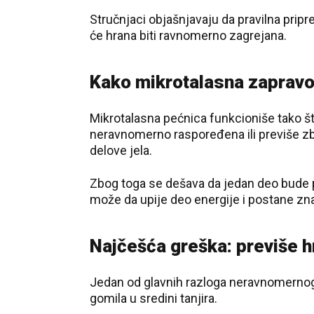
Stručnjaci objašnjavaju da pravilna pripr
će hrana biti ravnomerno zagrejana.
Kako mikrotalasna zapravo
Mikrotalasna pećnica funkcioniše tako š
neravnomerno raspoređena ili previše zb
delove jela.
Zbog toga se dešava da jedan deo bude p
može da upije deo energije i postane zna
Najčešća greška: previše 
Jedan od glavnih razloga neravnomernog z
gomila u sredini tanjira.