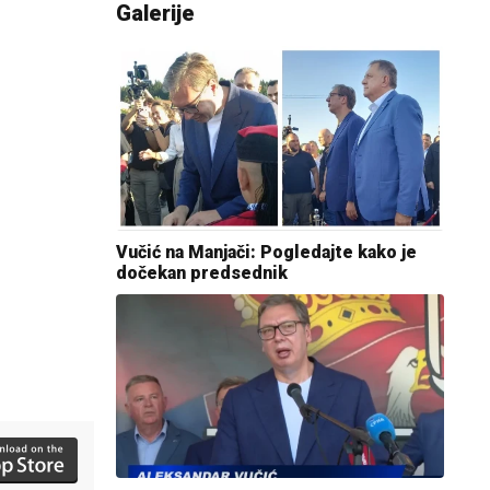
Galerije
Vučić na Manjači: Pogledajte kako je
dočekan predsednik