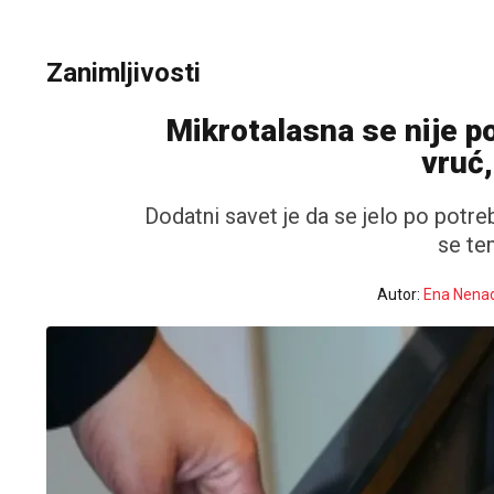
Zanimljivosti
Mikrotalasna se nije po
vruć,
Dodatni savet je da se jelo po potr
se te
Autor:
Ena Nenad