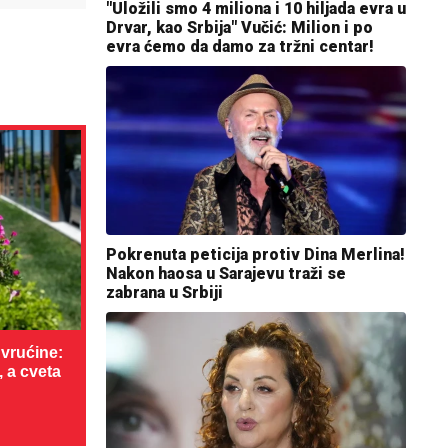
"Uložili smo 4 miliona i 10 hiljada evra u
Drvar, kao Srbija" Vučić: Milion i po
evra ćemo da damo za tržni centar!
Pokrenuta peticija protiv Dina Merlina!
Nakon haosa u Sarajevu traži se
zabrana u Srbiji
vrućine:
, a cveta