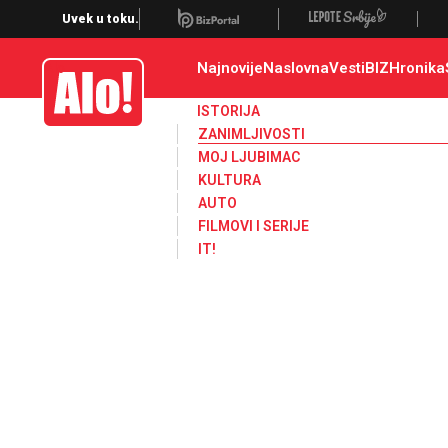
Zanimljivosti
Uvek u toku.
Najnovije
Naslovna
Vesti
BIZ
Hronika
Alo
ISTORIJA
ZANIMLJIVOSTI
MOJ LJUBIMAC
KULTURA
AUTO
FILMOVI I SERIJE
IT!