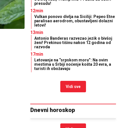
presudu!
12min
Vulkan ponovo divlja na Siciliji: Pepeo Etne
paralisao aerodrom, obustavljeni dolazni
letovi!
13min
Antonio Banderas razvezao jezik o bivšoj
ženi! Prekinuo tišinu nakon 12 godina od
razvoda
17min
Letovanje na “srpskom moru”: Na ovim
mestima u Srbiji noćenje košta 20 evra, a
turisti ih obožavaju
Vidi sve
Dnevni horoskop