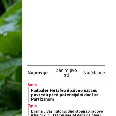
Zanimljivo
Najnovije
Najčitanije
sti
6min
Fudbaler Hetafea doživeo užasnu
povredu pred potencijalni duel sa
Partizanom
7min
Drama u Vašingtonu: Sud stopirao radove
u Beloj kući, Tramp ima 14 dana da obori