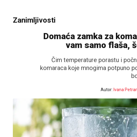
Zanimljivosti
Domaća zamka za komarc
vam samo flaša, še
Čim temperature porastu i počn
komaraca koje mnogima potpuno pokv
bo
Autor:
Ivana Petra