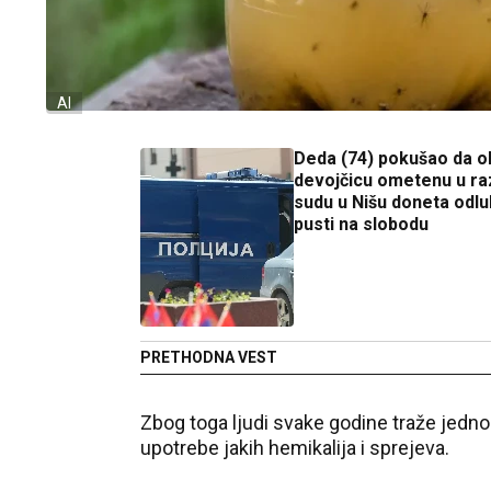
AI
Deda (74) pokušao da ob
devojčicu ometenu u ra
sudu u Nišu doneta odlu
pusti na slobodu
PRETHODNA VEST
Zbog toga ljudi svake godine traže jedn
upotrebe jakih hemikalija i sprejeva.