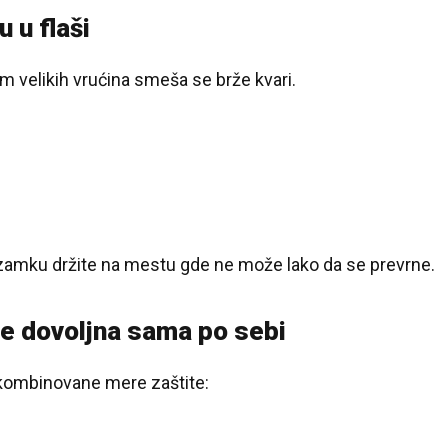
 u flaši
om velikih vrućina smeša se brže kvari.
 zamku držite na mestu gde ne može lako da se prevrne.
je dovoljna sama po sebi
 kombinovane mere zaštite: