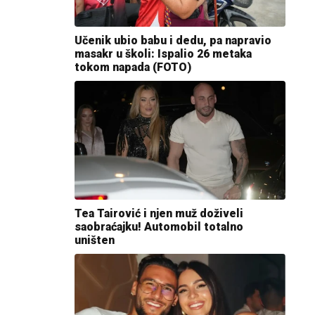
Učenik ubio babu i dedu, pa napravio
masakr u školi: Ispalio 26 metaka
tokom napada (FOTO)
Tea Tairović i njen muž doživeli
saobraćajku! Automobil totalno
uništen