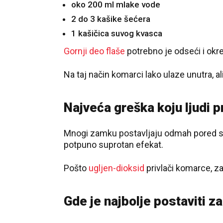
oko 200 ml mlake vode
2 do 3 kašike šećera
1 kašičica suvog kvasca
Gornji deo flaše
potrebno je odseći i okre
Na taj način komarci lako ulaze unutra, a
Najveća greška koju ljudi p
Mnogi zamku postavljaju odmah pored stol
potpuno suprotan efekat.
Pošto
ugljen-dioksid
privlači komarce, z
Gde je najbolje postaviti 