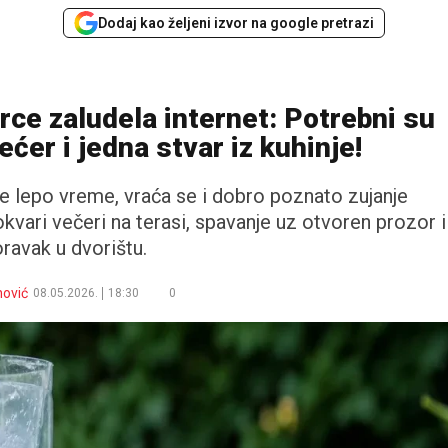
Dodaj kao željeni izvor na google pretrazi
e zaludela internet: Potrebni su
ćer i jedna stvar iz kuhinje!
e lepo vreme, vraća se i dobro poznato zujanje
ari večeri na terasi, spavanje uz otvoren prozor i
ravak u dvorištu.
nović
08.05.2026.
18:30
0