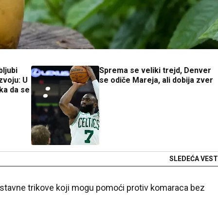
ljubi
Sprema se veliki trejd, Denver
zvoju: U
se odiče Mareja, ali dobija zver
ka da se
SLEDEĆA VEST
ostavne trikove koji mogu pomoći protiv komaraca bez