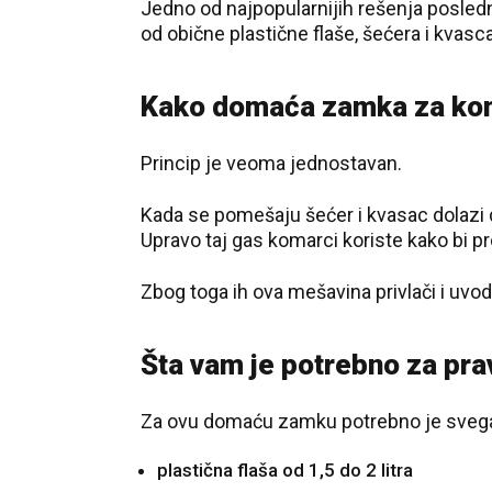
Jedno od najpopularnijih rešenja posle
od obične plastične flaše, šećera i kvasca
Kako domaća zamka za kom
Princip je veoma jednostavan.
Kada se pomešaju šećer i kvasac dolazi 
Upravo taj gas komarci koriste kako bi pr
Zbog toga ih ova mešavina privlači i uvo
Šta vam je potrebno za pra
Za ovu domaću zamku potrebno je svega 
plastična flaša od 1,5 do 2 litra