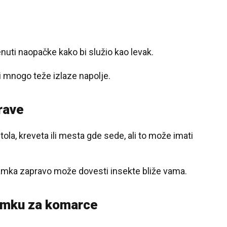
nuti naopačke kako bi služio kao levak.
li mnogo teže izlaze napolje.
rave
a, kreveta ili mesta gde sede, ali to može imati
amka zapravo može dovesti insekte bliže vama.
27 °C
Loznica
zamku za komarce