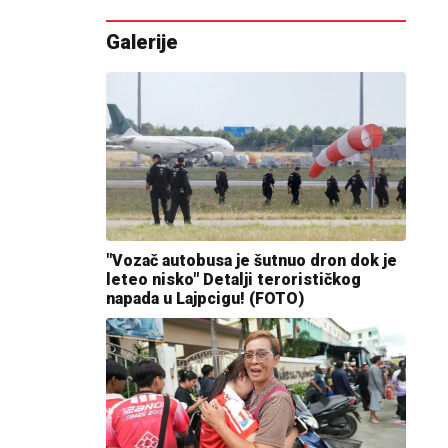
Galerije
"Vozač autobusa je šutnuo dron dok je
leteo nisko" Detalji terorističkog
napada u Lajpcigu! (FOTO)