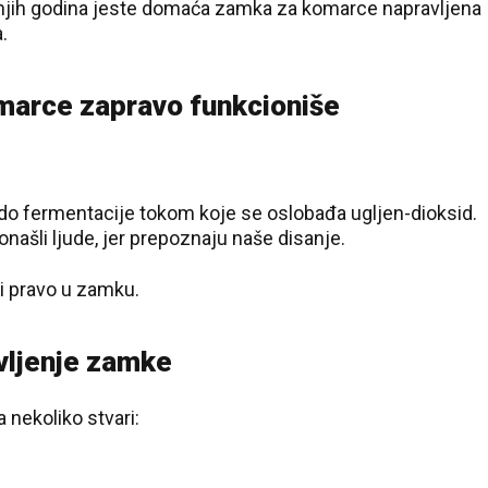
dnjih godina jeste domaća zamka za komarce napravljena
.
arce zapravo funkcioniše
do fermentacije tokom koje se oslobađa ugljen-dioksid.
onašli ljude, jer prepoznaju naše disanje.
di pravo u zamku.
vljenje zamke
nekoliko stvari: