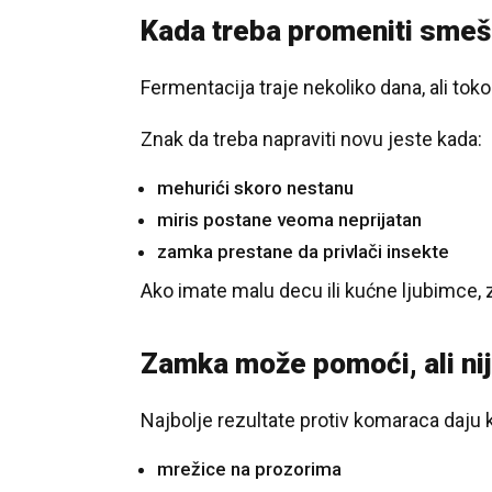
Kada treba promeniti smešu
Fermentacija traje nekoliko dana, ali tok
Znak da treba napraviti novu jeste kada:
mehurići skoro nestanu
miris postane veoma neprijatan
zamka prestane da privlači insekte
Ako imate malu decu ili kućne ljubimce,
Zamka može pomoći, ali ni
Najbolje rezultate protiv komaraca daju
mrežice na prozorima