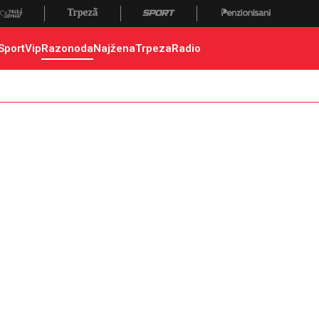
Sport
Vip
Razonoda
Najžena
Trpeza
Radio