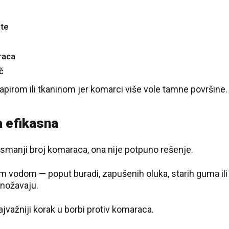
ite
raca
č
papirom ili tkaninom jer komarci više vole tamne površine.
a efikasna
anji broj komaraca, ona nije potpuno rešenje.
m vodom — poput buradi, zapušenih oluka, starih guma ili
množavaju.
jvažniji korak u borbi protiv komaraca.