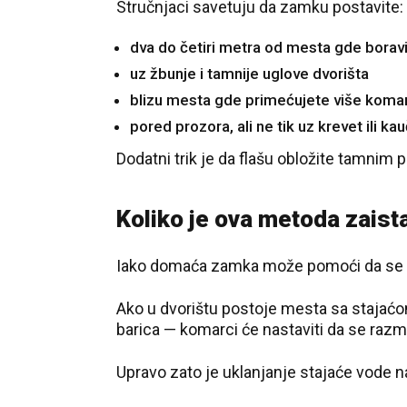
Stručnjaci savetuju da zamku postavite:
dva do četiri metra od mesta gde borav
uz žbunje i tamnije uglove dvorišta
blizu mesta gde primećujete više koma
pored prozora, ali ne tik uz krevet ili kau
Dodatni trik je da flašu obložite tamnim 
Koliko je ova metoda zaist
Iako domaća zamka može pomoći da se sm
Ako u dvorištu postoje mesta sa stajaćo
barica — komarci će nastaviti da se raz
Upravo zato je uklanjanje stajaće vode na