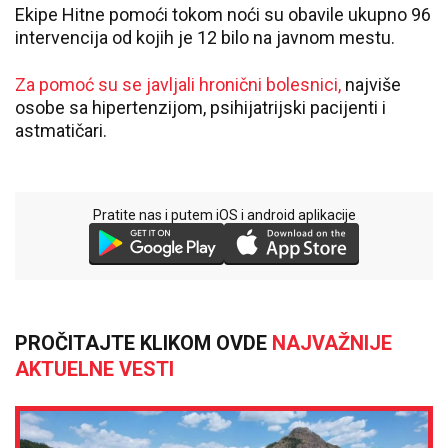
Ekipe Hitne pomoći tokom noći su obavile ukupno 96
intervencija od kojih je 12 bilo na javnom mestu.
Za pomoć su se javljali hronični bolesnici,
najviše
osobe sa hipertenzijom, psihijatrijski pacijenti i
astmatičari.
Pratite nas i putem iOS i android aplikacije
PROČITAJTE KLIKOM OVDE
NAJVAŽNIJE
AKTUELNE VESTI