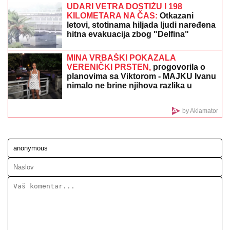
"ZLO ĆE SE PRETVARATI DA JE DOBRO"
Dea
Đurđević iznenadila objavom, voditeljka podelila
savet: "Kad god vidiš zlo, veruj da je zlo"
POČELA SEDNICA ŠTABA ZA
VANREDNE SITUACIJE:
Prisustvuje
premijer Macut
TAMARA ĐURIĆ DAJE 560.000 EVRA
KAO JEMSTVO ZA BIVŠEG MUŽA
Želi
da se brani sa slobode: "Verujem da bi
i on to uradio za mene", ovo su svi
detalji