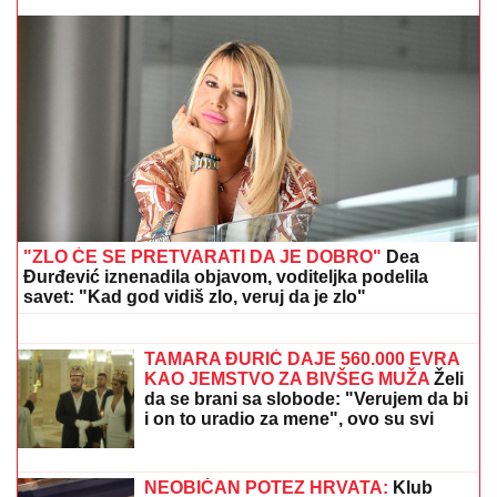
TEŠKA NESREĆA KOD RUME
Auto udario u bicikl,
stradao muškarac
VOZILO SLETELO SA PUTA KOD
VLASOTINCA: U
saobraćajnoj
nezgodi povređene tri osobe
OGLASILA SE TANJA SAVIĆ NAKON
ŠTO JE BRŽE-BOLJE PREKINULA
KONCERT
"Meni to mnogo znači", čim
je shvatila da situacija IZMIČE
KONTROLI morala da reaguje