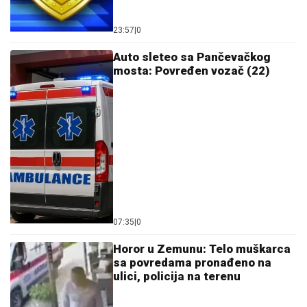
ČEKA DETE SA LJUBAVNICOM
Ana Radulović bez
dlake na jeziku o pevaču koji je ostavio ženu i decu:
"Ježim se od toga"
UDARI VETRA DOSTIŽU I 198
KILOMETARA NA ČAS:
Otkazani
letovi, stotinama hiljada ljudi naređena
hitna evakuacija zbog "Delfina"
(VIDEO)
MINA VRBAŠKI POKAZALA
VERENIČKI PRSTEN,
progovorila o
planovima sa Viktorom - MAJKU Ivanu
nimalo ne brine njihova razlika u
godinama! (VIDEO)
by Aklamator