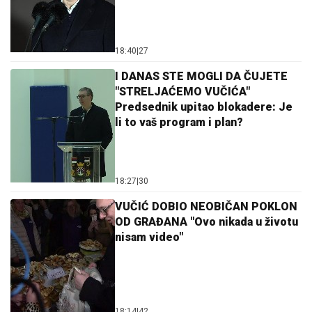
18:40
|
27
I DANAS STE MOGLI DA ČUJETE
"STRELJAĆEMO VUČIĆA"
Predsednik upitao blokadere: Je
li to vaš program i plan?
18:27
|
30
VUČIĆ DOBIO NEOBIČAN POKLON
OD GRAĐANA "Ovo nikada u životu
nisam video"
18:14
|
42