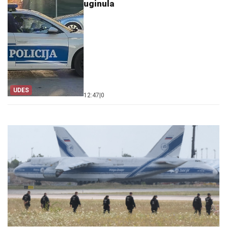
uginula
UDES
12:47
|
0