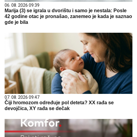
06. 08. 2026 09:39
Marija (3) se igrala u dvorištu i samo je nestala: Posle
42 godine otac je pronašao, zanemeo je kada je saznao
gde je bila
07. 08. 2026 09:47
Čiji hromozom određuje pol deteta? XX rađa se
devojčica, XY rađa se dečak