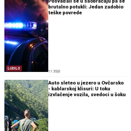
Posvađali se u saobraćaju pa se
brutalno potukli: Jedan zadobio
teške povrede
LUDILO
11:35
|
0
Auto sleteo u jezero u Ovčarsko
- kablarskoj klisuri: U toku
izvlačenje vozila, svedoci u šoku