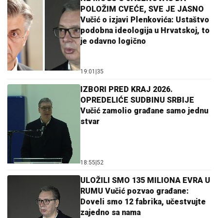
POLOŽIM CVEĆE, SVE JE JASNO
Vučić o izjavi Plenkovića: Ustaštvo
podobna ideologija u Hrvatskoj, to
je odavno logično
19:01
|
35
IZBORI PRED KRAJ 2026.
OPREDELIĆE SUDBINU SRBIJE
Vučić zamolio građane samo jednu
stvar
18:55
|
52
ULOŽILI SMO 135 MILIONA EVRA U
RUMU Vučić pozvao građane:
Doveli smo 12 fabrika, učestvujte
zajedno sa nama