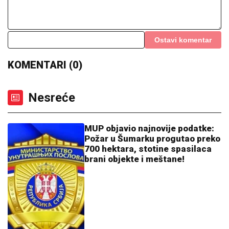
"DRAGANE, USKLADI AMBICIJE SA SVOJOM
KONDICIJOM I MUNICIJOM"
Jovana Jeremić prozvala
bivšeg i njegovu verenicu, a on poručuje šta mu je
JEDINO VAŽNO: "U tome je istina"
NEOBIČAN POTEZ HRVATA:
Klub
promenio ime, zvaće se po evroligašu
Prvo oglašavanje Tee Tairović nakon
SAOBRAĆAJKE u Crnoj Gori: AUTO
UNIŠTEN, a evo u kakvom je stanju
pevačica (FOTO)