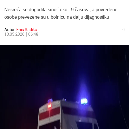
Nesreća se dogodila sinoć oko 19 časova, a povređene
osobe prevezene su u bolnicu na dalju dijagnostiku
Autor:
Enis Sadiku
0
13.05.2026.
06:48