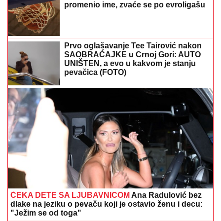
Horor na plaži u Crnoj Gori: Mladić iz Srbije ulovio
smrtonosnu neman koja seje strah po Jadranu
(VIDEO)
Legenda smiruje strasti: Partizan jeste
ubedljivo pobedio Tobol, ali...
"TI
LjUDI SU LUDI" Tramp udario na
vozače ovih automobila: Znate onu
bolest?