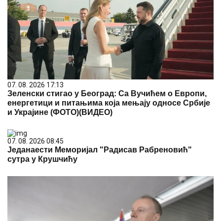
07. 08. 2026 17:13
Зеленски стигао у Београд: Са Вучићем о Европи,
енергетици и питањима која мењају односе Србије
и Украјине (ФОТО)(ВИДЕО)
07. 08. 2026 08:45
Једанаести Меморијал "Радисав Рабреновић"
сутра у Крушчићу