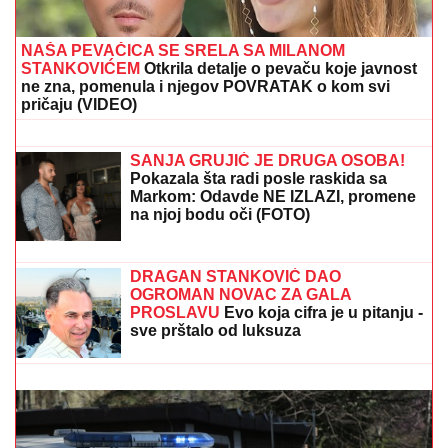
NAŠA PEVAČICA SE SRELA SA MILANOM
STANKOVIĆEM
Otkrila detalje o pevaču koje javnost
ne zna, pomenula i njegov POVRATAK o kom svi
pričaju (VIDEO)
UMRO ČUVENI SLOBODAN BOBA
SPASOJEVIĆ
Obeležio karijere
narodnih pevača, bez njega srpska
kafana ne bi bila ista
SANJA GRUJIĆ JE DRUGA OSOBA!
Pokazala šta radi posle raskida sa
Markom: Odavde NE IZLAZI, promene
na njoj bodu oči (FOTO)