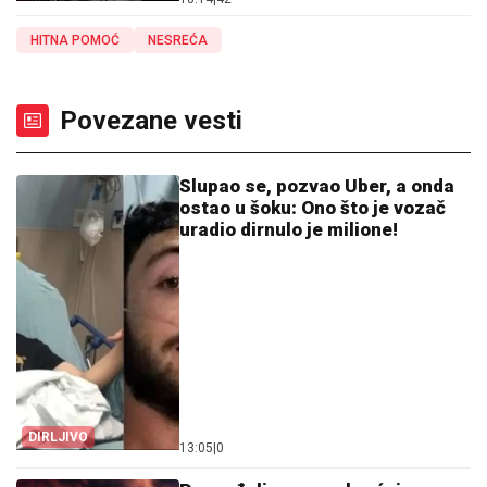
HITNA POMOĆ
NESREĆA
Povezane vesti
Slupao se, pozvao Uber, a onda
ostao u šoku: Ono što je vozač
uradio dirnulo je milione!
DIRLJIVO
13:05
|
0