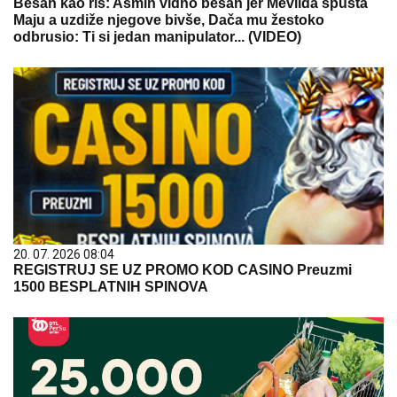
Besan kao ris: Asmin vidno besan jer Mevlida spušta
Maju a uzdiže njegove bivše, Dača mu žestoko
odbrusio: Ti si jedan manipulator... (VIDEO)
20. 07. 2026 08:04
REGISTRUJ SE UZ PROMO KOD CASINO Preuzmi
1500 BESPLATNIH SPINOVA