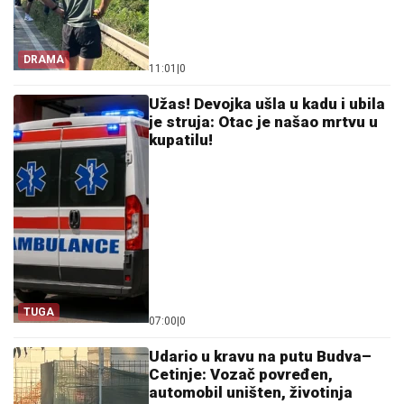
DRAMA
11:01
|
0
Užas! Devojka ušla u kadu i ubila
je struja: Otac je našao mrtvu u
kupatilu!
TUGA
07:00
|
0
Udario u kravu na putu Budva–
Cetinje: Vozač povređen,
automobil uništen, životinja