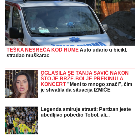
AMERIKANCI ZAPOČELI EVAKUACIJU:
Doneta hitna
odluka
DRAGAN STANKOVIĆ DAO
OGROMAN NOVAC ZA GALA
PROSLAVU
Evo koja cifra je u pitanju -
sve prštalo od luksuza
"MOŽDA JE ON SERIJSKI UBICA"
Žarko Popović za Blic TV o misteriji
ubistva lepe Ruskinje u Beogradu:
"Treba proveriti da nije još negde u
Srbiji napravio neko ZLO"