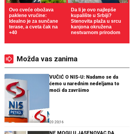
Ovo cveće obožava
Da li je ovo najlepše
paklene vrućine:
kupalište u Srbiji?
Idealno je za sunčane
Stenovita plaža u srcu
terase, a cveta čak na
kanjona okružena
+40
nestvarnom prirodom
Možda vas zanima
VUČIĆ O NIS-U: Nadamo se da
ćemo u narednim nedeljama to
moći da završimo
20:20
|
16
NE MOGU U JASENOVAC DA