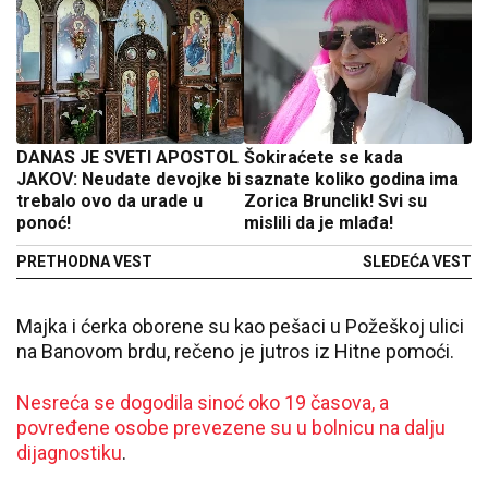
DANAS JE SVETI APOSTOL
Šokiraćete se kada
JAKOV: Neudate devojke bi
saznate koliko godina ima
trebalo ovo da urade u
Zorica Brunclik! Svi su
ponoć!
mislili da je mlađa!
PRETHODNA VEST
SLEDEĆA VEST
Majka i ćerka oborene su kao pešaci u Požeškoj ulici
na Banovom brdu, rečeno je jutros iz Hitne pomoći.
Nesreća se dogodila sinoć oko 19 časova, a
povređene osobe prevezene su u bolnicu na dalju
dijagnostiku
.