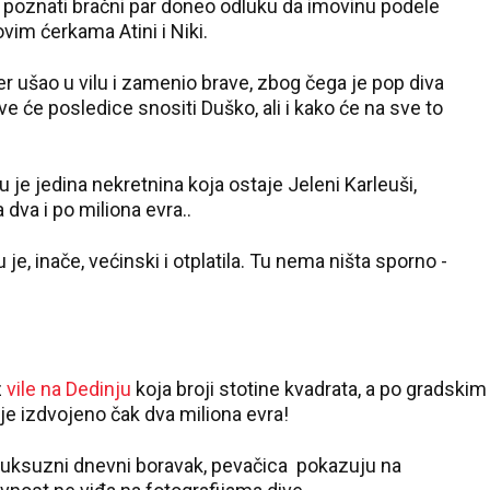
e poznati bračni par doneo odluku da imovinu podele
vim ćerkama Atini i Niki.
 ušao u vilu i zamenio brave, zbog čega je pop diva
ve će posledice snositi Duško, ali i kako će na sve to
ju je jedina nekretnina koja ostaje Jeleni Karleuši,
dva i po miliona evra..
 je, inače, većinski i otplatila. Tu nema ništa sporno -
z
vile na Dedinju
koja broji stotine kvadrata, a po gradskim
je izdvojeno čak dva miliona evra!
 i luksuzni dnevni boravak, pevačica pokazuju na