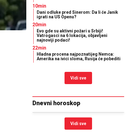
10min
Dani odluke pred Sinerom: Da li će Janik
igrati na US Openu?
20min
Evo gde su aktivni požari u Srbiji!
Vatrogasci na 6 lokacija, objavljeni
najnoviji podaci!
22min
Hladna procena najpoznatijeg Nemca:
Amerika na ivici sloma, Rusija će pobediti
Vidi sve
Dnevni horoskop
Vidi sve