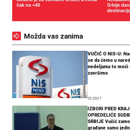
čak na +40
Srbije dan
destinacij
Možda vas zanima
VUČIĆ O NIS-U: N
se da ćemo u nare
nedeljama to moći 
završimo
20:20
|
17
IZBORI PRED KRAJ
OPREDELIĆE SUDB
SRBIJE Vučić zamo
građane samo jedn