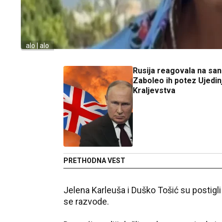
alo | alo
Rusija reagovala na san
Zaboleo ih potez Ujedi
Kraljevstva
PRETHODNA VEST
Jelena Karleuša i Duško Tošić su postig
se razvode.