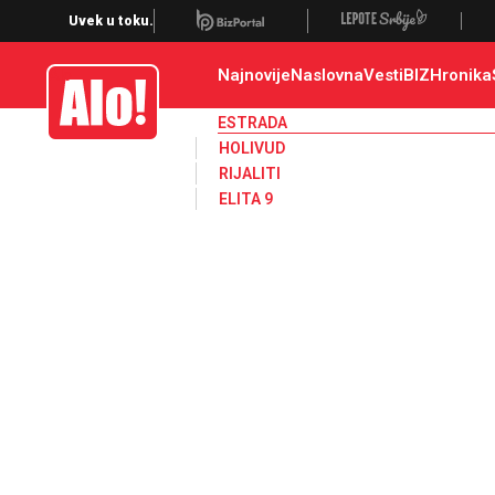
Estrada, poznati, VIP
Uvek u toku.
Najnovije
Naslovna
Vesti
BIZ
Hronika
Alo
ESTRADA
HOLIVUD
RIJALITI
ELITA 9