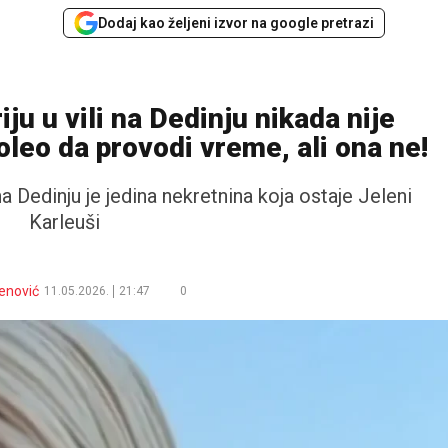
Dodaj kao željeni izvor na google pretrazi
ju u vili na Dedinju nikada nije
oleo da provodi vreme, ali ona ne!
 na Dedinju je jedina nekretnina koja ostaje Jeleni
Karleuši
enović
11.05.2026.
21:47
0