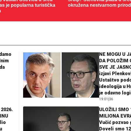
as je popularna turistička
okružena nestvarnom priro
a
adamo
NE MOGU U 
dnim
DA POLOŽIM 
da
SVE JE JASNO
izjavi Plenkov
Ustaštvo pod
ideologija u H
je odavno log
19:01
|
36
 2026.
ULOŽILI SMO 
INU
MILIONA EVR
lio
Vučić pozvao 
u
Doveli smo 12