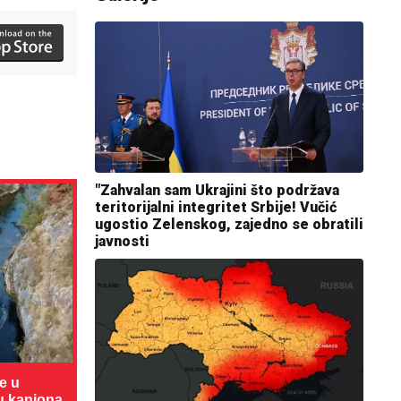
"Zahvalan sam Ukrajini što podržava
teritorijalni integritet Srbije! Vučić
ugostio Zelenskog, zajedno se obratili
javnosti
te u
cu kanjona