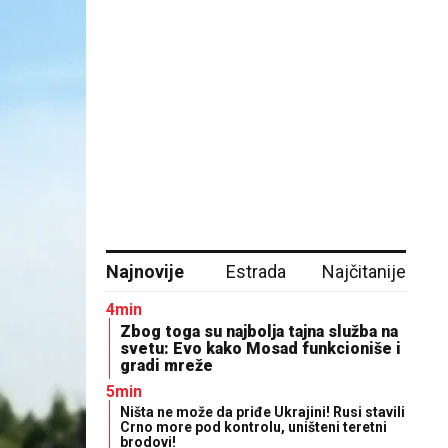
Najnovije
Estrada
Najčitanije
4min
Zbog toga su najbolja tajna služba na
svetu: Evo kako Mosad funkcioniše i
gradi mreže
5min
Ništa ne može da priđe Ukrajini! Rusi stavili
Crno more pod kontrolu, uništeni teretni
brodovi!