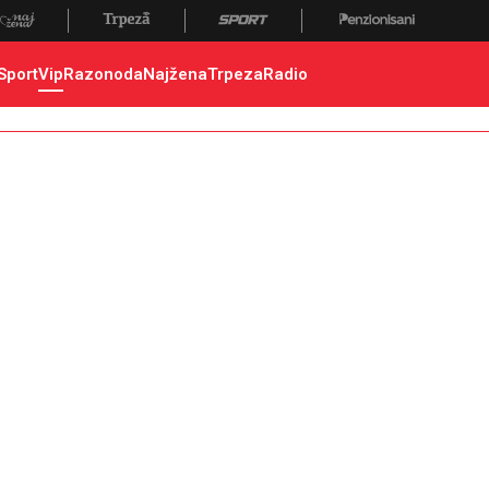
Sport
Vip
Razonoda
Najžena
Trpeza
Radio