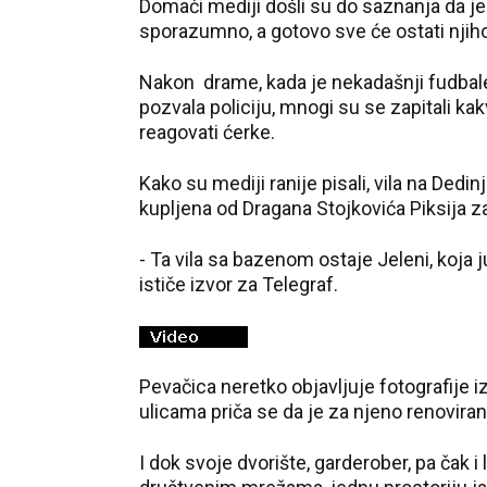
Domaći mediji došli su do saznanja da j
sporazumno, a gotovo sve će ostati njiho
Nakon drame, kada je nekadašnji fudbaler
pozvala policiju, mnogi su se zapitali kak
reagovati ćerke.
Kako su mediji ranije pisali, vila na Dedin
kupljena od Dragana Stojkovića Piksija za 
- Ta vila sa bazenom ostaje Jeleni, koja ju
ističe izvor za Telegraf.
Pevačica neretko objavljuje fotografije i
ulicama priča se da je za njeno renoviran
I dok svoje dvorište, garderober, pa čak