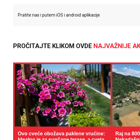
Pratite nas i putem iOS i android aplikacije
PROČITAJTE KLIKOM OVDE
NAJVAŽNIJE AK
Ovo cveće obožava paklene vrućine:
Raj na 80
Idealno je za sunčane terase, a cveta
Nekadašnji