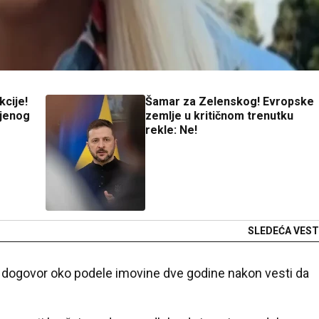
kcije!
Šamar za Zelenskog! Evropske
njenog
zemlje u kritičnom trenutku
rekle: Ne!
SLEDEĆA VEST
li dogovor oko podele imovine dve godine nakon vesti da