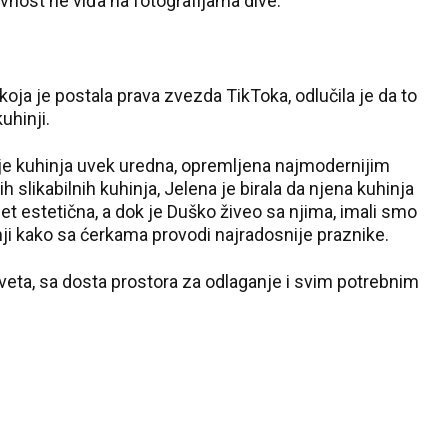
vnost ne viđa na fotografijama dive.
koja je postala prava zvezda TikToka, odlučila je da to
kuhinji.
 je kuhinja uvek uredna, opremljena najmodernijim
 slikabilnih kuhinja, Jelena je birala da njena kuhinja
et estetična, a dok je Duško živeo sa njima, imali smo
inji kako sa ćerkama provodi najradosnije praznike.
veta, sa dosta prostora za odlaganje i svim potrebnim
30 °C
Loznica