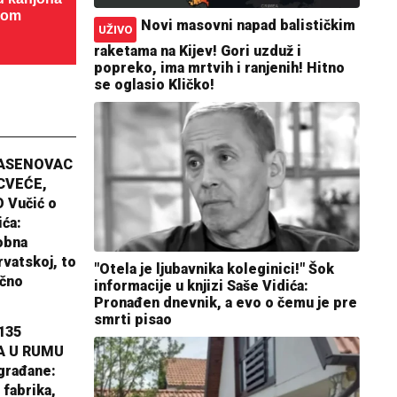
dom
Novi masovni napad balističkim
UŽIVO
raketama na Kijev! Gori uzduž i
popreko, ima mrtvih i ranjenih! Hitno
se oglasio Kličko!
JASENOVAC
CVEĆE,
 Vučić o
ića:
obna
rvatskoj, to
"Otela je ljubavnika koleginici!" Šok
ično
informacije u knjizi Saše Vidića:
Pronađen dnevnik, a evo o čemu je pre
smrti pisao
135
A U RUMU
građane:
 fabrika,