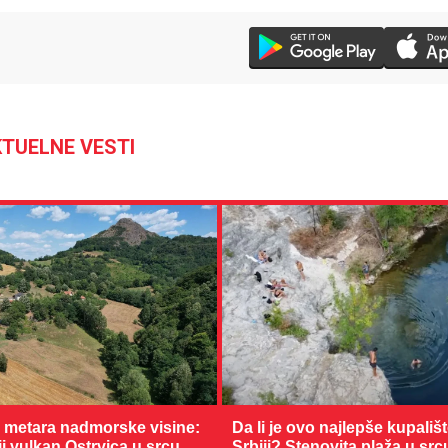
TUELNE VESTI
0 metara nadmorske visine:
Da li je ovo najlepše kupališ
 vulkan Ostrvica u srcu
Srbiji? Stenovita plaža u sr