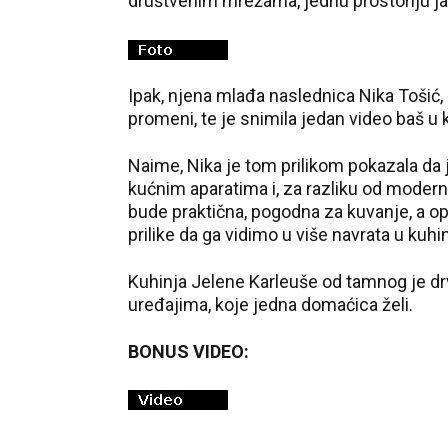
društvenim mrežama, jednu prostoriju ja
Ipak, njena mlađa naslednica Nika Tošić, 
promeni, te je snimila jedan video baš u 
Naime, Nika je tom prilikom pokazala da
kućnim aparatima i, za razliku od modernih
bude praktična, pogodna za kuvanje, a op
prilike da ga vidimo u više navrata u kuh
Kuhinja Jelene Karleuše od tamnog je dr
uređajima, koje jedna domaćica želi.
BONUS VIDEO: