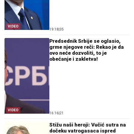
VIDEO
19:18
|
35
Predsednik Srbije se oglasio,
grme njegove reči: Rekao je da
ovo neće dozvoliti, to je
obećanje i zakletva!
VIDEO
16:16
|
21
Stižu naši heroji: Vučić sutra na
dočeku vatrogasaca ispred