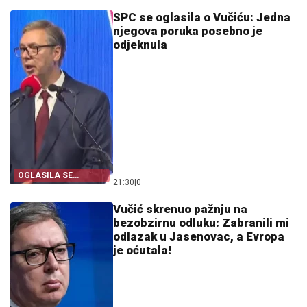
SPC se oglasila o Vučiću: Jedna
njegova poruka posebno je
odjeknula
OGLASILA SE
21:30
|
0
EPARHIJA
Vučić skrenuo pažnju na
bezobzirnu odluku: Zabranili mi
odlazak u Jasenovac, a Evropa
je oćutala!