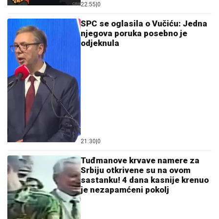
Pala odluka od 140 miliona! Real sprema transfer
veka, Arteta doveo pojačanje snova, Ovusu napustio
"Marakanu"
KOLIMA POKOSIO DETE (5), PA
POBEGAO
Teška nesreća u Baru
"Bio je kao presečen napola, telo ste
mogli da savijete i namestite kako
hoćete" Ispovest majke muzičara
Dejana Mitrovića ledi krv u žilama
by Aklamator