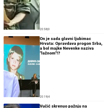
Ostavi komentar
KOMENTARI (3)
Politika
Francuska menja stav o ratu u