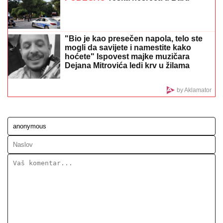
VANJA ŽIVIĆ ĆE POBESNETI!
Milena Kačavenda i
Žana Omnia zajedno na odmoru - skinule se na pesku
u kupaće, evo kako izgledaju (FOTO)
DMITRIJEV OBJASNIO:
Evo zašto
migranti iz Maroka prodiru dublje u EU
"AKO TO POMENEŠ OPET, NIKAD U
KUĆU NEĆEŠ DA MI UĐEŠ!"
Saša
Popović se jednom žestoko izdrao na
kuma Ćiru, razlog će vas ostaviti u
šoku: "Bilo me je sramota"