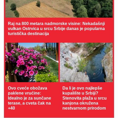
Raj na 800 metara nadmorske visine: Nekadašnji
vulkan Ostrvica u srcu Srbije danas je popularna
turistička destinacija
Ovo cveće obožava
Da li je ovo najlepše
paklene vrućine:
kupalište u Srbiji?
Idealno je za sunčane
Stenovita plaža u srcu
terase, a cveta čak na
kanjona okružena
+40
nestvarnom prirodom