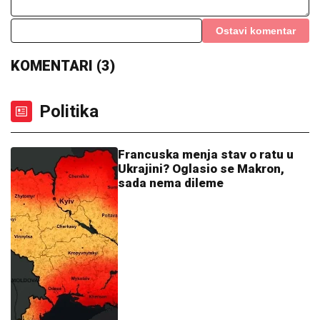
(FOTO) SPAKOVALI KOFERE I OTIŠLI NA
EGZOTIČNU DESTINACIJU
Ovako Anđela i Gastoz
uživaju nakon pomirenja, ona puni baterije pred "Elitu
10"
Otkriven je pravi razlog sukoba Stanije
Dobrojević i Takija: "Rekla je da će mi
platiti!"
"NIKO ME NIJE ZVAO DA NASTUPAM
U CRNOJ GORI"
Rada Manojlović
progovorila o krizi na estradi i
nastupima: "Bolje biti prvi u selu nego
poslednji u gradu"