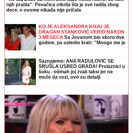
njih pratila": Pevačica otkrila šta je sve radila zbog
dece, o ovome nikada nije pričala
(FOTO) ALEKSA BALAŠEVIĆ
PODELIO PRIZOR IZ PORODIČNE
KUĆE U NOVOM SADU
Ćerka Vera u
kostimu sirene, oduševila sve:
"Salajka ima more"
KO JE ALEKSANDRA KOJU JE
DRAGAN STANKOVIĆ VERIO NAKON
3 MESECA
Sa Jovanom bio skoro dve
godine, pa usledio krah: "Mnogo me je
koštala ta veza"