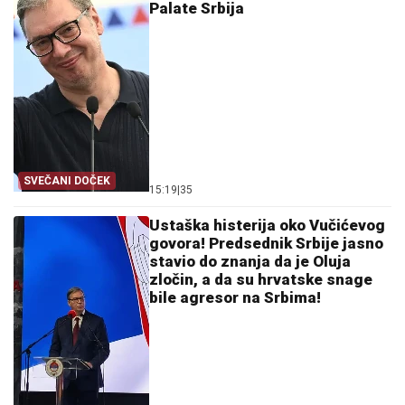
Palate Srbija
SVEČANI DOČEK
15:19
|
35
Ustaška histerija oko Vučićevog
govora! Predsednik Srbije jasno
stavio do znanja da je Oluja
zločin, a da su hrvatske snage
bile agresor na Srbima!