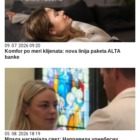
09. 07. 2026 09:20
Komfor po meri klijenata: nova linija paketa ALTA
banke
05. 08. 2026 18:19
Млада насмејала свет: Направила урнебесну