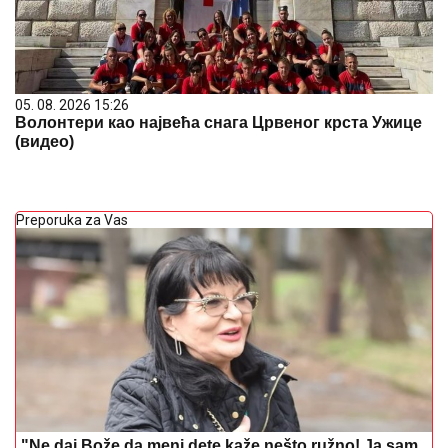
05. 08. 2026 15:26
Волонтери као највећа снага Црвеног крста Ужице
(видео)
Preporuka za Vas
"Ne daj Bože da meni dete kaže nešto ružno! Ja sam