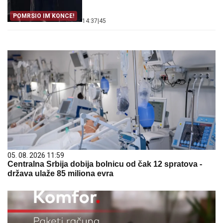
POMRSIO IM KONCE!
14:37
|
45
05. 08. 2026 11:59
Centralna Srbija dobija bolnicu od čak 12 spratova -
država ulaže 85 miliona evra