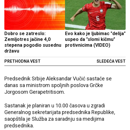
Dobro se zatreslo:
Evo kako je ljubimac "delija"
Zemljotres jačine 4,0
uspeo da "slomi kičmu"
stepena pogodio susednu
protivnicima (VIDEO)
državu
PRETHODNA VEST
SLEDEĆA VEST
Predsednik Srbije Aleksandar Vučić sastaće se
danas sa ministrom spoljnih poslova Grčke
Jorgosom Gerapetritisom.
Sastanak je planiran u 10.00 časova u zgradi
Generalnog sekretarijata predsednika Republike,
saopštila je Služba za saradnju sa medijima
predsednika.