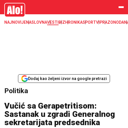
Alo
NAJNOVIJE
NASLOVNA
VESTI
BIZ
HRONIKA
SPORT
VIP
RAZONODA
N
Dodaj kao željeni izvor na google pretrazi
Politika
Vučić sa Gerapetritisom:
Sastanak u zgradi Generalnog
sekretarijata predsednika