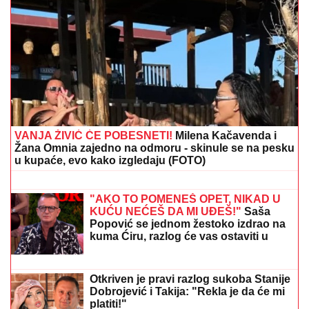
Suzana Jovanović prvi put priznala da je njena
koleginica POKUŠALA DA JOJ UNIŠTI BRAK sa
Sašom: "Reagovala je policija, to je bila
podmetačina"
UHAPŠEN MENADŽER BENZINSKE
PUMPE U BEOGRADU!
Rasvetljena
ogromna pljačka, zgrnuo MILIONE, na
meti mu bila i menjačnica
"STEFANI MI BRANI DA VIDIM DETE"
Haos na crnogorskom primorju! Terza
i Munjez oči u oči, on progovorio o
tužbama: "Pretila mi je, pokazao sam
joj dokaze" (VIDEO)