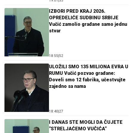
19:01
|
35
IZBORI PRED KRAJ 2026.
OPREDELIĆE SUDBINU SRBIJE
Vučić zamolio građane samo jednu
stvar
18:55
|
52
ULOŽILI SMO 135 MILIONA EVRA U
RUMU Vučić pozvao građane:
Doveli smo 12 fabrika, učestvujte
zajedno sa nama
18:40
|
27
I DANAS STE MOGLI DA ČUJETE
"STRELJAĆEMO VUČIĆA"