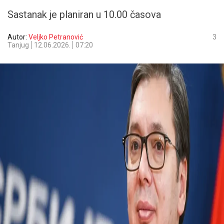
Sastanak je planiran u 10.00 časova
Autor:
Veljko Petranović
3
Tanjug
12.06.2026.
07:20