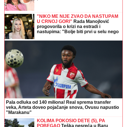
STIGLA PRINOVA U DOM MILICE TODOROVIĆ
Pevačica puca od sreće, usred koncerta saopštila
vesti
"BUCKO"
Milan Kalinić pokazao na
letovanju U KAKVOJ JE SAD FORMI,
komentar Anđelke Prpić iznenadio
sve! Ne vraća mu se u Srbiju: "Imaš li
ti kuću?" (FOTO)
(FOTO) BALONI, CVEĆE I PRELEPA
DEKORACIJA
Dea Đurđević
preuredila stan za dolazak naslednice,
sve u znaku male Iris: "Dobrodošla,
ljubavi"