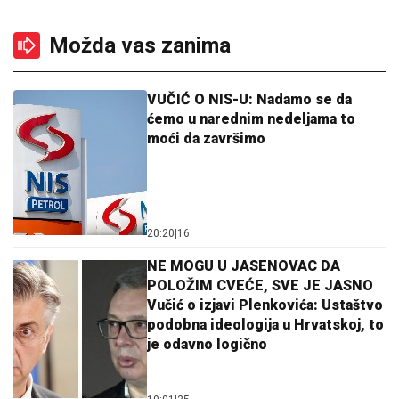
Možda vas zanima
VUČIĆ O NIS-U: Nadamo se da
ćemo u narednim nedeljama to
moći da završimo
20:20
|
16
NE MOGU U JASENOVAC DA
POLOŽIM CVEĆE, SVE JE JASNO
Vučić o izjavi Plenkovića: Ustaštvo
podobna ideologija u Hrvatskoj, to
je odavno logično