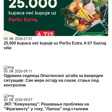
03. 08. 2026 07:31
25.000 kupaca već kupuje uz PerSu Extra. A ti? Saznaj
više
05. 08. 2026 09:11
Одржана седница Општинског штаба за ванредне
ситуације: Све мере остају на снази, стање под
контролом
05. 08. 2026 09:07
ЈКП "Комуналац": Решавање проблема на
"Фрагменту" у току, "Лапош" под сталним