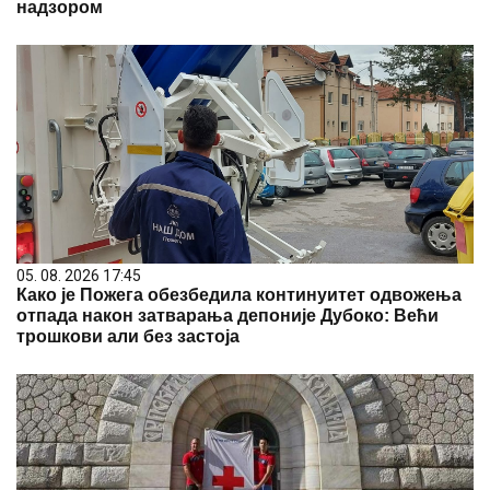
надзором
05. 08. 2026 17:45
Како је Пожега обезбедила континуитет одвожења
отпада након затварања депоније Дубоко: Већи
трошкови али без застоја