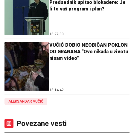
Predsednik upitao blokadere: Je
li to vaš program i plan?
18:27
|
30
VUČIĆ DOBIO NEOBIČAN POKLON
OD GRAĐANA "Ovo nikada u životu
nisam video"
18:14
|
42
ALEKSANDAR VUČIĆ
Povezane vesti