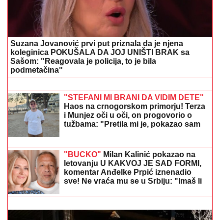
OTPAD VOZE U DVE SMENE:
Novo radno vreme za
sakupljanje smeća u Kikindi
Saznajemo: ANA RADULOVIĆ SE
SRUŠLA USRED GRADA! Prolaznici u
šoku - odmah joj zvali taksi jer ne
može da vozi, ovo su detalji
HLADNI FRONT NAM DONOSI
PLjUSKOVE SA GRMLjAVINOM: Srbiju
čeka promena vremena, ovaj dan je
ključan