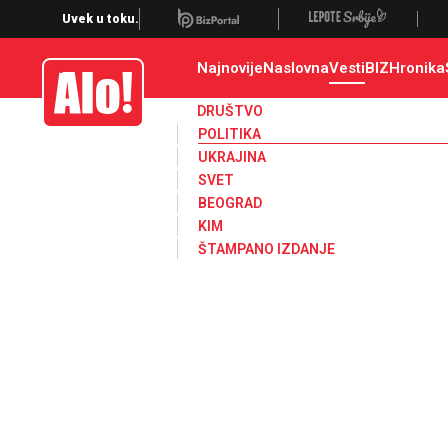
Uvek u toku.
Najnovije
Naslovna
Vesti
BIZ
Hronika
Alo
DRUŠTVO
POLITIKA
UKRAJINA
SVET
BEOGRAD
KIM
ŠTAMPANO IZDANJE