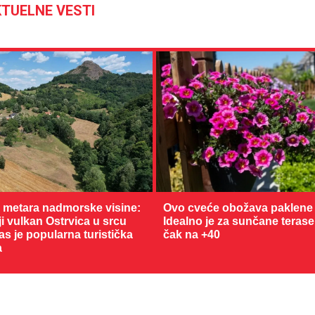
TUELNE VESTI
25 °C
Loznica
0 metara nadmorske visine:
Ovo cveće obožava paklene 
 vulkan Ostrvica u srcu
Idealno je za sunčane terase
as je popularna turistička
čak na +40
a