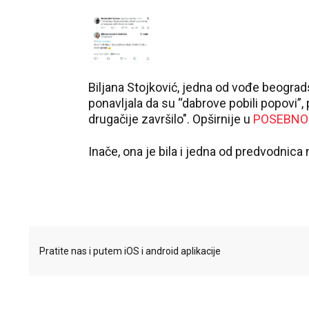
Biljana Stojković, jedna od vođe beogradsk
ponavljala da su “dabrove pobili popovi”, 
drugačije završilo". Opširnije u
POSEBNO
Inače, ona je bila i jedna od predvodnica 
Pratite nas i putem iOS i android aplikacije