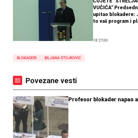
ČUJETE "STRELJ
VUČIĆA" Predsedn
upitao blokadere: J
to vaš program i p
18:27
|
30
BLOKADERI
BILJANA STOJKOVIĆ
Povezane vesti
Profesor blokader napao ak