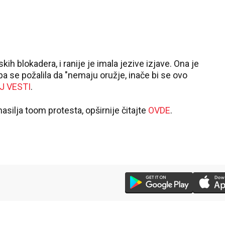
ih blokadera, i ranije je imala jezive izjave. Ona je
pa se požalila da "nemaju oružje, inače bi se ovo
J VESTI
.
nasilja toom protesta, opširnije čitajte
OVDE
.