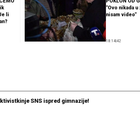
AĆEMO
POKLON OD 
ik
"Ovo nikada u 
e li
nisam video"
lan?
18:14
|
42
tivistkinje SNS ispred gimnazije!