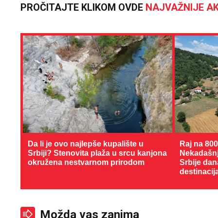
PROČITAJTE KLIKOM OVDE
NAJVAŽNIJE AK
Da li je ovo najlepše kupalište u
Raj na 80
Srbiji? Stenovita plaža u srcu kanjona
Nekadašnji
okružena nestvarnom prirodom
Srbije dan
destinacij
Možda vas zanima