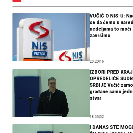
VUČIĆ O NIS-U: N
se da ćemo u nare
nedeljama to moći 
završimo
20:20
|
16
IZBORI PRED KRAJ
OPREDELIĆE SUDB
SRBIJE Vučić zamo
građane samo jedn
stvar
18:55
|
52
I DANAS STE MOGL