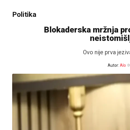
Politika
Blokaderska mržnja pro
neistomišl
Ovo nije prva jezi
Autor:
Alo
0