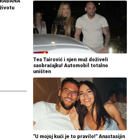
GRAĐANA
životu
Tea Tairović i njen muž doživeli
saobraćajku! Automobil totalno
uništen
"U mojoj kući je to pravilo!" Anastasijin