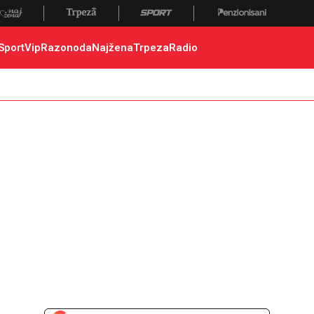
Sport
Vip
Razonoda
Najžena
Trpeza
Radio