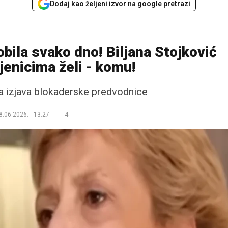
Dodaj kao željeni izvor na google pretrazi
bila svako dno! Biljana Stojković
jenicima želi - komu!
va izjava blokaderske predvodnice
8.06.2026.
13:27
4