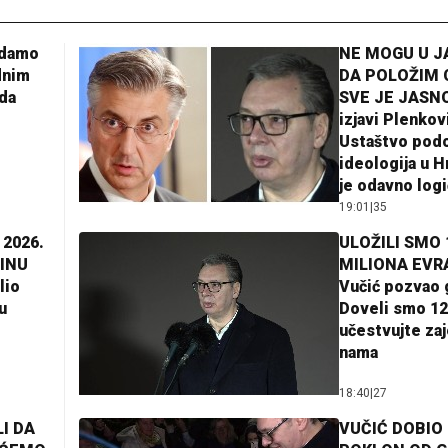
adamo
NE MOGU U 
dnim
DA POLOŽIM 
da
SVE JE JASNO
izjavi Plenkov
Ustaštvo pod
ideologija u H
je odavno log
19:01
|
35
 2026.
ULOŽILI SMO 
INU
MILIONA EVR
lio
Vučić pozvao 
u
Doveli smo 12
učestvujte za
nama
18:40
|
27
I DA
VUČIĆ DOBIO