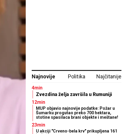
Najnovije
Politika
Najčitanije
4min
Zvezdina želja završila u Rumuniji
12min
MUP objavio najnovije podatke: Požar u
Šumarku progutao preko 700 hektara,
stotine spasilaca brani objekte i meštane!
23min
U akciji "Crveno-bela krv" prikupljena 161