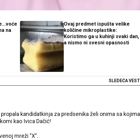
e...voće
Ovaj predmet ispušta velike
ma na
količine mikroplastike:
Koristimo ga u kuhinji svaki dan,
a nismo ni svesni opasnosti
SLEDEĆA VEST
propala kandidatkinja za predsenika želi onima sa kojima
 komi kao Ivica Dačić!
venoj mreži "X".