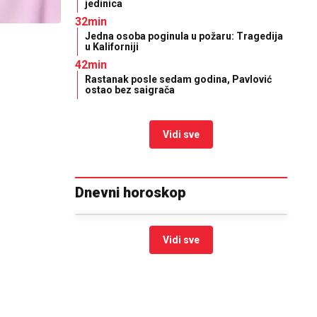
jedinica
32min
Jedna osoba poginula u požaru: Tragedija
u Kaliforniji
42min
Rastanak posle sedam godina, Pavlović
ostao bez saigrača
Vidi sve
Dnevni horoskop
Vidi sve