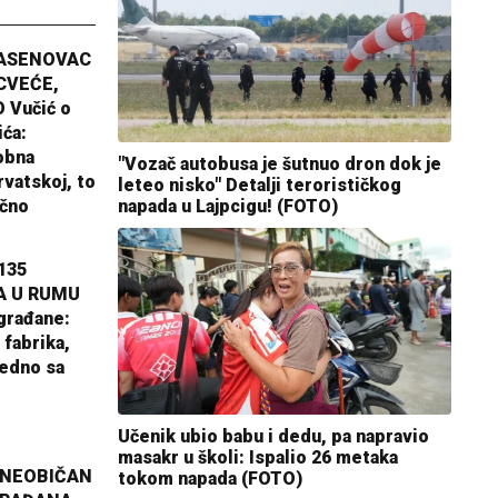
JASENOVAC
CVEĆE,
 Vučić o
ića:
obna
"Vozač autobusa je šutnuo dron dok je
rvatskoj, to
leteo nisko" Detalji terorističkog
napada u Lajpcigu! (FOTO)
ično
135
A U RUMU
građane:
 fabrika,
jedno sa
Učenik ubio babu i dedu, pa napravio
masakr u školi: Ispalio 26 metaka
 NEOBIČAN
tokom napada (FOTO)