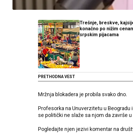
Trešnje, breskve, kajsij
konačno po nižim cena
srpskim pijacama
PRETHODNA VEST
Mržnja blokadera je probila svako dno.
Profesorka na Unuverzitetu u Beogradu i 
se politički ne slaže sa njom da završe u
Pogledajte njen jezivi komentar na društ