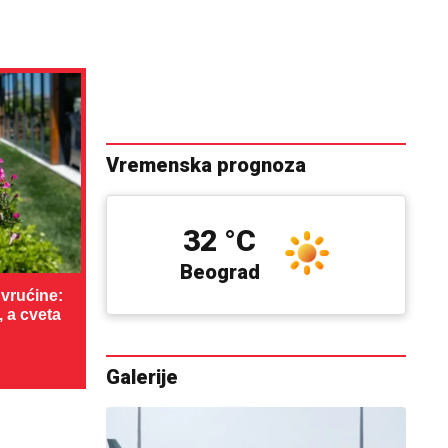
Vremenska prognoza
32 °C
Beograd
vrućine:
, a cveta
Galerije