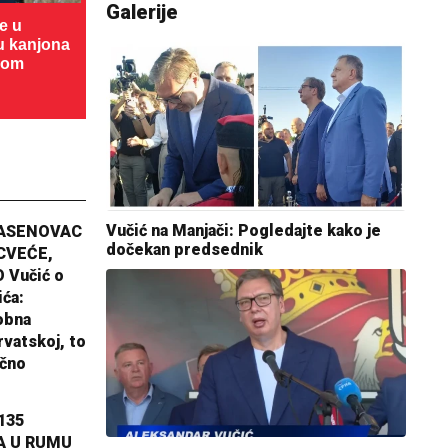
Galerije
te u
cu kanjona
dom
Vučić na Manjači: Pogledajte kako je
JASENOVAC
dočekan predsednik
CVEĆE,
 Vučić o
ića:
obna
rvatskoj, to
ično
135
A U RUMU