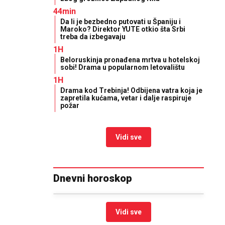
44min
Da li je bezbedno putovati u Španiju i
Maroko? Direktor YUTE otkio šta Srbi
treba da izbegavaju
1H
Beloruskinja pronađena mrtva u hotelskoj
sobi! Drama u popularnom letovalištu
1H
Drama kod Trebinja! Odbijena vatra koja je
zapretila kućama, vetar i dalje raspiruje
požar
Vidi sve
Dnevni horoskop
Vidi sve