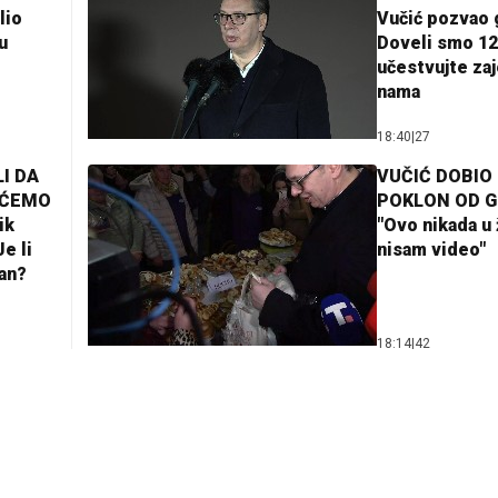
lio
Vučić pozvao 
u
Doveli smo 12
učestvujte za
nama
18:40
|
27
I DA
VUČIĆ DOBIO
AĆEMO
POKLON OD 
ik
"Ovo nikada u 
e li
nisam video"
lan?
18:14
|
42