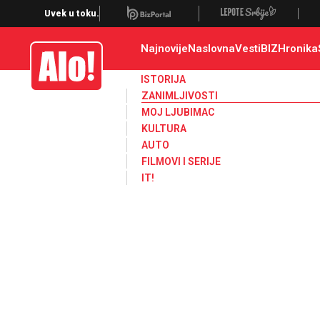
Zanimljivosti
Uvek u toku.
Najnovije
Naslovna
Vesti
BIZ
Hronika
Alo
ISTORIJA
ZANIMLJIVOSTI
MOJ LJUBIMAC
KULTURA
AUTO
FILMOVI I SERIJE
IT!