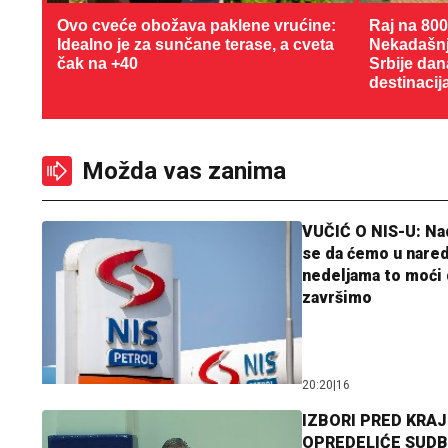
Ovo cveće obožava paklene vrućine:
Raj na 80
Idealno je za sunčane terase, a cveta
Nekadašnji
čak na +40
Srbije dan
destinacij
Možda vas zanima
VUČIĆ O NIS-U: N
se da ćemo u nare
nedeljama to moći 
završimo
20:20
|
16
IZBORI PRED KRAJ
OPREDELIĆE SUDB