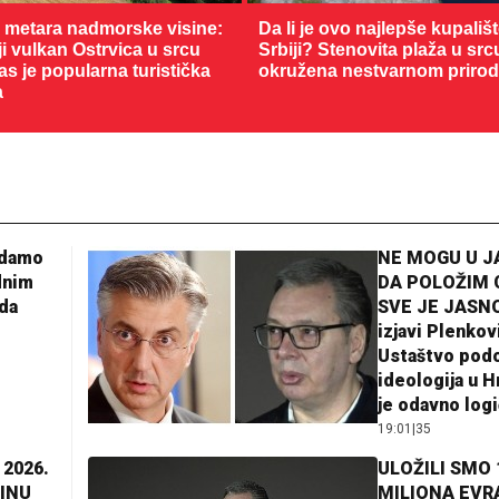
0 metara nadmorske visine:
Da li je ovo najlepše kupališ
 vulkan Ostrvica u srcu
Srbiji? Stenovita plaža u sr
as je popularna turistička
okružena nestvarnom priro
a
adamo
NE MOGU U 
dnim
DA POLOŽIM 
da
SVE JE JASNO
izjavi Plenkov
Ustaštvo pod
ideologija u H
je odavno log
19:01
|
35
 2026.
ULOŽILI SMO 
INU
MILIONA EVR