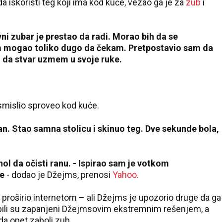
a iskoristi teg koji ima kod kuće, vezao ga je za
zub
i
i zubar je prestao da radi. Morao bih da se
m mogao toliko dugo da čekam. Pretpostavio sam da
o da stvar uzmem u svoje ruke.
smislio sproveo kod kuće.
lan. Stao samna stolicu i skinuo teg. Dve sekunde bola,
hol da očisti ranu. - Ispirao sam je votkom
je
- dodao je Džejms, prenosi
Yahoo.
roširio internetom – ali Džejms je upozorio druge da ga
 bili su zapanjeni Džejmsovim ekstremnim rešenjem, a
da opet zaboli zub.