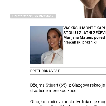
Shutterstock | Shutterstock
VASKRS U MONTE KARL
STOLU I ZLATNI ZEČEVI
Marijana Mateus pored
hrišćanski praznik!
PRETHODNA VEST
Džejms Stjuart (65) iz Glazgova rekao je
drastične mere kod kuće.
Otac, koji radi dva posla, tvrdi da nije mog