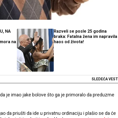
U, NA
Razveli se posle 25 godina
braka: Fatalna žena im napravila
 mora na
haos od života!
SLEDEĆA VEST
 da je imao jake bolove što ga je primoralo da preduzme
ao da priušti da ide u privatnu ordinaciju i plašio se da će