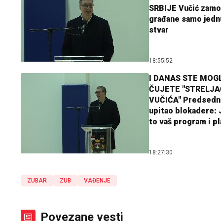
SRBIJE Vučić zamo
građane samo jedn
stvar
18:55
|
52
I DANAS STE MOGL
ČUJETE "STRELJ
VUČIĆA" Predsedn
upitao blokadere: J
to vaš program i p
18:27
|
30
ZUBAR
ZUB
VAĐENJE
Povezane vesti