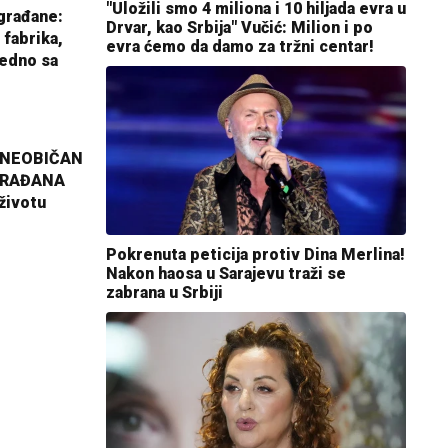
"Uložili smo 4 miliona i 10 hiljada evra u
građane:
Drvar, kao Srbija" Vučić: Milion i po
 fabrika,
evra ćemo da damo za tržni centar!
jedno sa
 NEOBIČAN
GRAĐANA
životu
Pokrenuta peticija protiv Dina Merlina!
Nakon haosa u Sarajevu traži se
zabrana u Srbiji