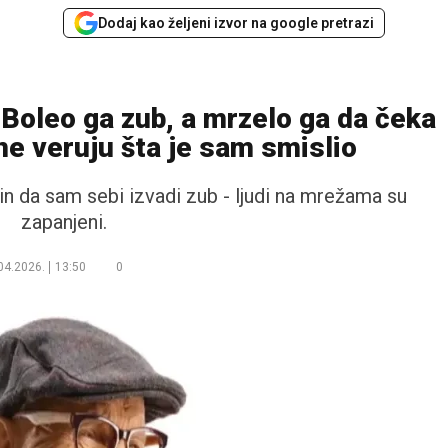
Dodaj kao željeni izvor na google pretrazi
oleo ga zub, a mrzelo ga da čeka
 ne veruju šta je sam smislio
in da sam sebi izvadi zub - ljudi na mrežama su
zapanjeni.
04.2026.
13:50
0