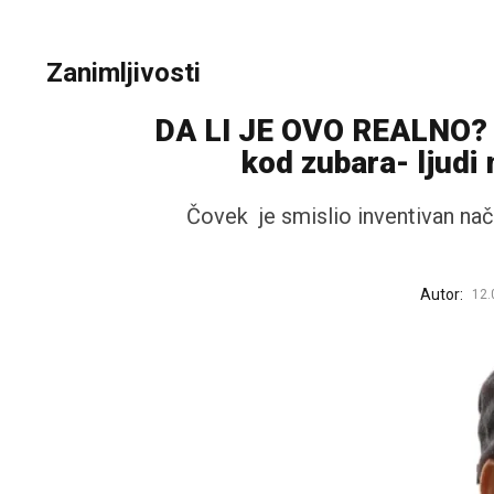
Zanimljivosti
DA LI JE OVO REALNO? B
kod zubara- ljudi
Čovek je smislio inventivan nač
Autor:
12.