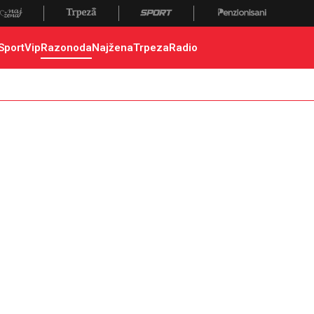
Sport
Vip
Razonoda
Najžena
Trpeza
Radio