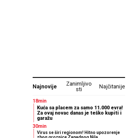
Zanimljivo
Najnovije
Najčitanije
sti
18min
Kuća sa placem za samo 11.000 evra!
Za ovaj novac danas je teško kupiti i
garažu
30min
Virus se širi regionom! Hitno upozorenje
zbog groznice Zapadnog Nila