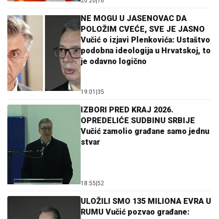
20:20
|
16
NE MOGU U JASENOVAC DA
POLOŽIM CVEĆE, SVE JE JASNO
Vučić o izjavi Plenkovića: Ustaštvo
podobna ideologija u Hrvatskoj, to
je odavno logično
19:01
|
35
IZBORI PRED KRAJ 2026.
OPREDELIĆE SUDBINU SRBIJE
Vučić zamolio građane samo jednu
stvar
18:55
|
52
ULOŽILI SMO 135 MILIONA EVRA U
RUMU Vučić pozvao građane: