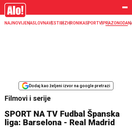
filmovi, serije, kultura
Alo
NAJNOVIJE
NASLOVNA
VESTI
BIZ
HRONIKA
SPORT
VIP
RAZONODA
N
Dodaj kao željeni izvor na google pretrazi
Filmovi i serije
SPORT NA TV Fudbal Španska
liga: Barselona - Real Madrid