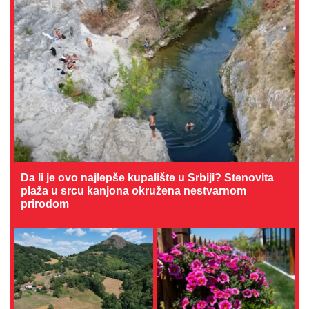
Da li je ovo najlepše kupalište u Srbiji? Stenovita
plaža u srcu kanjona okružena nestvarnom
prirodom