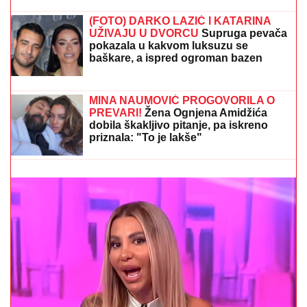
SKRIVENI BISER:
Srednjovekovni
evropski grad za pešačenje koji nije
pun turista
BIVŠI RIJALITI PAR PRODAJE KUĆU U KOJU SU
ULOŽILI 200.000 EVRA
Sagradili vilu na Kosmaju i
pokrenuli biznis, a sada im hitno treba novac: "To je
razlog prodaje"
PORODILA SE ZVEZDA GRANDA
Plavokosa pevačica donela na svet
sina, roditelji dali ime sa MOĆNIM