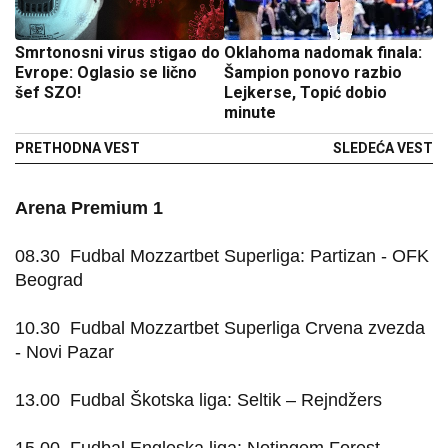
Smrtonosni virus stigao do
Oklahoma nadomak finala:
Evrope: Oglasio se lično
Šampion ponovo razbio
šef SZO!
Lejkerse, Topić dobio
minute
PRETHODNA VEST
SLEDEĆA VEST
Arena Premium 1
08.30
Fudbal Mozzartbet Superliga: Partizan - OFK
Beograd
10.30
Fudbal Mozzartbet Superliga Crvena zvezda
- Novi Pazar
13.00
Fudbal Škotska liga: Seltik – Rejndžers