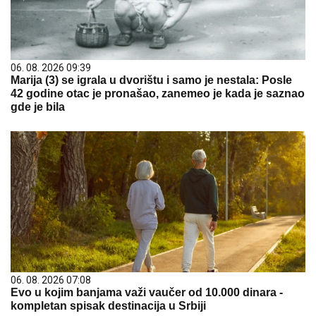
06. 08. 2026 09:39
Marija (3) se igrala u dvorištu i samo je nestala: Posle
42 godine otac je pronašao, zanemeo je kada je saznao
gde je bila
06. 08. 2026 07:08
Evo u kojim banjama važi vaučer od 10.000 dinara -
kompletan spisak destinacija u Srbiji