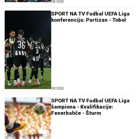
08:00
|
0
SPORT NA TV Fudbal UEFA Liga
konferencija: Partizan - Tobol
08:00
|
0
SPORT NA TV Fudbal UEFA Liga
šampiona - Kvalifikacije:
Fenerbahče - Šturm