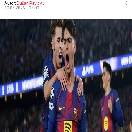
Autor:
Dušan Pavlović
0
10.05.2026.
08:00