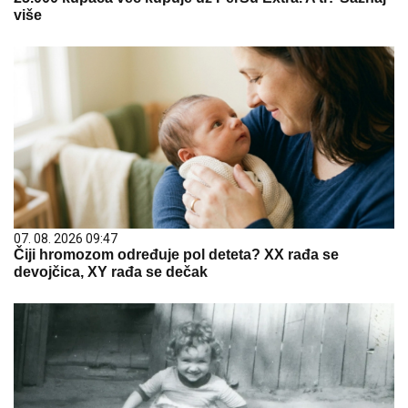
više
07. 08. 2026 09:47
Čiji hromozom određuje pol deteta? XX rađa se
devojčica, XY rađa se dečak