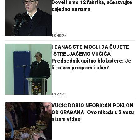
Doveli smo 12 fabrika, učestvujte
zajedno sa nama
18:40
|
27
I DANAS STE MOGLI DA ČUJETE
"STRELJAĆEMO VUČIĆA"
Predsednik upitao blokadere: Je
li to vaš program i plan?
18:27
|
30
VUČIĆ DOBIO NEOBIČAN POKLON
OD GRAĐANA "Ovo nikada u životu
nisam video"