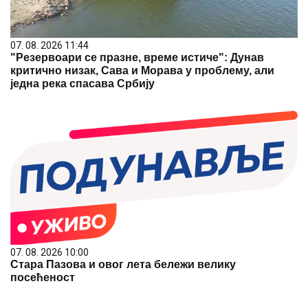
07. 08. 2026 11:44
"Резервоари се празне, време истиче": Дунав
критично низак, Сава и Морава у проблему, али
једна река спасава Србију
07. 08. 2026 10:00
Стара Пазова и овог лета бележи велику
посећеност