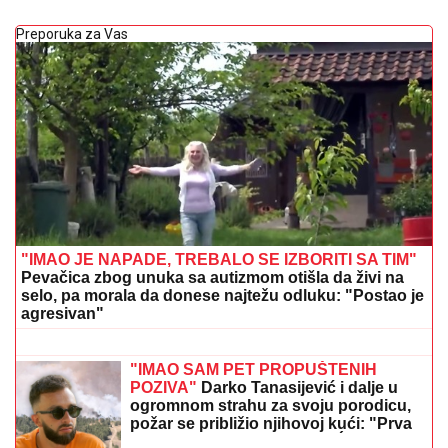
Preporuka za Vas
"IMAO JE NAPADE, TREBALO SE IZBORITI SA TIM"
Pevačica zbog unuka sa autizmom otišla da živi na
selo, pa morala da donese najtežu odluku: "Postao je
agresivan"
SRPSKOM REPREZENTATIVCU
DEMOLIRAN AUTO
Saša Lukić bio u
inostranstvu kada su mu polupana
stakla na skupocenom "bentliju"
"IMAO SAM PET PROPUŠTENIH