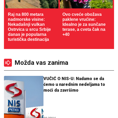
Raj na 800 metara
Ovo cveće obožava
nadmorske visine:
paklene vrućine:
Nekadašnji vulkan
Idealno je za sunčane
Ostrvica u srcu Srbije
terase, a cveta čak na
danas je popularna
+40
turistička destinacija
Možda vas zanima
VUČIĆ O NIS-U: Nadamo se da
ćemo u narednim nedeljama to
moći da završimo