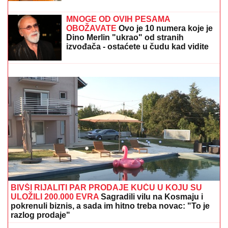
POZIVA"
Darko Tanasijević i dalje u
ogromnom strahu za svoju porodicu,
požar se približio njihovoj kući: "Prva
reč koju sam čuo - IZGOREĆEMO"
"DOK JA RAĐAM NAŠ BLAGOSLOV, TI ME VARAŠ U
NAŠEM KREVETU"
Pevačicu je muž prevario dok je
bila u porodilištu: "To boli"
MNOGE OD OVIH PESAMA
OBOŽAVATE
Ovo je 10 numera koje je
Dino Merlin "ukrao" od stranih
izvođača - ostaćete u čudu kad vidite
spisak