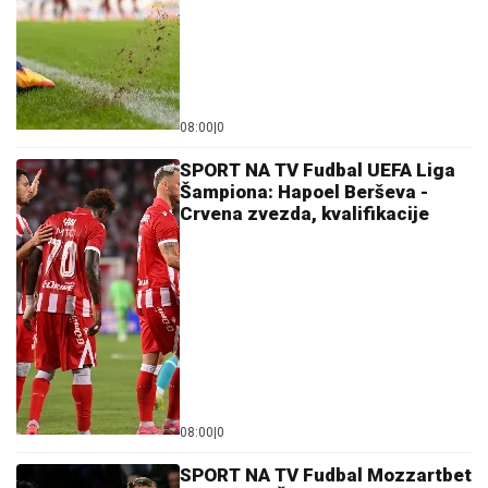
08:00
|
0
SPORT NA TV Fudbal UEFA Liga
Šampiona: Hapoel Berševa -
Crvena zvezda, kvalifikacije
08:00
|
0
SPORT NA TV Fudbal Mozzartbet