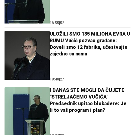
18:55
|
52
ULOŽILI SMO 135 MILIONA EVRA U
RUMU Vučić pozvao građane:
Doveli smo 12 fabrika, učestvujte
zajedno sa nama
18:40
|
27
I DANAS STE MOGLI DA ČUJETE
"STRELJAĆEMO VUČIĆA"
Predsednik upitao blokadere: Je
li to vaš program i plan?