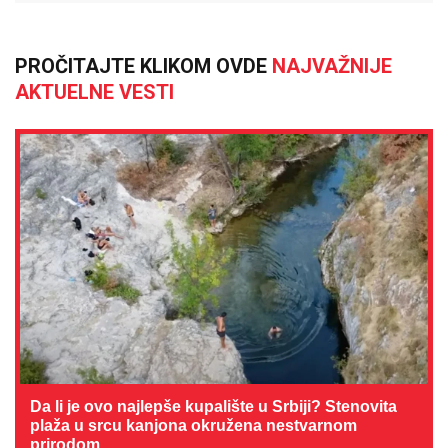
PROČITAJTE KLIKOM OVDE
NAJVAŽNIJE
AKTUELNE VESTI
Da li je ovo najlepše kupalište u Srbiji? Stenovita
plaža u srcu kanjona okružena nestvarnom
prirodom