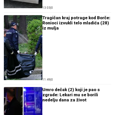
Ostavi komentar
KOMENTARI (0)
Crna hronika
Ukrala robu u marketu vrednu
više od 1.000 evra: Detalji
bizarne krađe u Crnoj Gori