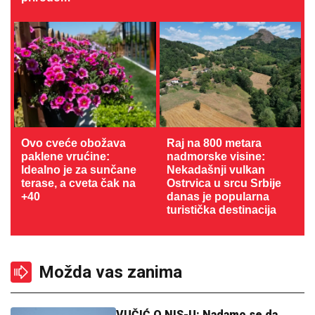
Ovo cveće obožava
Raj na 800 metara
paklene vrućine:
nadmorske visine:
Idealno je za sunčane
Nekadašnji vulkan
terase, a cveta čak na
Ostrvica u srcu Srbije
+40
danas je popularna
turistička destinacija
Možda vas zanima
VUČIĆ O NIS-U: Nadamo se da