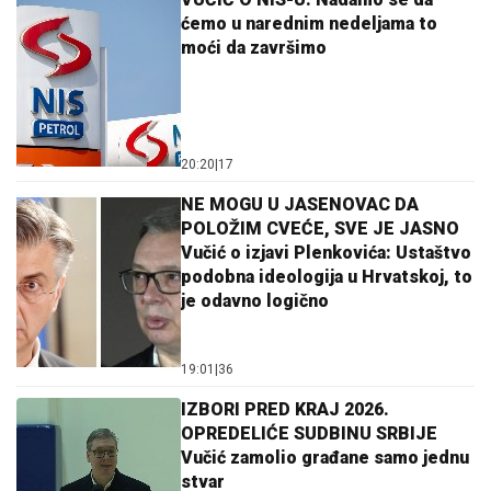
ćemo u narednim nedeljama to
moći da završimo
20:20
|
17
NE MOGU U JASENOVAC DA
POLOŽIM CVEĆE, SVE JE JASNO
Vučić o izjavi Plenkovića: Ustaštvo
podobna ideologija u Hrvatskoj, to
je odavno logično
19:01
|
36
IZBORI PRED KRAJ 2026.
OPREDELIĆE SUDBINU SRBIJE
Vučić zamolio građane samo jednu
stvar