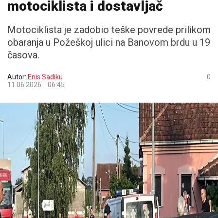
motociklista i dostavljač
Motociklista je zadobio teške povrede prilikom
obaranja u Požeškoj ulici na Banovom brdu u 19
časova.
Autor:
Enis Sadiku
0
11.06.2026.
06:45