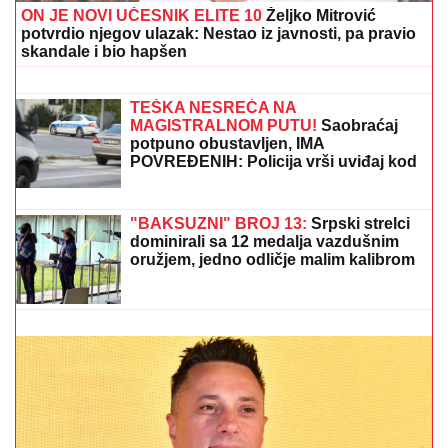
Kuća u Kumodražu, vikendica, čamac
i četiri skupocena automobila: Evo šta
je sve posedovao naš glumac, ćerka
tvrdi da je PREVARENA ZA
NASLEDSTVO
"MNOGO SAM TUŽAN, POČIVAJ U
MIRU"
Pevačica umrla nakon borbe sa
leukemijom, imala transplantaciju
koštane srži, pa se stanje pogoršalo:
Emir Habibović se oprostio
ON JE NOVI UČESNIK ELITE 10
Željko Mitrović
potvrdio njegov ulazak: Nestao iz javnosti, pa pravio