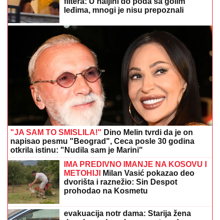
dane koja se brzo sprema
"BAKSUZNI" BROJ 13:
Srpski strelci
dominirali sa 12 medalja vazdušnim
oružjem, jedno odličje malim kalibrom
NEDELjNI HOROSKOP OD 9. DO 15.
AVGUSTA: Ovna očekuje sudbinski
susret, Lava "španska serija" u
ljubavi, Strelca uvećanje prihoda
(FOTO) ANDRIJA MILOŠEVIĆ STAVIO PAPILOTNE U