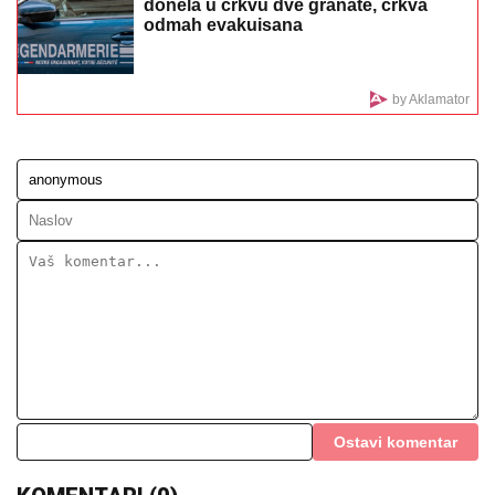
KOSU
Glumac objavio fotografiju iz frizerskog salona,
spreman za novu transformaciju
OVO JE NAJLEPŠA VILA U
BEOGRADU
Naš sportista kupio kuću
od TRI MILIONA EVRA, a ne živi u
Srbiji: Ima privatan bazen i fitnes salu
CECA STIGLA U CRNU GORU! U
šik
izdanju došla na aerodrom, sačekao je
crni kombi: "U papučama sam, skršiću
se" (VIDEO)