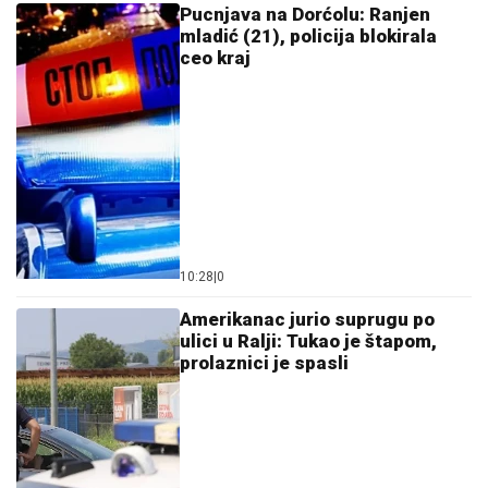
320.000 evra iz sefa marketa
13:03
|
0
Tragičan kraj potrage kod Borče:
Ronioci izvukli telo mladića (28)
iz mulja