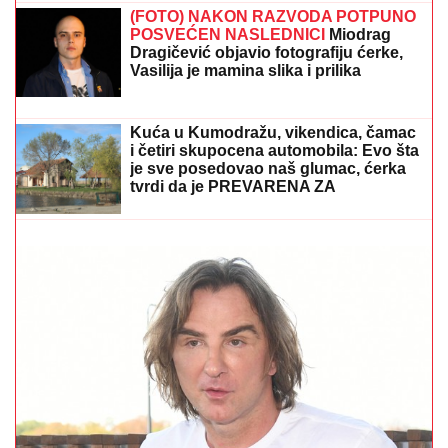
KOD ZEMUNA
Oglasili se iz
"Srbijavoza": Hitna pomoć i policija na
licu mesta
(FOTO) NAKON RAZVODA POTPUNO
POSVEĆEN NASLEDNICI
Miodrag
Dragičević objavio fotografiju ćerke,
Vasilija je mamina slika i prilika
"NIJE IH BILO POLA SATA, SVI SU TO VIDELI"
Maja
Marinković šokirala tvrdnjama o aferi Stanije i Takija:
"Želi da bude sponzoruša, živi u selendri"