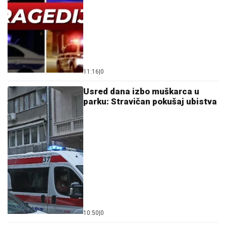
15:38
|
0
"Čuo sam jezive krije, dozivali su
njegovo ime": Ispovest svedoka
tragedije u Crvenki potresla sve
15:27
|
0
Pljačka: Naoružani lopovi ukrali