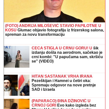
skandale i bio hapšen
Bosanci pred infarktom i na ivici
nervnog sloma jer su navijači Zvezde
odali počast Ratku Mladiću
TEŠKA NESREĆA NA
MAGISTRALNOM PUTU!
Saobraćaj
potpuno obustavljen, IMA
POVREĐENIH: Policija vrši uviđaj kod
Stoca
Domaća caciki supa: Savršena hladna čorba za vrele