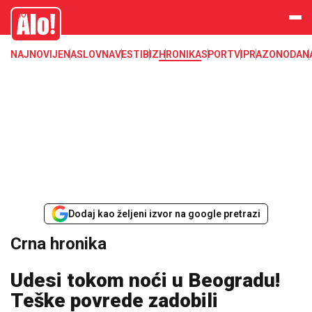
Crna hronika, smrt, ubistvo, likvidacija, krađa, pljačka, hapšenje, policija,
Alo
poginuli, zaplena, carina
NAJNOVIJE
NASLOVNA
VESTI
BIZ
HRONIKA
SPORT
VIP
RAZONODA
N
Dodaj kao željeni izvor na google pretrazi
Crna hronika
Udesi tokom noći u Beogradu!
Teške povrede zadobili