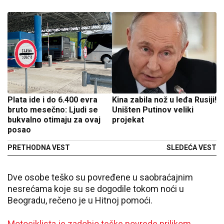
Plata ide i do 6.400 evra
Kina zabila nož u leđa Rusiji!
bruto mesečno: Ljudi se
Uništen Putinov veliki
bukvalno otimaju za ovaj
projekat
posao
PRETHODNA VEST
SLEDEĆA VEST
Dve osobe teško su povređene u saobraćajnim
nesrećama koje su se dogodile tokom noći u
Beogradu, rečeno je u Hitnoj pomoći.
Motociklista je zadobio teške povrede prilikom