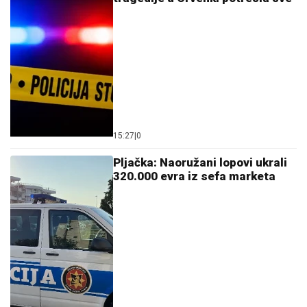
"JA SAM TO SMISLILA!"
Dino Melin tvrdi da je on
napisao pesmu "Beograd", Ceca posle 30 godina
otkrila istinu: "Nudila sam je Marini"
IMA PREDIVNO IMANJE NA KOSOVU I
METOHIJI
Milan Vasić pokazao deo
dvorišta i raznežio: Sin Despot
prohodao na Kosmetu
evakuacija notr dama: Starija žena
donela u crkvu dve granate, crkva
odmah evakuisana
by Aklamator