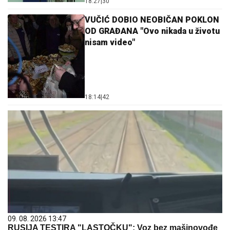
18:27
|
30
VUČIĆ DOBIO NEOBIČAN POKLON
OD GRAĐANA "Ovo nikada u životu
nisam video"
18:14
|
42
09. 08. 2026 13:47
RUSIJA TESTIRA "LASTOČKU": Voz bez mašinovođe