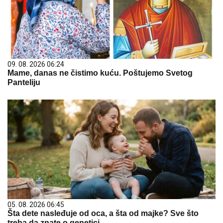
09. 08. 2026 06:24
Mame, danas ne čistimo kuću. Poštujemo Svetog
Panteliju
05. 08. 2026 06:45
Šta dete nasleđuje od oca, a šta od majke? Sve što
treba da znate o genetici