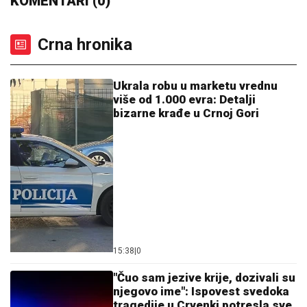
TEŠKO JE POVREĐENA!
Najnoviji detalji ubadanja
tinejdžerke (18) u samom centru Beograda: Oglasili
se iz Hitne pomoći
HITAN SASTANAK VRHA IRANA
Pezeškijan i Hamnei u četiri oka:
Spremaju odgovor na nove pretnje
SAD i Izraela
(PAPARACO) ĐINA DŽINOVIĆ U
CRNOJ GORI
Evo kako izgleda bez
filtera: U haljini do poda sa golim
leđima, mnogi je nisu prepoznali