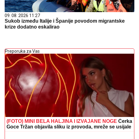
09. 08. 2026 11:27
Sukob između Italije i Španije povodom migrantske
krize dodatno eskalirao
Preporuka za Vas
(FOTO) MINI BELA HALJINA I IZVAJANE NOGE
Ćerka
Goce Tržan objavila sliku iz provoda, mreže se usijale
(FOTO) VOZ NALETEO NA OSOBU