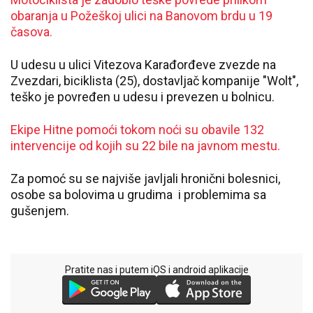
obaranja u Požeškoj ulici na Banovom brdu u 19
časova.
U udesu u ulici Vitezova Karađorđeve zvezde na
Zvezdari, biciklista (25), dostavljač kompanije "Wolt",
teško je povređen u udesu i prevezen u bolnicu.
Ekipe Hitne pomoći tokom noći su obavile 132
intervencije od kojih su 22 bile na javnom mestu.
Za pomoć su se najviše javljali hronični bolesnici,
osobe sa bolovima u grudima
i problemima sa
gušenjem.
Pratite nas i putem iOS i android aplikacije