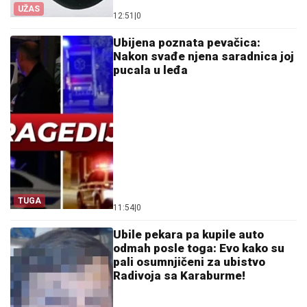
UŽAS
12:51
|
0
Ubijena poznata pevačica:
Nakon svađe njena saradnica joj
pucala u leđa
TUGA
11:54
|
0
Ubile pekara pa kupile auto
odmah posle toga: Evo kako su
pali osumnjičeni za ubistvo
Radivoja sa Karaburme!