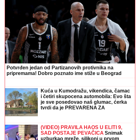
GOCA BOŽINOVSKA SA PORODICOM U GRČKOJ!
Snajka Bojana grmi u kupaćem, pevačica se sunča:
Oglasila se sa jahte, ovako se baškare (FOTO)
IMA PREDIVNO IMANJE NA KOSOVU I
METOHIJI
Milan Vasić pokazao deo
dvorišta i raznežio: Sin Despot
prohodao na Kosmetu
"ĆUTALA SAM GODINU DANA, ALI
VIŠE NEĆU"
Jovana Jeremić nakon
veridbe Dragana Stankovića svima
ZAPUŠILA USTA: "Došlo je vreme!
Niko me neće iskoristiti"