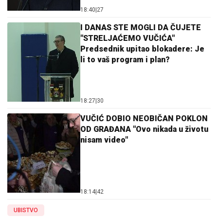
18:40
|
27
I DANAS STE MOGLI DA ČUJETE
"STRELJAĆEMO VUČIĆA"
Predsednik upitao blokadere: Je
li to vaš program i plan?
18:27
|
30
VUČIĆ DOBIO NEOBIČAN POKLON
OD GRAĐANA "Ovo nikada u životu
nisam video"
18:14
|
42
UBISTVO