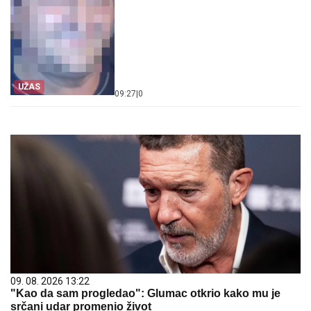
UŽAS
09:27
|
0
09. 08. 2026 13:22
"Kao da sam progledao": Glumac otkrio kako mu je
srčani udar promenio život