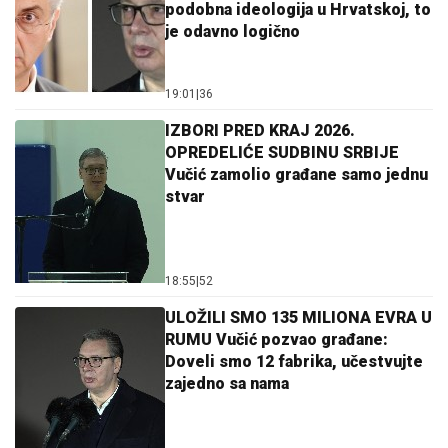
podobna ideologija u Hrvatskoj, to
je odavno logično
19:01
|
36
IZBORI PRED KRAJ 2026.
OPREDELIĆE SUDBINU SRBIJE
Vučić zamolio građane samo jednu
stvar
18:55
|
52
ULOŽILI SMO 135 MILIONA EVRA U
RUMU Vučić pozvao građane:
Doveli smo 12 fabrika, učestvujte
zajedno sa nama