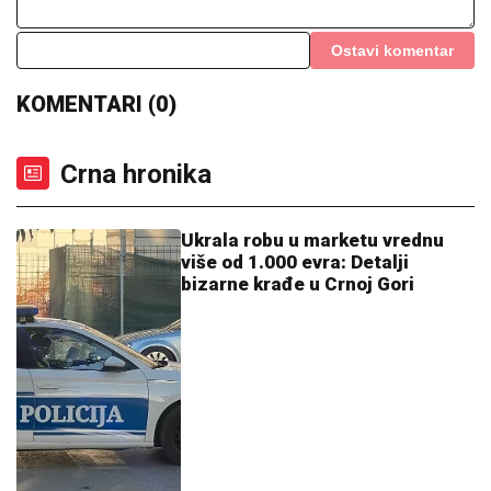
ŠOK U PROGRAMU UŽIVO!
Gledateljka tvrdi da joj je
Asmin slao gole slike, zapretila mu: "Vidimo se na
sudu, iskorišćavaš žene za pare"
(VIDEO) PRAVILA HAOS U ELITI 9,
SAD POSTAJE PEVAČICA
Snimak
uzburkao mreže, silikoni u prvom
planu: O njenom skandalu sa 20
godina starijim brujao Balkan
"Kako ga nije sramota?!" Gledateljka
OPTUŽILA Asmina da joj je slao
INTIMNE FOTOGRAFIJE, spremna da
se obračunaju na SUDU:
"Iskorišćavaš devojke za pare"