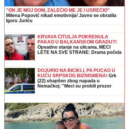
"ON JE MOJ DOM, ZALEČIO ME JE I USREĆIO"
Milena Popović nikad emotivnija! Javno se obratila
Igoru Juriću
MARINA VISKOVIĆ U NIKAD
SMELIJEM
IZDANjU: U kaubojkama i
sa prorezom na suknji pokazala
izvajane noge, ali i nešto što nije htela
(FOTO)
KRVAVA ČITULJA POKRENULA
PAKAO U BALKANSKOM GRADU?!
Opsadno stanje na ulicama, MECI
LETE NA SVE STRANE: Drama počela
ubistvom na sastanku zbog duga
Zviceru, onda je usledio HAOS (FOTO)