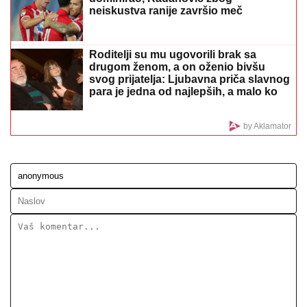
Potvrđen jedan od Partizanovih protivnika na
pripremama! Dobro poznato ime stiže u Beograd
KRENUO DA TRAŽI DRVA, ONDA SU
SE PROLOMILI JAUCI KROZ NOĆ!
Jezivi detalji tragedije u Borči, mladić
(28) upao u MULJ dubok 5 metara:
"Jadno dete, da tako strada..." (FOTO,
VIDEO)
Kuća u Kumodražu, vikendica, čamac
i četiri skupocena automobila: Evo šta
je sve posedovao naš glumac, ćerka
tvrdi da je PREVARENA ZA
NASLEDSTVO