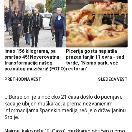
Imao 156 kilograma, pa
Picerija gostu naplatila
smršao 45! Neverovatna
prazan tanjir 11 evra - sad
transformacija našeg
tvrde, "Nismo park, već
poznatog muzičara! (FOTO)
restoran"
PRETHODNA VEST
SLEDEĆA VEST
U Barseloni je sinoć oko 21 časa došlo do pucnjave
kada je ubijen muškarac, a prema nezvaničnim
informacijama španskih medija, reč je o državljaninu
Srbije.
Naime, kako piše "El Caso", muškarac obučen u crno