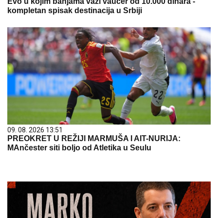
Evo u kojim banjama važi vaučer od 10.000 dinara -
kompletan spisak destinacija u Srbiji
09. 08. 2026 13:51
PREOKRET U REŽIJI MARMUŠA I AIT-NURIJA:
MAnčester siti boljo od Atletika u Seulu