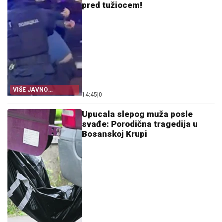
pred tužiocem!
VIŠE JAVNO
14:45
|
0
TUŽILAŠTVO
Upucala slepog muža posle
svađe: Porodična tragedija u
Bosanskoj Krupi