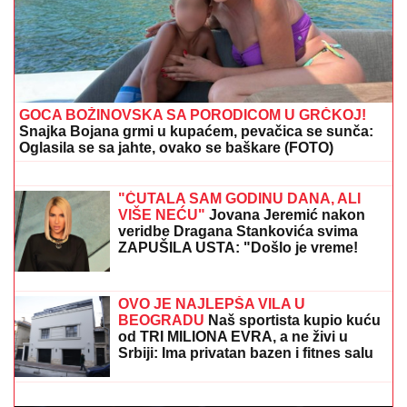
(FOTO) ANA DIVAC POKAZALA RODNI KRAJ
Emotivna objava raznežila mnoge, društvo joj pravi
Vlade - Nestvarni prizori ostavljaju bez daha:
"Povratak korenima"
DOJURIO NA BICIKLI, PA PUCAO U
KUĆU SRPSKOG BIZNISMENA!
Grk
(22) uhapšen zbog napada u
Nemačkoj: "Meci su probili prozor
spavaće sobe"
STIGLO
UPOZORENjE U HUMSKOJ!
Crno-belima se loše piše!