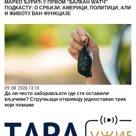
МАРКО ЂУРИЋ У ПРВОМ "БАЛКАН WАТЧ"
ПОДКАСТУ: О СРБИЈИ, АМЕРИЦИ, ПОЛИТИЦИ, АЛИ
И ЖИВОТУ ВАН ФУНКЦИЈЕ
09. 08. 2026 13:10
Да ли често заборављате где сте оставили
кључеве? Стручњаци откривају једноставан трик
који помаже