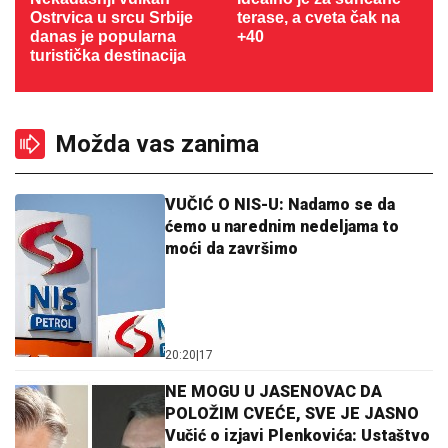
Ostrvica u srcu Srbije
terase, a cveta čak na
danas je popularna
+40
turistička destinacija
Možda vas zanima
VUČIĆ O NIS-U: Nadamo se da
ćemo u narednim nedeljama to
moći da završimo
20:20
|
17
NE MOGU U JASENOVAC DA
POLOŽIM CVEĆE, SVE JE JASNO
Vučić o izjavi Plenkovića: Ustaštvo