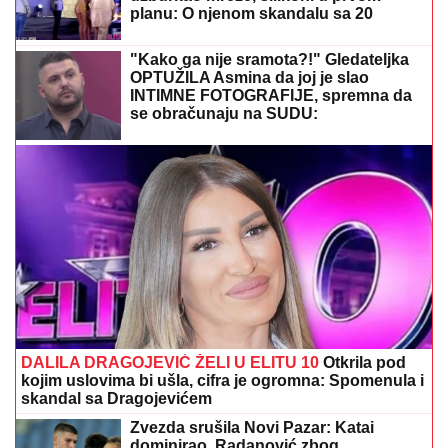
TEŠKO JE POVREĐENA!
Najnoviji detalji ubadanja
tinejdžerke (18) u samom centru Beograda: Oglasili
se iz Hitne pomoći
OVO JE NAJLEPŠA VILA U
BEOGRADU
Naš sportista kupio kuću
od TRI MILIONA EVRA, a ne živi u
Srbiji: Ima privatan bazen i fitnes salu
Izbodena devojka (18) pretrpela
ozbiljne povrede: Lekari otkrili šta su
morali odmah da urade