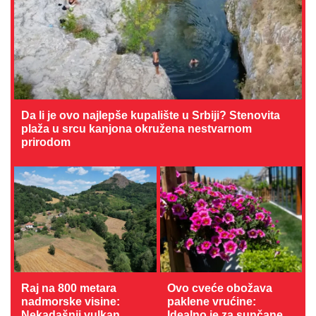
Da li je ovo najlepše kupalište u Srbiji? Stenovita
plaža u srcu kanjona okružena nestvarnom
prirodom
Raj na 800 metara
Ovo cveće obožava
nadmorske visine:
paklene vrućine:
Nekadašnji vulkan
Idealno je za sunčane