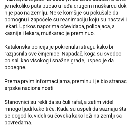
je nekoliko puta pucao u leđa drugom muškarcu dok
nije pao na zemlju. Neke komšije su pokušale da
pomognu i započele su reanimaciju koju su nastavili
lekari. Uprkos naporima očevidaca, policajaca, a
kasnije i lekara, muškarac je preminuo.
Katalonska policija je pokrenula istragu kako bi
razjasnila sve činjenice. Napadač, koga su svedoci
opisali kao visokog i snažne građe, uspeo je da
pobegne.
Prema prvim informacijama, preminuli je bio stranac
srpske nacionalnosti.
Stanovnici su rekli da su čuli rafal, a zatim videli
mnogo ljudi kako trče. Kada su uspeli da saznaju šta
se dogodilo, videli su čoveka kako leži na zemlji sa
povredama.