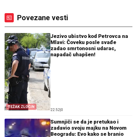
Povezane vesti
Jezivo ubistvo kod Petrovca na
Mlavi: Čoveku posle svađe
zadao smrtonosni udarac,
napadač uhapšen!
TEŽAK ZLOČIN
22:52
|
0
Sumnjiči se da je pretukao i
zadavio svoju majku na Novom
Beogradu: Evo kako se branio