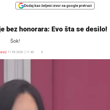
Dodaj kao željeni izvor na google pretrazi
e bez honorara: Evo šta se desilo!
Šok!
ćević
11.05.2026.
11:40
0