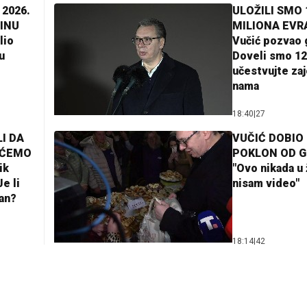
 2026.
ULOŽILI SMO 
INU
MILIONA EVR
lio
Vučić pozvao 
u
Doveli smo 12
učestvujte za
nama
18:40
|
27
I DA
VUČIĆ DOBIO
AĆEMO
POKLON OD 
ik
"Ovo nikada u 
e li
nisam video"
lan?
18:14
|
42