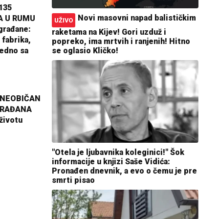
135
Novi masovni napad balističkim
A U RUMU
UŽIVO
građane:
raketama na Kijev! Gori uzduž i
 fabrika,
popreko, ima mrtvih i ranjenih! Hitno
jedno sa
se oglasio Kličko!
 NEOBIČAN
GRAĐANA
životu
"Otela je ljubavnika koleginici!" Šok
informacije u knjizi Saše Vidića:
Pronađen dnevnik, a evo o čemu je pre
smrti pisao