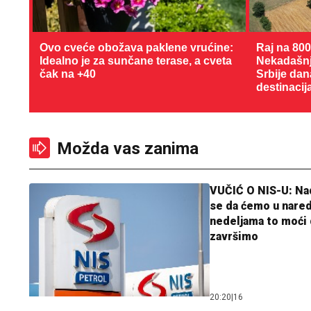
Ovo cveće obožava paklene vrućine:
Raj na 80
Idealno je za sunčane terase, a cveta
Nekadašnji
čak na +40
Srbije dan
destinacij
Možda vas zanima
VUČIĆ O NIS-U: N
se da ćemo u nare
nedeljama to moći 
završimo
20:20
|
16