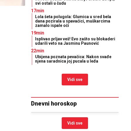
svi ostali u čudu
17min
Lola šeta polugola: Glumica u sred bela
dana pozirala u spavaćici, muškarcima
zamalo ispale oči
19min
Isplivao prljav veš! Evo zašto su blokaderi
udarili veto na Jasminu Paunović
22min
Ubijena poznata pevačica: Nakon svađe
njena saradnica joj pucala u leđa
Vidi sve
Dnevni horoskop
Vidi sve