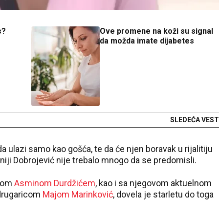
s?
Ove promene na koži su signal
da možda imate dijabetes
SLEDEĆA VEST
da ulazi samo kao gošća, te da će njen boravak u rijalitiju
taniji Dobrojević nije trebalo mnogo da se predomisli.
ikom
Asminom Durdžićem
, kao i sa njegovom aktuelnom
drugaricom
Majom Marinković
, dovela je starletu do toga