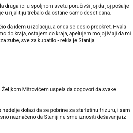
 drugarici u spoljnom svetu poručivši joj da joj pošalje
 je u rijalitiju trebalo da ostane samo deset dana.
io da idem u izolaciju, a onda se desio preokret. Hvala
emo do kraja, ostajem do kraja, apelujem mojoj Maji da mi
za zube, sve za kupatilo - rekla je Stanija.
 sa Željkom Mitrovićem uspela da dogovori da svake
ke nedelje dolazi da se pobrine za starletinu frizuru, i sam
asno naznačeno da Staniji ne sme iznositi dešavanja iz