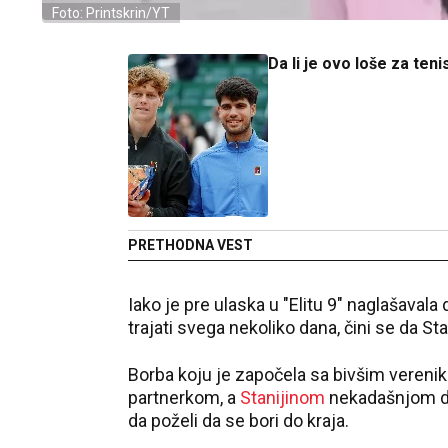
Foto: Printskrin/YT
Da li je ovo loše za teni
PRETHODNA VEST
Iako je pre ulaska u "Elitu 9" naglašavala 
trajati svega nekoliko dana, čini se da S
Borba koju je započela sa bivšim veren
partnerkom, a
Stanijinom
nekadašnjom 
da poželi da se bori do kraja.