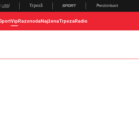
Sport
Vip
Razonoda
Najžena
Trpeza
Radio