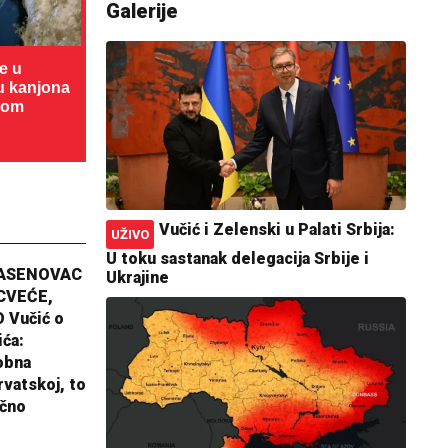
Galerije
te u
cu kanjona
dom
Vučić i Zelenski u Palati Srbija:
UŽIVO
U toku sastanak delegacija Srbije i
JASENOVAC
Ukrajine
CVEĆE,
 Vučić o
ića:
obna
rvatskoj, to
ično