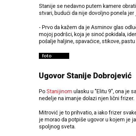
Stanije se nedavno putem kamere obratila
stvari, budući da nije dovoljno ponela jer
- Prvo da kažem da je Asminov glas odluč
mojoj podršci, koja je sinoć pokidala, id
pošalje haljine, spavaćice, stikove, pastu 
Ugovor Stanije Dobrojević
Po
Stanijinom
ulasku u "Elitu 9", ona je
nedelje na imanje dolazi njen lični frizer.
Mitrović je to prihvatio, a iako frizer sva
je morao da potpiše ugovor u kojem je j
spoljnog sveta.