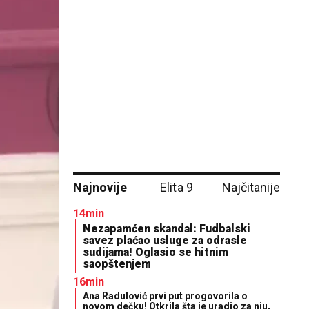
Najnovije
Elita 9
Najčitanije
14min
Nezapamćen skandal: Fudbalski
savez plaćao usluge za odrasle
sudijama! Oglasio se hitnim
saopštenjem
16min
Ana Radulović prvi put progovorila o
novom dečku! Otkrila šta je uradio za nju,