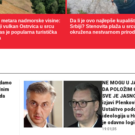
0 metara nadmorske visine:
Da li je ovo najlepše kupališ
 vulkan Ostrvica u srcu
Srbiji? Stenovita plaža u sr
as je popularna turistička
okružena nestvarnom priro
a
adamo
NE MOGU U 
dnim
DA POLOŽIM 
da
SVE JE JASNO
izjavi Plenkov
Ustaštvo pod
ideologija u H
je odavno log
19:01
|
35