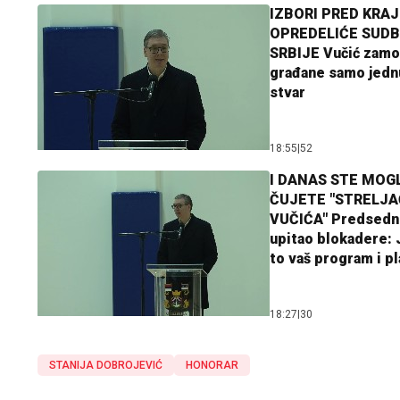
IZBORI PRED KRAJ
OPREDELIĆE SUDB
SRBIJE Vučić zamo
građane samo jedn
stvar
18:55
|
52
I DANAS STE MOGL
ČUJETE "STRELJ
VUČIĆA" Predsedn
upitao blokadere: J
to vaš program i p
18:27
|
30
STANIJA DOBROJEVIĆ
HONORAR