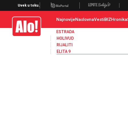
Elita 9
Uvek u toku.
Najnovije
Naslovna
Vesti
BIZ
Hronika
Alo
ESTRADA
HOLIVUD
RIJALITI
ELITA 9